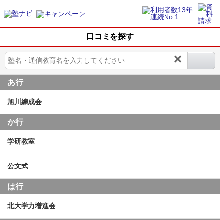
口コミを探す
×
あ行
旭川練成会
か行
学研教室
公文式
は行
北大学力増進会