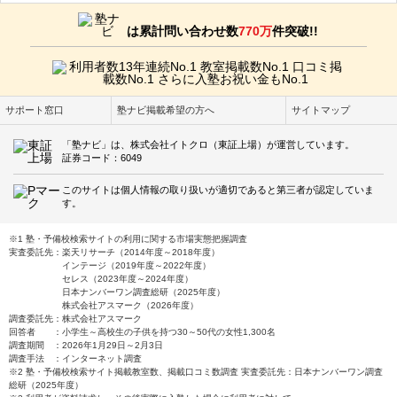
は累計問い合わせ数
770万
件突破!!
サポート窓口
塾ナビ掲載希望の方へ
サイトマップ
「塾ナビ」は、株式会社イトクロ（東証上場）が運営しています。
証券コード：6049
このサイトは個人情報の取り扱いが適切であると第三者が認定していま
す。
※1 塾・予備校検索サイトの利用に関する市場実態把握調査
実査委託先：楽天リサーチ（2014年度～2018年度）
インテージ（2019年度～2022年度）
セレス（2023年度～2024年度）
日本ナンバーワン調査総研（2025年度）
株式会社アスマーク（2026年度）
調査委託先：株式会社アスマーク
回答者 ：小学生～高校生の子供を持つ30～50代の女性1,300名
調査期間 ：2026年1月29日～2月3日
調査手法 ：インターネット調査
※2 塾・予備校検索サイト掲載教室数、掲載口コミ数調査 実査委託先：日本ナンバーワン調査
総研（2025年度）