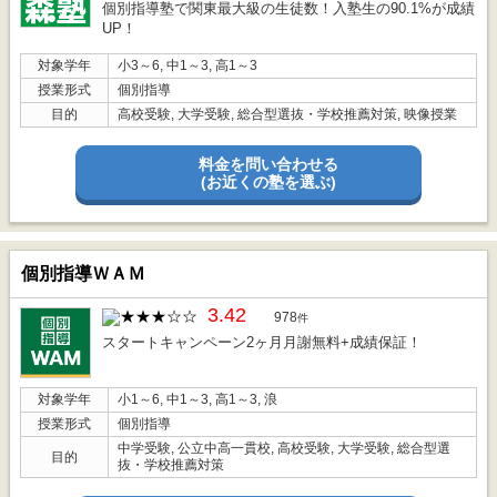
個別指導塾で関東最大級の生徒数！入塾生の90.1%が成績
UP！
対象学年
小3～6, 中1～3, 高1～3
授業形式
個別指導
目的
高校受験, 大学受験, 総合型選抜・学校推薦対策, 映像授業
料金を問い合わせる
(お近くの塾を選ぶ)
個別指導ＷＡＭ
3.42
978
件
スタートキャンペーン2ヶ月月謝無料+成績保証！
対象学年
小1～6, 中1～3, 高1～3, 浪
授業形式
個別指導
中学受験, 公立中高一貫校, 高校受験, 大学受験, 総合型選
目的
抜・学校推薦対策