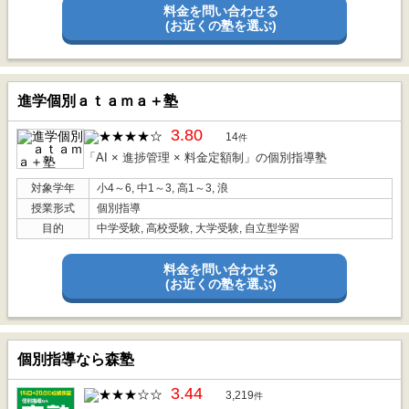
料金を問い合わせる
(お近くの塾を選ぶ)
進学個別ａｔａｍａ＋塾
3.80
14
件
「AI × 進捗管理 × 料金定額制」の個別指導塾
対象学年
小4～6, 中1～3, 高1～3, 浪
授業形式
個別指導
目的
中学受験, 高校受験, 大学受験, 自立型学習
料金を問い合わせる
(お近くの塾を選ぶ)
個別指導なら森塾
3.44
3,219
件