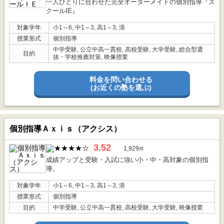
一人ひとりに合わせた完全オーダーメイドの個別指導『ス
クールIE』
対象学年
小1～6, 中1～3, 高1～3, 浪
授業形式
個別指導
中学受験, 公立中高一貫校, 高校受験, 大学受験, 総合型選
目的
抜・学校推薦対策, 映像授業
料金を問い合わせる
(お近くの塾を選ぶ)
個別指導Ａｘｉｓ（アクシス）
3.52
1,929
件
成績アップと受験・入試に強い小・中・高対象の個別指
導。
対象学年
小1～6, 中1～3, 高1～3, 浪
授業形式
個別指導
目的
中学受験, 公立中高一貫校, 高校受験, 大学受験, 映像授業