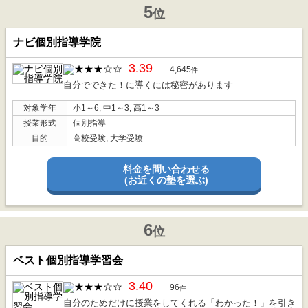
5
位
ナビ個別指導学院
3.39
4,645
件
自分でできた！に導くには秘密があります
対象学年
小1～6, 中1～3, 高1～3
授業形式
個別指導
目的
高校受験, 大学受験
料金を問い合わせる
(お近くの塾を選ぶ)
6
位
ベスト個別指導学習会
3.40
96
件
自分のためだけに授業をしてくれる「わかった！」を引き