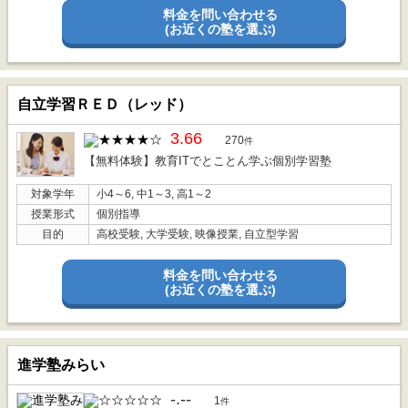
料金を問い合わせる
(お近くの塾を選ぶ)
自立学習ＲＥＤ（レッド）
3.66
270
件
【無料体験】教育ITでとことん学ぶ個別学習塾
対象学年
小4～6, 中1～3, 高1～2
授業形式
個別指導
目的
高校受験, 大学受験, 映像授業, 自立型学習
料金を問い合わせる
(お近くの塾を選ぶ)
進学塾みらい
-.--
1
件