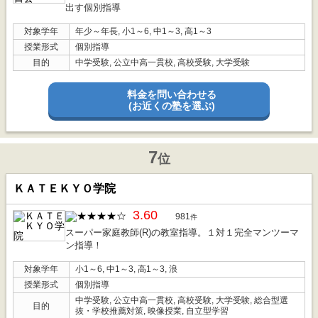
出す個別指導
対象学年
年少～年長, 小1～6, 中1～3, 高1～3
授業形式
個別指導
目的
中学受験, 公立中高一貫校, 高校受験, 大学受験
料金を問い合わせる
(お近くの塾を選ぶ)
7
位
ＫＡＴＥＫＹＯ学院
3.60
981
件
スーパー家庭教師(R)の教室指導。１対１完全マンツーマ
ン指導！
対象学年
小1～6, 中1～3, 高1～3, 浪
授業形式
個別指導
中学受験, 公立中高一貫校, 高校受験, 大学受験, 総合型選
目的
抜・学校推薦対策, 映像授業, 自立型学習