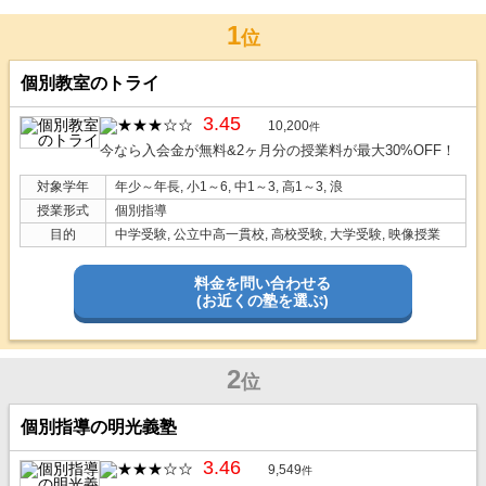
1
位
個別教室のトライ
3.45
10,200
件
今なら入会金が無料&2ヶ月分の授業料が最大30%OFF！
対象学年
年少～年長, 小1～6, 中1～3, 高1～3, 浪
授業形式
個別指導
目的
中学受験, 公立中高一貫校, 高校受験, 大学受験, 映像授業
料金を問い合わせる
(お近くの塾を選ぶ)
2
位
個別指導の明光義塾
3.46
9,549
件