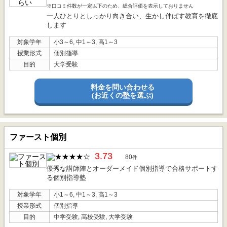
※口コミ件数が一定以下のため、総合評価を表示しておりません
一人ひとりとしっかり向き合い、生かし伸ばす教育を徹底
します
対象学年
小3～6, 中1～3, 高1～3
授業形式
個別指導
目的
大学受験
料金を問い合わせる
(お近くの塾を選ぶ)
ファースト個別
3.73
80
件
優秀な講師陣とオーダーメイド個別指導で合格サポートす
る個別指導塾
対象学年
小1～6, 中1～3, 高1～3
授業形式
個別指導
目的
中学受験, 高校受験, 大学受験