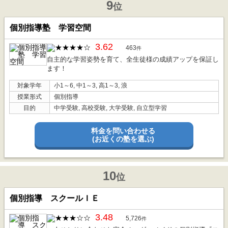
9
位
個別指導塾 学習空間
3.62
463
件
自主的な学習姿勢を育て、全生徒様の成績アップを保証し
ます！
対象学年
小1～6, 中1～3, 高1～3, 浪
授業形式
個別指導
目的
中学受験, 高校受験, 大学受験, 自立型学習
料金を問い合わせる
(お近くの塾を選ぶ)
10
位
個別指導 スクールＩＥ
3.48
5,726
件