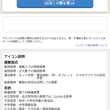
(お近くの塾を選ぶ)
もっと見る
後の
--
～
--
件を表示／全
403
件
※ランキングは各塾の優劣を意味するものではありません。塾・予備校を選んでいただくため
の一つの指標としてご利用ください。
ランキング算出基準について
アイコン説明
授業形式
集団指導
複数人での同時授業
個別指導
少人数での個別指導
通信教育・ネット学習
通信添削、SP、タブレット、スマホアプリでの自宅
学習
家庭教師
教師が自宅を訪問しての授業
目的
映像授業
塾での映像授業
自立型学習
自立型学習の形態でおこなわれる指導
子供英語
幼児~小学生対象の英会話
中学受験
中学受験対策
公立中高一貫校
公立中高一貫校受験対策