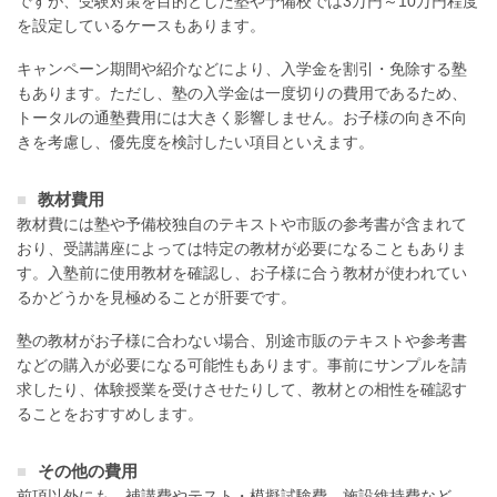
ですが、受験対策を目的とした塾や予備校では3万円～10万円程度
を設定しているケースもあります。
キャンペーン期間や紹介などにより、入学金を割引・免除する塾
もあります。ただし、塾の入学金は一度切りの費用であるため、
トータルの通塾費用には大きく影響しません。お子様の向き不向
きを考慮し、優先度を検討したい項目といえます。
教材費用
教材費には塾や予備校独自のテキストや市販の参考書が含まれて
おり、受講講座によっては特定の教材が必要になることもありま
す。入塾前に使用教材を確認し、お子様に合う教材が使われてい
るかどうかを見極めることが肝要です。
塾の教材がお子様に合わない場合、別途市販のテキストや参考書
などの購入が必要になる可能性もあります。事前にサンプルを請
求したり、体験授業を受けさせたりして、教材との相性を確認す
ることをおすすめします。
その他の費用
前項以外にも、補講費やテスト・模擬試験費、施設維持費など、