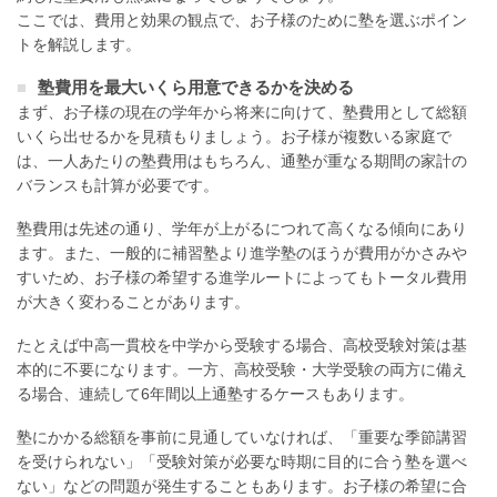
ここでは、費用と効果の観点で、お子様のために塾を選ぶポイン
トを解説します。
塾費用を最大いくら用意できるかを決める
まず、お子様の現在の学年から将来に向けて、塾費用として総額
いくら出せるかを見積もりましょう。お子様が複数いる家庭で
は、一人あたりの塾費用はもちろん、通塾が重なる期間の家計の
バランスも計算が必要です。
塾費用は先述の通り、学年が上がるにつれて高くなる傾向にあり
ます。また、一般的に補習塾より進学塾のほうが費用がかさみや
すいため、お子様の希望する進学ルートによってもトータル費用
が大きく変わることがあります。
たとえば中高一貫校を中学から受験する場合、高校受験対策は基
本的に不要になります。一方、高校受験・大学受験の両方に備え
る場合、連続して6年間以上通塾するケースもあります。
塾にかかる総額を事前に見通していなければ、「重要な季節講習
を受けられない」「受験対策が必要な時期に目的に合う塾を選べ
ない」などの問題が発生することもあります。お子様の希望に合