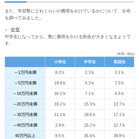
また、学習塾にどれくらいの費用をかけているかについて、分布
を調べてみました。
公立
中学生になってから、塾に費用をかける割合が大きくなるようで
す。
(年間／税込)
小学生
中学生
高校生
～1万円未満
8.2％
2.3％
3.1％
～5万円未満
19.9％
5.3％
7.0％
～10万円未満
16.2％
7.1％
6.5％
～20万円未満
33.2％
15.3％
13.7％
～30万円未満
11.1％
19.6％
17.1％
～40万円未満
2.8％
15.2％
12.7％
40万円以上
8.5％
35.4％
39.8％