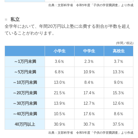
出典：文部科学省 令和5年度「子供の学習費調査」より作成
私立
全学年において、年間20万円以上塾に出費する割合が半数を超え
ていることがわかります。
(年間／税込)
小学生
中学生
高校生
～1万円未満
3.6％
2.3％
3.7％
～5万円未満
6.8％
10.9％
13.3％
～10万円未満
13.0％
8.4％
9.0％
～20万円未満
21.5％
17.4％
15.3％
～30万円未満
13.9％
12.7％
12.6％
～40万円未満
10.5％
17.6％
8.6％
40万円以上
30.9％
30.7％
37.5％
出典：文部科学省 令和5年度「子供の学習費調査」より作成