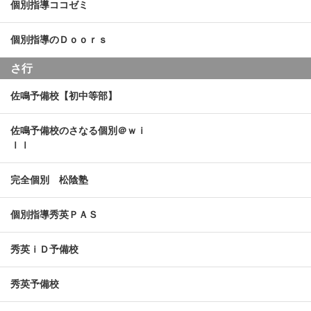
個別指導ココゼミ
個別指導のＤｏｏｒｓ
さ行
佐鳴予備校【初中等部】
佐鳴予備校のさなる個別＠ｗｉ
ｌｌ
完全個別 松陰塾
個別指導秀英ＰＡＳ
秀英ｉＤ予備校
秀英予備校