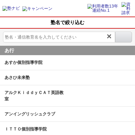
塾名で絞り込む
×
あ行
あすか個別指導学院
あさひ未来塾
アルクＫｉｄｄｙＣＡＴ英語教
室
アンイングリッシュクラブ
ＩＴＴＯ個別指導学院