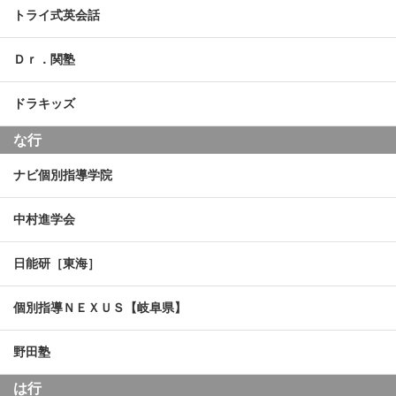
トライ式英会話
Ｄｒ．関塾
ドラキッズ
な行
ナビ個別指導学院
中村進学会
日能研［東海］
個別指導ＮＥＸＵＳ【岐阜県】
野田塾
は行