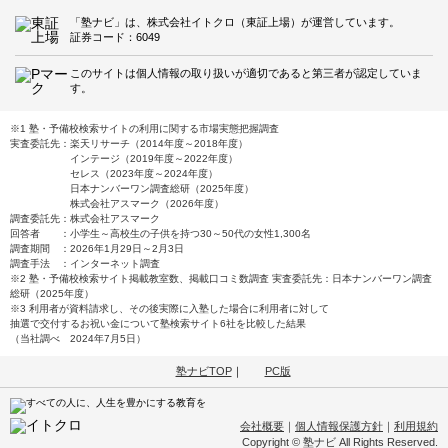
「塾ナビ」は、株式会社イトクロ（東証上場）が運営しています。
証券コード：6049
このサイトは個人情報の取り扱いが適切であると第三者が認定していま
す。
※1 塾・予備校検索サイトの利用に関する市場実態把握調査
実査委託先：楽天リサーチ（2014年度～2018年度）
インテージ（2019年度～2022年度）
セレス（2023年度～2024年度）
日本ナンバーワン調査総研（2025年度）
株式会社アスマーク（2026年度）
調査委託先：株式会社アスマーク
回答者 ：小学生～高校生の子供を持つ30～50代の女性1,300名
調査期間 ：2026年1月29日～2月3日
調査手法 ：インターネット調査
※2 塾・予備校検索サイト掲載教室数、掲載口コミ数調査 実査委託先：日本ナンバーワン調査
総研（2025年度）
※3 利用者が資料請求し、その後実際に入塾した場合に利用者に対して
抽選で交付するお祝い金について塾検索サイト6社を比較した結果
（当社調べ 2024年7月5日）
塾ナビTOP
｜
PC版
会社概要
｜
個人情報保護方針
｜
利用規約
Copyright © 塾ナビ All Rights Reserved.