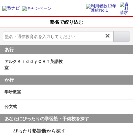
塾名で絞り込む
×
あ行
アルクＫｉｄｄｙＣＡＴ英語教
室
か行
学研教室
公文式
あなたにぴったりの学習塾・予備校を探す
ぴったり塾診断から探す