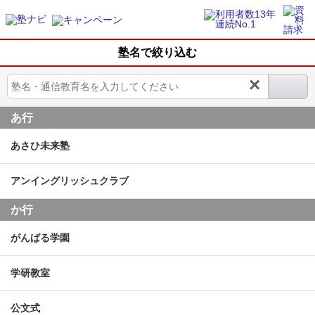
塾名で絞り込む
×
あ行
あさひ未来塾
アンイングリッシュクラブ
か行
がんばる学園
学研教室
公文式