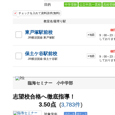
目的
中学受験
公立中高一貫校
高校受
チェックを入れて資料請求(無料)
教室名/最寄り駅
007
東戸塚駅前校
地図
9：00～2
JR横須賀線 東戸塚駅
しておりま
007
保土ケ谷駅前校
地図
9：00～2
JR横須賀線 保土ケ谷駅
しておりま
臨海セミナー 小中学部
志望校合格へ徹底指導！
3.50点
(
3,783件
)
対象学年
小3～6
中1～3