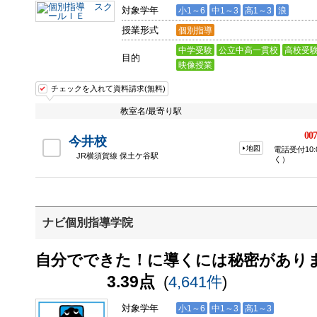
対象学年
小1～6
中1～3
高1～3
浪
授業形式
個別指導
中学受験
公立中高一貫校
高校受
目的
映像授業
チェックを入れて資料請求(無料)
教室名/最寄り駅
007
今井校
地図
電話受付10:
JR横須賀線 保土ケ谷駅
く）
ナビ個別指導学院
自分でできた！に導くには秘密があり
3.39点
(
4,641件
)
対象学年
小1～6
中1～3
高1～3