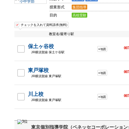
授業形式
集団指導
目的
高校受験
チェックを入れて資料請求(無料)
教室名/最寄り駅
保土ヶ谷校
007
地図
JR横須賀線 保土ケ谷駅
東戸塚校
007
地図
JR横須賀線 東戸塚駅
川上校
007
地図
JR横須賀線 東戸塚駅
東京個別指導学院（ベネッセコーポレーション