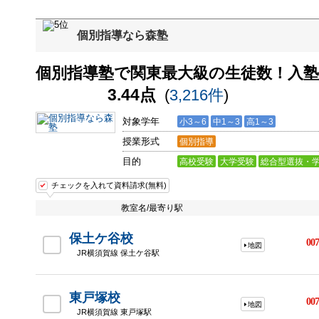
個別指導なら森塾
個別指導塾で関東最大級の生徒数！入塾生
3.44点
(
3,216件
)
対象学年
小3～6
中1～3
高1～3
授業形式
個別指導
目的
高校受験
大学受験
総合型選抜・
チェックを入れて資料請求(無料)
教室名/最寄り駅
保土ケ谷校
007
地図
JR横須賀線 保土ケ谷駅
東戸塚校
007
地図
JR横須賀線 東戸塚駅