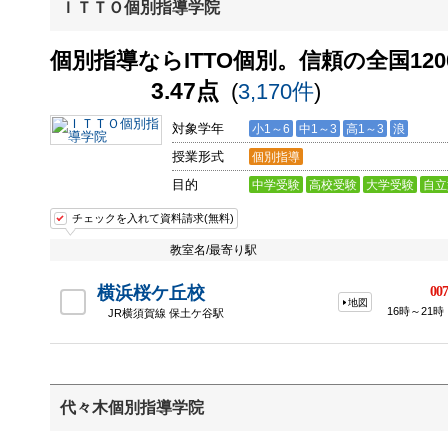
ＩＴＴＯ個別指導学院
個別指導ならITTO個別。信頼の全国120
3.47点
(
3,170件
)
対象学年
小1～6
中1～3
高1～3
浪
授業形式
個別指導
目的
中学受験
高校受験
大学受験
自立
チェックを入れて資料請求(無料)
教室名/最寄り駅
横浜桜ケ丘校
007
地図
16時～21時
JR横須賀線 保土ケ谷駅
代々木個別指導学院