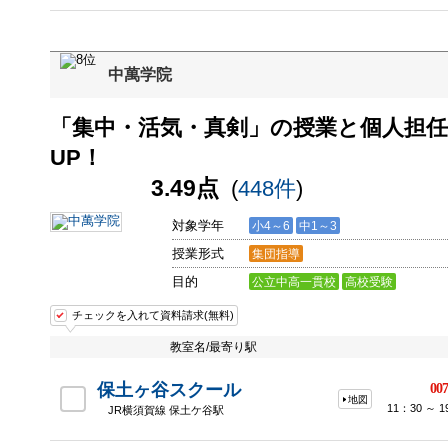
中萬学院
「集中・活気・真剣」の授業と個人担
UP！
3.49点
(
448件
)
対象学年
小4～6
中1～3
授業形式
集団指導
目的
公立中高一貫校
高校受験
チェックを入れて資料請求(無料)
教室名/最寄り駅
保土ヶ谷スクール
007
地図
11：30 ～
JR横須賀線 保土ケ谷駅