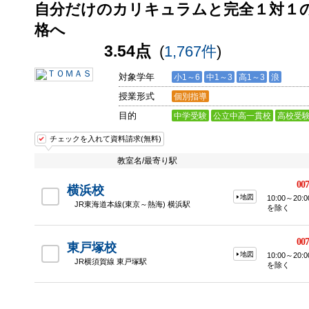
自分だけのカリキュラムと完全１対１
格へ
3.54点
(
1,767件
)
対象学年
小1～6
中1～3
高1～3
浪
授業形式
個別指導
目的
中学受験
公立中高一貫校
高校受
チェックを入れて資料請求(無料)
教室名/最寄り駅
007
横浜校
地図
10:00～2
JR東海道本線(東京～熱海) 横浜駅
を除く
007
東戸塚校
地図
10:00～2
JR横須賀線 東戸塚駅
を除く