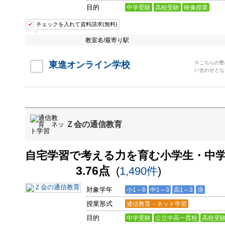
目的
中学受験
高校受験
映像授業
チェックを入れて資料請求(無料)
教室名/最寄り駅
東進オンライン学校
※こちらの塾
い合わせとな
Ｚ会の通信教育
自宅学習で考える力を育む小学生・中
3.76点
(
1,490件
)
対象学年
小1～6
中1～3
高1～3
浪
授業形式
通信教育・ネット学習
目的
中学受験
公立中高一貫校
高校受