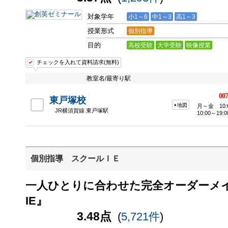
対象学年
小1～6
中1～3
高1～3
授業形式
個別指導
目的
高校受験
大学受験
映像授業
チェックを入れて資料請求(無料)
教室名/最寄り駅
007
東戸塚校
地図
月～金 10:
JR横須賀線 東戸塚駅
10:00～19:0
個別指導 スクールＩＥ
一人ひとりに合わせた完全オーダーメ
IE』
3.48点
(
5,721件
)