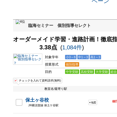
臨海セミナー 個別指導セレクト
オーダーメイド学習・進路計画！徹底指
3.38点
(
1,084件
)
対象学年
小3～6
中1～3
高1～3
授業形式
個別指導
目的
中学受験
高校受験
大学受験
総合
チェックを入れて資料請求(無料)
教室名/最寄り駅
保土ヶ谷校
007
地図
JR横須賀線 保土ケ谷駅