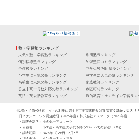
塾・学習塾ランキング
人気の塾・学習塾ランキング
集団塾ランキング
個別指導塾ランキング
学習塾口コミランキング
予備校ランキング
中学受験 対応塾ランキング
小学生に人気の塾ランキング
中学生に人気の塾ランキング
高校生に人気の塾ランキング
家庭教師ランキング
公立中高一貫校対応の塾ランキング
市区町村ランキング
英語・英会話教室ランキング
通信教育・オンライン学習ラン
※1 塾・予備校検索サイトの利用に関する市場実態把握調査 実査委託先：楽天リサーチ（2
日本ナンバーワン調査総研（2025年度）株式会社アスマーク（2026年度）
・調査委託先：株式会社アスマーク
・回答者 ：小学生～高校生の子供を持つ30～50代の女性1,300名
・調査期間 ：2026年1月29日～2月3日
・調査手法 ：インターネット調査