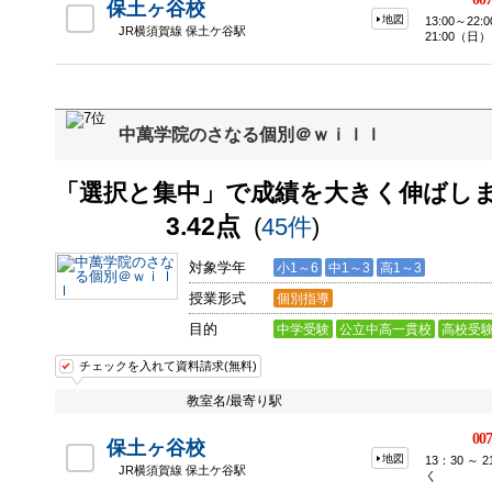
保土ヶ谷校
地図
13:00～22
JR横須賀線 保土ケ谷駅
21:00（日）
中萬学院のさなる個別＠ｗｉｌｌ
「選択と集中」で成績を大きく伸ばし
3.42点
(
45件
)
対象学年
小1～6
中1～3
高1～3
授業形式
個別指導
目的
中学受験
公立中高一貫校
高校受
チェックを入れて資料請求(無料)
教室名/最寄り駅
007
保土ヶ谷校
地図
13：30 ～
JR横須賀線 保土ケ谷駅
く