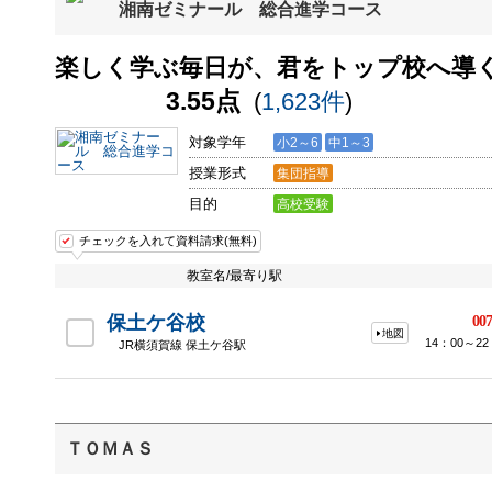
湘南ゼミナール 総合進学コース
楽しく学ぶ毎日が、君をトップ校へ導
3.55点
(
1,623件
)
対象学年
小2～6
中1～3
授業形式
集団指導
目的
高校受験
チェックを入れて資料請求(無料)
教室名/最寄り駅
保土ケ谷校
007
地図
14：00～
JR横須賀線 保土ケ谷駅
ＴＯＭＡＳ