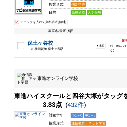
授業形式
個別指導
目的
高校受験
大学受験
チェックを入れて資料請求(無料)
教室名/最寄り駅
007
保土ヶ谷校
地図
12：00～
JR横須賀線 保土ケ谷駅
く）
東進オンライン学校
東進ハイスクールと四谷大塚がタッグ
3.83点
(
432件
)
対象学年
小1～6
中1～3
授業形式
通信教育・ネット学習