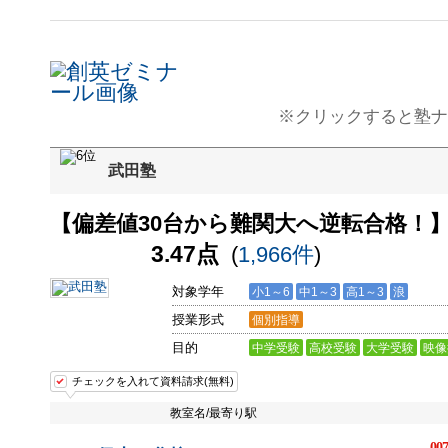
※クリックすると塾ナ
武田塾
【偏差値30台から難関大へ逆転合格！
3.47点
(
1,966件
)
対象学年
小1～6
中1～3
高1～3
浪
授業形式
個別指導
目的
中学受験
高校受験
大学受験
映像
チェックを入れて資料請求(無料)
教室名/最寄り駅
007