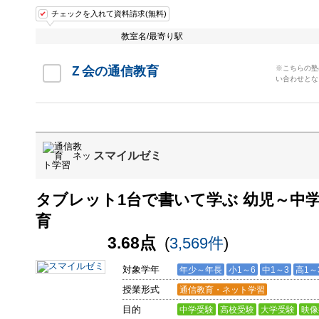
チェックを入れて資料請求(無料)
教室名/最寄り駅
Ｚ会の通信教育
※こちらの塾
い合わせとな
スマイルゼミ
タブレット1台で書いて学ぶ 幼児～中
育
3.68点
(
3,569件
)
対象学年
年少～年長
小1～6
中1～3
高1～
授業形式
通信教育・ネット学習
目的
中学受験
高校受験
大学受験
映像