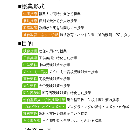
■授業形式
複数人で同時に受ける授業
集団指導
個別で受ける少人数授業
個別指導
教師が自宅を訪問しての授業
家庭教師
通信教育・ネット学習（通信添削、PC、タ
通信教育・ネット学習
■目的
映像を用いた授業
映像授業
子供英語に特化した授業
子供英語
中学受験対策の授業
中学受験
公立中高一貫校受験対策の授業
公立中高一貫校
高校受験対策の授業
高校受験
大学受験対策の授業
大学受験
医学部受験対策に特化した授業
医学部受験
総合型選抜・学校推薦対策の指導
総合型選抜・学校推薦対策
プログラミングの習得・ロボットの作成
プログラミング・ロボット
理科の実験や観察を用いた授業
理科実験
自立型学習の形態でおこなわれる指導
自立型学習