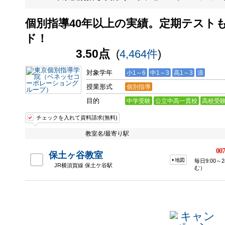
個別指導40年以上の実績。定期テスト
ド！
3.50点
(
4,464件
)
対象学年
小1～6
中1～3
高1～3
浪
授業形式
個別指導
目的
中学受験
公立中高一貫校
高校受
チェックを入れて資料請求(無料)
教室名/最寄り駅
007
保土ヶ谷教室
地図
毎日9:00
JR横須賀線 保土ケ谷駅
む）