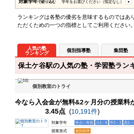
対象学年
学年をお選びください（指定なし）
で絞り込む
ランキングは各塾の優劣を意味するものではあ
ただくための一つの指標としてご利用ください
人気の塾
個別指導塾
集団塾
ランキング
保土ケ谷駅の人気の塾・学習塾ランキン
個別教室のトライ
今なら入会金が無料&2ヶ月分の授業料が
3.45点
(
10,191件
)
対象学年
年少～年長
小1～6
中1～3
高1～
授業形式
個別指導