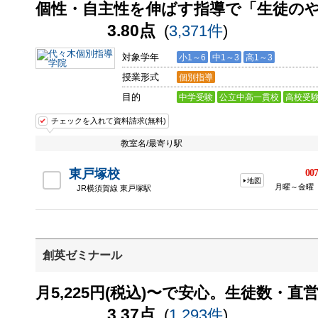
個性・自主性を伸ばす指導で「生徒の
3.80点
(
3,371件
)
対象学年
小1～6
中1～3
高1～3
授業形式
個別指導
目的
中学受験
公立中高一貫校
高校受
チェックを入れて資料請求(無料)
教室名/最寄り駅
東戸塚校
007
地図
月曜～金曜
JR横須賀線 東戸塚駅
創英ゼミナール
月5,225円(税込)〜で安心。生徒数・
3.37点
(
1,293件
)