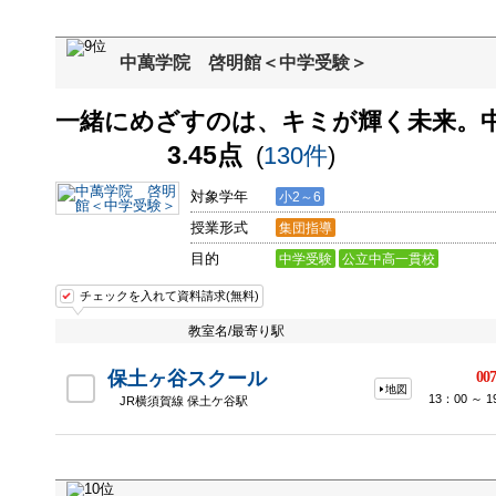
中萬学院 啓明館＜中学受験＞
一緒にめざすのは、キミが輝く未来。
3.45点
(
130件
)
対象学年
小2～6
授業形式
集団指導
目的
中学受験
公立中高一貫校
チェックを入れて資料請求(無料)
教室名/最寄り駅
保土ヶ谷スクール
007
地図
13：00 ～
JR横須賀線 保土ケ谷駅