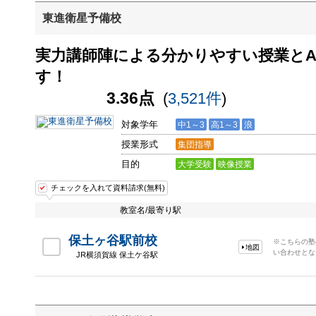
東進衛星予備校
実力講師陣による分かりやすい授業とA
す！
3.36点
(
3,521件
)
対象学年
中1～3
高1～3
浪
授業形式
集団指導
目的
大学受験
映像授業
チェックを入れて資料請求(無料)
教室名/最寄り駅
保土ヶ谷駅前校
※こちらの塾
地図
い合わせとな
JR横須賀線 保土ケ谷駅