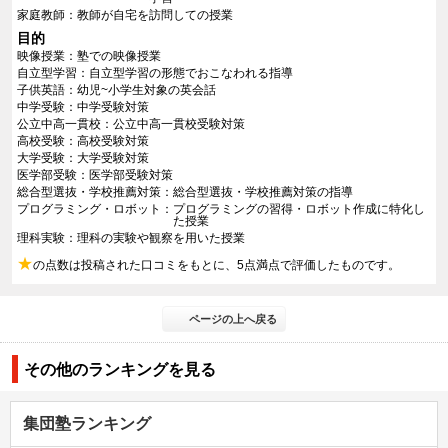
家庭教師
教師が自宅を訪問しての授業
目的
映像授業
塾での映像授業
自立型学習
自立型学習の形態でおこなわれる指導
子供英語
幼児~小学生対象の英会話
中学受験
中学受験対策
公立中高一貫校
公立中高一貫校受験対策
高校受験
高校受験対策
大学受験
大学受験対策
医学部受験
医学部受験対策
総合型選抜・学校推薦対策
総合型選抜・学校推薦対策の指導
プログラミング・ロボット
プログラミングの習得・ロボット作成に特化し
た授業
理科実験
理科の実験や観察を用いた授業
★
の点数は投稿された口コミをもとに、5点満点で評価したものです。
ページの上へ戻る
その他のランキングを見る
集団塾ランキング