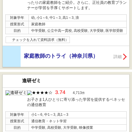
ったりの家庭教師をご紹介。さらに、正社員の教育プラン
ナーが学習を手厚くサポートします。
対象学年
幼, 小1～6, 中1～3, 高1～3, 浪
授業形式
家庭教師
目的
中学受験, 公立中高一貫校, 高校受験, 大学受験, 医学部受験
チェックを入れて資料請求（無料）
家庭教師のトライ（神奈川県）
詳細
進研ゼミ
3.74
4,713
件
お子さま1人ひとりに寄り添った学習を提供するベネッセ
の通信教育
対象学年
小1～6, 中1～3, 高1～3
授業形式
通信教育・ネット学習
目的
中学受験, 高校受験, 大学受験, 映像授業