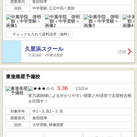
授業形式
集団指導
目的
中学受験, 公立中高一貫校
チェックを入れて資料請求（無料）
久里浜スクール
詳細
久里浜駅 JR横須賀線
東進衛星予備校
3.36
3,521
件
実力講師陣による分かりやすい授業とAI演習で志望校合格
を目指す！
対象学年
中1～3, 高1～3, 浪
授業形式
集団指導
目的
大学受験, 映像授業