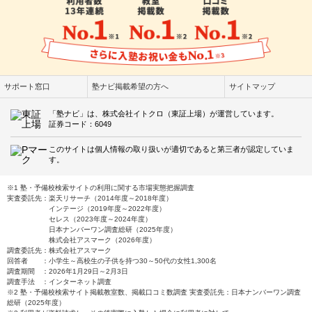
サポート窓口
塾ナビ掲載希望の方へ
サイトマップ
「塾ナビ」は、株式会社イトクロ（東証上場）が運営しています。
証券コード：6049
このサイトは個人情報の取り扱いが適切であると第三者が認定していま
す。
※1 塾・予備校検索サイトの利用に関する市場実態把握調査
実査委託先：楽天リサーチ（2014年度～2018年度）
インテージ（2019年度～2022年度）
セレス（2023年度～2024年度）
日本ナンバーワン調査総研（2025年度）
株式会社アスマーク（2026年度）
調査委託先：株式会社アスマーク
回答者 ：小学生～高校生の子供を持つ30～50代の女性1,300名
調査期間 ：2026年1月29日～2月3日
調査手法 ：インターネット調査
※2 塾・予備校検索サイト掲載教室数、掲載口コミ数調査 実査委託先：日本ナンバーワン調査
総研（2025年度）