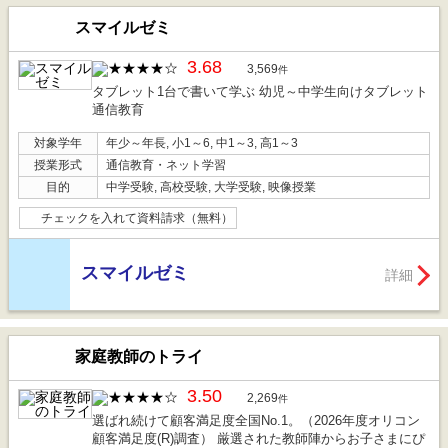
スマイルゼミ
3.68
3,569
件
タブレット1台で書いて学ぶ 幼児～中学生向けタブレット
通信教育
対象学年
年少～年長, 小1～6, 中1～3, 高1～3
授業形式
通信教育・ネット学習
目的
中学受験, 高校受験, 大学受験, 映像授業
チェックを入れて資料請求（無料）
スマイルゼミ
詳細
家庭教師のトライ
3.50
2,269
件
選ばれ続けて顧客満足度全国No.1。（2026年度オリコン
顧客満足度(R)調査） 厳選された教師陣からお子さまにぴ