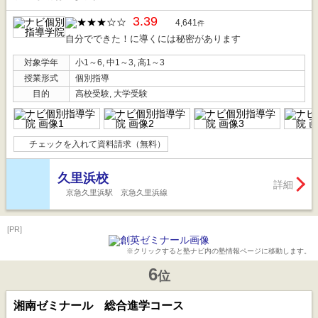
3.39
4,641
件
自分でできた！に導くには秘密があります
対象学年
小1～6, 中1～3, 高1～3
授業形式
個別指導
目的
高校受験, 大学受験
チェックを入れて資料請求（無料）
久里浜校
詳細
京急久里浜駅 京急久里浜線
[PR]
※クリックすると塾ナビ内の塾情報ページに移動します。
6
位
湘南ゼミナール 総合進学コース