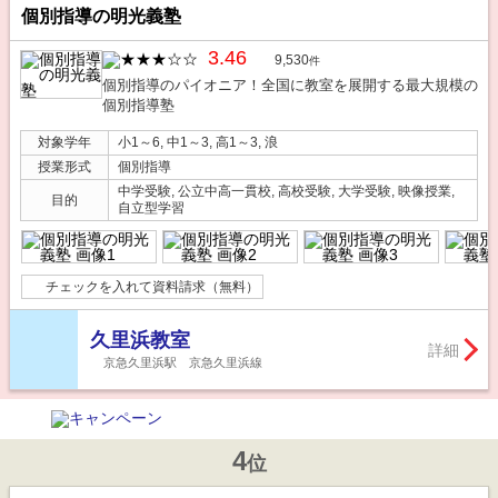
個別指導の明光義塾
3.46
9,530
件
個別指導のパイオニア！全国に教室を展開する最大規模の
個別指導塾
対象学年
小1～6, 中1～3, 高1～3, 浪
授業形式
個別指導
中学受験, 公立中高一貫校, 高校受験, 大学受験, 映像授業,
目的
自立型学習
チェックを入れて資料請求（無料）
久里浜教室
詳細
京急久里浜駅 京急久里浜線
4
位