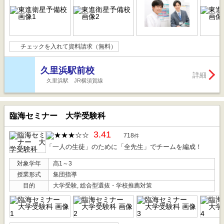
チェックを入れて資料請求（無料）
久里浜駅前校
詳細
久里浜駅 JR横須賀線
臨海セミナー 大学受験科
3.41
718
件
「一人の生徒」のために「全先生」でチームを編成！
対象学年
高1～3
授業形式
集団指導
目的
大学受験, 総合型選抜・学校推薦対策