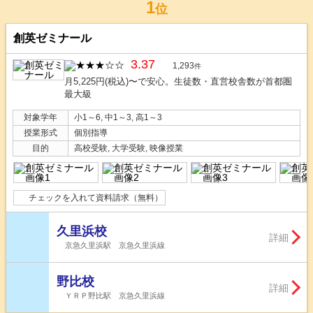
1
位
創英ゼミナール
3.37
1,293
件
月5,225円(税込)〜で安心。生徒数・直営校舎数が首都圏
最大級
対象学年
小1～6, 中1～3, 高1～3
授業形式
個別指導
目的
高校受験, 大学受験, 映像授業
チェックを入れて資料請求（無料）
久里浜校
詳細
京急久里浜駅 京急久里浜線
野比校
詳細
ＹＲＰ野比駅 京急久里浜線