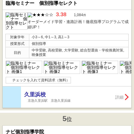
臨海セミナー 個別指導セレクト
3.38
1,084
件
オーダーメイド学習・進路計画！徹底指導プログラムで成
績UP！
対象学年
小3～6, 中1～3, 高1～3
授業形式
個別指導
中学受験, 高校受験, 大学受験, 総合型選抜・学校推薦対策,
目的
映像授業
チェックを入れて資料請求（無料）
久里浜校
詳細
京急久里浜駅 京急久里浜線
5
位
ナビ個別指導学院