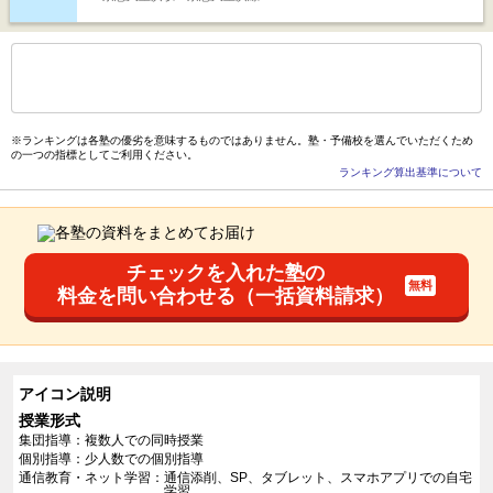
もっと見る
後の
--
～
--
件を表示／全
57
件
※ランキングは各塾の優劣を意味するものではありません。塾・予備校を選んでいただくため
の一つの指標としてご利用ください。
ランキング算出基準について
チェックを入れた塾の
料金を問い合わせる（一括資料請求）
アイコン説明
授業形式
集団指導
複数人での同時授業
個別指導
少人数での個別指導
通信教育・ネット学習
通信添削、SP、タブレット、スマホアプリでの自宅
学習