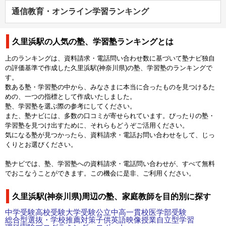
通信教育・オンライン学習ランキング
久里浜駅の人気の塾、学習塾ランキングとは
上のランキングは、資料請求・電話問い合わせ数に基づいて塾ナビ独自
の評価基準で作成した久里浜駅(神奈川県)の塾、学習塾のランキングで
す。
数ある塾・学習塾の中から、みなさまに本当に合ったものを見つけるた
めの、一つの指標として作成いたしました。
塾、学習塾を選ぶ際の参考にしてください。
また、塾ナビには、多数の口コミが寄せられています。ぴったりの塾・
学習塾を見つけ出すために、それらもどうぞご活用ください。
気になる塾が見つかったら、資料請求・電話お問い合わせをして、じっ
くりとお選びください。
塾ナビでは、塾、学習塾への資料請求・電話問い合わせが、すべて無料
でおこなうことができます。この機会に是非、ご利用ください。
久里浜駅(神奈川県)周辺の塾、家庭教師を目的別に探す
中学受験
高校受験
大学受験
公立中高一貫校
医学部受験
総合型選抜・学校推薦対策
子供英語
映像授業
自立型学習