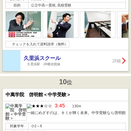
目的
公立中高一貫校, 高校受験
チェックを入れて資料請求（無料）
久里浜スクール
詳細
久里浜駅 JR横須賀線
10
位
中萬学院 啓明館＜中学受験＞
3.45
130
件
一緒にめざすのは、キミが輝く未来。中学受験なら啓明館
対象学年
小2～6