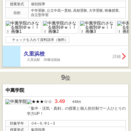
授業形式
個別指導
中学受験, 公立中高一貫校, 高校受験, 大学受験, 映像授業,
目的
自立型学習
チェックを入れて資料請求（無料）
久里浜校
詳細
久里浜駅 JR横須賀線
9
位
中萬学院
3.49
448
件
「集中・活気・真剣」の授業と個人担任制で一人ひとりの
学力UP！
対象学年
小4～6, 中1～3
授業形式
集団指導