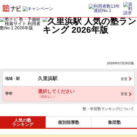
2026年07月28日版
久里浜駅
地域・駅
変更
選択してください
学年
変更
（指定なし）
塾・学習塾ランキングについて
人気の塾
個別指導塾
集団塾
ランキング