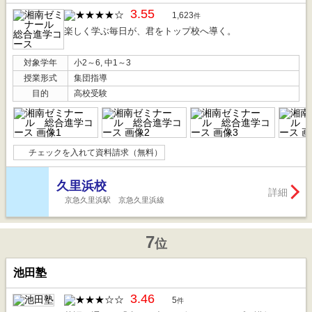
3.55
1,623
件
楽しく学ぶ毎日が、君をトップ校へ導く。
対象学年
小2～6, 中1～3
授業形式
集団指導
目的
高校受験
チェックを入れて資料請求（無料）
久里浜校
詳細
京急久里浜駅 京急久里浜線
7
位
池田塾
3.46
5
件