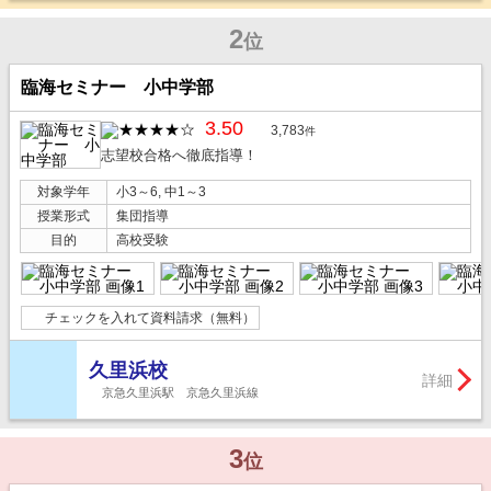
2
位
臨海セミナー 小中学部
3.50
3,783
件
志望校合格へ徹底指導！
対象学年
小3～6, 中1～3
授業形式
集団指導
目的
高校受験
チェックを入れて資料請求（無料）
久里浜校
詳細
京急久里浜駅 京急久里浜線
3
位