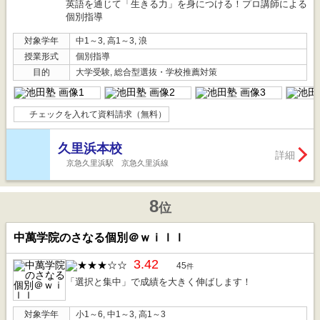
英語を通じて「生きる力」を身につける！プロ講師による
個別指導
対象学年
中1～3, 高1～3, 浪
授業形式
個別指導
目的
大学受験, 総合型選抜・学校推薦対策
チェックを入れて資料請求（無料）
久里浜本校
詳細
京急久里浜駅 京急久里浜線
8
位
中萬学院のさなる個別＠ｗｉｌｌ
3.42
45
件
「選択と集中」で成績を大きく伸ばします！
対象学年
小1～6, 中1～3, 高1～3