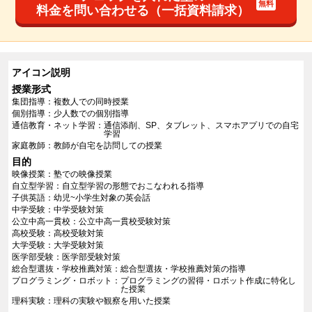
料金を問い合わせる（一括資料請求）
アイコン説明
授業形式
集団指導
複数人での同時授業
個別指導
少人数での個別指導
通信教育・ネット学習
通信添削、SP、タブレット、スマホアプリでの自宅
学習
家庭教師
教師が自宅を訪問しての授業
目的
映像授業
塾での映像授業
自立型学習
自立型学習の形態でおこなわれる指導
子供英語
幼児~小学生対象の英会話
中学受験
中学受験対策
公立中高一貫校
公立中高一貫校受験対策
高校受験
高校受験対策
大学受験
大学受験対策
医学部受験
医学部受験対策
総合型選抜・学校推薦対策
総合型選抜・学校推薦対策の指導
プログラミング・ロボット
プログラミングの習得・ロボット作成に特化し
た授業
理科実験
理科の実験や観察を用いた授業