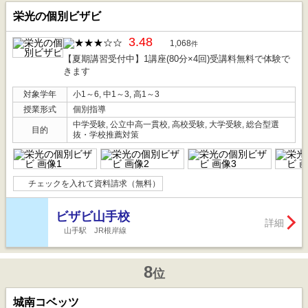
栄光の個別ビザビ
3.48
1,068
件
【夏期講習受付中】1講座(80分×4回)受講料無料で体験で
きます
対象学年
小1～6, 中1～3, 高1～3
授業形式
個別指導
中学受験, 公立中高一貫校, 高校受験, 大学受験, 総合型選
目的
抜・学校推薦対策
チェックを入れて資料請求（無料）
ビザビ山手校
詳細
山手駅 JR根岸線
8
位
城南コベッツ