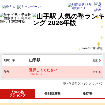
2026年07月28日版
山手駅
地域・駅
変更
選択してください
学年
変更
（指定なし）
塾・学習塾ランキングについて
人気の塾
個別指導塾
集団塾
ランキング