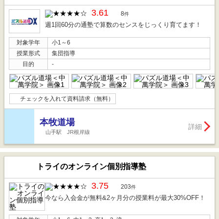
3.61
8
件
週1回60分の通塾で算数のセンスをじっくり育てます！
対象学年
小1～6
授業形式
集団指導
目的
-
チェックを入れて資料請求（無料）
本牧道場
詳細
山手駅 JR根岸線
トライのオンライン個別指導塾
3.75
203
件
今なら入会金が無料&2ヶ月分の授業料が最大30%OFF！