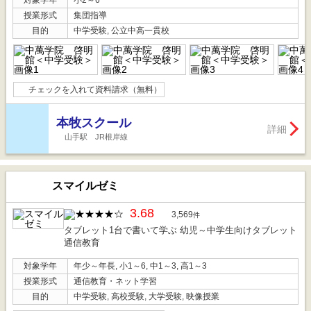
対象学年
小2～6
授業形式
集団指導
目的
中学受験, 公立中高一貫校
チェックを入れて資料請求（無料）
本牧スクール
詳細
山手駅 JR根岸線
スマイルゼミ
3.68
3,569
件
タブレット1台で書いて学ぶ 幼児～中学生向けタブレット
通信教育
対象学年
年少～年長, 小1～6, 中1～3, 高1～3
授業形式
通信教育・ネット学習
目的
中学受験, 高校受験, 大学受験, 映像授業