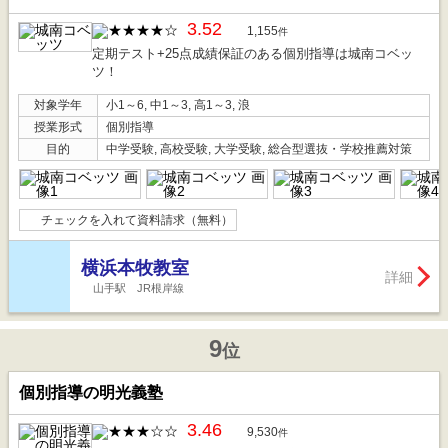
3.52
1,155
件
定期テスト+25点成績保証のある個別指導は城南コベッ
ツ！
対象学年
小1～6, 中1～3, 高1～3, 浪
授業形式
個別指導
目的
中学受験, 高校受験, 大学受験, 総合型選抜・学校推薦対策
チェックを入れて資料請求（無料）
横浜本牧教室
詳細
山手駅 JR根岸線
9
位
個別指導の明光義塾
3.46
9,530
件