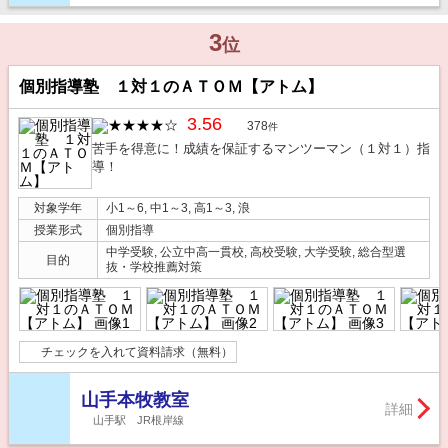
3
位
個別指導塾 １対１のＡＴＯＭ【アトム】
3.56
378
件
苦手を得意に！成績を保証するマンツーマン（１対１）指
導！
対象学年
小1～6, 中1～3, 高1～3, 浪
授業形式
個別指導
中学受験, 公立中高一貫校, 高校受験, 大学受験, 総合型選
目的
抜・学校推薦対策
チェックを入れて資料請求（無料）
山手本牧教室
詳細
山手駅 JR根岸線