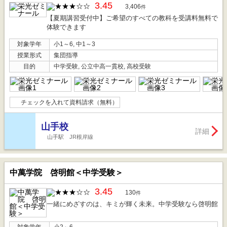
3.45
3,406
件
【夏期講習受付中】ご希望のすべての教科を受講料無料で
体験できます
対象学年
小1～6, 中1～3
授業形式
集団指導
目的
中学受験, 公立中高一貫校, 高校受験
チェックを入れて資料請求（無料）
山手校
詳細
山手駅 JR根岸線
中萬学院 啓明館＜中学受験＞
3.45
130
件
一緒にめざすのは、キミが輝く未来。中学受験なら啓明館