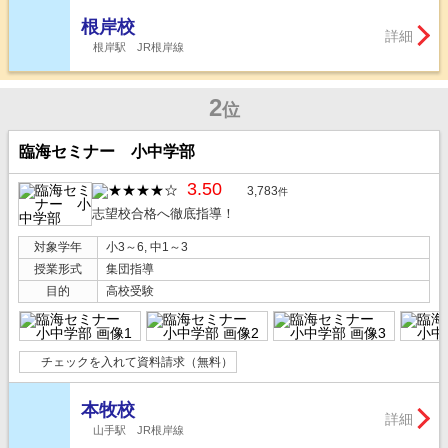
根岸校
詳細
根岸駅 JR根岸線
2
位
臨海セミナー 小中学部
3.50
3,783
件
志望校合格へ徹底指導！
対象学年
小3～6, 中1～3
授業形式
集団指導
目的
高校受験
チェックを入れて資料請求（無料）
本牧校
詳細
山手駅 JR根岸線