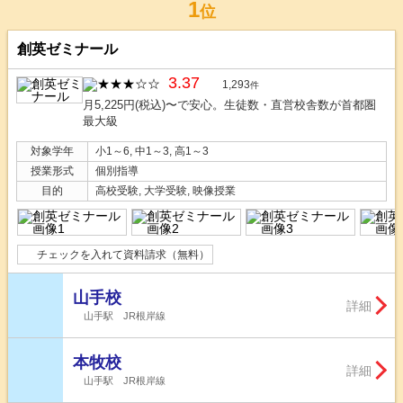
1
位
創英ゼミナール
3.37
1,293
件
月5,225円(税込)〜で安心。生徒数・直営校舎数が首都圏
最大級
対象学年
小1～6, 中1～3, 高1～3
授業形式
個別指導
目的
高校受験, 大学受験, 映像授業
チェックを入れて資料請求（無料）
山手校
詳細
山手駅 JR根岸線
本牧校
詳細
山手駅 JR根岸線