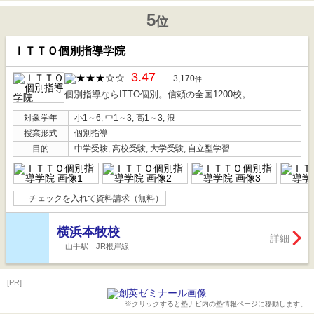
5
位
ＩＴＴＯ個別指導学院
3.47
3,170
件
個別指導ならITTO個別。信頼の全国1200校。
対象学年
小1～6, 中1～3, 高1～3, 浪
授業形式
個別指導
目的
中学受験, 高校受験, 大学受験, 自立型学習
チェックを入れて資料請求（無料）
横浜本牧校
詳細
山手駅 JR根岸線
[PR]
※クリックすると塾ナビ内の塾情報ページに移動します。