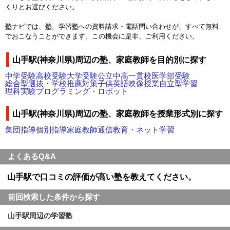
くりとお選びください。
塾ナビでは、塾、学習塾への資料請求・電話問い合わせが、すべて無料
でおこなうことができます。この機会に是非、ご利用ください。
山手駅(神奈川県)周辺の塾、家庭教師を目的別に探す
中学受験
高校受験
大学受験
公立中高一貫校
医学部受験
総合型選抜・学校推薦対策
子供英語
映像授業
自立型学習
理科実験
プログラミング・ロボット
山手駅(神奈川県)周辺の塾、家庭教師を授業形式別に探す
集団指導
個別指導
家庭教師
通信教育・ネット学習
よくあるQ&A
山手駅で口コミの評価が高い塾を教えてください。
前回検索した条件から探す
山手駅周辺の学習塾