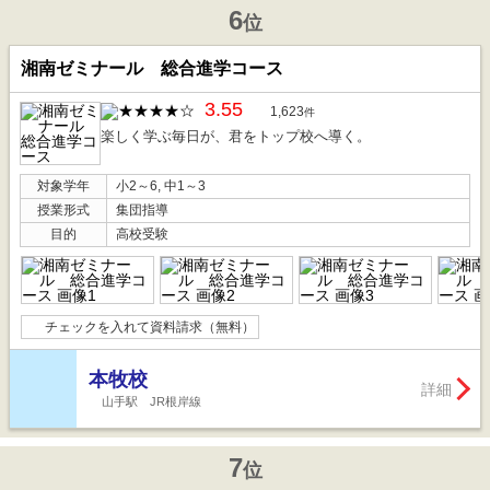
6
位
湘南ゼミナール 総合進学コース
3.55
1,623
件
楽しく学ぶ毎日が、君をトップ校へ導く。
対象学年
小2～6, 中1～3
授業形式
集団指導
目的
高校受験
チェックを入れて資料請求（無料）
本牧校
詳細
山手駅 JR根岸線
7
位