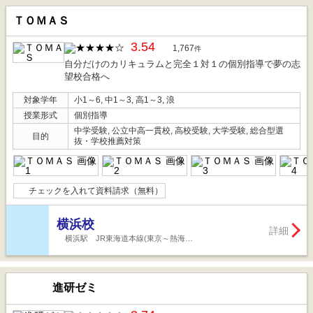
ＴＯＭＡＳ
3.54
1,767
件
自分だけのカリキュラムと完全１対１の個別指導で夢の志
望校合格へ
対象学年
小1～6, 中1～3, 高1～3, 浪
授業形式
個別指導
中学受験, 公立中高一貫校, 高校受験, 大学受験, 総合型選
目的
抜・学校推薦対策
チェックを入れて資料請求（無料）
横浜校
詳細
横浜駅 JR東海道本線(東京～熱海…
進研ゼミ