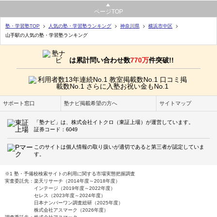
ページTOP
塾・学習塾TOP
人気の塾・学習塾ランキング
神奈川県
横浜市中区
山手駅の人気の塾・学習塾ランキング
は累計問い合わせ数
770万
件突破!!
サポート窓口
塾ナビ掲載希望の方へ
サイトマップ
「塾ナビ」は、株式会社イトクロ（東証上場）が運営しています。
証券コード：6049
このサイトは個人情報の取り扱いが適切であると第三者が認定していま
す。
※1 塾・予備校検索サイトの利用に関する市場実態把握調査
実査委託先：楽天リサーチ（2014年度～2018年度）
インテージ（2019年度～2022年度）
セレス（2023年度～2024年度）
日本ナンバーワン調査総研（2025年度）
株式会社アスマーク（2026年度）