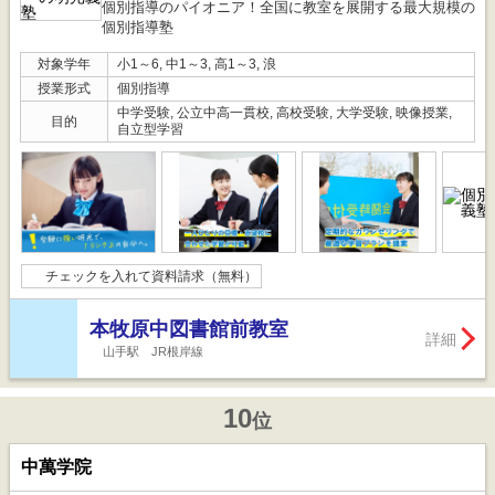
個別指導のパイオニア！全国に教室を展開する最大規模の
個別指導塾
対象学年
小1～6, 中1～3, 高1～3, 浪
授業形式
個別指導
中学受験, 公立中高一貫校, 高校受験, 大学受験, 映像授業,
目的
自立型学習
チェックを入れて資料請求（無料）
本牧原中図書館前教室
詳細
山手駅 JR根岸線
10
位
中萬学院