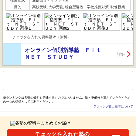
授業形式
通信教育・ネット学習
目的
高校受験, 大学受験, 総合型選抜・学校推薦対策, 映像授業
チェックを入れて資料請求（無料）
オンライン個別指導塾 Ｆｉｔ
詳細
ＮＥＴ ＳＴＵＤＹ
もっと見る
後の
--
～
--
件を表示／全
65
件
※ランキングは各塾の優劣を意味するものではありません。塾・予備校を選んでいただくため
の一つの指標としてご利用ください。
ランキング算出基準について
チェックを入れた塾の