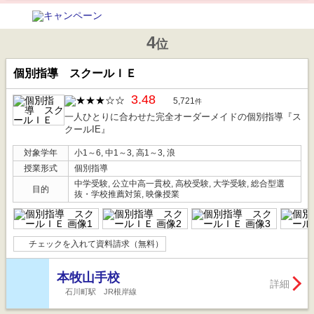
4
位
個別指導 スクールＩＥ
3.48
5,721
件
一人ひとりに合わせた完全オーダーメイドの個別指導『ス
クールIE』
対象学年
小1～6, 中1～3, 高1～3, 浪
授業形式
個別指導
中学受験, 公立中高一貫校, 高校受験, 大学受験, 総合型選
目的
抜・学校推薦対策, 映像授業
チェックを入れて資料請求（無料）
本牧山手校
詳細
石川町駅 JR根岸線