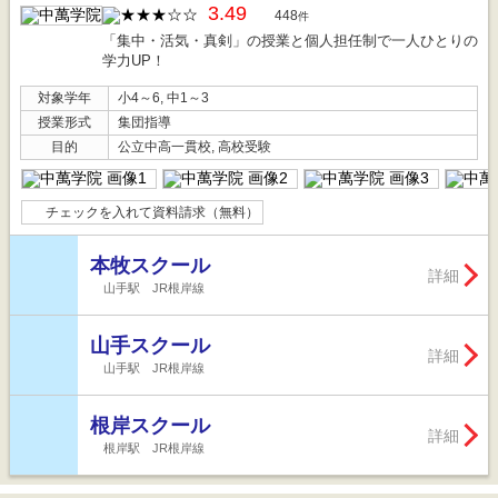
3.49
448
件
「集中・活気・真剣」の授業と個人担任制で一人ひとりの
学力UP！
対象学年
小4～6, 中1～3
授業形式
集団指導
目的
公立中高一貫校, 高校受験
チェックを入れて資料請求（無料）
本牧スクール
詳細
山手駅 JR根岸線
山手スクール
詳細
山手駅 JR根岸線
根岸スクール
詳細
根岸駅 JR根岸線