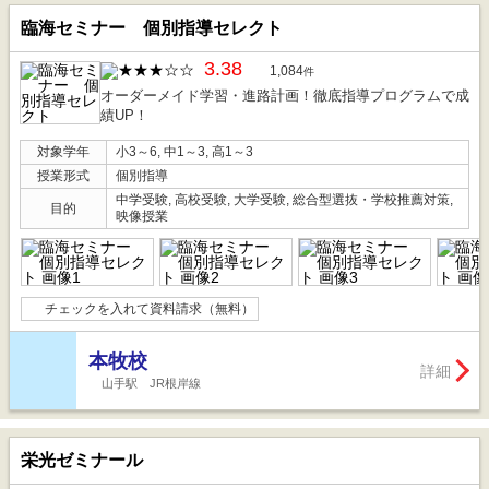
臨海セミナー 個別指導セレクト
3.38
1,084
件
オーダーメイド学習・進路計画！徹底指導プログラムで成
績UP！
対象学年
小3～6, 中1～3, 高1～3
授業形式
個別指導
中学受験, 高校受験, 大学受験, 総合型選抜・学校推薦対策,
目的
映像授業
チェックを入れて資料請求（無料）
本牧校
詳細
山手駅 JR根岸線
栄光ゼミナール