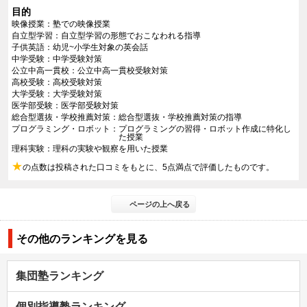
目的
映像授業
塾での映像授業
自立型学習
自立型学習の形態でおこなわれる指導
子供英語
幼児~小学生対象の英会話
中学受験
中学受験対策
公立中高一貫校
公立中高一貫校受験対策
高校受験
高校受験対策
大学受験
大学受験対策
医学部受験
医学部受験対策
総合型選抜・学校推薦対策
総合型選抜・学校推薦対策の指導
プログラミング・ロボット
プログラミングの習得・ロボット作成に特化し
た授業
理科実験
理科の実験や観察を用いた授業
★
の点数は投稿された口コミをもとに、5点満点で評価したものです。
ページの上へ戻る
その他のランキングを見る
集団塾ランキング
個別指導塾ランキング