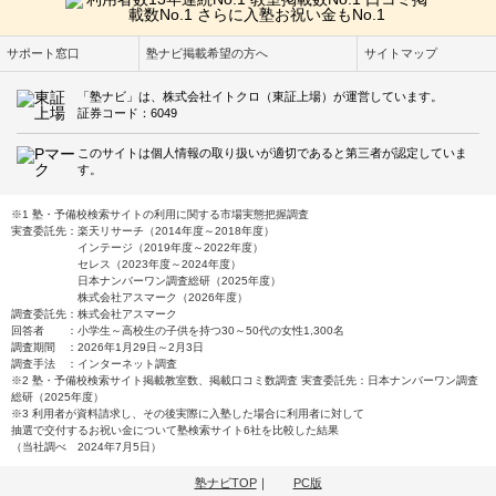
サポート窓口
塾ナビ掲載希望の方へ
サイトマップ
「塾ナビ」は、株式会社イトクロ（東証上場）が運営しています。
証券コード：6049
このサイトは個人情報の取り扱いが適切であると第三者が認定していま
す。
※1 塾・予備校検索サイトの利用に関する市場実態把握調査
実査委託先：楽天リサーチ（2014年度～2018年度）
インテージ（2019年度～2022年度）
セレス（2023年度～2024年度）
日本ナンバーワン調査総研（2025年度）
株式会社アスマーク（2026年度）
調査委託先：株式会社アスマーク
回答者 ：小学生～高校生の子供を持つ30～50代の女性1,300名
調査期間 ：2026年1月29日～2月3日
調査手法 ：インターネット調査
※2 塾・予備校検索サイト掲載教室数、掲載口コミ数調査 実査委託先：日本ナンバーワン調査
総研（2025年度）
※3 利用者が資料請求し、その後実際に入塾した場合に利用者に対して
抽選で交付するお祝い金について塾検索サイト6社を比較した結果
（当社調べ 2024年7月5日）
塾ナビTOP
｜
PC版