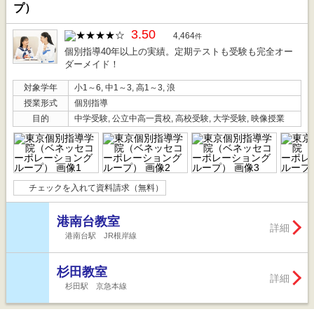
プ）
3.50
4,464
件
個別指導40年以上の実績。定期テストも受験も完全オー
ダーメイド！
対象学年
小1～6, 中1～3, 高1～3, 浪
授業形式
個別指導
目的
中学受験, 公立中高一貫校, 高校受験, 大学受験, 映像授業
チェックを入れて資料請求（無料）
港南台教室
詳細
港南台駅 JR根岸線
杉田教室
詳細
杉田駅 京急本線