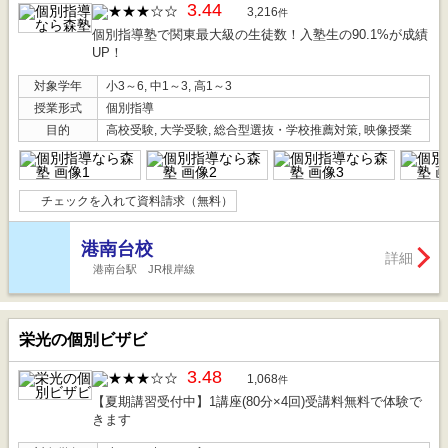
3.44
3,216
件
個別指導塾で関東最大級の生徒数！入塾生の90.1%が成績
UP！
対象学年
小3～6, 中1～3, 高1～3
授業形式
個別指導
目的
高校受験, 大学受験, 総合型選抜・学校推薦対策, 映像授業
チェックを入れて資料請求（無料）
港南台校
詳細
港南台駅 JR根岸線
栄光の個別ビザビ
3.48
1,068
件
【夏期講習受付中】1講座(80分×4回)受講料無料で体験で
きます