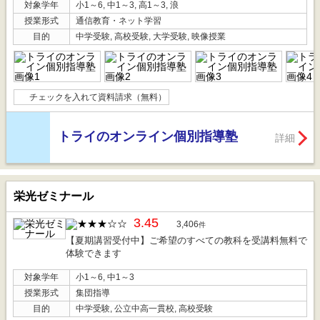
対象学年
小1～6, 中1～3, 高1～3, 浪
授業形式
通信教育・ネット学習
目的
中学受験, 高校受験, 大学受験, 映像授業
チェックを入れて資料請求（無料）
トライのオンライン個別指導塾
詳細
栄光ゼミナール
3.45
3,406
件
【夏期講習受付中】ご希望のすべての教科を受講料無料で
体験できます
対象学年
小1～6, 中1～3
授業形式
集団指導
目的
中学受験, 公立中高一貫校, 高校受験