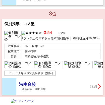
3
位
個別指導 コノ塾
3.54
132
件
1ランク上の高校を目指す個別指導 | 5教科税込月26,400円
対象学年
小5～6, 中1～3
授業形式
個別指導
目的
高校受験, 映像授業
チェックを入れて資料請求（無料）
港南台校
詳細
港南台駅 JR根岸線