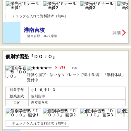
チェックを入れて資料請求（無料）
港南台校
詳細
港南台駅 JR根岸線
個別学習塾『ＤＯＪＯ』
3.79
6
件
計算や漢字・語いをタブレットで集中学習！『無料体験』
受付中！！
対象学年
小1～6, 中1～3
授業形式
個別指導
目的
自立型学習
チェックを入れて資料請求（無料）