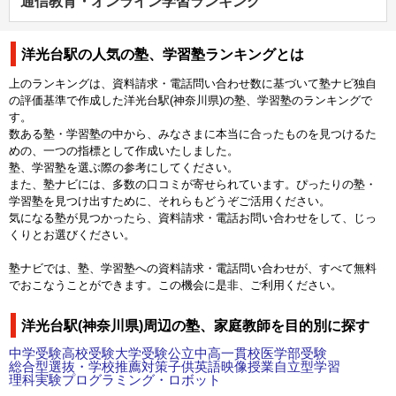
通信教育・オンライン学習ランキング
洋光台駅の人気の塾、学習塾ランキングとは
上のランキングは、資料請求・電話問い合わせ数に基づいて塾ナビ独自
の評価基準で作成した洋光台駅(神奈川県)の塾、学習塾のランキングで
す。
数ある塾・学習塾の中から、みなさまに本当に合ったものを見つけるた
めの、一つの指標として作成いたしました。
塾、学習塾を選ぶ際の参考にしてください。
また、塾ナビには、多数の口コミが寄せられています。ぴったりの塾・
学習塾を見つけ出すために、それらもどうぞご活用ください。
気になる塾が見つかったら、資料請求・電話お問い合わせをして、じっ
くりとお選びください。
塾ナビでは、塾、学習塾への資料請求・電話問い合わせが、すべて無料
でおこなうことができます。この機会に是非、ご利用ください。
洋光台駅(神奈川県)周辺の塾、家庭教師を目的別に探す
中学受験
高校受験
大学受験
公立中高一貫校
医学部受験
総合型選抜・学校推薦対策
子供英語
映像授業
自立型学習
理科実験
プログラミング・ロボット