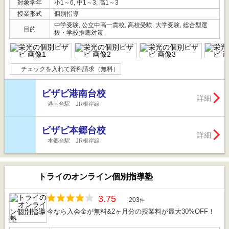
対象学年
小1～6, 中1～3, 高1～3
授業形式
個別指導
中学受験, 公立中高一貫校, 高校受験, 大学受験, 総合型選
目的
抜・学校推薦対策
チェックを入れて資料請求（無料）
ビザビ港南台校
詳細
港南台駅 JR根岸線
ビザビ本郷台校
詳細
本郷台駅 JR根岸線
トライのオンライン個別指導塾
3.75
203
件
今なら入会金が無料&2ヶ月分の授業料が最大30%OFF！