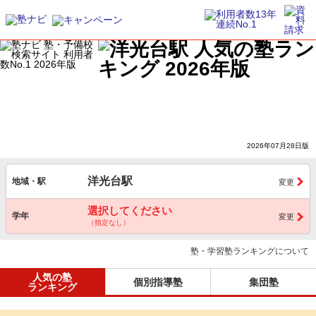
2026年07月28日版
洋光台駅
地域・駅
変更
選択してください
学年
変更
（指定なし）
塾・学習塾ランキングについて
人気の塾
個別指導塾
集団塾
ランキング