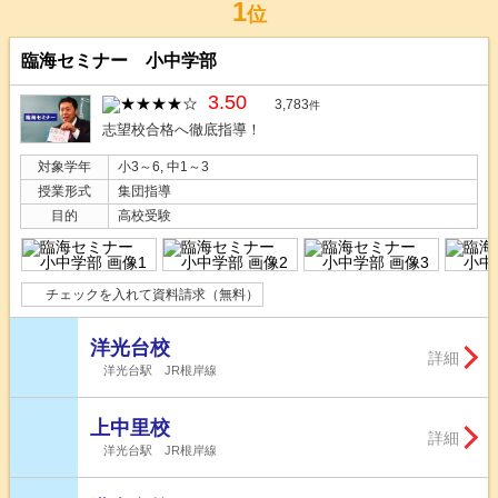
1
位
臨海セミナー 小中学部
3.50
3,783
件
志望校合格へ徹底指導！
対象学年
小3～6, 中1～3
授業形式
集団指導
目的
高校受験
チェックを入れて資料請求（無料）
洋光台校
詳細
洋光台駅 JR根岸線
上中里校
詳細
洋光台駅 JR根岸線