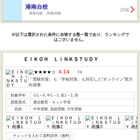
港南台校
詳細
港南台駅 JR根岸線
※以下は選択された条件に合致する塾一覧であり、ランキングで
はございません。
ＥＩＫＯＨ ＬｉＮＫＳＴＵＤＹ
4.14
7
件
「受験対策」も「学校対策」も対応した“オンライン”双方
向授業
対象学年
小1～6, 中1～3, 高1～3, 浪
授業形式
通信教育・ネット学習
目的
中学受験, 高校受験, 大学受験
チェックを入れて資料請求（無料）