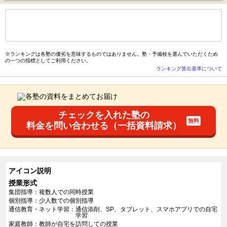
もっと見る
後の
--
～
--
件を表示／全
45
件
※ランキングは各塾の優劣を意味するものではありません。塾・予備校を選んでいただくため
の一つの指標としてご利用ください。
ランキング算出基準について
チェックを入れた塾の
料金を問い合わせる（一括資料請求）
アイコン説明
授業形式
集団指導
複数人での同時授業
個別指導
少人数での個別指導
通信教育・ネット学習
通信添削、SP、タブレット、スマホアプリでの自宅
学習
家庭教師
教師が自宅を訪問しての授業