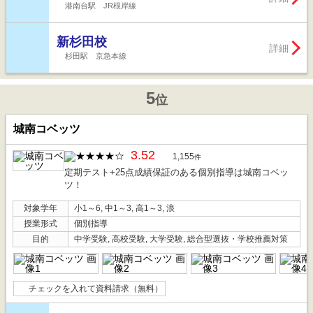
港南台駅 JR根岸線
新杉田校
詳細
杉田駅 京急本線
5
位
城南コベッツ
3.52
1,155
件
定期テスト+25点成績保証のある個別指導は城南コベッ
ツ！
対象学年
小1～6, 中1～3, 高1～3, 浪
授業形式
個別指導
目的
中学受験, 高校受験, 大学受験, 総合型選抜・学校推薦対策
チェックを入れて資料請求（無料）