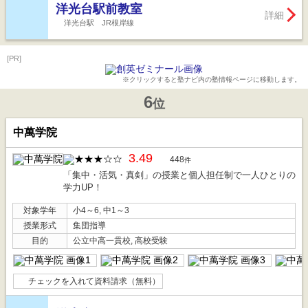
洋光台駅前教室
詳細
洋光台駅 JR根岸線
[PR]
※クリックすると塾ナビ内の塾情報ページに移動します。
6
位
中萬学院
3.49
448
件
「集中・活気・真剣」の授業と個人担任制で一人ひとりの
学力UP！
対象学年
小4～6, 中1～3
授業形式
集団指導
目的
公立中高一貫校, 高校受験
チェックを入れて資料請求（無料）