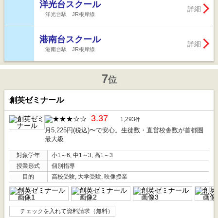
洋光台スクール
詳細
洋光台駅 JR根岸線
港南台スクール
詳細
港南台駅 JR根岸線
7
位
創英ゼミナール
3.37
1,293
件
月5,225円(税込)〜で安心。生徒数・直営校舎数が首都圏
最大級
対象学年
小1～6, 中1～3, 高1～3
授業形式
個別指導
目的
高校受験, 大学受験, 映像授業
チェックを入れて資料請求（無料）