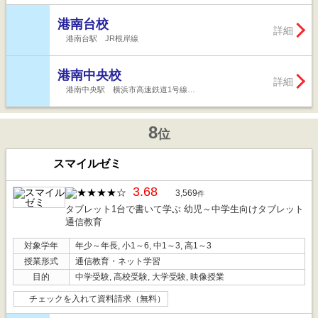
港南台校
詳細
港南台駅 JR根岸線
港南中央校
詳細
港南中央駅 横浜市高速鉄道1号線…
8
位
スマイルゼミ
3.68
3,569
件
タブレット1台で書いて学ぶ 幼児～中学生向けタブレット
通信教育
対象学年
年少～年長, 小1～6, 中1～3, 高1～3
授業形式
通信教育・ネット学習
目的
中学受験, 高校受験, 大学受験, 映像授業
チェックを入れて資料請求（無料）