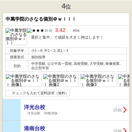
4
位
中萬学院のさなる個別＠ｗｉｌｌ
3.42
45
件
「選択と集中」で成績を大きく伸ばします！
対象学年
小1～6, 中1～3, 高1～3
授業形式
個別指導
中学受験, 公立中高一貫校, 高校受験, 大学受験, 映像授業,
目的
自立型学習
チェックを入れて資料請求（無料）
洋光台校
詳細
洋光台駅 JR根岸線
港南台校
詳細