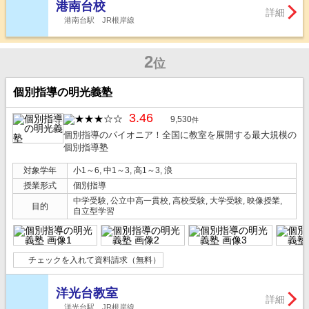
港南台校
詳細
港南台駅 JR根岸線
2
位
個別指導の明光義塾
3.46
9,530
件
個別指導のパイオニア！全国に教室を展開する最大規模の
個別指導塾
対象学年
小1～6, 中1～3, 高1～3, 浪
授業形式
個別指導
中学受験, 公立中高一貫校, 高校受験, 大学受験, 映像授業,
目的
自立型学習
チェックを入れて資料請求（無料）
洋光台教室
詳細
洋光台駅 JR根岸線