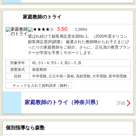
家庭教師のトライ
3.50
2,269
件
選ばれ続けて顧客満足度全国No.1。（2026年度オリコン
顧客満足度(R)調査） 厳選された教師陣からお子さまにぴ
ったりの家庭教師をご紹介。さらに、正社員の教育プラン
ナーが学習を手厚くサポートします。
対象学年
幼, 小1～6, 中1～3, 高1～3, 浪
授業形式
家庭教師
目的
中学受験, 公立中高一貫校, 高校受験, 大学受験, 医学部受験
チェックを入れて資料請求（無料）
家庭教師のトライ（神奈川県）
詳細
個別指導なら森塾