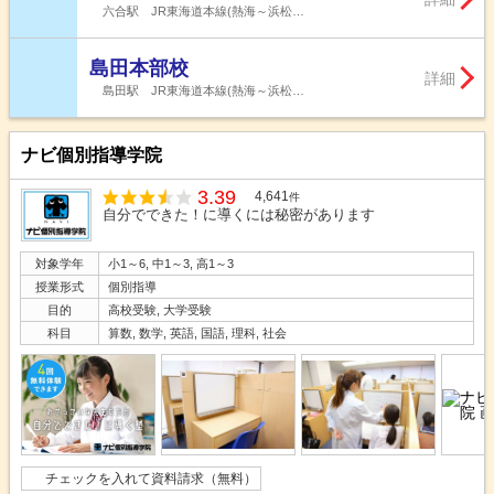
六合駅 JR東海道本線(熱海～浜松…
島田本部校
詳細
島田駅 JR東海道本線(熱海～浜松…
ナビ個別指導学院
3.39
4,641
件
自分でできた！に導くには秘密があります
対象学年
小1～6, 中1～3, 高1～3
授業形式
個別指導
目的
高校受験, 大学受験
科目
算数, 数学, 英語, 国語, 理科, 社会
チェックを入れて資料請求（無料）