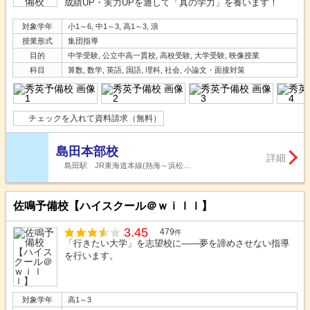
成績UP・実力UPを通して「真の学力」を養います！
対象学年
小1～6, 中1～3, 高1～3, 浪
授業形式
集団指導
目的
中学受験, 公立中高一貫校, 高校受験, 大学受験, 映像授業
科目
算数, 数学, 英語, 国語, 理科, 社会, 小論文・面接対策
チェックを入れて資料請求（無料）
島田本部校
詳細
島田駅 JR東海道本線(熱海～浜松…
佐鳴予備校【ハイスクール＠ｗｉｌｌ】
3.45
479
件
「行きたい大学」を志望校に――夢を諦めさせない指導
を行います。
対象学年
高1～3