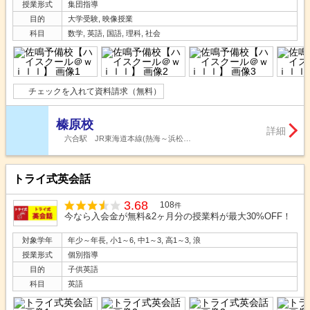
授業形式
集団指導
目的
大学受験, 映像授業
科目
数学, 英語, 国語, 理科, 社会
チェックを入れて資料請求（無料）
榛原校
詳細
六合駅 JR東海道本線(熱海～浜松…
トライ式英会話
3.68
108
件
今なら入会金が無料&2ヶ月分の授業料が最大30%OFF！
対象学年
年少～年長, 小1～6, 中1～3, 高1～3, 浪
授業形式
個別指導
目的
子供英語
科目
英語