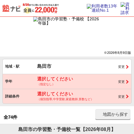
※2026年8月9日版
島田市
地域・駅
変更
選択してください
学年
変更
（指定なし）
選択してください
詳細条件
変更
（個別指導,中学受験,家庭教師,算数など）
地図から探す
全74件
島田市の学習塾・予備校一覧【2026年08月】