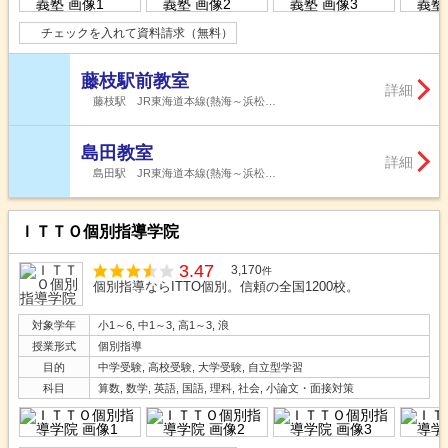
チェックを入れて資料請求（無料）
藤枝駅前教室
詳細
藤枝駅 JR東海道本線(熱海～浜松…
島田教室
詳細
島田駅 JR東海道本線(熱海～浜松…
ＩＴＴＯ個別指導学院
3.47
3,170
件
個別指導ならITTO個別。信頼の全国1200校。
対象学年
小1～6, 中1～3, 高1～3, 浪
授業形式
個別指導
目的
中学受験, 高校受験, 大学受験, 自立型学習
科目
算数, 数学, 英語, 国語, 理科, 社会, 小論文・面接対策