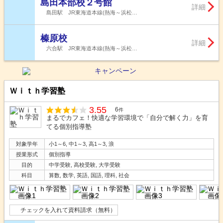
島田本部校２号館
詳細
島田駅 JR東海道本線(熱海～浜松…
榛原校
詳細
六合駅 JR東海道本線(熱海～浜松…
Ｗｉｔｈ学習塾
3.55
6
件
まるでカフェ！快適な学習環境で「自分で解く力」を育
てる個別指導塾
対象学年
小1～6, 中1～3, 高1～3, 浪
授業形式
個別指導
目的
中学受験, 高校受験, 大学受験
科目
算数, 数学, 英語, 国語, 理科, 社会
チェックを入れて資料請求（無料）