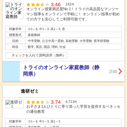
3.46
142
件
オンライン授業満足度No.1！トライの高品質なマンツー
マン指導をオンラインで手軽に！ オンライン指導が初め
ての方でも安心してご利用可能です。
対象学年
小1～6, 中1～3, 高1～3, 浪
授業形式
家庭教師
目的
中学受験, 公立中高一貫校, 高校受験, 大学受験, 医学部受験
科目
数学, 英語, 国語, 理科, 社会
チェックを入れて資料請求（無料）
トライのオンライン家庭教師（静
詳細
岡県）
進研ゼミ
3.74
4,713
件
お子さま1人ひとりに寄り添った学習を提供するベネッセ
の通信教育
対象学年
小1～6, 中1～3, 高1～3