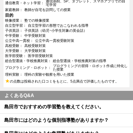
通信添削、SP、タブレット、スマホアプリでの自
通信教育・ネット学習
宅学習
家庭教師
教師が自宅を訪問しての授業
目的
映像授業
塾での映像授業
自立型学習
自立型学習の形態でおこなわれる指導
子供英語
子供英語（幼児~小学生対象の英会話）
中学受験
中学受験対策
公立中高一貫校
公立中高一貫校受験対策
高校受験
高校受験対策
大学受験
大学受験対策
医学部受験
医学部受験対策
総合型選抜・学校推薦対策
総合型選抜・学校推薦対策の指導
プログラミングの習得・ロボット作成に特化し
プログラミング・ロボット
た授業
理科実験
理科の実験や観察を用いた授業
★
の点数は投稿された口コミをもとに、5点満点で評価したものです。
よくあるQ&A
島田市でおすすめの学習塾を教えてください。
島田市にはどのような個別指導塾がありますか？