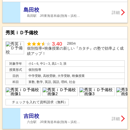
島田校
詳細
島田駅 JR東海道本線(熱海～浜松…
秀英ｉＤ予備校
3.40
280
件
個別指導×映像授業の新しい『カタチ』の塾で効率よく成
績アップ！
対象学年
小1～6, 中1～3, 高1～3, 浪
授業形式
個別指導
目的
中学受験, 高校受験, 大学受験, 映像授業
科目
算数, 数学, 英語, 国語, 理科, 社会
チェックを入れて資料請求（無料）
吉田校
詳細
六合駅 JR東海道本線(熱海～浜松…