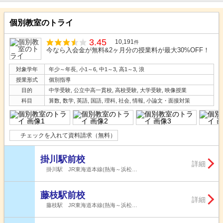
個別教室のトライ
3.45
10,191
件
今なら入会金が無料&2ヶ月分の授業料が最大30%OFF！
対象学年
年少～年長, 小1～6, 中1～3, 高1～3, 浪
授業形式
個別指導
目的
中学受験, 公立中高一貫校, 高校受験, 大学受験, 映像授業
科目
算数, 数学, 英語, 国語, 理科, 社会, 情報, 小論文・面接対策
チェックを入れて資料請求（無料）
掛川駅前校
詳細
掛川駅 JR東海道本線(熱海～浜松…
藤枝駅前校
詳細
藤枝駅 JR東海道本線(熱海～浜松…