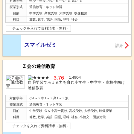
対象学年
年少～年長, 小1～6, 中1～3, 高1～3
授業形式
通信教育・ネット学習
目的
中学受験, 高校受験, 大学受験, 映像授業
科目
算数, 数学, 英語, 国語, 理科, 社会
チェックを入れて資料請求（無料）
スマイルゼミ
詳細
Ｚ会の通信教育
3.76
1,490
件
自宅学習で考える力を育む小学生・中学生・高校生向け
通信教育
対象学年
小1～6, 中1～3, 高1～3, 浪
授業形式
通信教育・ネット学習
目的
中学受験, 公立中高一貫校, 高校受験, 大学受験, 映像授業
科目
算数, 数学, 英語, 国語, 理科, 社会, 小論文・面接対策
チェックを入れて資料請求（無料）