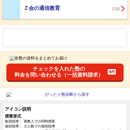
Ｚ会の通信教育
詳細
もっと見る
後の
--
～
--
件を表示／全
74
件
チェックを入れた塾の
料金を問い合わせる（一括資料請求）
アイコン説明
授業形式
集団指導
複数人での同時授業
個別指導
少人数での個別指導