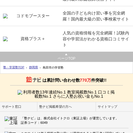
全国の子ども向け習い事を完全網
羅！国内最大級の習い事検索サイト
人気の資格情報を完全網羅！試験内
容や学習法がわかる資格口コミサイ
ト
ページTOP
塾・学習塾TOP
静岡県
島田市の学習塾
は累計問い合わせ数
770万
件突破!!
サポート窓口
塾ナビ掲載希望の方へ
サイトマップ
「塾ナビ」は、株式会社イトクロ（東証上場）が運営しています。
証券コード：6049