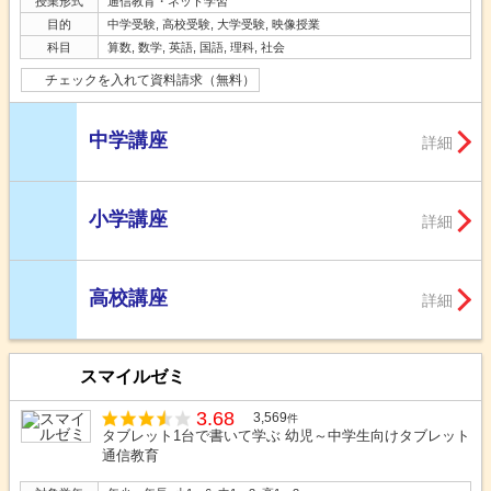
授業形式
通信教育・ネット学習
目的
中学受験, 高校受験, 大学受験, 映像授業
科目
算数, 数学, 英語, 国語, 理科, 社会
チェックを入れて資料請求（無料）
中学講座
詳細
小学講座
詳細
高校講座
詳細
スマイルゼミ
3.68
3,569
件
タブレット1台で書いて学ぶ 幼児～中学生向けタブレット
通信教育