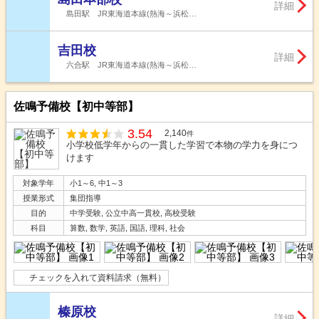
詳細
島田駅 JR東海道本線(熱海～浜松…
吉田校
詳細
六合駅 JR東海道本線(熱海～浜松…
佐鳴予備校【初中等部】
3.54
2,140
件
小学校低学年からの一貫した学習で本物の学力を身につ
けます
対象学年
小1～6, 中1～3
授業形式
集団指導
目的
中学受験, 公立中高一貫校, 高校受験
科目
算数, 数学, 英語, 国語, 理科, 社会
チェックを入れて資料請求（無料）
榛原校
詳細