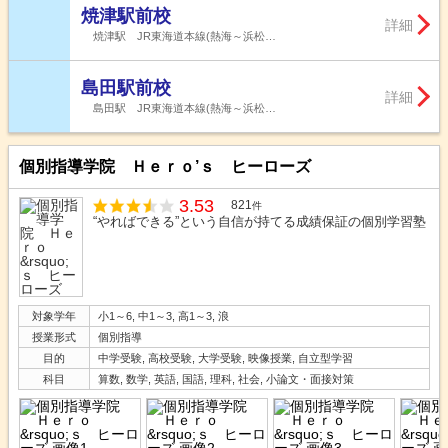
焼津駅前校
詳細
焼津駅 JR東海道本線(熱海～浜松…
島田駅前校
詳細
島田駅 JR東海道本線(熱海～浜松…
個別指導学院 Ｈｅｒｏ’ｓ ヒーローズ
3.53
821
件
“やればできる”という自信が持てる成績保証の個別学習塾
対象学年
小1～6, 中1～3, 高1～3, 浪
授業形式
個別指導
目的
中学受験, 高校受験, 大学受験, 映像授業, 自立型学習
科目
算数, 数学, 英語, 国語, 理科, 社会, 小論文・面接対策