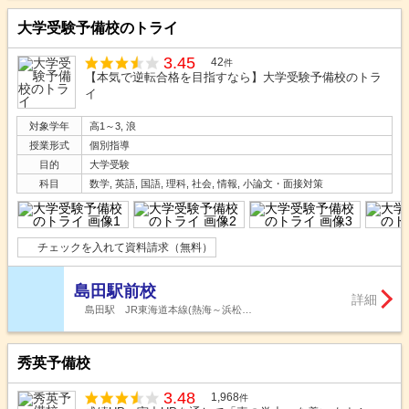
大学受験予備校のトライ
3.45
42
件
【本気で逆転合格を目指すなら】大学受験予備校のトラ
イ
対象学年
高1～3, 浪
授業形式
個別指導
目的
大学受験
科目
数学, 英語, 国語, 理科, 社会, 情報, 小論文・面接対策
チェックを入れて資料請求（無料）
島田駅前校
詳細
島田駅 JR東海道本線(熱海～浜松…
秀英予備校
3.48
1,968
件