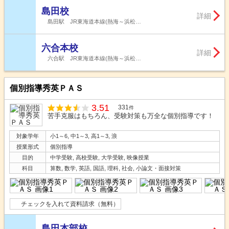
島田校
詳細
島田駅 JR東海道本線(熱海～浜松…
六合本校
詳細
六合駅 JR東海道本線(熱海～浜松…
個別指導秀英ＰＡＳ
3.51
331
件
苦手克服はもちろん、受験対策も万全な個別指導です！
対象学年
小1～6, 中1～3, 高1～3, 浪
授業形式
個別指導
目的
中学受験, 高校受験, 大学受験, 映像授業
科目
算数, 数学, 英語, 国語, 理科, 社会, 小論文・面接対策
チェックを入れて資料請求（無料）
島田本部校