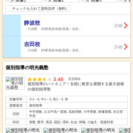
チェックを入れて資料請求（無料）
静波校
詳細
六合駅 JR東海道本線(熱海～浜松…
吉田校
詳細
六合駅 JR東海道本線(熱海～浜松…
個別指導の明光義塾
3.46
9,530
件
個別指導のパイオニア！全国に教室を展開する最大規模
の個別指導塾
対象学年
小1～6, 中1～3, 高1～3, 浪
授業形式
個別指導
中学受験, 公立中高一貫校, 高校受験, 大学受験, 映像授業, 自立型
目的
学習
科目
算数, 数学, 英語, 国語, 理科, 社会, 情報, 小論文・面接対策