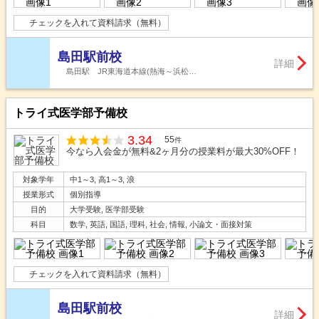
チェックを入れて資料請求（無料）
島田駅前校
詳細
島田駅 JR東海道本線(熱海～浜松…
トライ式医学部予備校
3.34
55
件
今なら入会金が無料&2ヶ月分の授業料が最大30%OFF！
対象学年
中1～3, 高1～3, 浪
授業形式
個別指導
目的
大学受験, 医学部受験
科目
数学, 英語, 国語, 理科, 社会, 情報, 小論文・面接対策
チェックを入れて資料請求（無料）
島田駅前校
詳細