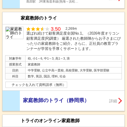
島田駅 JR東海道本線(熱海～浜松…
家庭教師のトライ
3.50
2,269
件
選ばれ続けて顧客満足度全国No.1。（2026年度オリコン
顧客満足度(R)調査） 厳選された教師陣からお子さまにぴ
ったりの家庭教師をご紹介。さらに、正社員の教育プラ
ンナーが学習を手厚くサポートします。
対象学年
幼, 小1～6, 中1～3, 高1～3, 浪
授業形式
家庭教師
目的
中学受験, 公立中高一貫校, 高校受験, 大学受験, 医学部受験
科目
数学, 英語, 国語, 理科, 社会
チェックを入れて資料請求（無料）
家庭教師のトライ（静岡県）
詳細
トライのオンライン家庭教師