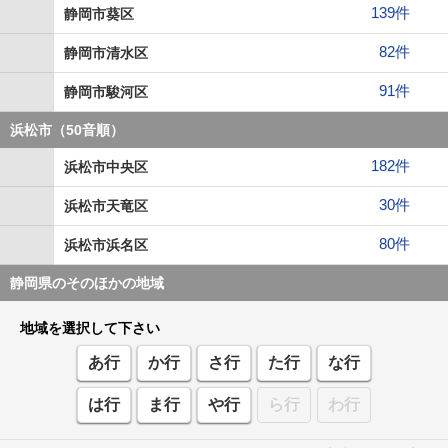
139件
静岡市葵区
82件
静岡市清水区
91件
静岡市駿河区
浜松市（50音順）
182件
浜松市中央区
30件
浜松市天竜区
80件
浜松市浜名区
静岡県のそのほかの地域
地域を選択して下さい
あ行
か行
さ行
た行
な行
は行
ま行
や行
ら行
わ行