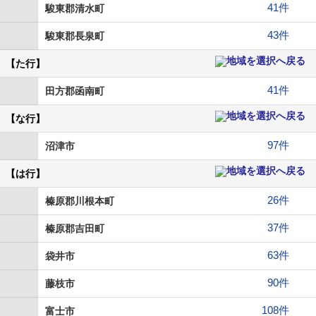
41件
駿東郡清水町
43件
駿東郡長泉町
【た行】
41件
田方郡函南町
【な行】
97件
沼津市
【は行】
26件
榛原郡川根本町
37件
榛原郡吉田町
63件
袋井市
90件
藤枝市
108件
富士市