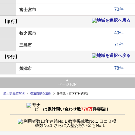
70件
富士宮市
【ま行】
40件
牧之原市
71件
三島市
【や行】
78件
焼津市
ページTOP
塾・学習塾TOP
都道府県を選択
静岡県（市区町村選択）
は累計問い合わせ数
770万
件突破!!