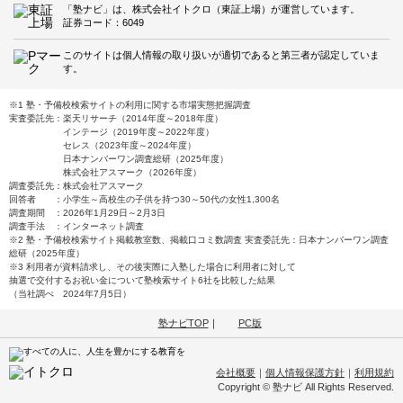
「塾ナビ」は、株式会社イトクロ（東証上場）が運営しています。
証券コード：6049
このサイトは個人情報の取り扱いが適切であると第三者が認定していま
す。
※1 塾・予備校検索サイトの利用に関する市場実態把握調査
実査委託先：楽天リサーチ（2014年度～2018年度）
インテージ（2019年度～2022年度）
セレス（2023年度～2024年度）
日本ナンバーワン調査総研（2025年度）
株式会社アスマーク（2026年度）
調査委託先：株式会社アスマーク
回答者 ：小学生～高校生の子供を持つ30～50代の女性1,300名
調査期間 ：2026年1月29日～2月3日
調査手法 ：インターネット調査
※2 塾・予備校検索サイト掲載教室数、掲載口コミ数調査 実査委託先：日本ナンバーワン調査
総研（2025年度）
※3 利用者が資料請求し、その後実際に入塾した場合に利用者に対して
抽選で交付するお祝い金について塾検索サイト6社を比較した結果
（当社調べ 2024年7月5日）
塾ナビTOP
｜
PC版
会社概要
｜
個人情報保護方針
｜
利用規約
Copyright © 塾ナビ All Rights Reserved.