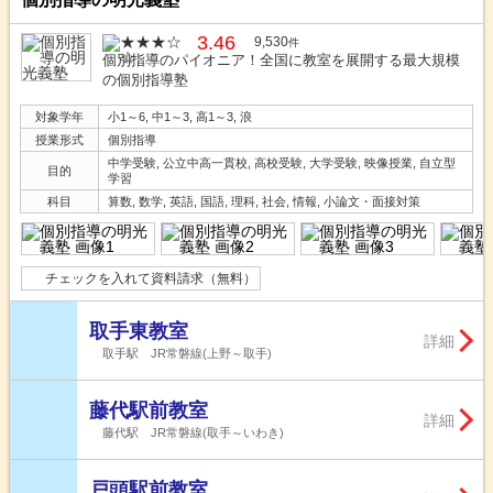
3.46
9,530
件
個別指導のパイオニア！全国に教室を展開する最大規模
の個別指導塾
対象学年
小1～6, 中1～3, 高1～3, 浪
授業形式
個別指導
中学受験, 公立中高一貫校, 高校受験, 大学受験, 映像授業, 自立型
目的
学習
科目
算数, 数学, 英語, 国語, 理科, 社会, 情報, 小論文・面接対策
チェックを入れて資料請求（無料）
取手東教室
詳細
取手駅 JR常磐線(上野～取手)
藤代駅前教室
詳細
藤代駅 JR常磐線(取手～いわき)
戸頭駅前教室