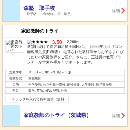
森塾 取手校
詳細
取手駅 JR常磐線(上野～取手)
家庭教師のトライ
3.50
2,269
件
選ばれ続けて顧客満足度全国No.1。（2026年度オリコン
顧客満足度(R)調査） 厳選された教師陣からお子さまにぴ
ったりの家庭教師をご紹介。さらに、正社員の教育プラ
ンナーが学習を手厚くサポートします。
対象学年
幼, 小1～6, 中1～3, 高1～3, 浪
授業形式
家庭教師
目的
中学受験, 公立中高一貫校, 高校受験, 大学受験, 医学部受験
科目
数学, 英語, 国語, 理科, 社会
チェックを入れて資料請求（無料）
家庭教師のトライ（茨城県）
詳細