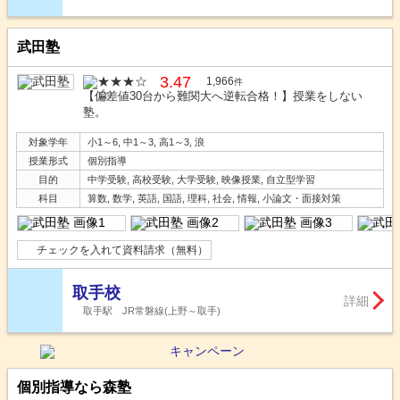
武田塾
3.47
1,966
件
【偏差値30台から難関大へ逆転合格！】授業をしない
塾。
対象学年
小1～6, 中1～3, 高1～3, 浪
授業形式
個別指導
目的
中学受験, 高校受験, 大学受験, 映像授業, 自立型学習
科目
算数, 数学, 英語, 国語, 理科, 社会, 情報, 小論文・面接対策
チェックを入れて資料請求（無料）
取手校
詳細
取手駅 JR常磐線(上野～取手)
個別指導なら森塾