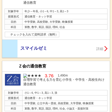
通信教育
対象学年
年少～年長, 小1～6, 中1～3, 高1～3
授業形式
通信教育・ネット学習
目的
中学受験, 高校受験, 大学受験, 映像授業
科目
算数, 数学, 英語, 国語, 理科, 社会
チェックを入れて資料請求（無料）
スマイルゼミ
詳細
Ｚ会の通信教育
3.76
1,490
件
自宅学習で考える力を育む小学生・中学生・高校生向け
通信教育
対象学年
小1～6, 中1～3, 高1～3, 浪
授業形式
通信教育・ネット学習
目的
中学受験, 公立中高一貫校, 高校受験, 大学受験, 映像授業
科目
算数, 数学, 英語, 国語, 理科, 社会, 小論文・面接対策