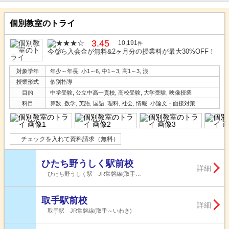
個別教室のトライ
3.45
10,191
件
今なら入会金が無料&2ヶ月分の授業料が最大30%OFF！
対象学年
年少～年長, 小1～6, 中1～3, 高1～3, 浪
授業形式
個別指導
目的
中学受験, 公立中高一貫校, 高校受験, 大学受験, 映像授業
科目
算数, 数学, 英語, 国語, 理科, 社会, 情報, 小論文・面接対策
チェックを入れて資料請求（無料）
ひたち野うしく駅前校
詳細
ひたち野うしく駅 JR常磐線(取手…
取手駅前校
詳細
取手駅 JR常磐線(取手～いわき)