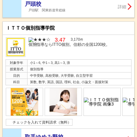
戸頭校
詳細
戸頭駅 関東鉄道常総線
ＩＴＴＯ個別指導学院
3.47
3,170
件
個別指導ならITTO個別。信頼の全国1200校。
対象学年
小1～6, 中1～3, 高1～3, 浪
授業形式
個別指導
目的
中学受験, 高校受験, 大学受験, 自立型学習
科目
算数, 数学, 英語, 国語, 理科, 社会, 小論文・面接対策
チェックを入れて資料請求（無料）
取手ゆめみ野校