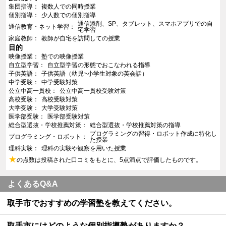
集団指導
複数人での同時授業
個別指導
少人数での個別指導
通信添削、SP、タブレット、スマホアプリでの自
通信教育・ネット学習
宅学習
家庭教師
教師が自宅を訪問しての授業
目的
映像授業
塾での映像授業
自立型学習
自立型学習の形態でおこなわれる指導
子供英語
子供英語（幼児~小学生対象の英会話）
中学受験
中学受験対策
公立中高一貫校
公立中高一貫校受験対策
高校受験
高校受験対策
大学受験
大学受験対策
医学部受験
医学部受験対策
総合型選抜・学校推薦対策
総合型選抜・学校推薦対策の指導
プログラミングの習得・ロボット作成に特化し
プログラミング・ロボット
た授業
理科実験
理科の実験や観察を用いた授業
★
の点数は投稿された口コミをもとに、5点満点で評価したものです。
よくあるQ&A
取手市でおすすめの学習塾を教えてください。
取手市にはどのような個別指導塾がありますか？