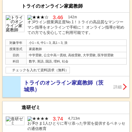
トライのオンライン家庭教師
3.46
142
件
オンライン授業満足度No.1！トライの高品質なマンツー
マン指導をオンラインで手軽に！ オンライン指導が初め
ての方でも安心してご利用可能です。
対象学年
小1～6, 中1～3, 高1～3, 浪
授業形式
家庭教師
目的
中学受験, 公立中高一貫校, 高校受験, 大学受験, 医学部受験
科目
数学, 英語, 国語, 理科, 社会
チェックを入れて資料請求（無料）
トライのオンライン家庭教師（茨
詳細
城県）
進研ゼミ
3.74
4,713
件
お子さま1人ひとりに寄り添った学習を提供するベネッセ
の通信教育