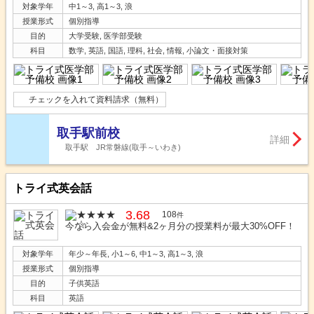
対象学年
中1～3, 高1～3, 浪
授業形式
個別指導
目的
大学受験, 医学部受験
科目
数学, 英語, 国語, 理科, 社会, 情報, 小論文・面接対策
チェックを入れて資料請求（無料）
取手駅前校
詳細
取手駅 JR常磐線(取手～いわき)
トライ式英会話
3.68
108
件
今なら入会金が無料&2ヶ月分の授業料が最大30%OFF！
対象学年
年少～年長, 小1～6, 中1～3, 高1～3, 浪
授業形式
個別指導
目的
子供英語
科目
英語