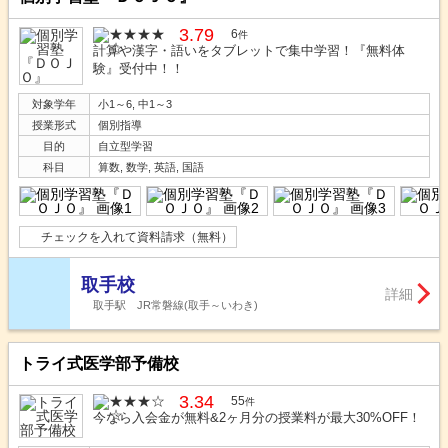
3.79
6
件
計算や漢字・語いをタブレットで集中学習！『無料体
験』受付中！！
対象学年
小1～6, 中1～3
授業形式
個別指導
目的
自立型学習
科目
算数, 数学, 英語, 国語
チェックを入れて資料請求（無料）
取手校
詳細
取手駅 JR常磐線(取手～いわき)
トライ式医学部予備校
3.34
55
件
今なら入会金が無料&2ヶ月分の授業料が最大30%OFF！