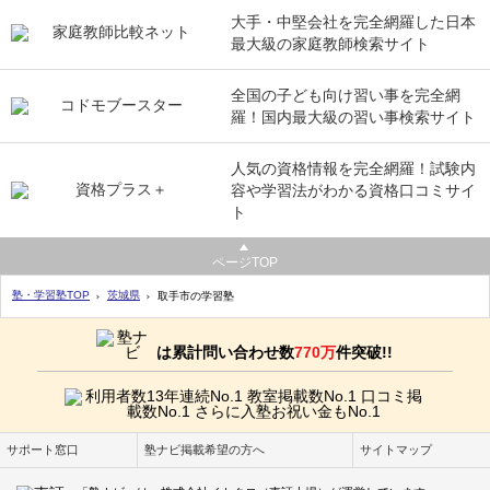
大手・中堅会社を完全網羅した日本
最大級の家庭教師検索サイト
全国の子ども向け習い事を完全網
羅！国内最大級の習い事検索サイト
人気の資格情報を完全網羅！試験内
容や学習法がわかる資格口コミサイ
ト
ページTOP
塾・学習塾TOP
茨城県
取手市の学習塾
は累計問い合わせ数
770万
件突破!!
サポート窓口
塾ナビ掲載希望の方へ
サイトマップ