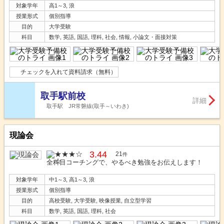
対象学年
高1～3, 浪
授業形式
個別指導
目的
大学受験
科目
数学, 英語, 国語, 理科, 社会, 情報, 小論文・面接対策
チェックを入れて資料請求（無料）
取手駅前校
詳細
取手駅 JR常磐線(取手～いわき)
現論会
3.44
21
件
全科目コーチングで、やるべき勉強をお伝えします！
対象学年
中1～3, 高1～3, 浪
授業形式
個別指導
目的
高校受験, 大学受験, 映像授業, 自立型学習
科目
数学, 英語, 国語, 理科, 社会