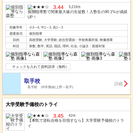
3.44
3,216
件
個別指導塾で関東最大級の生徒数！入塾生の90.1%が成績
UP！
対象学年
小3～6, 中1～3, 高1～3
授業形式
個別指導
目的
高校受験, 大学受験, 総合型選抜・学校推薦対策, 映像授業
科目
算数, 数学, 英語, 国語, 理科, 社会, 小論文・面接対策
チェックを入れて資料請求（無料）
取手校
詳細
取手駅 JR常磐線(上野～取手)
大学受験予備校のトライ
3.45
42
件
【本気で逆転合格を目指すなら】大学受験予備校のトラ
イ