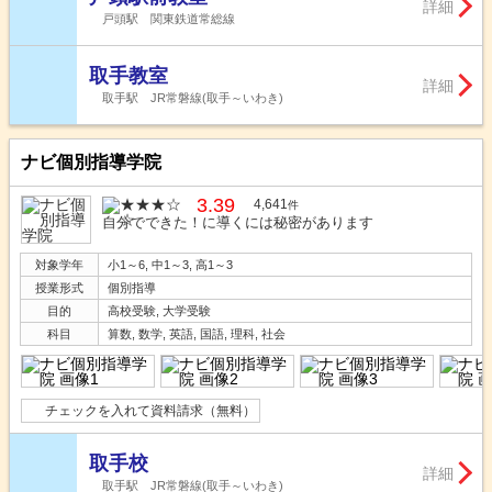
詳細
戸頭駅 関東鉄道常総線
取手教室
詳細
取手駅 JR常磐線(取手～いわき)
ナビ個別指導学院
3.39
4,641
件
自分でできた！に導くには秘密があります
対象学年
小1～6, 中1～3, 高1～3
授業形式
個別指導
目的
高校受験, 大学受験
科目
算数, 数学, 英語, 国語, 理科, 社会
チェックを入れて資料請求（無料）
取手校
詳細
取手駅 JR常磐線(取手～いわき)