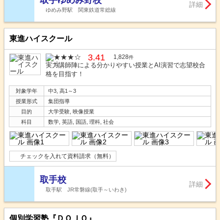
詳細
ゆめみ野駅 関東鉄道常総線
東進ハイスクール
3.41
1,828
件
実力講師陣による分かりやすい授業とAI演習で志望校合
格を目指す！
対象学年
中3, 高1～3
授業形式
集団指導
目的
大学受験, 映像授業
科目
数学, 英語, 国語, 理科, 社会
チェックを入れて資料請求（無料）
取手校
詳細
取手駅 JR常磐線(取手～いわき)
個別学習塾『ＤＯＪＯ』