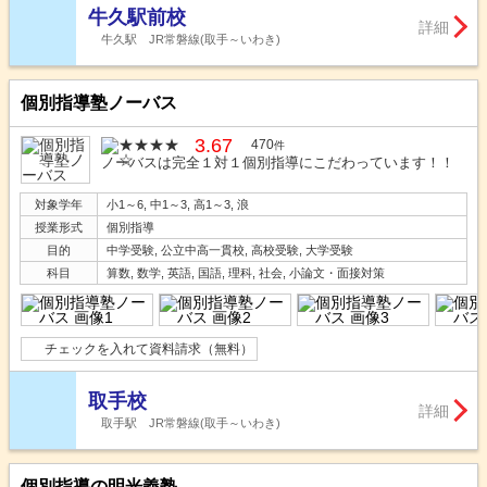
牛久駅前校
詳細
牛久駅 JR常磐線(取手～いわき)
個別指導塾ノーバス
3.67
470
件
ノーバスは完全１対１個別指導にこだわっています！！
対象学年
小1～6, 中1～3, 高1～3, 浪
授業形式
個別指導
目的
中学受験, 公立中高一貫校, 高校受験, 大学受験
科目
算数, 数学, 英語, 国語, 理科, 社会, 小論文・面接対策
チェックを入れて資料請求（無料）
取手校
詳細
取手駅 JR常磐線(取手～いわき)
個別指導の明光義塾