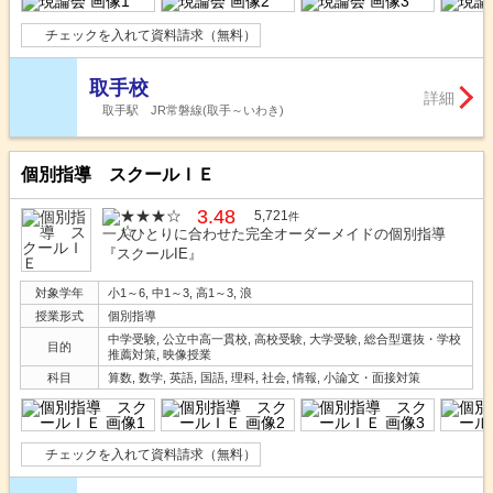
チェックを入れて資料請求（無料）
取手校
詳細
取手駅 JR常磐線(取手～いわき)
個別指導 スクールＩＥ
3.48
5,721
件
一人ひとりに合わせた完全オーダーメイドの個別指導
『スクールIE』
対象学年
小1～6, 中1～3, 高1～3, 浪
授業形式
個別指導
中学受験, 公立中高一貫校, 高校受験, 大学受験, 総合型選抜・学校
目的
推薦対策, 映像授業
科目
算数, 数学, 英語, 国語, 理科, 社会, 情報, 小論文・面接対策
チェックを入れて資料請求（無料）