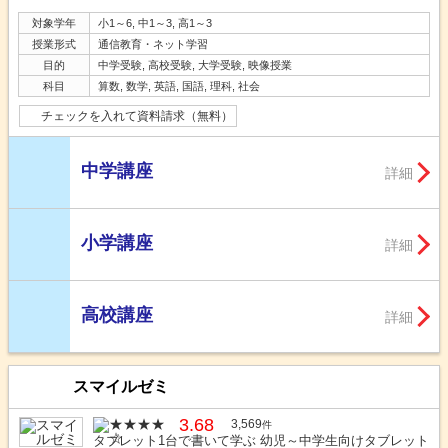
対象学年
小1～6, 中1～3, 高1～3
授業形式
通信教育・ネット学習
目的
中学受験, 高校受験, 大学受験, 映像授業
科目
算数, 数学, 英語, 国語, 理科, 社会
チェックを入れて資料請求（無料）
中学講座
詳細
小学講座
詳細
高校講座
詳細
スマイルゼミ
3.68
3,569
件
タブレット1台で書いて学ぶ 幼児～中学生向けタブレット