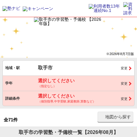
※2026年8月7日版
取手市
地域・駅
変更
選択してください
学年
変更
（指定なし）
選択してください
詳細条件
変更
（個別指導,中学受験,家庭教師,算数など）
地図から探す
全71件
取手市の学習塾・予備校一覧【2026年08月】