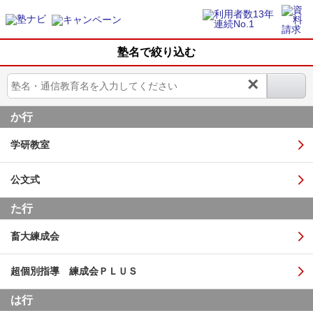
塾名で絞り込む
×
か行
学研教室
公文式
た行
畜大練成会
超個別指導 練成会ＰＬＵＳ
は行