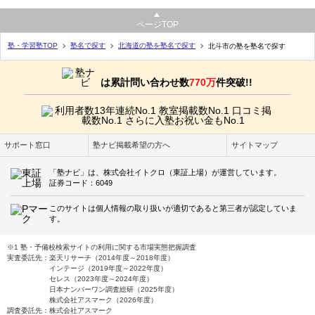
ページTOP
塾・学習塾TOP
塾名で探す
北海道の塾を塾名で探す
北斗市の塾を塾名で探す
は累計問い合わせ数
770万
件突破!!
サポート窓口
塾ナビ掲載希望の方へ
サイトマップ
「塾ナビ」は、株式会社イトクロ（東証上場）が運営しています。
証券コード：6049
このサイトは個人情報の取り扱いが適切であると第三者が認定していま
す。
※1 塾・予備校検索サイトの利用に関する市場実態把握調査
実査委託先：楽天リサーチ（2014年度～2018年度）
インテージ（2019年度～2022年度）
セレス（2023年度～2024年度）
日本ナンバーワン調査総研（2025年度）
株式会社アスマーク（2026年度）
調査委託先：株式会社アスマーク