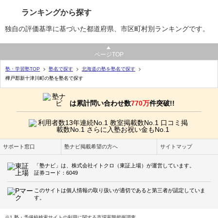
ランキングから探す
独自の評価基準に基づいた都道府県、市区町村別ランキングです。
ページTOP
塾・学習塾TOP
塾名で探す
北海道の塾を塾名で探す
樺戸郡新十津川町の塾を塾名で探す
は累計問い合わせ数
770万
件突破!!
サポート窓口
塾ナビ掲載希望の方へ
サイトマップ
「塾ナビ」は、株式会社イトクロ（東証上場）が運営しています。
証券コード：6049
このサイトは個人情報の取り扱いが適切であると第三者が認定していま
す。
※1 塾・予備校検索サイトの利用に関する市場実態把握調査