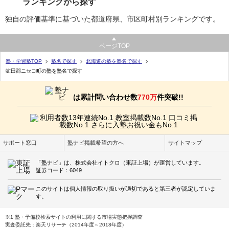
ランキングから探す
独自の評価基準に基づいた都道府県、市区町村別ランキングです。
ページTOP
塾・学習塾TOP
塾名で探す
北海道の塾を塾名で探す
虻田郡ニセコ町の塾を塾名で探す
は累計問い合わせ数
770万
件突破!!
サポート窓口
塾ナビ掲載希望の方へ
サイトマップ
「塾ナビ」は、株式会社イトクロ（東証上場）が運営しています。
証券コード：6049
このサイトは個人情報の取り扱いが適切であると第三者が認定していま
す。
※1 塾・予備校検索サイトの利用に関する市場実態把握調査
実査委託先：楽天リサーチ（2014年度～2018年度）