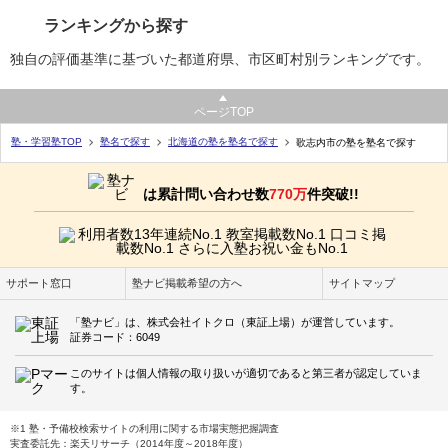
ランキングから探す
独自の評価基準に基づいた都道府県、市区町村別ランキングです。
ページTOP
塾・学習塾TOP
塾名で探す
北海道の塾を塾名で探す
歌志内市の塾を塾名で探す
は累計問い合わせ数
770万
件突破!!
サポート窓口
塾ナビ掲載希望の方へ
サイトマップ
「塾ナビ」は、株式会社イトクロ（東証上場）が運営しています。
証券コード：6049
このサイトは個人情報の取り扱いが適切であると第三者が認定していま
す。
※1 塾・予備校検索サイトの利用に関する市場実態把握調査
実査委託先：楽天リサーチ（2014年度～2018年度）