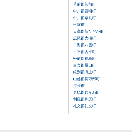
苫前郡苫前町
中川郡豊頃町
中川郡幕別町
根室市
日高郡新ひだか町
広尾郡大樹町
二海郡八雲町
古平郡古平町
松前郡福島町
目梨郡羅臼町
紋別郡滝上町
山越郡長万部町
夕張市
勇払郡むかわ町
利尻郡利尻町
礼文郡礼文町