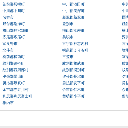
苫前郡羽幌町
中川郡池田町
中
中川郡中川町
中川郡美深町
中
名寄市
新冠郡新冠町
爾
野付郡別海町
登別市
函
檜山郡厚沢部町
檜山郡江差町
檜
広尾郡広尾町
美唄市
深
富良野市
古宇郡神恵内村
古
北斗市
幌泉郡えりも町
増
松前郡松前町
三笠市
室
紋別郡遠軽町
紋別郡雄武町
紋
紋別郡西興部村
紋別郡湧別町
紋
夕張郡栗山町
夕張郡長沼町
夕
勇払郡厚真町
勇払郡安平町
勇
余市郡赤井川村
余市郡仁木町
余
利尻郡利尻富士町
留萌郡小平町
留
稚内市