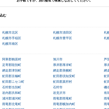
お手数ですが、別の塾名で検索しなおしてください。
込む
札幌市北区
札幌市清田区
札
札幌市手稲区
札幌市豊平区
札
札幌市南区
阿寒郡鶴居村
旭川市
芦
足寄郡陸別町
厚岸郡厚岸町
厚
網走郡津別町
網走郡美幌町
網
虻田郡京極町
虻田郡倶知安町
虻
虻田郡ニセコ町
虻田郡真狩村
虻
石狩郡当別町
石狩市
磯
岩内郡共和町
岩見沢市
有
浦河郡浦河町
雨竜郡雨竜町
雨
雨竜郡北竜町
雨竜郡幌加内町
雨