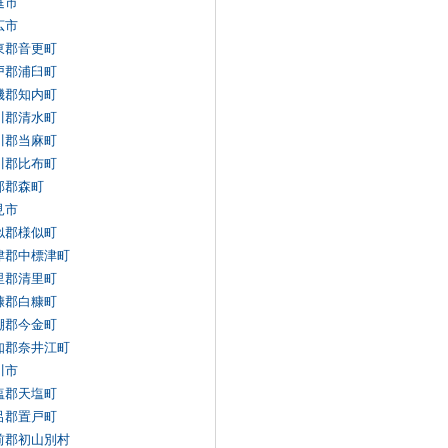
庭市
広市
東郡音更町
戸郡浦臼町
磯郡知内町
川郡清水町
川郡当麻町
川郡比布町
部郡森町
見市
似郡様似町
津郡中標津町
里郡清里町
糠郡白糠町
棚郡今金町
知郡奈井江町
川市
塩郡天塩町
呂郡置戸町
前郡初山別村