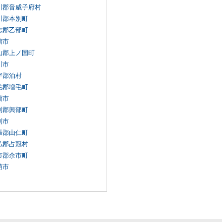
川郡音威子府村
川郡本別町
志郡乙部町
館市
山郡上ノ国町
川市
宇郡泊村
毛郡増毛町
蘭市
別郡興部町
別市
張郡由仁町
払郡占冠村
市郡余市町
萌市