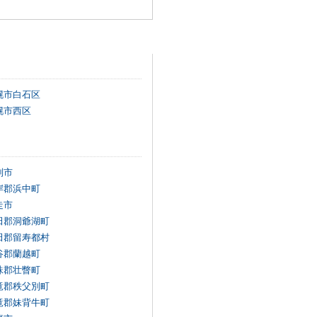
幌市白石区
幌市西区
別市
岸郡浜中町
走市
田郡洞爺湖町
田郡留寿都村
谷郡蘭越町
珠郡壮瞥町
竜郡秩父別町
竜郡妹背牛町