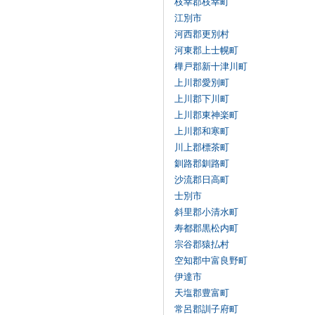
枝幸郡枝幸町
江別市
河西郡更別村
河東郡上士幌町
樺戸郡新十津川町
上川郡愛別町
上川郡下川町
上川郡東神楽町
上川郡和寒町
川上郡標茶町
釧路郡釧路町
沙流郡日高町
士別市
斜里郡小清水町
寿都郡黒松内町
宗谷郡猿払村
空知郡中富良野町
伊達市
天塩郡豊富町
常呂郡訓子府町