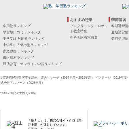
おすすめ特集
季節講習
集団塾ランキング
プログラミング・ロボッ
春期講習情
ト教室特集
学習塾口コミランキング
夏期講習情
理科実験教室特集
中学受験 対応塾ランキング
冬期講習情
中学生に人気の塾ランキング
家庭教師ランキング
市区町村ランキング
通信教育・オンライン学習ランキング
態把握調査 実査委託先：楽天リサーチ（2014年度～2018年度） インテージ（2019年度～20
式会社アスマーク（2026年度）
～50代の女性1,300名
「塾ナビ」は、株式会社イトクロ（東
証上場）が運営しています。