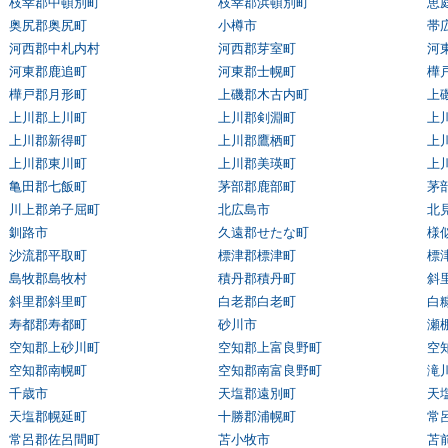
枝幸郡中頓別町
枝幸郡浜頓別町
恵
奥尻郡奥尻町
小樽市
帯
河西郡中札内村
河西郡芽室町
河
河東郡鹿追町
河東郡士幌町
樺
樺戸郡月形町
上磯郡木古内町
上
上川郡上川町
上川郡剣淵町
上
上川郡新得町
上川郡鷹栖町
上
上川郡東川町
上川郡美瑛町
上
亀田郡七飯町
茅部郡鹿部町
茅
川上郡弟子屈町
北広島市
北
釧路市
久遠郡せたな町
様
沙流郡平取町
標津郡標津町
標
島牧郡島牧村
積丹郡積丹町
斜
斜里郡斜里町
白老郡白老町
白
寿都郡寿都町
砂川市
瀬
空知郡上砂川町
空知郡上富良野町
空
空知郡南幌町
空知郡南富良野町
滝
千歳市
天塩郡遠別町
天
天塩郡幌延町
十勝郡浦幌町
常
常呂郡佐呂間町
苫小牧市
苫