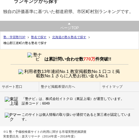
ランキングから探す
独自の評価基準に基づいた都道府県、市区町村別ランキングです。
ページTOP
塾・学習塾TOP
塾名で探す
北海道の塾を塾名で探す
檜山郡江差町の塾を塾名で探す
は累計問い合わせ数
770万
件突破!!
サポート窓口
塾ナビ掲載希望の方へ
サイトマップ
「塾ナビ」は、株式会社イトクロ（東証上場）が運営しています。
証券コード：6049
このサイトは個人情報の取り扱いが適切であると第三者が認定していま
す。
※1 塾・予備校検索サイトの利用に関する市場実態把握調査
実査委託先：楽天リサーチ（2014年度～2018年度）