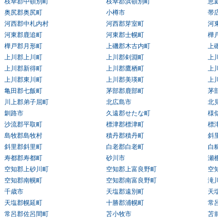
枝幸郡中頓別町
枝幸郡浜頓別町
恵
奥尻郡奥尻町
小樽市
帯
河西郡中札内村
河西郡芽室町
河
河東郡鹿追町
河東郡士幌町
樺
樺戸郡月形町
上磯郡木古内町
上
上川郡上川町
上川郡剣淵町
上
上川郡新得町
上川郡鷹栖町
上
上川郡東川町
上川郡美瑛町
上
亀田郡七飯町
茅部郡鹿部町
茅
川上郡弟子屈町
北広島市
北
釧路市
久遠郡せたな町
様
沙流郡平取町
標津郡標津町
標
島牧郡島牧村
積丹郡積丹町
斜
斜里郡斜里町
白老郡白老町
白
寿都郡寿都町
砂川市
瀬
空知郡上砂川町
空知郡上富良野町
空
空知郡南幌町
空知郡南富良野町
滝
千歳市
天塩郡遠別町
天
天塩郡幌延町
十勝郡浦幌町
常
常呂郡佐呂間町
苫小牧市
苫