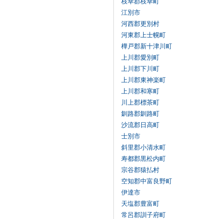
枝幸郡枝幸町
江別市
河西郡更別村
河東郡上士幌町
樺戸郡新十津川町
上川郡愛別町
上川郡下川町
上川郡東神楽町
上川郡和寒町
川上郡標茶町
釧路郡釧路町
沙流郡日高町
士別市
斜里郡小清水町
寿都郡黒松内町
宗谷郡猿払村
空知郡中富良野町
伊達市
天塩郡豊富町
常呂郡訓子府町