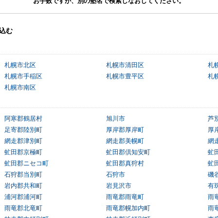
お手数ですが、別の塾名で検索しなおしてください。
込む
札幌市北区
札幌市清田区
札
札幌市手稲区
札幌市豊平区
札
札幌市南区
阿寒郡鶴居村
旭川市
芦
足寄郡陸別町
厚岸郡厚岸町
厚
網走郡津別町
網走郡美幌町
網
虻田郡京極町
虻田郡倶知安町
虻
虻田郡ニセコ町
虻田郡真狩村
虻
石狩郡当別町
石狩市
磯
岩内郡共和町
岩見沢市
有
浦河郡浦河町
雨竜郡雨竜町
雨
雨竜郡北竜町
雨竜郡幌加内町
雨