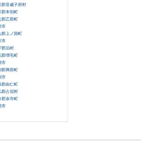
川郡音威子府村
川郡本別町
志郡乙部町
館市
山郡上ノ国町
川市
宇郡泊村
毛郡増毛町
蘭市
別郡興部町
別市
張郡由仁町
払郡占冠村
市郡余市町
萌市