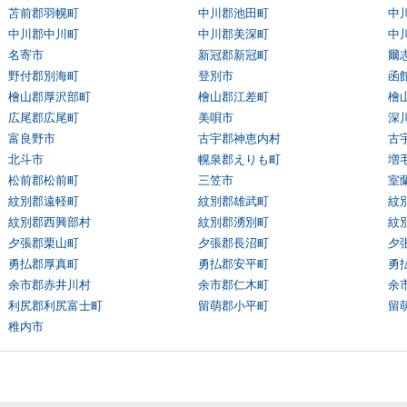
苫前郡羽幌町
中川郡池田町
中
中川郡中川町
中川郡美深町
中
名寄市
新冠郡新冠町
爾
野付郡別海町
登別市
函
檜山郡厚沢部町
檜山郡江差町
檜
広尾郡広尾町
美唄市
深
富良野市
古宇郡神恵内村
古
北斗市
幌泉郡えりも町
増
松前郡松前町
三笠市
室
紋別郡遠軽町
紋別郡雄武町
紋
紋別郡西興部村
紋別郡湧別町
紋
夕張郡栗山町
夕張郡長沼町
夕
勇払郡厚真町
勇払郡安平町
勇
余市郡赤井川村
余市郡仁木町
余
利尻郡利尻富士町
留萌郡小平町
留
稚内市