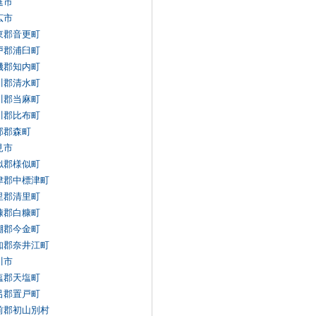
庭市
広市
東郡音更町
戸郡浦臼町
磯郡知内町
川郡清水町
川郡当麻町
川郡比布町
部郡森町
見市
似郡様似町
津郡中標津町
里郡清里町
糠郡白糠町
棚郡今金町
知郡奈井江町
川市
塩郡天塩町
呂郡置戸町
前郡初山別村