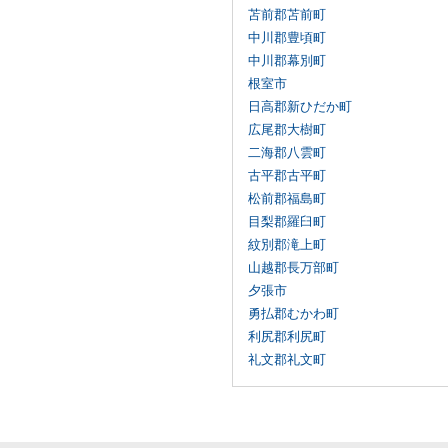
苫前郡苫前町
中川郡豊頃町
中川郡幕別町
根室市
日高郡新ひだか町
広尾郡大樹町
二海郡八雲町
古平郡古平町
松前郡福島町
目梨郡羅臼町
紋別郡滝上町
山越郡長万部町
夕張市
勇払郡むかわ町
利尻郡利尻町
礼文郡礼文町