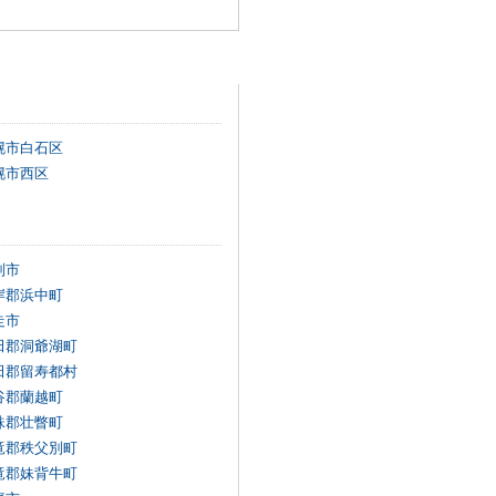
幌市白石区
幌市西区
別市
岸郡浜中町
走市
田郡洞爺湖町
田郡留寿都村
谷郡蘭越町
珠郡壮瞥町
竜郡秩父別町
竜郡妹背牛町