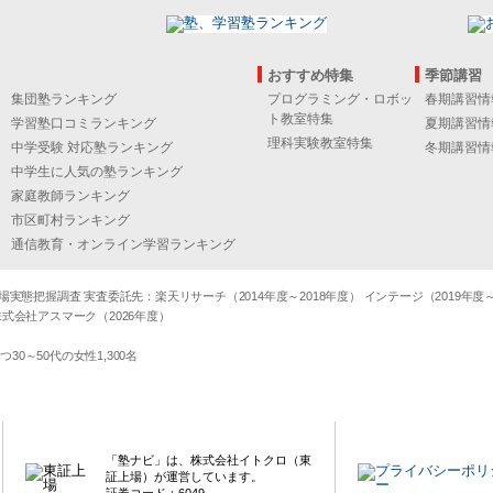
おすすめ特集
季節講習
集団塾ランキング
プログラミング・ロボッ
春期講習情
ト教室特集
学習塾口コミランキング
夏期講習情
理科実験教室特集
中学受験 対応塾ランキング
冬期講習情
中学生に人気の塾ランキング
家庭教師ランキング
市区町村ランキング
通信教育・オンライン学習ランキング
態把握調査 実査委託先：楽天リサーチ（2014年度～2018年度） インテージ（2019年度～20
式会社アスマーク（2026年度）
～50代の女性1,300名
「塾ナビ」は、株式会社イトクロ（東
証上場）が運営しています。