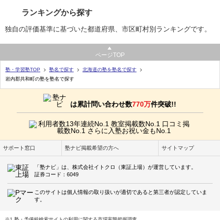
ランキングから探す
独自の評価基準に基づいた都道府県、市区町村別ランキングです。
ページTOP
塾・学習塾TOP
塾名で探す
北海道の塾を塾名で探す
岩内郡共和町の塾を塾名で探す
は累計問い合わせ数
770万
件突破!!
サポート窓口
塾ナビ掲載希望の方へ
サイトマップ
「塾ナビ」は、株式会社イトクロ（東証上場）が運営しています。
証券コード：6049
このサイトは個人情報の取り扱いが適切であると第三者が認定していま
す。
※1 塾・予備校検索サイトの利用に関する市場実態把握調査