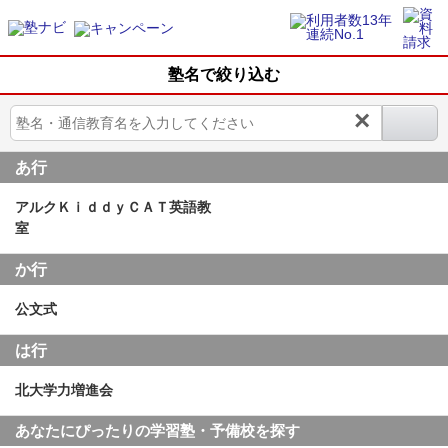
塾名で絞り込む
×
あ行
アルクＫｉｄｄｙＣＡＴ英語教
室
か行
公文式
は行
北大学力増進会
あなたにぴったりの学習塾・予備校を探す