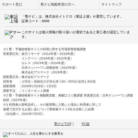
サポート窓口
塾ナビ掲載希望の方へ
サイトマップ
「塾ナビ」は、株式会社イトクロ（東証上場）が運営しています。
証券コード：6049
このサイトは個人情報の取り扱いが適切であると第三者が認定していま
す。
※1 塾・予備校検索サイトの利用に関する市場実態把握調査
実査委託先：楽天リサーチ（2014年度～2018年度）
インテージ（2019年度～2022年度）
セレス（2023年度～2024年度）
日本ナンバーワン調査総研（2025年度）
株式会社アスマーク（2026年度）
調査委託先：株式会社アスマーク
回答者 ：小学生～高校生の子供を持つ30～50代の女性1,300名
調査期間 ：2026年1月29日～2月3日
調査手法 ：インターネット調査
※2 塾・予備校検索サイト掲載教室数、掲載口コミ数調査 実査委託先：日本ナンバーワン調査
総研（2025年度）
※3 利用者が資料請求し、その後実際に入塾した場合に利用者に対して
抽選で交付するお祝い金について塾検索サイト6社を比較した結果
（当社調べ 2024年7月5日）
塾ナビTOP
｜
PC版