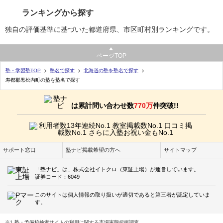
ランキングから探す
独自の評価基準に基づいた都道府県、市区町村別ランキングです。
ページTOP
塾・学習塾TOP
塾名で探す
北海道の塾を塾名で探す
寿都郡黒松内町の塾を塾名で探す
は累計問い合わせ数
770万
件突破!!
サポート窓口
塾ナビ掲載希望の方へ
サイトマップ
「塾ナビ」は、株式会社イトクロ（東証上場）が運営しています。
証券コード：6049
このサイトは個人情報の取り扱いが適切であると第三者が認定していま
す。
※1 塾・予備校検索サイトの利用に関する市場実態把握調査