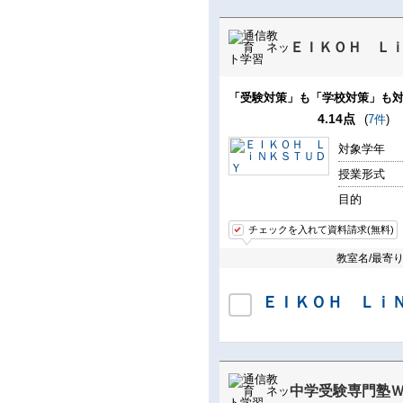
ＥＩＫＯＨ Ｌ
「受験対策」も「学校対策」も対
4.14点
(
7件
)
対象学年
授業形式
目的
チェックを入れて資料請求(無料)
教室名/最寄
ＥＩＫＯＨ Ｌｉ
中学受験専門塾