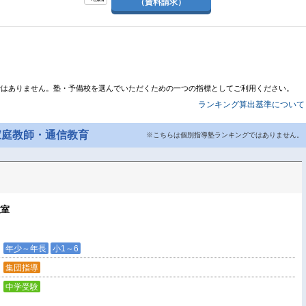
（資料請求）
ではありません。塾・予備校を選んでいただくための一つの指標としてご利用ください。
ランキング算出基準について
家庭教師・通信教育
※こちらは個別指導塾ランキングではありません。
教室
年少～年長
小1～6
集団指導
中学受験