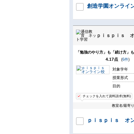
創造学園オンライ
ｐｉｓｐｉｓ 
「勉強のやり方」も「続け方」
4.17点
(
6件
)
対象学年
授業形式
目的
チェックを入れて資料請求(無料)
教室名/最寄
ｐｉｓｐｉｓ オ