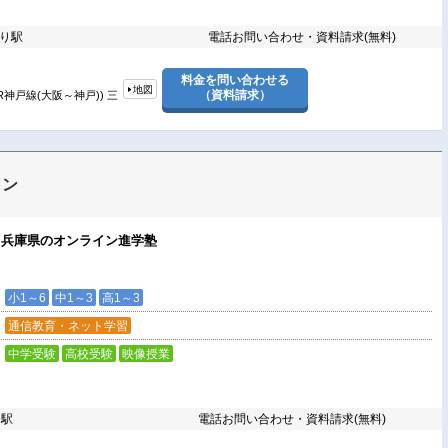
寄り駅
電話お問い合わせ・資料請求(無料)
料金を問い合わせる
地図
（資料請求）
R神戸線(大阪～神戸)) 三
イン
！兵庫県のオンライン進学塾
小1～6
中1～3
高1～3
通信教育・ネット学習
中学受験
高校受験
映像授業
り駅
電話お問い合わせ・資料請求(無料)