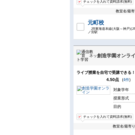
チェックを入れて資料請求(無料)
教室名/最
元町校
JR東海道本線(大阪～神戸)(J
ノ宮駅
創造学園オンラ
ライブ授業を自宅で受講できる
4.50点
(
4件
)
対象学年
授業形式
目的
チェックを入れて資料請求(無料)
教室名/最寄