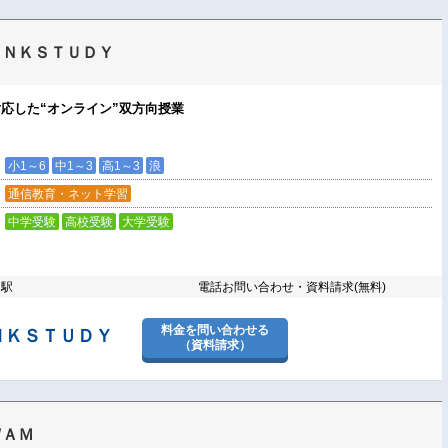
ｉＮＫＳＴＵＤＹ
応した“オンライン”双方向授業
小1～6
中1～3
高1～3
浪
通信教育・ネット学習
中学受験
高校受験
大学受験
り駅
電話お問い合わせ・資料請求(無料)
料金を問い合わせる
ＮＫＳＴＵＤＹ
（資料請求）
ＷＡＭ