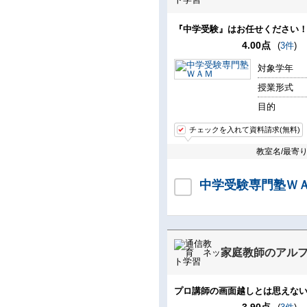
『中学受験』はお任せください
4.00点
(
3件
)
対象学年
授業形式
目的
チェックを入れて資料請求(無料)
教室名/最寄
中学受験専門塾Ｗ
家庭教師のアル
プロ講師の画面越しとは思えな