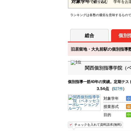
対象学年
学年をお
で絞り込む
ランキングは各塾の優劣を意味するもの
総合
個別
旧居留地・大丸前駅の個別指導塾ラ
関西個別指導学院（
個別指導一筋40年の実績。定期テス
3.54点
(
927件
)
対象学年
小
授業形式
個
目的
中
チェックを入れて資料請求(無料)