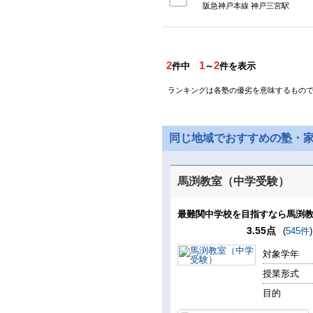
阪急神戸本線 神戸三宮駅
2
1
2
件中
～
件を表示
ランキングは各塾の優劣を意味するもの
同じ地域でおすすめの塾・
馬渕教室（中学受験）
最難関中学校を目指すなら馬渕
3.55点
(
545件
)
対象学年
授業形式
目的