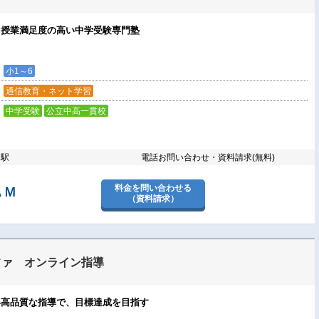
！授業満足度の高い中学受験専門塾
小1～6
通信教育・ネット学習
中学受験
公立中高一貫校
り駅
電話お問い合わせ・資料請求(無料)
料金を問い合わせる
ＡＭ
（資料請求）
ファ オンライン指導
い高品質な指導で、目標達成を目指す