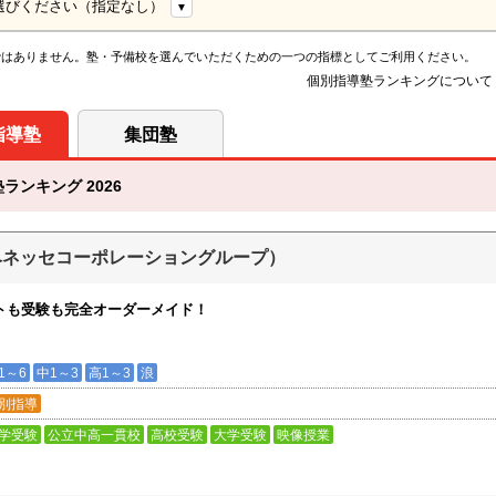
選びください（指定なし）
ではありません。塾・予備校を選んでいただくための一つの指標としてご利用ください。
個別指導塾ランキングについて
指導塾
集団塾
ンキング 2026
ベネッセコーポレーショングループ）
トも受験も完全オーダーメイド！
1～6
中1～3
高1～3
浪
別指導
学受験
公立中高一貫校
高校受験
大学受験
映像授業