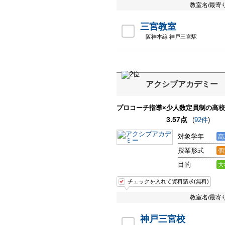
教室名/最寄
三宮教室
阪神本線 神戸三宮駅
アクシブアカデミー
プロコーチ指導×少人数定員制の高
3.57点
(
92件
)
対象学年
高
授業形式
個
目的
大
チェックを入れて資料請求(無料)
教室名/最寄
神戸三宮校