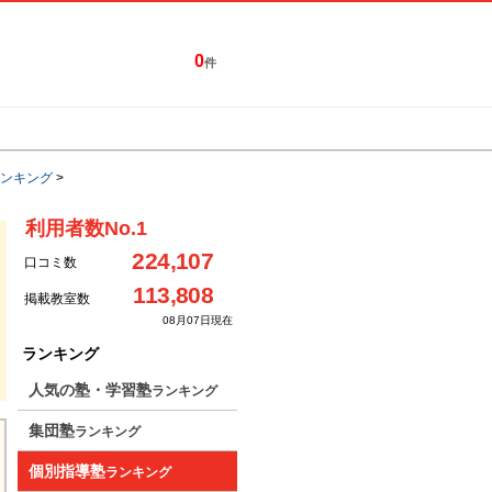
0
件
特集一覧
キャンペーン
ンキング
>
利用者数No.1
224,107
口コミ数
113,808
掲載教室数
08月07日現在
ランキング
人気の塾・学習塾
ランキング
集団塾
ランキング
個別指導塾
ランキング