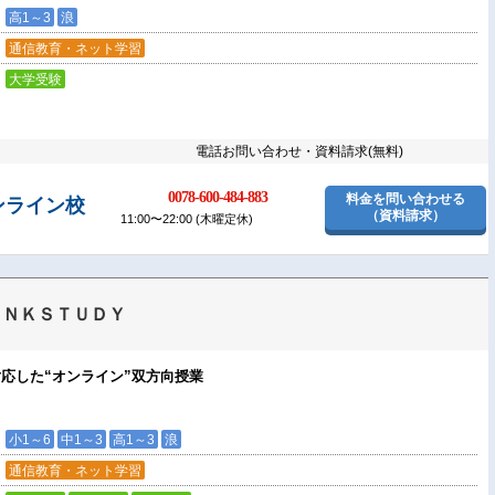
高1～3
浪
通信教育・ネット学習
大学受験
電話お問い合わせ・資料請求(無料)
0078-600-484-883
料金を問い合わせる
ンライン校
（資料請求）
11:00〜22:00 (木曜定休)
ｉＮＫＳＴＵＤＹ
応した“オンライン”双方向授業
小1～6
中1～3
高1～3
浪
通信教育・ネット学習