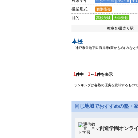
対象学年
年少～年長
小1～6
中1
授業形式
個別指導
目的
高校受験
大学受験
教室名/最寄り駅
本校
神戸市営地下鉄海岸線(夢かもめ) みなと
1
1
1
件中
～
件を表示
ランキングは各塾の優劣を意味するもの
同じ地域でおすすめの塾・
創造学園オンラ