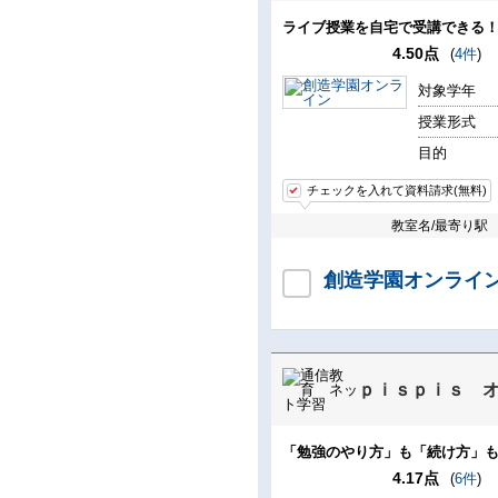
ライブ授業を自宅で受講できる
4.50点
(
4件
)
対象学年
授業形式
目的
チェックを入れて資料請求(無料)
教室名/最寄り駅
創造学園オンライ
ｐｉｓｐｉｓ 
「勉強のやり方」も「続け方」
4.17点
(
6件
)