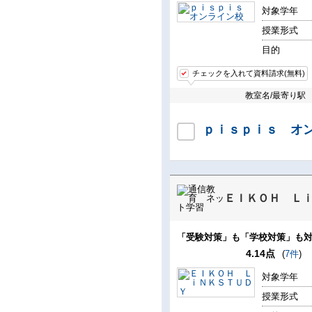
対象学年
授業形式
目的
チェックを入れて資料請求(無料)
教室名/最寄り駅
ｐｉｓｐｉｓ オ
ＥＩＫＯＨ Ｌ
「受験対策」も「学校対策」も対
4.14点
(
7件
)
対象学年
授業形式