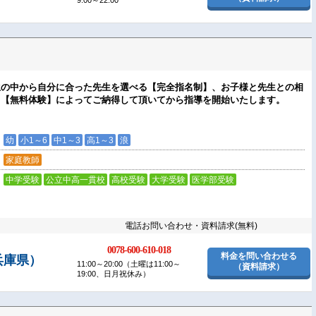
9:00～22:00
生の中から自分に合った先生を選べる【完全指名制】、お子様と先生との相
く【無料体験】によってご納得して頂いてから指導を開始いたします。
幼
小1～6
中1～3
高1～3
浪
家庭教師
中学受験
公立中高一貫校
高校受験
大学受験
医学部受験
電話お問い合わせ・資料請求(無料)
0078-600-610-018
料金を問い合わせる
兵庫県）
11:00～20:00（土曜は11:00～
（資料請求）
19:00、日月祝休み）