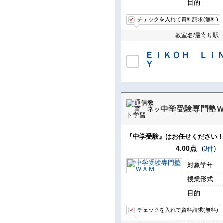
目的
チェックを入れて資料請求(無料)
教室名/最寄り駅
ＥＩＫＯＨ Ｌｉ
Ｙ
中学受験専門塾
『中学受験』はお任せください
4.00点
(
3件
)
対象学年
授業形式
目的
チェックを入れて資料請求(無料)