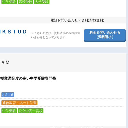
中学受験
高校受験
大学受験
電話お問い合わせ・資料請求(無料)
ＮＫＳＴＵＤ
料金を問い合わせる
※こちらの塾は、資料請求のみのお問
（資料請求）
い合わせとなっております。
ＷＡＭ
！授業満足度の高い中学受験専門塾
小1～6
通信教育・ネット学習
中学受験
公立中高一貫校