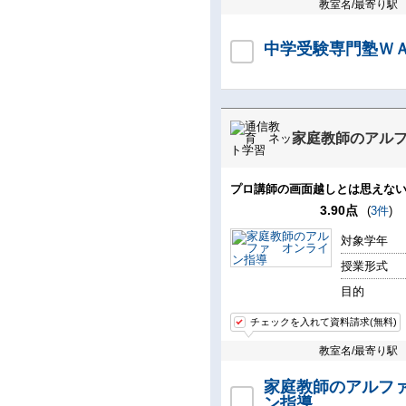
教室名/最寄り駅
中学受験専門塾Ｗ
家庭教師のアル
プロ講師の画面越しとは思えな
3.90点
(
3件
)
対象学年
授業形式
目的
チェックを入れて資料請求(無料)
教室名/最寄り駅
家庭教師のアルフ
ン指導