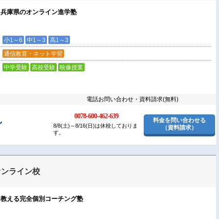
！兵庫県のオンライン進学塾
小1～6
中1～3
高1～3
通信教育・ネット学習
中学受験
高校受験
映像授業
電話お問い合わせ・資料請求(無料)
0078-600-462-639
料金を問い合わせる
ン
8/8(土)～8/16(日)は休校しておりま
（資料請求）
す。
オンライン校
も教える完全個別コーチング塾