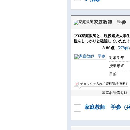
家庭教師 学参
プロ家庭教師と、現役選抜大学
性をしっかりと確認していただ
3.86点
(
278件
)
対象学年
授業形式
目的
チェックを入れて資料請求(無料)
教室名/最寄り駅
家庭教師 学参（