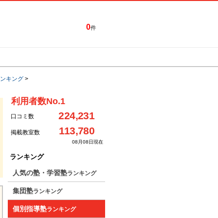
0
件
特集一覧
キャンペーン
ンキング
>
利用者数No.1
224,231
口コミ数
113,780
掲載教室数
08月08日現在
ランキング
人気の塾・学習塾
ランキング
集団塾
ランキング
個別指導塾
ランキング