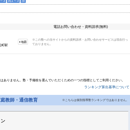
～3
高1～3
浪
電話お問い合わせ・資料請求(無料)
※この塾への当サイトからの資料請求・お問い合わせサービスは現在行っ
地図
ておりません。
元町駅
ではありません。塾・予備校を選んでいただくための一つの指標としてご利用ください。
ランキング算出基準について
家庭教師・通信教育
※こちらは個別指導塾ランキングではありません。
イン