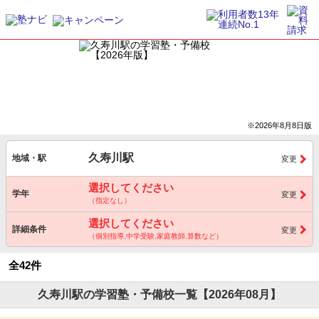
※2026年8月8日版
久寿川駅
地域・駅
変更
選択してください
学年
変更
（指定なし）
選択してください
詳細条件
変更
（個別指導,中学受験,家庭教師,算数など）
全42件
久寿川駅の学習塾・予備校一覧【2026年08月】