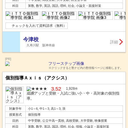
科目
算数, 数学, 英語, 国語, 理科, 社会, 小論文・面接対策
チェックを入れて資料請求（無料）
今津校
詳細
久寿川駅 阪神本線
[PR]
※クリックすると塾ナビ内の塾情報ページに移動します。
個別指導Ａｘｉｓ（アクシス）
3.52
1,928
件
成績アップと受験・入試に強い小・中・高対象の個別指
導。
対象学年
小1～6, 中1～3, 高1～3, 浪
授業形式
個別指導
目的
中学受験, 公立中高一貫校, 高校受験, 大学受験, 映像授業
科目
算数, 数学, 英語, 国語, 理科, 社会, 情報, 小論文・面接対策