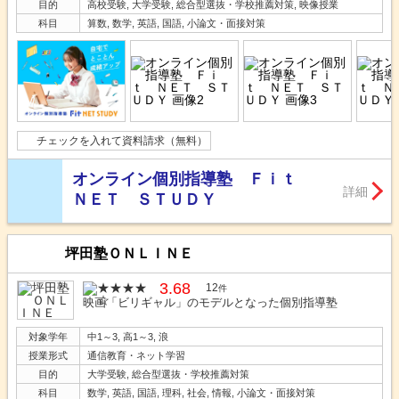
目的
高校受験, 大学受験, 総合型選抜・学校推薦対策, 映像授業
科目
算数, 数学, 英語, 国語, 小論文・面接対策
チェックを入れて資料請求（無料）
オンライン個別指導塾 Ｆｉｔ
詳細
ＮＥＴ ＳＴＵＤＹ
坪田塾ＯＮＬＩＮＥ
3.68
12
件
映画「ビリギャル」のモデルとなった個別指導塾
対象学年
中1～3, 高1～3, 浪
授業形式
通信教育・ネット学習
目的
大学受験, 総合型選抜・学校推薦対策
科目
数学, 英語, 国語, 理科, 社会, 情報, 小論文・面接対策