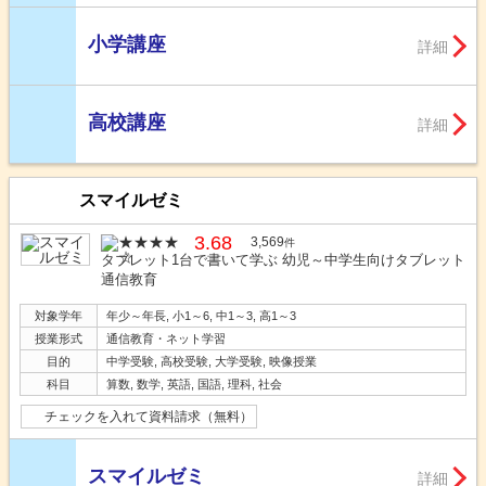
小学講座
詳細
高校講座
詳細
スマイルゼミ
3.68
3,569
件
タブレット1台で書いて学ぶ 幼児～中学生向けタブレット
通信教育
対象学年
年少～年長, 小1～6, 中1～3, 高1～3
授業形式
通信教育・ネット学習
目的
中学受験, 高校受験, 大学受験, 映像授業
科目
算数, 数学, 英語, 国語, 理科, 社会
チェックを入れて資料請求（無料）
スマイルゼミ
詳細