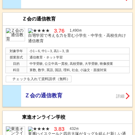
Ｚ会の通信教育
3.76
1,490
件
自宅学習で考える力を育む小学生・中学生・高校生向け
通信教育
対象学年
小1～6, 中1～3, 高1～3, 浪
授業形式
通信教育・ネット学習
目的
中学受験, 公立中高一貫校, 高校受験, 大学受験, 映像授業
科目
算数, 数学, 英語, 国語, 理科, 社会, 小論文・面接対策
チェックを入れて資料請求（無料）
Ｚ会の通信教育
詳細
東進オンライン学校
3.83
432
件
東進ハイスクールと四谷大塚がタッグを組んだ新しい通