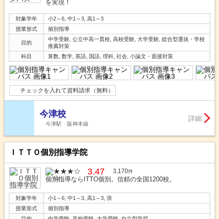
を実現！
対象学年
小2～6, 中1～3, 高1～3
授業形式
個別指導
中学受験, 公立中高一貫校, 高校受験, 大学受験, 総合型選抜・学校
目的
推薦対策
科目
算数, 数学, 英語, 国語, 理科, 社会, 小論文・面接対策
チェックを入れて資料請求（無料）
今津校
詳細
今津駅 阪神本線
ＩＴＴＯ個別指導学院
3.47
3,170
件
個別指導ならITTO個別。信頼の全国1200校。
対象学年
小1～6, 中1～3, 高1～3, 浪
授業形式
個別指導
目的
中学受験, 高校受験, 大学受験, 自立型学習