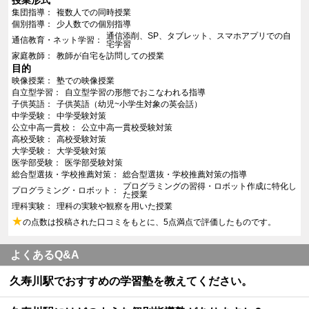
授業形式
集団指導
複数人での同時授業
個別指導
少人数での個別指導
通信添削、SP、タブレット、スマホアプリでの自
通信教育・ネット学習
宅学習
家庭教師
教師が自宅を訪問しての授業
目的
映像授業
塾での映像授業
自立型学習
自立型学習の形態でおこなわれる指導
子供英語
子供英語（幼児~小学生対象の英会話）
中学受験
中学受験対策
公立中高一貫校
公立中高一貫校受験対策
高校受験
高校受験対策
大学受験
大学受験対策
医学部受験
医学部受験対策
総合型選抜・学校推薦対策
総合型選抜・学校推薦対策の指導
プログラミングの習得・ロボット作成に特化し
プログラミング・ロボット
た授業
理科実験
理科の実験や観察を用いた授業
★
の点数は投稿された口コミをもとに、5点満点で評価したものです。
よくあるQ&A
久寿川駅でおすすめの学習塾を教えてください。