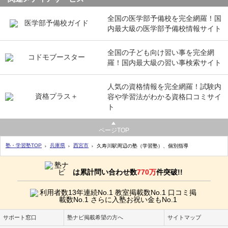
全国の医学部予備校を完全網羅！国
内最大級の医学部予備校情報サイト
全国の子ども向け習い事を完全網
羅！国内最大級の習い事検索サイト
人気の資格情報を完全網羅！試験内
容や学習法がわかる資格口コミサイ
ト
ページTOP
塾・学習塾TOP
兵庫県
西宮市
久寿川駅周辺の塾（学習塾）、個別指導
は累計問い合わせ数
770万
件突破!!
サポート窓口
塾ナビ掲載希望の方へ
サイトマップ