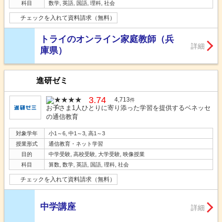
科目
数学, 英語, 国語, 理科, 社会
チェックを入れて資料請求（無料）
トライのオンライン家庭教師（兵
詳細
庫県）
進研ゼミ
3.74
4,713
件
お子さま1人ひとりに寄り添った学習を提供するベネッセ
の通信教育
対象学年
小1～6, 中1～3, 高1～3
授業形式
通信教育・ネット学習
目的
中学受験, 高校受験, 大学受験, 映像授業
科目
算数, 数学, 英語, 国語, 理科, 社会
チェックを入れて資料請求（無料）
中学講座
詳細