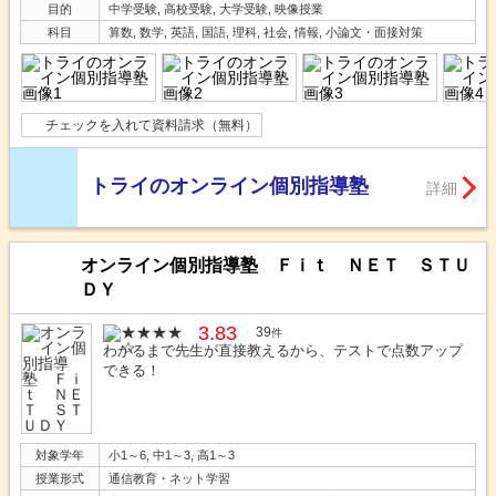
目的
中学受験, 高校受験, 大学受験, 映像授業
科目
算数, 数学, 英語, 国語, 理科, 社会, 情報, 小論文・面接対策
チェックを入れて資料請求（無料）
トライのオンライン個別指導塾
詳細
オンライン個別指導塾 Ｆｉｔ ＮＥＴ ＳＴＵ
ＤＹ
3.83
39
件
わかるまで先生が直接教えるから、テストで点数アップ
できる！
対象学年
小1～6, 中1～3, 高1～3
授業形式
通信教育・ネット学習