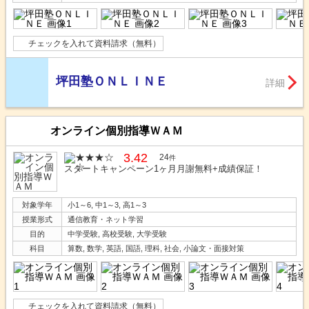
チェックを入れて資料請求（無料）
坪田塾ＯＮＬＩＮＥ
詳細
オンライン個別指導ＷＡＭ
3.42
24
件
スタートキャンペーン1ヶ月月謝無料+成績保証！
対象学年
小1～6, 中1～3, 高1～3
授業形式
通信教育・ネット学習
目的
中学受験, 高校受験, 大学受験
科目
算数, 数学, 英語, 国語, 理科, 社会, 小論文・面接対策
チェックを入れて資料請求（無料）