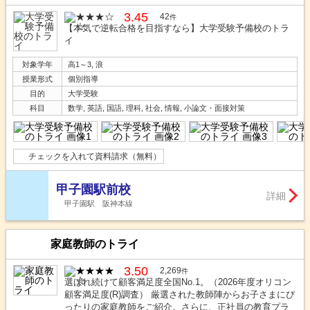
3.45
42
件
【本気で逆転合格を目指すなら】大学受験予備校のトラ
イ
対象学年
高1～3, 浪
授業形式
個別指導
目的
大学受験
科目
数学, 英語, 国語, 理科, 社会, 情報, 小論文・面接対策
チェックを入れて資料請求（無料）
甲子園駅前校
詳細
甲子園駅 阪神本線
家庭教師のトライ
3.50
2,269
件
選ばれ続けて顧客満足度全国No.1。（2026年度オリコン
顧客満足度(R)調査） 厳選された教師陣からお子さまにぴ
ったりの家庭教師をご紹介。さらに、正社員の教育プラ