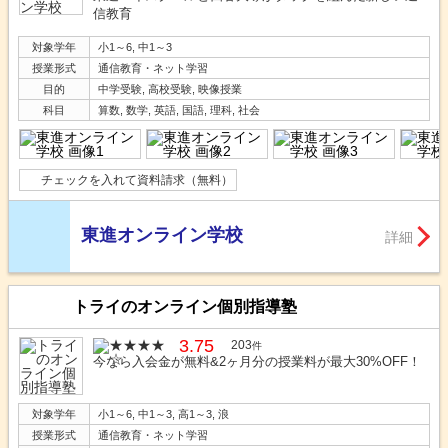
信教育
対象学年
小1～6, 中1～3
授業形式
通信教育・ネット学習
目的
中学受験, 高校受験, 映像授業
科目
算数, 数学, 英語, 国語, 理科, 社会
チェックを入れて資料請求（無料）
東進オンライン学校
詳細
トライのオンライン個別指導塾
3.75
203
件
今なら入会金が無料&2ヶ月分の授業料が最大30%OFF！
対象学年
小1～6, 中1～3, 高1～3, 浪
授業形式
通信教育・ネット学習