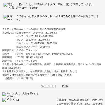
「塾ナビ」は、株式会社イトクロ（東証上場）が運営しています。
証券コード：6049
このサイトは個人情報の取り扱いが適切であると第三者が認定していま
す。
※1 塾・予備校検索サイトの利用に関する市場実態把握調査
実査委託先：楽天リサーチ（2014年度～2018年度）
インテージ（2019年度～2022年度）
セレス（2023年度～2024年度）
日本ナンバーワン調査総研（2025年度）
株式会社アスマーク（2026年度）
調査委託先：株式会社アスマーク
回答者 ：小学生～高校生の子供を持つ30～50代の女性1,300名
調査期間 ：2026年1月29日～2月3日
調査手法 ：インターネット調査
※2 塾・予備校検索サイト掲載教室数、掲載口コミ数調査 実査委託先：日本ナンバーワン調査
総研（2025年度）
※3 利用者が資料請求し、その後実際に入塾した場合に利用者に対して
抽選で交付するお祝い金について塾検索サイト6社を比較した結果
（当社調べ 2024年7月5日）
塾ナビTOP
｜
PC版
会社概要
｜
個人情報保護方針
｜
利用規約
Copyright © 塾ナビ All Rights Reserved.