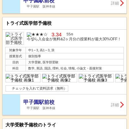
甲子園駅前校
詳細
甲子園駅 阪神本線
トライ式医学部予備校
3.34
55
件
今なら入会金が無料&2ヶ月分の授業料が最大30%OFF！
対象学年
中1～3, 高1～3, 浪
授業形式
個別指導
目的
大学受験, 医学部受験
科目
数学, 英語, 国語, 理科, 社会, 情報, 小論文・面接対策
チェックを入れて資料請求（無料）
甲子園駅前校
詳細
甲子園駅 阪神本線
大学受験予備校のトライ