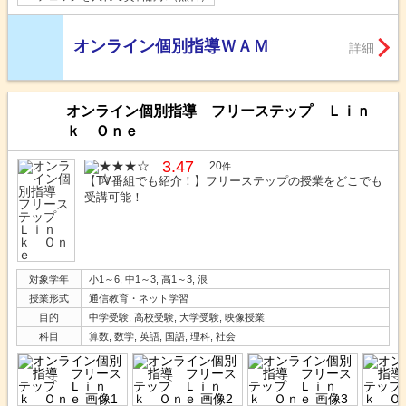
オンライン個別指導ＷＡＭ
詳細
オンライン個別指導 フリーステップ Ｌｉｎ
ｋ Ｏｎｅ
3.47
20
件
【TV番組でも紹介！】フリーステップの授業をどこでも
受講可能！
対象学年
小1～6, 中1～3, 高1～3, 浪
授業形式
通信教育・ネット学習
目的
中学受験, 高校受験, 大学受験, 映像授業
科目
算数, 数学, 英語, 国語, 理科, 社会