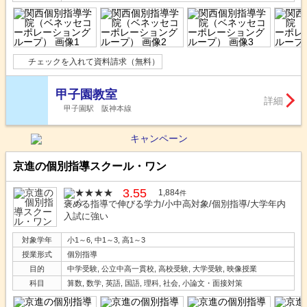
チェックを入れて資料請求（無料）
甲子園教室
詳細
甲子園駅 阪神本線
京進の個別指導スクール・ワン
3.55
1,884
件
褒める指導で伸びる学力/小中高対象/個別指導/大学年内
入試に強い
対象学年
小1～6, 中1～3, 高1～3
授業形式
個別指導
目的
中学受験, 公立中高一貫校, 高校受験, 大学受験, 映像授業
科目
算数, 数学, 英語, 国語, 理科, 社会, 小論文・面接対策