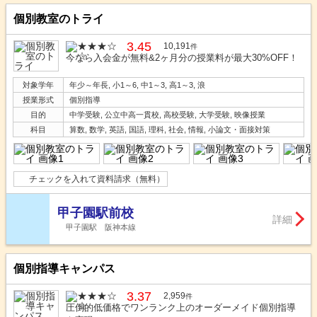
個別教室のトライ
3.45
10,191
件
今なら入会金が無料&2ヶ月分の授業料が最大30%OFF！
対象学年
年少～年長, 小1～6, 中1～3, 高1～3, 浪
授業形式
個別指導
目的
中学受験, 公立中高一貫校, 高校受験, 大学受験, 映像授業
科目
算数, 数学, 英語, 国語, 理科, 社会, 情報, 小論文・面接対策
チェックを入れて資料請求（無料）
甲子園駅前校
詳細
甲子園駅 阪神本線
個別指導キャンパス
3.37
2,959
件
圧倒的低価格でワンランク上のオーダーメイド個別指導