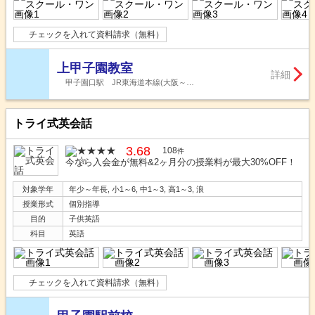
チェックを入れて資料請求（無料）
上甲子園教室
詳細
甲子園口駅 JR東海道本線(大阪～…
トライ式英会話
3.68
108
件
今なら入会金が無料&2ヶ月分の授業料が最大30%OFF！
対象学年
年少～年長, 小1～6, 中1～3, 高1～3, 浪
授業形式
個別指導
目的
子供英語
科目
英語
チェックを入れて資料請求（無料）