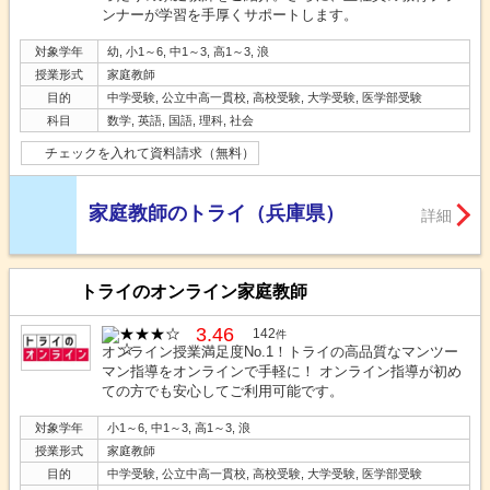
ンナーが学習を手厚くサポートします。
対象学年
幼, 小1～6, 中1～3, 高1～3, 浪
授業形式
家庭教師
目的
中学受験, 公立中高一貫校, 高校受験, 大学受験, 医学部受験
科目
数学, 英語, 国語, 理科, 社会
チェックを入れて資料請求（無料）
家庭教師のトライ（兵庫県）
詳細
トライのオンライン家庭教師
3.46
142
件
オンライン授業満足度No.1！トライの高品質なマンツー
マン指導をオンラインで手軽に！ オンライン指導が初め
ての方でも安心してご利用可能です。
対象学年
小1～6, 中1～3, 高1～3, 浪
授業形式
家庭教師
目的
中学受験, 公立中高一貫校, 高校受験, 大学受験, 医学部受験