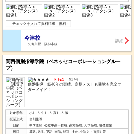
チェックを入れて資料請求（無料）
今津校
詳細
久寿川駅 阪神本線
関西個別指導学院（ベネッセコーポレーショングルー
プ）
3.54
927
件
個別指導一筋40年の実績。定期テストも受験も完全オー
ダーメイド！
対象学年
小1～6, 中1～3, 高1～3, 浪
授業形式
個別指導
目的
中学受験, 公立中高一貫校, 高校受験, 大学受験, 映像授業
科目
算数, 数学, 英語, 国語, 理科, 社会, 小論文・面接対策