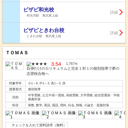
ビザビ和光校
詳細
和光市駅 東武東上線
ビザビときわ台校
詳細
ときわ台駅 東武東上線
ＴＯＭＡＳ
3.54
1,767
件
自分だけのカリキュラムと完全１対１の個別指導で夢の
志望校合格へ
対象学年
小1～6, 中1～3, 高1～3, 浪
授業形式
個別指導
中学受験, 公立中高一貫校, 高校受験, 大学受験, 総合型選抜・学校
目的
推薦対策
科目
算数, 数学, 英語, 国語, 理科, 社会, 情報, 小論文・面接対策
チェックを入れて資料請求（無料）