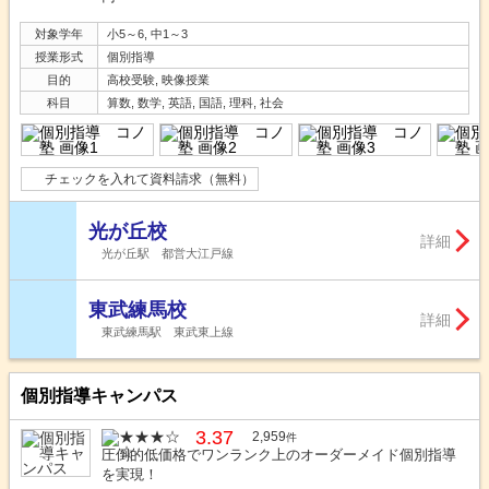
対象学年
小5～6, 中1～3
授業形式
個別指導
目的
高校受験, 映像授業
科目
算数, 数学, 英語, 国語, 理科, 社会
チェックを入れて資料請求（無料）
光が丘校
詳細
光が丘駅 都営大江戸線
東武練馬校
詳細
東武練馬駅 東武東上線
個別指導キャンパス
3.37
2,959
件
圧倒的低価格でワンランク上のオーダーメイド個別指導
を実現！