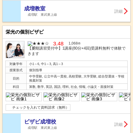
成増教室
詳細
成増駅 東武東上線
栄光の個別ビザビ
3.48
1,068
件
【夏期講習受付中】1講座(80分×4回)受講料無料で体験で
きます
対象学年
小1～6, 中1～3, 高1～3
授業形式
個別指導
中学受験, 公立中高一貫校, 高校受験, 大学受験, 総合型選抜・学校
目的
推薦対策
科目
算数, 数学, 英語, 国語, 理科, 社会, 情報, 小論文・面接対策
チェックを入れて資料請求（無料）
ビザビ成増校
詳細
成増駅 東武東上線