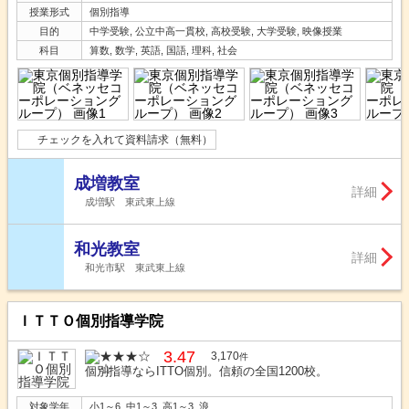
授業形式
個別指導
目的
中学受験, 公立中高一貫校, 高校受験, 大学受験, 映像授業
科目
算数, 数学, 英語, 国語, 理科, 社会
チェックを入れて資料請求（無料）
成増教室
詳細
成増駅 東武東上線
和光教室
詳細
和光市駅 東武東上線
ＩＴＴＯ個別指導学院
3.47
3,170
件
個別指導ならITTO個別。信頼の全国1200校。
対象学年
小1～6, 中1～3, 高1～3, 浪