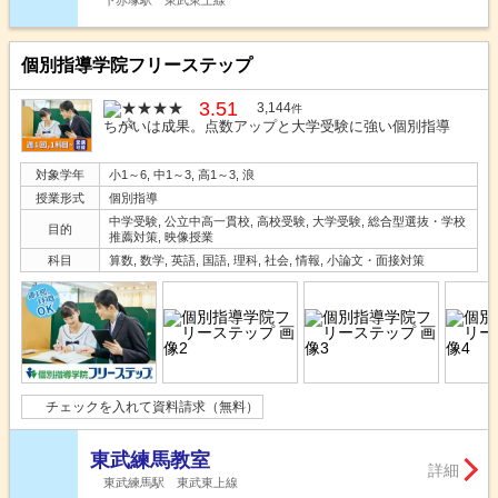
個別指導学院フリーステップ
3.51
3,144
件
ちがいは成果。点数アップと大学受験に強い個別指導
対象学年
小1～6, 中1～3, 高1～3, 浪
授業形式
個別指導
中学受験, 公立中高一貫校, 高校受験, 大学受験, 総合型選抜・学校
目的
推薦対策, 映像授業
科目
算数, 数学, 英語, 国語, 理科, 社会, 情報, 小論文・面接対策
チェックを入れて資料請求（無料）
東武練馬教室
詳細
東武練馬駅 東武東上線