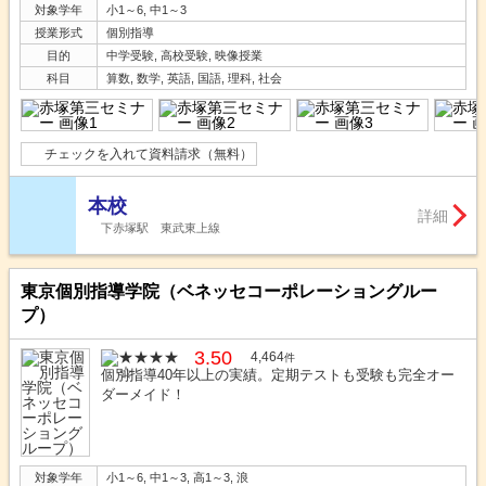
対象学年
小1～6, 中1～3
授業形式
個別指導
目的
中学受験, 高校受験, 映像授業
科目
算数, 数学, 英語, 国語, 理科, 社会
チェックを入れて資料請求（無料）
本校
詳細
下赤塚駅 東武東上線
東京個別指導学院（ベネッセコーポレーショングルー
プ）
3.50
4,464
件
個別指導40年以上の実績。定期テストも受験も完全オー
ダーメイド！
対象学年
小1～6, 中1～3, 高1～3, 浪