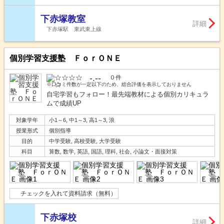
下赤塚教室
詳細
下赤塚駅 東武東上線
個別学習支援塾 ＦｏｒＯＮＥ
-.--
０件
※口コミ件数が一定以下のため、総合評価を表示しておりません
自宅学習もフォロー！最先端教材による個別カリキュラ
ムで成績UP
対象学年
小1～6, 中1～3, 高1～3, 浪
授業形式
個別指導
目的
中学受験, 高校受験, 大学受験
科目
算数, 数学, 英語, 国語, 理科, 社会, 小論文・面接対策
チェックを入れて資料請求（無料）
下赤塚校
詳細