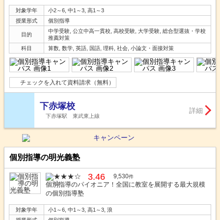
対象学年
小2～6, 中1～3, 高1～3
授業形式
個別指導
中学受験, 公立中高一貫校, 高校受験, 大学受験, 総合型選抜・学校
目的
推薦対策
科目
算数, 数学, 英語, 国語, 理科, 社会, 小論文・面接対策
チェックを入れて資料請求（無料）
下赤塚校
詳細
下赤塚駅 東武東上線
個別指導の明光義塾
3.46
9,530
件
個別指導のパイオニア！全国に教室を展開する最大規模
の個別指導塾
対象学年
小1～6, 中1～3, 高1～3, 浪
授業形式
個別指導