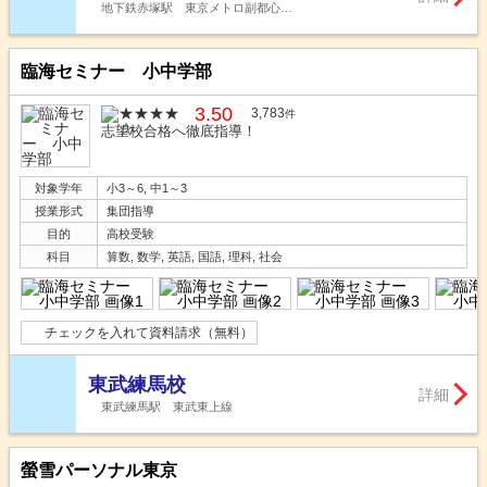
地下鉄赤塚駅 東京メトロ副都心…
臨海セミナー 小中学部
3.50
3,783
件
志望校合格へ徹底指導！
対象学年
小3～6, 中1～3
授業形式
集団指導
目的
高校受験
科目
算数, 数学, 英語, 国語, 理科, 社会
チェックを入れて資料請求（無料）
東武練馬校
詳細
東武練馬駅 東武東上線
螢雪パーソナル東京