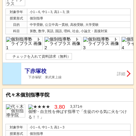
対象学年
小1～6, 中1～3, 高1～3, 浪
授業形式
個別指導
目的
中学受験, 公立中高一貫校, 高校受験, 大学受験
科目
算数, 数学, 英語, 国語, 理科, 社会, 小論文・面接対策
チェックを入れて資料請求（無料）
下赤塚校
詳細
下赤塚駅 東武東上線
代々木個別指導学院
3.80
3,371
件
個性・自主性を伸ばす指導で「生徒のやる気に火をつけ
る！！」
対象学年
小1～6, 中1～3, 高1～3
授業形式
個別指導