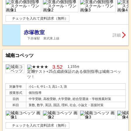
チェックを入れて資料請求（無料）
赤塚教室
詳細
下赤塚駅 東武東上線
城南コベッツ
3.52
1,155
件
定期テスト+25点成績保証のある個別指導は城南コベッ
ツ！
対象学年
小1～6, 中1～3, 高1～3, 浪
授業形式
個別指導
目的
中学受験, 高校受験, 大学受験, 総合型選抜・学校推薦対策
科目
算数, 数学, 英語, 国語, 理科, 社会, 小論文・面接対策
チェックを入れて資料請求（無料）