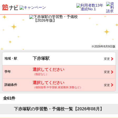
※2026年8月9日版
下赤塚駅
地域・駅
変更
選択してください
学年
変更
（指定なし）
選択してください
詳細条件
変更
（個別指導,中学受験,家庭教師,算数など）
全61件
下赤塚駅の学習塾・予備校一覧【2026年08月】