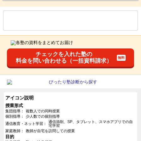
もっと見る
後の
--
～
--
件を表示／全
61
件
チェックを入れた塾の
料金を問い合わせる（一括資料請求）
アイコン説明
授業形式
集団指導
複数人での同時授業
個別指導
少人数での個別指導
通信添削、SP、タブレット、スマホアプリでの自
通信教育・ネット学習
宅学習
家庭教師
教師が自宅を訪問しての授業
目的