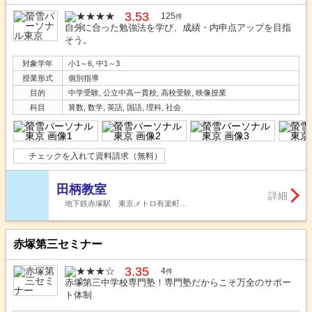
3.53
125
件
自分に合った勉強法を学び、成績・内申点アップを目指
そう。
対象学年
小1～6, 中1～3
授業形式
個別指導
目的
中学受験, 公立中高一貫校, 高校受験, 映像授業
科目
算数, 数学, 英語, 国語, 理科, 社会
チェックを入れて資料請求（無料）
田柄教室
詳細
地下鉄赤塚駅 東京メトロ有楽町…
赤塚第三セミナー
3.35
4
件
赤塚第三中学校専門塾！専門塾だからこそ万全のサポー
ト体制