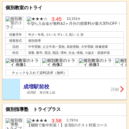
個別教室のトライ
3.45
10,191
件
今なら入会金が無料&2ヶ月分の授業料が最大30%OFF！
対象学年
年少～年長, 小1～6, 中1～3, 高1～3, 浪
授業形式
個別指導
目的
中学受験, 公立中高一貫校, 高校受験, 大学受験, 映像授業
科目
算数, 数学, 英語, 国語, 理科, 社会, 情報, 小論文・面接対策
チェックを入れて資料請求（無料）
成増駅前校
詳細
成増駅 東武東上線
個別指導塾 トライプラス
3.58
2,797
件
【短期で集中対策！】全3回のテスト対策コース