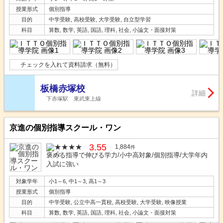
授業形式
個別指導
目的
中学受験, 高校受験, 大学受験, 自立型学習
科目
算数, 数学, 英語, 国語, 理科, 社会, 小論文・面接対策
チェックを入れて資料請求（無料）
板橋赤塚校
詳細
下赤塚駅 東武東上線
京進の個別指導スクール・ワン
3.55
1,884
件
褒める指導で伸びる学力/小中高対象/個別指導/大学年内
入試に強い
対象学年
小1～6, 中1～3, 高1～3
授業形式
個別指導
目的
中学受験, 公立中高一貫校, 高校受験, 大学受験, 映像授業
科目
算数, 数学, 英語, 国語, 理科, 社会, 小論文・面接対策