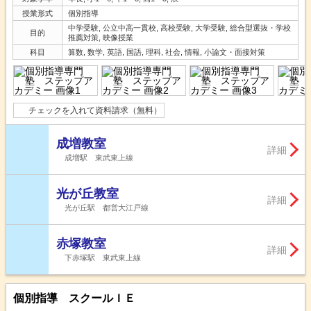
授業形式
個別指導
中学受験, 公立中高一貫校, 高校受験, 大学受験, 総合型選抜・学校
目的
推薦対策, 映像授業
科目
算数, 数学, 英語, 国語, 理科, 社会, 情報, 小論文・面接対策
チェックを入れて資料請求（無料）
成増教室
詳細
成増駅 東武東上線
光が丘教室
詳細
光が丘駅 都営大江戸線
赤塚教室
詳細
下赤塚駅 東武東上線
個別指導 スクールＩＥ