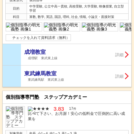
中学受験, 公立中高一貫校, 高校受験, 大学受験, 映像授業, 自立型
目的
学習
科目
算数, 数学, 英語, 国語, 理科, 社会, 情報, 小論文・面接対策
チェックを入れて資料請求（無料）
成増教室
詳細
成増駅 東武東上線
東武練馬教室
詳細
東武練馬駅 東武東上線
個別指導専門塾 ステップアカデミー
3.83
17
件
比べて下さい、お月謝！安心の低料金で圧倒的に高い成
果を
対象学年
年長, 小1～6, 中1～3, 高1～3, 浪