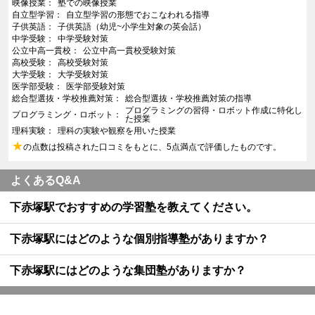
映像授業
塾での映像授業
自立型学習
自立型学習の形態でおこなわれる指導
子供英語
子供英語（幼児~小学生対象の英会話）
中学受験
中学受験対策
公立中高一貫校
公立中高一貫校受験対策
高校受験
高校受験対策
大学受験
大学受験対策
医学部受験
医学部受験対策
総合型選抜・学校推薦対策
総合型選抜・学校推薦対策の指導
プログラミングの習得・ロボット作成に特化し
プログラミング・ロボット
た授業
理科実験
理科の実験や観察を用いた授業
★
の点数は投稿された口コミをもとに、5点満点で評価したものです。
よくあるQ&A
下赤塚駅でおすすめの学習塾を教えてください。
下赤塚駅にはどのような個別指導塾がありますか？
下赤塚駅にはどのような集団塾がありますか？