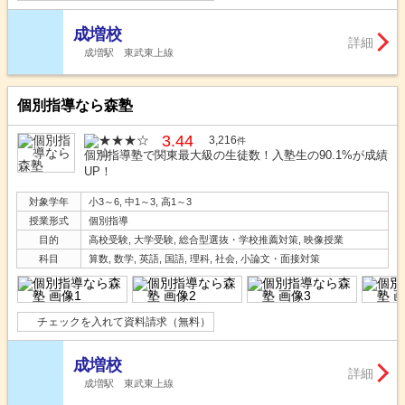
成増校
詳細
成増駅 東武東上線
個別指導なら森塾
3.44
3,216
件
個別指導塾で関東最大級の生徒数！入塾生の90.1%が成績
UP！
対象学年
小3～6, 中1～3, 高1～3
授業形式
個別指導
目的
高校受験, 大学受験, 総合型選抜・学校推薦対策, 映像授業
科目
算数, 数学, 英語, 国語, 理科, 社会, 小論文・面接対策
チェックを入れて資料請求（無料）
成増校
詳細
成増駅 東武東上線