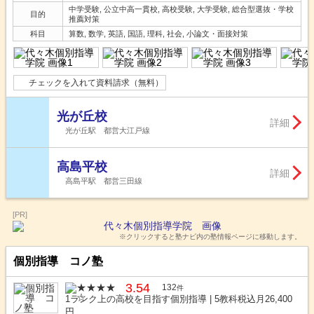
中学受験, 公立中高一貫校, 高校受験, 大学受験, 総合型選抜・学校
目的
推薦対策
科目
算数, 数学, 英語, 国語, 理科, 社会, 小論文・面接対策
チェックを入れて資料請求（無料）
光が丘校
詳細
光が丘駅 都営大江戸線
高島平校
詳細
高島平駅 都営三田線
[PR]
※クリックすると塾ナビ内の塾情報ページに移動します。
個別指導 コノ塾
3.54
132
件
1ランク上の高校を目指す個別指導 | 5教科税込月26,400
円