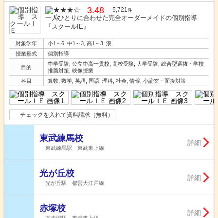
3.48
5,721
件
一人ひとりに合わせた完全オーダーメイドの個別指導
『スクールIE』
対象学年
小1～6, 中1～3, 高1～3, 浪
授業形式
個別指導
中学受験, 公立中高一貫校, 高校受験, 大学受験, 総合型選抜・学校
目的
推薦対策, 映像授業
科目
算数, 数学, 英語, 国語, 理科, 社会, 情報, 小論文・面接対策
チェックを入れて資料請求（無料）
東武練馬校
詳細
東武練馬駅 東武東上線
光が丘校
詳細
光が丘駅 都営大江戸線
赤塚校
詳細
下赤塚駅 東武東上線