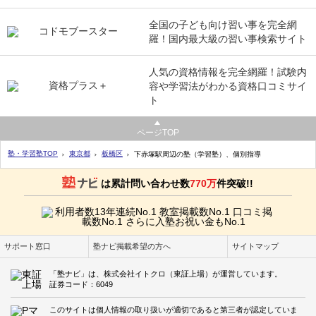
全国の子ども向け習い事を完全網
羅！国内最大級の習い事検索サイト
人気の資格情報を完全網羅！試験内
容や学習法がわかる資格口コミサイ
ト
ページTOP
塾・学習塾TOP
東京都
板橋区
下赤塚駅周辺の塾（学習塾）、個別指導
は累計問い合わせ数
770万
件突破!!
サポート窓口
塾ナビ掲載希望の方へ
サイトマップ
「塾ナビ」は、株式会社イトクロ（東証上場）が運営しています。
証券コード：6049
このサイトは個人情報の取り扱いが適切であると第三者が認定していま