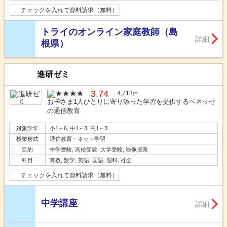
チェックを入れて資料請求（無料）
トライのオンライン家庭教師（島
詳細
根県）
進研ゼミ
3.74
4,713
件
お子さま1人ひとりに寄り添った学習を提供するベネッセ
の通信教育
対象学年
小1～6, 中1～3, 高1～3
授業形式
通信教育・ネット学習
目的
中学受験, 高校受験, 大学受験, 映像授業
科目
算数, 数学, 英語, 国語, 理科, 社会
チェックを入れて資料請求（無料）
中学講座
詳細