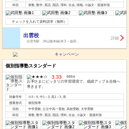
科目
算数, 数学, 英語, 国語, 理科, 社会, 情報, 小論文・面接対策
チェックを入れて資料請求（無料）
出雲校
詳細
出雲市駅 JR山陰本線(米子～益田…
個別指導塾スタンダード
3.33
686
件
お子さまにピッタリの学習環境で、成績アップ＆合格へ
導きます。
対象学年
小3～6, 中1～3, 高1～3, 浪
授業形式
個別指導
目的
中学受験, 公立中高一貫校, 高校受験, 大学受験
科目
算数, 数学, 英語, 国語, 理科, 社会, 小論文・面接対策