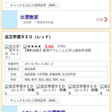
チェックを入れて資料請求（無料）
出雲教室
詳細
高浜駅 一畑電車大社線
自立学習ＲＥＤ（レッド）
3.66
270
件
【無料体験】教育ITでとことん学ぶ個別学習塾
対象学年
小4～6, 中1～3, 高1～2
授業形式
個別指導
目的
高校受験, 大学受験, 映像授業, 自立型学習
科目
算数, 数学, 英語, 国語, 理科, 社会
チェックを入れて資料請求（無料）