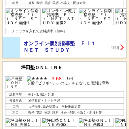
科目
算数, 数学, 英語, 国語, 小論文・面接対策
チェックを入れて資料請求（無料）
オンライン個別指導塾 Ｆｉｔ
詳細
ＮＥＴ ＳＴＵＤＹ
坪田塾ＯＮＬＩＮＥ
3.68
12
件
映画「ビリギャル」のモデルとなった個別指導塾
対象学年
中1～3, 高1～3, 浪
授業形式
通信教育・ネット学習
目的
大学受験, 総合型選抜・学校推薦対策
科目
数学, 英語, 国語, 理科, 社会, 情報, 小論文・面接対策