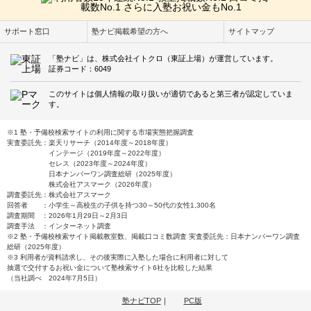
サポート窓口
塾ナビ掲載希望の方へ
サイトマップ
「塾ナビ」は、株式会社イトクロ（東証上場）が運営しています。
証券コード：6049
このサイトは個人情報の取り扱いが適切であると第三者が認定していま
す。
※1 塾・予備校検索サイトの利用に関する市場実態把握調査
実査委託先：楽天リサーチ（2014年度～2018年度）
インテージ（2019年度～2022年度）
セレス（2023年度～2024年度）
日本ナンバーワン調査総研（2025年度）
株式会社アスマーク（2026年度）
調査委託先：株式会社アスマーク
回答者 ：小学生～高校生の子供を持つ30～50代の女性1,300名
調査期間 ：2026年1月29日～2月3日
調査手法 ：インターネット調査
※2 塾・予備校検索サイト掲載教室数、掲載口コミ数調査 実査委託先：日本ナンバーワン調査
総研（2025年度）
※3 利用者が資料請求し、その後実際に入塾した場合に利用者に対して
抽選で交付するお祝い金について塾検索サイト6社を比較した結果
（当社調べ 2024年7月5日）
塾ナビTOP
｜
PC版