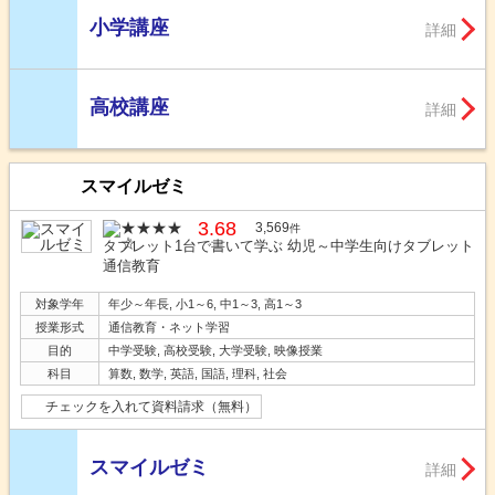
小学講座
詳細
高校講座
詳細
スマイルゼミ
3.68
3,569
件
タブレット1台で書いて学ぶ 幼児～中学生向けタブレット
通信教育
対象学年
年少～年長, 小1～6, 中1～3, 高1～3
授業形式
通信教育・ネット学習
目的
中学受験, 高校受験, 大学受験, 映像授業
科目
算数, 数学, 英語, 国語, 理科, 社会
チェックを入れて資料請求（無料）
スマイルゼミ
詳細