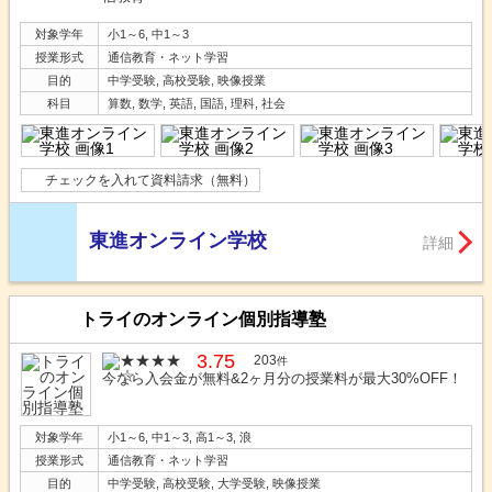
対象学年
小1～6, 中1～3
授業形式
通信教育・ネット学習
目的
中学受験, 高校受験, 映像授業
科目
算数, 数学, 英語, 国語, 理科, 社会
チェックを入れて資料請求（無料）
東進オンライン学校
詳細
トライのオンライン個別指導塾
3.75
203
件
今なら入会金が無料&2ヶ月分の授業料が最大30%OFF！
対象学年
小1～6, 中1～3, 高1～3, 浪
授業形式
通信教育・ネット学習
目的
中学受験, 高校受験, 大学受験, 映像授業