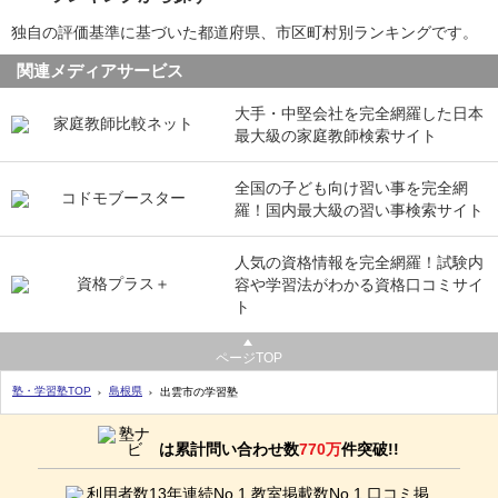
独自の評価基準に基づいた都道府県、市区町村別ランキングです。
関連メディアサービス
大手・中堅会社を完全網羅した日本
最大級の家庭教師検索サイト
全国の子ども向け習い事を完全網
羅！国内最大級の習い事検索サイト
人気の資格情報を完全網羅！試験内
容や学習法がわかる資格口コミサイ
ト
ページTOP
塾・学習塾TOP
島根県
出雲市の学習塾
は累計問い合わせ数
770万
件突破!!