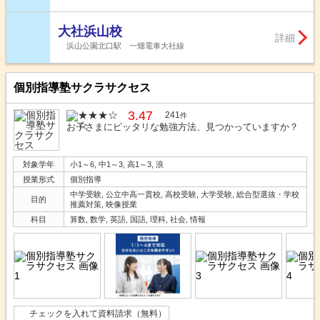
大社浜山校
詳細
浜山公園北口駅 一畑電車大社線
個別指導塾サクラサクセス
3.47
241
件
お子さまにピッタリな勉強方法、見つかっていますか？
対象学年
小1～6, 中1～3, 高1～3, 浪
授業形式
個別指導
中学受験, 公立中高一貫校, 高校受験, 大学受験, 総合型選抜・学校
目的
推薦対策, 映像授業
科目
算数, 数学, 英語, 国語, 理科, 社会, 情報
チェックを入れて資料請求（無料）