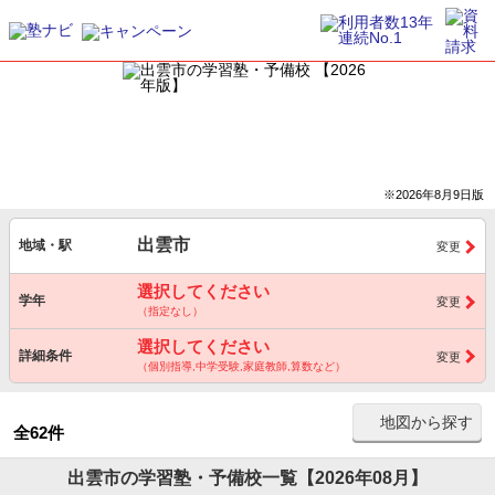
※2026年8月9日版
出雲市
地域・駅
変更
選択してください
学年
変更
（指定なし）
選択してください
詳細条件
変更
（個別指導,中学受験,家庭教師,算数など）
地図から探す
全62件
出雲市の学習塾・予備校一覧【2026年08月】