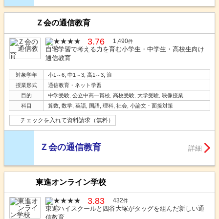
Ｚ会の通信教育
3.76
1,490
件
自宅学習で考える力を育む小学生・中学生・高校生向け
通信教育
対象学年
小1～6, 中1～3, 高1～3, 浪
授業形式
通信教育・ネット学習
目的
中学受験, 公立中高一貫校, 高校受験, 大学受験, 映像授業
科目
算数, 数学, 英語, 国語, 理科, 社会, 小論文・面接対策
チェックを入れて資料請求（無料）
Ｚ会の通信教育
詳細
東進オンライン学校
3.83
432
件
東進ハイスクールと四谷大塚がタッグを組んだ新しい通
信教育