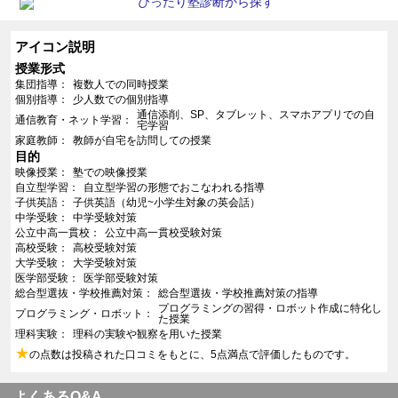
アイコン説明
授業形式
集団指導
複数人での同時授業
個別指導
少人数での個別指導
通信添削、SP、タブレット、スマホアプリでの自
通信教育・ネット学習
宅学習
家庭教師
教師が自宅を訪問しての授業
目的
映像授業
塾での映像授業
自立型学習
自立型学習の形態でおこなわれる指導
子供英語
子供英語（幼児~小学生対象の英会話）
中学受験
中学受験対策
公立中高一貫校
公立中高一貫校受験対策
高校受験
高校受験対策
大学受験
大学受験対策
医学部受験
医学部受験対策
総合型選抜・学校推薦対策
総合型選抜・学校推薦対策の指導
プログラミングの習得・ロボット作成に特化し
プログラミング・ロボット
た授業
理科実験
理科の実験や観察を用いた授業
★
の点数は投稿された口コミをもとに、5点満点で評価したものです。
よくあるQ&A