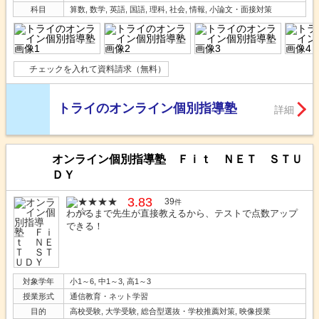
科目
算数, 数学, 英語, 国語, 理科, 社会, 情報, 小論文・面接対策
チェックを入れて資料請求（無料）
トライのオンライン個別指導塾
詳細
オンライン個別指導塾 Ｆｉｔ ＮＥＴ ＳＴＵ
ＤＹ
3.83
39
件
わかるまで先生が直接教えるから、テストで点数アップ
できる！
対象学年
小1～6, 中1～3, 高1～3
授業形式
通信教育・ネット学習
目的
高校受験, 大学受験, 総合型選抜・学校推薦対策, 映像授業