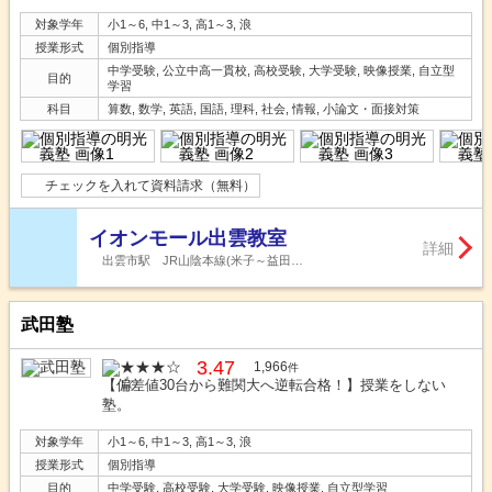
対象学年
小1～6, 中1～3, 高1～3, 浪
授業形式
個別指導
中学受験, 公立中高一貫校, 高校受験, 大学受験, 映像授業, 自立型
目的
学習
科目
算数, 数学, 英語, 国語, 理科, 社会, 情報, 小論文・面接対策
チェックを入れて資料請求（無料）
イオンモール出雲教室
詳細
出雲市駅 JR山陰本線(米子～益田…
武田塾
3.47
1,966
件
【偏差値30台から難関大へ逆転合格！】授業をしない
塾。
対象学年
小1～6, 中1～3, 高1～3, 浪
授業形式
個別指導
目的
中学受験, 高校受験, 大学受験, 映像授業, 自立型学習