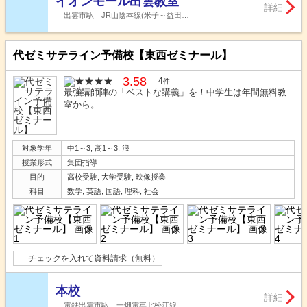
イオンモール出雲教室
詳細
出雲市駅 JR山陰本線(米子～益田…
代ゼミサテライン予備校【東西ゼミナール】
3.58
4
件
最強講師陣の「ベストな講義」を！中学生は年間無料教
室から。
対象学年
中1～3, 高1～3, 浪
授業形式
集団指導
目的
高校受験, 大学受験, 映像授業
科目
数学, 英語, 国語, 理科, 社会
チェックを入れて資料請求（無料）
本校
詳細
電鉄出雲市駅 一畑電車北松江線