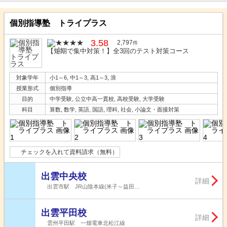
個別指導塾 トライプラス
3.58
2,797
件
【短期で集中対策！】全3回のテスト対策コース
対象学年
小1～6, 中1～3, 高1～3, 浪
授業形式
個別指導
目的
中学受験, 公立中高一貫校, 高校受験, 大学受験
科目
算数, 数学, 英語, 国語, 理科, 社会, 小論文・面接対策
チェックを入れて資料請求（無料）
出雲中央校
詳細
出雲市駅 JR山陰本線(米子～益田…
出雲平田校
詳細
雲州平田駅 一畑電車北松江線