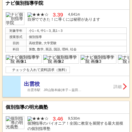
ナビ個別指導学院
3.39
4,641
件
自分でできた！に導くには秘密があります
対象学年
小1～6, 中1～3, 高1～3
授業形式
個別指導
目的
高校受験, 大学受験
科目
算数, 数学, 英語, 国語, 理科, 社会
チェックを入れて資料請求（無料）
出雲校
詳細
出雲市駅 JR山陰本線(米子～益田…
個別指導の明光義塾
3.46
9,530
件
個別指導のパイオニア！全国に教室を展開する最大規模
の個別指導塾