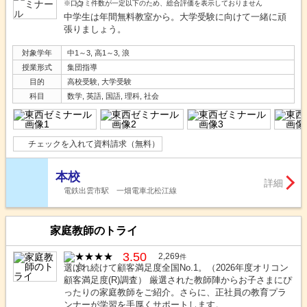
※口コミ件数が一定以下のため、総合評価を表示しておりません
中学生は年間無料教室から。大学受験に向けて一緒に頑
張りましょう。
対象学年
中1～3, 高1～3, 浪
授業形式
集団指導
目的
高校受験, 大学受験
科目
数学, 英語, 国語, 理科, 社会
チェックを入れて資料請求（無料）
本校
詳細
電鉄出雲市駅 一畑電車北松江線
家庭教師のトライ
3.50
2,269
件
選ばれ続けて顧客満足度全国No.1。（2026年度オリコン
顧客満足度(R)調査） 厳選された教師陣からお子さまにぴ
ったりの家庭教師をご紹介。さらに、正社員の教育プラ
ンナーが学習を手厚くサポートします。