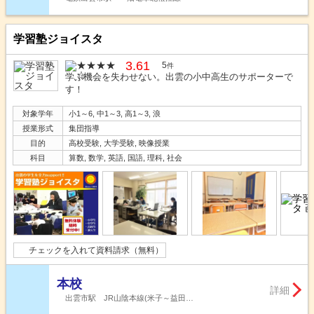
学習塾ジョイスタ
3.61
5
件
学ぶ機会を失わせない。出雲の小中高生のサポーターで
す！
対象学年
小1～6, 中1～3, 高1～3, 浪
授業形式
集団指導
目的
高校受験, 大学受験, 映像授業
科目
算数, 数学, 英語, 国語, 理科, 社会
チェックを入れて資料請求（無料）
本校
詳細
出雲市駅 JR山陰本線(米子～益田…