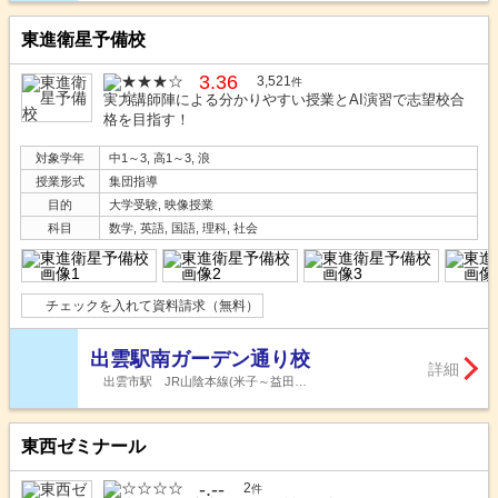
東進衛星予備校
3.36
3,521
件
実力講師陣による分かりやすい授業とAI演習で志望校合
格を目指す！
対象学年
中1～3, 高1～3, 浪
授業形式
集団指導
目的
大学受験, 映像授業
科目
数学, 英語, 国語, 理科, 社会
チェックを入れて資料請求（無料）
出雲駅南ガーデン通り校
詳細
出雲市駅 JR山陰本線(米子～益田…
東西ゼミナール
-.--
2
件