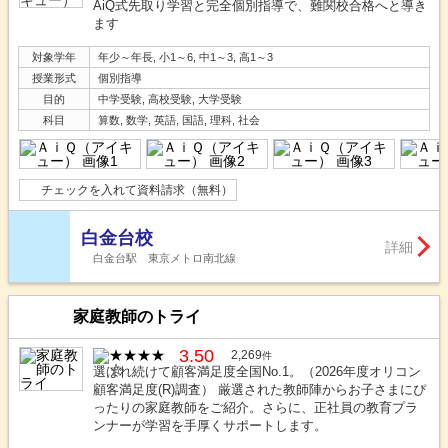
AiQ式先取り学習と完全個別指導で、難関校合格へと導き
ます
対象学年
年少～年長, 小1～6, 中1～3, 高1～3
授業形式
個別指導
目的
中学受験, 高校受験, 大学受験
科目
算数, 数学, 英語, 国語, 理科, 社会
チェックを入れて資料請求（無料）
白金台校
詳細
白金台駅 東京メトロ南北線
家庭教師のトライ
3.50
2,269
件
選ばれ続けて顧客満足度全国No.1。（2026年度オリコン
顧客満足度(R)調査） 厳選された教師陣からお子さまにぴ
ったりの家庭教師をご紹介。さらに、正社員の教育プラ
ンナーが学習を手厚くサポートします。