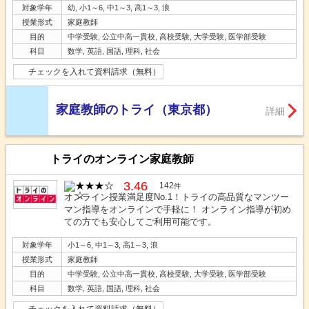
対象学年
幼, 小1～6, 中1～3, 高1～3, 浪
授業形式
家庭教師
目的
中学受験, 公立中高一貫校, 高校受験, 大学受験, 医学部受験
科目
数学, 英語, 国語, 理科, 社会
チェックを入れて資料請求（無料）
家庭教師のトライ（東京都）
詳細
トライのオンライン家庭教師
3.46
142
件
オンライン授業満足度No.1！トライの高品質なマンツー
マン指導をオンラインで手軽に！ オンライン指導が初め
ての方でも安心してご利用可能です。
対象学年
小1～6, 中1～3, 高1～3, 浪
授業形式
家庭教師
目的
中学受験, 公立中高一貫校, 高校受験, 大学受験, 医学部受験
科目
数学, 英語, 国語, 理科, 社会
チェックを入れて資料請求（無料）