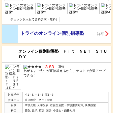
チェックを入れて資料請求（無料）
トライのオンライン個別指導塾
詳細
オンライン個別指導塾 Ｆｉｔ ＮＥＴ ＳＴＵ
ＤＹ
3.83
39
件
わかるまで先生が直接教えるから、テストで点数アップ
できる！
対象学年
小1～6, 中1～3, 高1～3
授業形式
通信教育・ネット学習
目的
高校受験, 大学受験, 総合型選抜・学校推薦対策, 映像授業
科目
算数, 数学, 英語, 国語, 小論文・面接対策