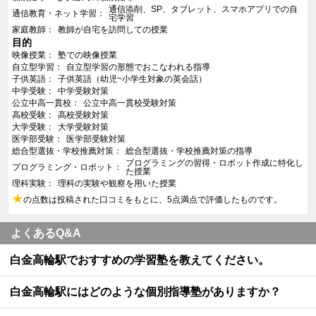
通信添削、SP、タブレット、スマホアプリでの自
通信教育・ネット学習
宅学習
家庭教師
教師が自宅を訪問しての授業
目的
映像授業
塾での映像授業
自立型学習
自立型学習の形態でおこなわれる指導
子供英語
子供英語（幼児~小学生対象の英会話）
中学受験
中学受験対策
公立中高一貫校
公立中高一貫校受験対策
高校受験
高校受験対策
大学受験
大学受験対策
医学部受験
医学部受験対策
総合型選抜・学校推薦対策
総合型選抜・学校推薦対策の指導
プログラミングの習得・ロボット作成に特化し
プログラミング・ロボット
た授業
理科実験
理科の実験や観察を用いた授業
★
の点数は投稿された口コミをもとに、5点満点で評価したものです。
よくあるQ&A
白金高輪駅でおすすめの学習塾を教えてください。
白金高輪駅にはどのような個別指導塾がありますか？