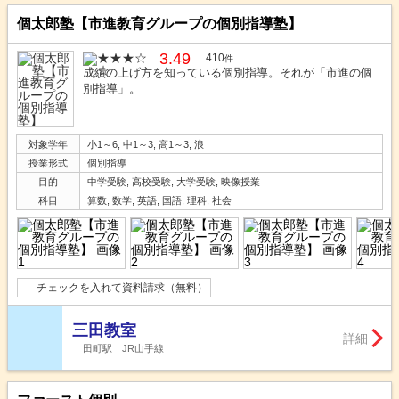
個太郎塾【市進教育グループの個別指導塾】
3.49
410
件
成績の上げ方を知っている個別指導。それが「市進の個
別指導」。
対象学年
小1～6, 中1～3, 高1～3, 浪
授業形式
個別指導
目的
中学受験, 高校受験, 大学受験, 映像授業
科目
算数, 数学, 英語, 国語, 理科, 社会
チェックを入れて資料請求（無料）
三田教室
詳細
田町駅 JR山手線