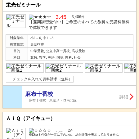
栄光ゼミナール
3.45
3,406
件
【夏期講習受付中】ご希望のすべての教科を受講料無料
で体験できます
対象学年
小1～6, 中1～3
授業形式
集団指導
目的
中学受験, 公立中高一貫校, 高校受験
科目
算数, 数学, 英語, 国語, 理科, 社会
チェックを入れて資料請求（無料）
麻布十番校
詳細
麻布十番駅 東京メトロ南北線
ＡｉＱ（アイキュー）
-.--
2
件
※口コミ件数が一定以下のため、総合評価を表示しておりません