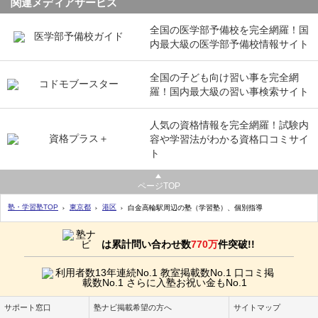
関連メディアサービス
全国の医学部予備校を完全網羅！国
内最大級の医学部予備校情報サイト
全国の子ども向け習い事を完全網
羅！国内最大級の習い事検索サイト
人気の資格情報を完全網羅！試験内
容や学習法がわかる資格口コミサイ
ト
ページTOP
塾・学習塾TOP
東京都
港区
白金高輪駅周辺の塾（学習塾）、個別指導
は累計問い合わせ数
770万
件突破!!
サポート窓口
塾ナビ掲載希望の方へ
サイトマップ