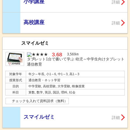
小学講座
詳細
高校講座
詳細
スマイルゼミ
3.68
3,569
件
タブレット1台で書いて学ぶ 幼児～中学生向けタブレット
通信教育
対象学年
年少～年長, 小1～6, 中1～3, 高1～3
授業形式
通信教育・ネット学習
目的
中学受験, 高校受験, 大学受験, 映像授業
科目
算数, 数学, 英語, 国語, 理科, 社会
チェックを入れて資料請求（無料）
スマイルゼミ
詳細