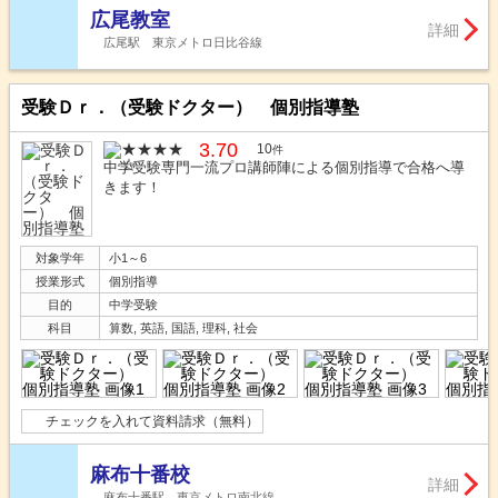
広尾教室
詳細
広尾駅 東京メトロ日比谷線
受験Ｄｒ．（受験ドクター） 個別指導塾
3.70
10
件
中学受験専門一流プロ講師陣による個別指導で合格へ導
きます！
対象学年
小1～6
授業形式
個別指導
目的
中学受験
科目
算数, 英語, 国語, 理科, 社会
チェックを入れて資料請求（無料）
麻布十番校
詳細
麻布十番駅 東京メトロ南北線