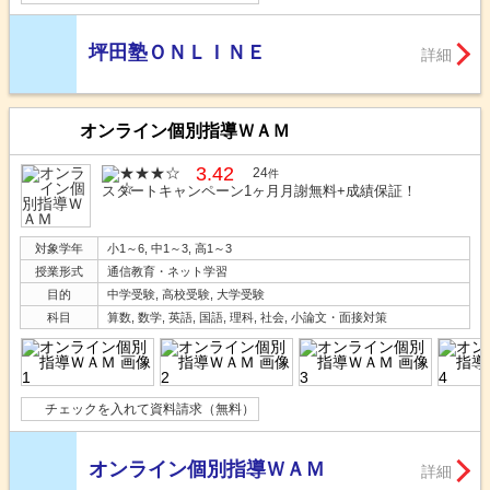
坪田塾ＯＮＬＩＮＥ
詳細
オンライン個別指導ＷＡＭ
3.42
24
件
スタートキャンペーン1ヶ月月謝無料+成績保証！
対象学年
小1～6, 中1～3, 高1～3
授業形式
通信教育・ネット学習
目的
中学受験, 高校受験, 大学受験
科目
算数, 数学, 英語, 国語, 理科, 社会, 小論文・面接対策
チェックを入れて資料請求（無料）
オンライン個別指導ＷＡＭ
詳細