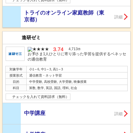
トライのオンライン家庭教師（東
詳細
京都）
進研ゼミ
3.74
4,713
件
お子さま1人ひとりに寄り添った学習を提供するベネッセ
の通信教育
対象学年
小1～6, 中1～3, 高1～3
授業形式
通信教育・ネット学習
目的
中学受験, 高校受験, 大学受験, 映像授業
科目
算数, 数学, 英語, 国語, 理科, 社会
チェックを入れて資料請求（無料）
中学講座
詳細