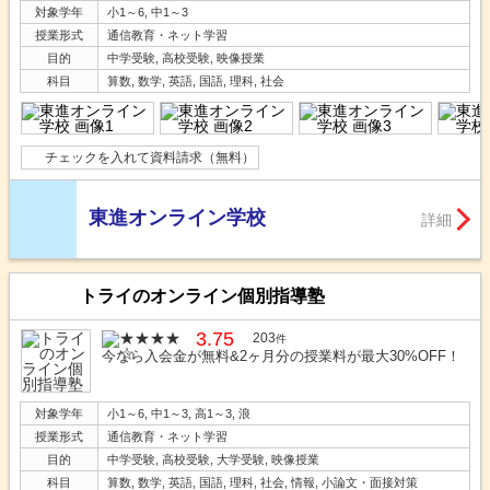
対象学年
小1～6, 中1～3
授業形式
通信教育・ネット学習
目的
中学受験, 高校受験, 映像授業
科目
算数, 数学, 英語, 国語, 理科, 社会
チェックを入れて資料請求（無料）
東進オンライン学校
詳細
トライのオンライン個別指導塾
3.75
203
件
今なら入会金が無料&2ヶ月分の授業料が最大30%OFF！
対象学年
小1～6, 中1～3, 高1～3, 浪
授業形式
通信教育・ネット学習
目的
中学受験, 高校受験, 大学受験, 映像授業
科目
算数, 数学, 英語, 国語, 理科, 社会, 情報, 小論文・面接対策