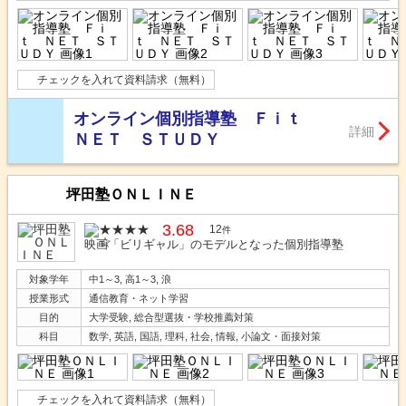
チェックを入れて資料請求（無料）
オンライン個別指導塾 Ｆｉｔ
詳細
ＮＥＴ ＳＴＵＤＹ
坪田塾ＯＮＬＩＮＥ
3.68
12
件
映画「ビリギャル」のモデルとなった個別指導塾
対象学年
中1～3, 高1～3, 浪
授業形式
通信教育・ネット学習
目的
大学受験, 総合型選抜・学校推薦対策
科目
数学, 英語, 国語, 理科, 社会, 情報, 小論文・面接対策
チェックを入れて資料請求（無料）