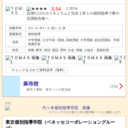
3.54
1,767
件
自分だけのカリキュラムと完全１対１の個別指導で夢の
志望校合格へ
対象学年
小1～6, 中1～3, 高1～3, 浪
授業形式
個別指導
中学受験, 公立中高一貫校, 高校受験, 大学受験, 総合型選抜・学校
目的
推薦対策
科目
算数, 数学, 英語, 国語, 理科, 社会, 情報, 小論文・面接対策
チェックを入れて資料請求（無料）
麻布校
詳細
麻布十番駅 東京メトロ南北線
[PR]
※クリックすると塾ナビ内の塾情報ページに移動します。
東京個別指導学院（ベネッセコーポレーショングルー