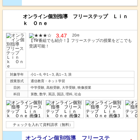
オンライン個別指導 フリーステップ Ｌｉｎ
ｋ Ｏｎｅ
3.47
20
件
【TV番組でも紹介！】フリーステップの授業をどこでも
受講可能！
対象学年
小1～6, 中1～3, 高1～3, 浪
授業形式
通信教育・ネット学習
目的
中学受験, 高校受験, 大学受験, 映像授業
科目
算数, 数学, 英語, 国語, 理科, 社会
チェックを入れて資料請求（無料）
オンライン個別指導 フリーステ