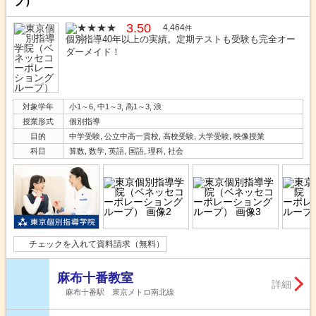
プ）
3.50
4,464
件
個別指導40年以上の実績。定期テストも受験も完全オー
ダーメイド！
対象学年
小1～6, 中1～3, 高1～3, 浪
授業形式
個別指導
目的
中学受験, 公立中高一貫校, 高校受験, 大学受験, 映像授業
科目
算数, 数学, 英語, 国語, 理科, 社会
チェックを入れて資料請求（無料）
麻布十番教室
詳細
麻布十番駅 東京メトロ南北線