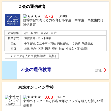
Ｚ会の通信教育
3.76
1,490
件
自宅学習で考える力を育む小学生・中学生・高校生向け
通信教育
対象学年
小1～6, 中1～3, 高1～3, 浪
授業形式
通信教育・ネット学習
目的
中学受験, 公立中高一貫校, 高校受験, 大学受験, 映像授業
科目
算数, 数学, 英語, 国語, 理科, 社会, 小論文・面接対策
チェックを入れて資料請求（無料）
Ｚ会の通信教育
詳細
東進オンライン学校
3.83
432
件
東進ハイスクールと四谷大塚がタッグを組んだ新しい通
信教育