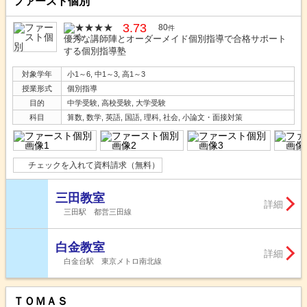
ファースト個別
3.73
80
件
優秀な講師陣とオーダーメイド個別指導で合格サポート
する個別指導塾
対象学年
小1～6, 中1～3, 高1～3
授業形式
個別指導
目的
中学受験, 高校受験, 大学受験
科目
算数, 数学, 英語, 国語, 理科, 社会, 小論文・面接対策
チェックを入れて資料請求（無料）
三田教室
詳細
三田駅 都営三田線
白金教室
詳細
白金台駅 東京メトロ南北線
ＴＯＭＡＳ