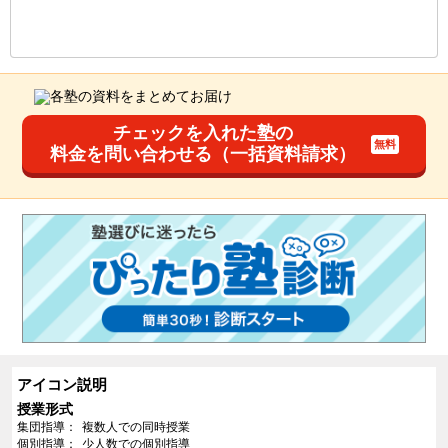
もっと見る
後の
--
～
--
件を表示／全
49
件
チェックを入れた塾の
料金を問い合わせる（一括資料請求）
アイコン説明
授業形式
集団指導
複数人での同時授業
個別指導
少人数での個別指導