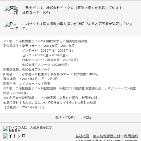
「塾ナビ」は、株式会社イトクロ（東証上場）が運営しています。
証券コード：6049
このサイトは個人情報の取り扱いが適切であると第三者が認定していま
す。
※1 塾・予備校検索サイトの利用に関する市場実態把握調査
実査委託先：楽天リサーチ（2014年度～2018年度）
インテージ（2019年度～2022年度）
セレス（2023年度～2024年度）
日本ナンバーワン調査総研（2025年度）
株式会社アスマーク（2026年度）
調査委託先：株式会社アスマーク
回答者 ：小学生～高校生の子供を持つ30～50代の女性1,300名
調査期間 ：2026年1月29日～2月3日
調査手法 ：インターネット調査
※2 塾・予備校検索サイト掲載教室数、掲載口コミ数調査 実査委託先：日本ナンバーワン調査
総研（2025年度）
※3 利用者が資料請求し、その後実際に入塾した場合に利用者に対して
抽選で交付するお祝い金について塾検索サイト6社を比較した結果
（当社調べ 2024年7月5日）
塾ナビTOP
｜
PC版
会社概要
｜
個人情報保護方針
｜
利用規約
Copyright © 塾ナビ All Rights Reserved.