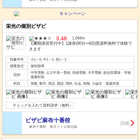
栄光の個別ビザビ
3.48
1,068
件
【夏期講習受付中】1講座(80分×4回)受講料無料で体験で
きます
対象学年
小1～6, 中1～3, 高1～3
授業形式
個別指導
中学受験, 公立中高一貫校, 高校受験, 大学受験, 総合型選抜・学校
目的
推薦対策
科目
算数, 数学, 英語, 国語, 理科, 社会, 情報, 小論文・面接対策
チェックを入れて資料請求（無料）
ビザビ麻布十番校
詳細
麻布十番駅 東京メトロ南北線