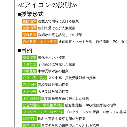
≪アイコンの説明≫
■授業形式
複数人で同時に受ける授業
集団指導
個別で受ける少人数授業
個別指導
教師が自宅を訪問しての授業
家庭教師
通信教育・ネット学習（通信添削、PC、タ
通信教育・ネット学習
■目的
映像を用いた授業
映像授業
子供英語に特化した授業
子供英語
中学受験対策の授業
中学受験
公立中高一貫校受験対策の授業
公立中高一貫校
高校受験対策の授業
高校受験
大学受験対策の授業
大学受験
医学部受験対策に特化した授業
医学部受験
総合型選抜・学校推薦対策の指導
総合型選抜・学校推薦対策
プログラミングの習得・ロボットの作成
プログラミング・ロボット
理科の実験や観察を用いた授業
理科実験
自立型学習の形態でおこなわれる指導
自立型学習