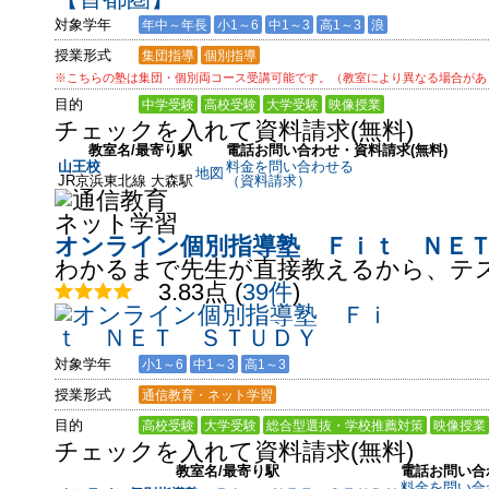
対象学年
年中～年長
小1～6
中1～3
高1～3
浪
授業形式
集団指導
個別指導
※こちらの塾は集団・個別両コース受講可能です。（教室により異なる場合があ
目的
中学受験
高校受験
大学受験
映像授業
チェックを入れて資料請求(無料)
教室名/最寄り駅
電話お問い合わせ・資料請求(無料)
山王校
料金を問い合わせる
地図
JR京浜東北線 大森駅
（資料請求）
オンライン個別指導塾 Ｆｉｔ ＮＥ
わかるまで先生が直接教えるから、テ
3.83点
(
39件
)
対象学年
小1～6
中1～3
高1～3
授業形式
通信教育・ネット学習
目的
高校受験
大学受験
総合型選抜・学校推薦対策
映像授業
チェックを入れて資料請求(無料)
教室名/最寄り駅
電話お問い合
料金を問い合