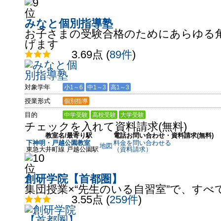
みなと個別指導塾
お子さまの受験合格のためにあらゆる
げます
3.69点
(
89件
)
対象学年
小1～6
中1～3
高1～3
授業形式
個別指導
目的
中学受験
高校受験
大学受験
チェックを入れて資料請求(無料)
教室名/最寄り駅
電話お問い合わせ・資料請求(無料)
下神明・戸越公園教室
料金を問い合わせる
地図
東急大井町線 戸越公園駅
（資料請求）
創研学院【首都圏】
集団授業×“先生のいる自習室”で、す
3.55点
(
259件
)