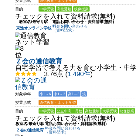
授業形式
通信教育・ネット学習
目的
中学受験
高校受験
映像授業
チェックを入れて資料請求(無料)
教室名/最寄り駅
電話お問い合わせ・資料請求(無料)
料金を問い合わせる
東進オンライン学校
（資料請求）
Ｚ会の通信教育
自宅学習で考える力を育む小学生・中
3.76点
(
1,490件
)
対象学年
小1～6
中1～3
高1～3
浪
授業形式
通信教育・ネット学習
目的
中学受験
公立中高一貫校
高校受験
大学受験
映像授業
チェックを入れて資料請求(無料)
教室名/最寄り駅
電話お問い合わせ・資料請求(無料)
料金を問い合わせる
Ｚ会の通信教育
（資料請求）