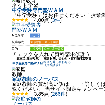
中学受験専門塾ＷＡＭ
『中学受験』はお任せください！授業
4.00点
(
3件
)
対象学年
小1～6
授業形式
通信教育・ネット学習
目的
中学受験
公立中高一貫校
チェックを入れて資料請求(無料)
教室名/最寄り駅
電話お問い合わせ・資料請求(無料)
料金を問い合わせる
中学受験専門塾ＷＡＭ
（資料請求）
家庭教師のノーバス
家庭教師の質が高い訳は・・・詳しく
覧ください。 当サイト限定キャンペー
3.85点
(
266件
)