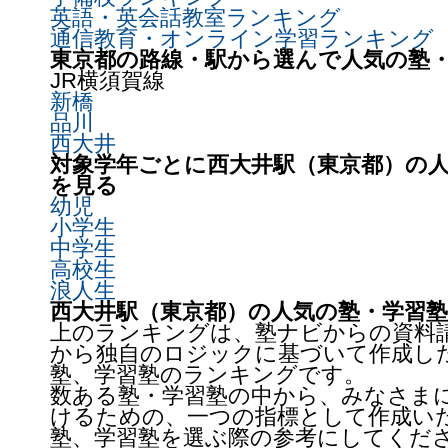
英語・英会話教室
ランキング
通信教育・オンライン学習
ランキング
東京都の路線・駅から選んで人気の塾
JR横須賀線
新橋
品川
西大井
対象学年ごとに西大井駅（東京都）の
を見る
幼児
小学生
中学生
高校生
浪人生
西大井駅（東京都）の人気の塾・学習
上のランキングは、塾ナビからの資料
から独自のロジックに基づいて作成し
塾、学習塾のランキングです。
数ある塾・学習塾の中から、みなさま
けるための、一つの指標として作成い
塾、学習塾を選ぶ際の参考にしてくだ