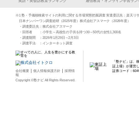
英語・英会話教室ランキング
通信教育・オンライン学習ラン
※1 塾・予備校検索サイトの利用に関する市場実態把握調査 実査委託先：楽天リサーチ（2
日本ナンバーワン調査総研（2025年度）株式会社アスマーク（2026年度）
・調査委託先：株式会社アスマーク
・回答者 ：小学生～高校生の子供を持つ30～50代の女性1,300名
・調査期間 ：2026年1月29日～2月3日
・調査手法 ：インターネット調査
「塾ナビ」は、
証上場）が運営
｜
｜
会社概要
個人情報保護方針
採用情
証券コード：604
報
Copyright ©塾ナビ All Rights Reserved.