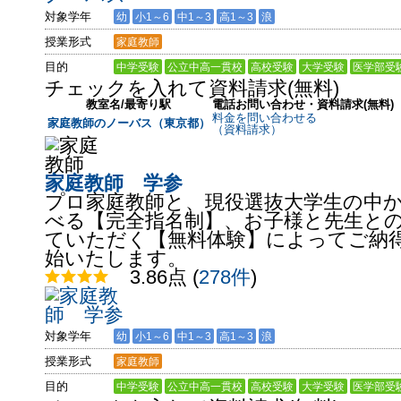
対象学年
幼
小1～6
中1～3
高1～3
浪
授業形式
家庭教師
目的
中学受験
公立中高一貫校
高校受験
大学受験
医学部受
チェックを入れて資料請求(無料)
教室名/最寄り駅
電話お問い合わせ・資料請求(無料)
料金を問い合わせる
家庭教師のノーバス（東京都）
（資料請求）
家庭教師 学参
プロ家庭教師と、現役選抜大学生の中
べる【完全指名制】、お子様と先生と
ていただく【無料体験】によってご納
始いたします。
3.86点
(
278件
)
対象学年
幼
小1～6
中1～3
高1～3
浪
授業形式
家庭教師
目的
中学受験
公立中高一貫校
高校受験
大学受験
医学部受