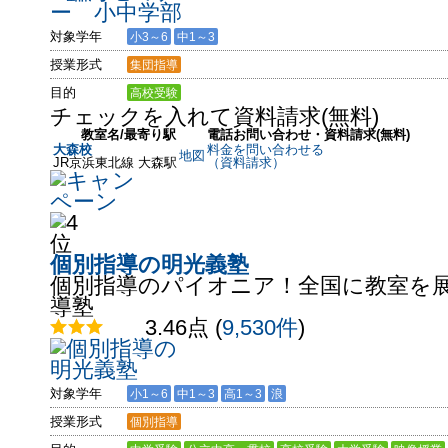
対象学年
小3～6
中1～3
授業形式
集団指導
目的
高校受験
チェックを入れて資料請求(無料)
教室名/最寄り駅
電話お問い合わせ・資料請求(無料)
大森校
料金を問い合わせる
地図
JR京浜東北線 大森駅
（資料請求）
個別指導の明光義塾
個別指導のパイオニア！全国に教室を
導塾
3.46点
(
9,530件
)
対象学年
小1～6
中1～3
高1～3
浪
授業形式
個別指導