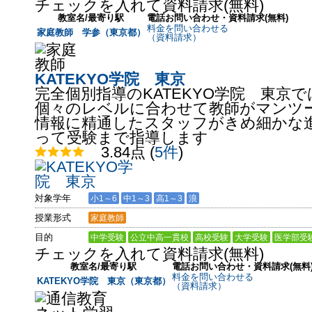
チェックを入れて資料請求(無料)
教室名/最寄り駅
電話お問い合わせ・資料請求(無料)
料金を問い合わせる
家庭教師 学参（東京都）
（資料請求）
KATEKYO学院 東京
完全個別指導のKATEKYO学院 東京
個々のレベルに合わせて教師がマンツ
情報に精通したスタッフがきめ細かな
って受験まで指導します
3.84点
(
5件
)
対象学年
小1～6
中1～3
高1～3
浪
授業形式
家庭教師
目的
中学受験
公立中高一貫校
高校受験
大学受験
医学部受
チェックを入れて資料請求(無料)
教室名/最寄り駅
電話お問い合わせ・資料請求(無料
料金を問い合わせる
KATEKYO学院 東京（東京都）
（資料請求）