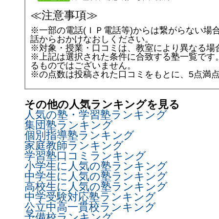
≪注意事項≫
※一部の電話(ＩＰ電話等)からは繋がらない場
話からおかけなおしください。
※対象・授業・口コミは、教室により異なる場
※上記は選択された条件に合致する塾一覧です
るものではございません。
※
の点数は投稿された口コミをもとに、5点満
その他の人気ランキングを見る
人気の塾・学習塾
ランキング
集団塾
ランキング
個別指導塾
ランキング
家庭教師
ランキング
学習塾口コミ
ランキング
小学生に人気の塾
ランキング
中学生に人気の塾
ランキング
高校生に人気の塾
ランキング
中学受験対応塾
ランキング
公立中高一貫校
ランキング
予備校
ランキング