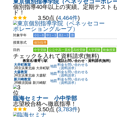
東京個別指導学院（ベネッセコーポレ
個別指導40年以上の実績。定期テスト
ド！
3.50点
(
4,464件
)
対象学年
小1～6
中1～3
高1～3
浪
授業形式
個別指導
目的
中学受験
公立中高一貫校
高校受験
大学受験
映像授業
チェックを入れて資料請求(無料)
教室名/最寄り駅
電話お問い合わせ・資料請求(無料)
大井町教室
料金を問い合わせる
地図
JR京浜東北線 大井町駅
（資料請求）
大森教室
料金を問い合わせる
地図
JR京浜東北線 大森駅
（資料請求）
新川崎教室
料金を問い合わせる
地図
JR横須賀線 新川崎駅
（資料請求）
臨海セミナー 小中学部
志望校合格へ徹底指導！
3.50点
(
3,783件
)