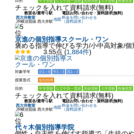
目的
中学受験
公立中高一貫校
高校受験
大学受験
映像授業
チェックを入れて資料請求(無料)
教室名/最寄り駅
電話お問い合わせ・資料請求(無料)
西大井教室
料金を問い合わせる
地図
JR横須賀線 西大井駅
（資料請求）
京進の個別指導スクール・ワン
褒める指導で伸びる学力/小中高対象/個
3.55点
(
1,884件
)
対象学年
小1～6
中1～3
高1～3
授業形式
個別指導
目的
中学受験
公立中高一貫校
高校受験
大学受験
映像授業
チェックを入れて資料請求(無料)
教室名/最寄り駅
電話お問い合わせ・資料請求(無料)
西大井教室
料金を問い合わせる
地図
JR横須賀線 西大井駅
（資料請求）
代々木個別指導学院
個性・自主性を伸ばす指導で「生徒の