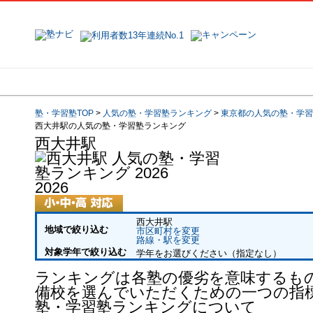
地域で探す
塾名で探す
塾・学習塾TOP
>
人気の塾・学習塾ランキング
>
東京都の人気の塾・学習
西大井駅の人気の塾・学習塾ランキング
西大井駅
2026
西大井駅
地域
で絞り込む
市区町村を変更
路線・駅を変更
対象学年
で絞り込む
学年をお選びください（指定なし）
ランキングは各塾の優劣を意味するも
備校を選んでいただくための一つの指
塾・学習塾ランキングについて