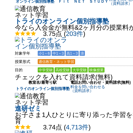
オンライン個別指導塾 Ｆｉｔ ＮＥＴ ＳＴＵＤＹ
（資料請求）
トライのオンライン個別指導塾
今なら入会金が無料&2ヶ月分の授業料が
3.75点
(
203件
)
対象学年
小1～6
中1～3
高1～3
浪
授業形式
通信教育・ネット学習
目的
中学受験
高校受験
大学受験
映像授業
チェックを入れて資料請求(無料)
教室名/最寄り駅
電話お問い合わせ・資料請求(無料)
料金を問い合わせる
トライのオンライン個別指導塾
（資料請求）
進研ゼミ
お子さま1人ひとりに寄り添った学習
育
3.74点
(
4,713件
)