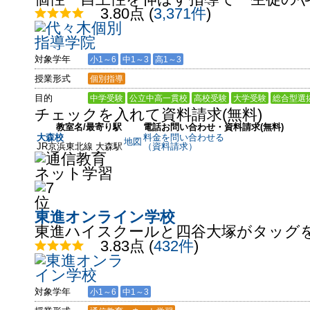
3.80点
(
3,371件
)
対象学年
小1～6
中1～3
高1～3
授業形式
個別指導
目的
中学受験
公立中高一貫校
高校受験
大学受験
総合型選
チェックを入れて資料請求(無料)
教室名/最寄り駅
電話お問い合わせ・資料請求(無料)
大森校
料金を問い合わせる
地図
JR京浜東北線 大森駅
（資料請求）
東進オンライン学校
東進ハイスクールと四谷大塚がタッグ
3.83点
(
432件
)
対象学年
小1～6
中1～3