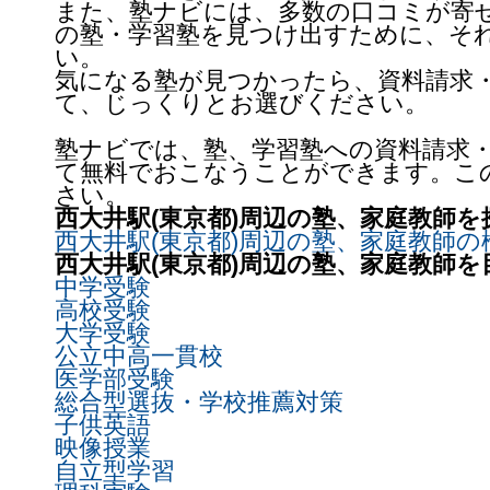
また、塾ナビには、多数の口コミが寄
の塾・学習塾を見つけ出すために、そ
い。
気になる塾が見つかったら、資料請求
て、じっくりとお選びください。
塾ナビでは、塾、学習塾への資料請求
て無料でおこなうことができます。こ
さい。
西大井駅(東京都)周辺の塾、家庭教師を
西大井駅(東京都)周辺の塾、家庭教師の
西大井駅(東京都)周辺の塾、家庭教師
中学受験
高校受験
大学受験
公立中高一貫校
医学部受験
総合型選抜・学校推薦対策
子供英語
映像授業
自立型学習