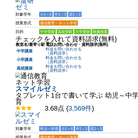
対象学年
小1～6
中1～3
高1～3
授業形式
通信教育・ネット学習
目的
中学受験
高校受験
大学受験
映像授業
チェックを入れて資料請求(無料)
教室名/最寄り駅
電話お問い合わせ・資料請求(無料)
料金を問い合わせる
中学講座
（資料請求）
料金を問い合わせる
小学講座
（資料請求）
料金を問い合わせる
高校講座
（資料請求）
スマイルゼミ
タブレット1台で書いて学ぶ 幼児～中
育
3.68点
(
3,569件
)
対象学年
年少～年長
小1～6
中1～3
高1～3
授業形式
通信教育・ネット学習