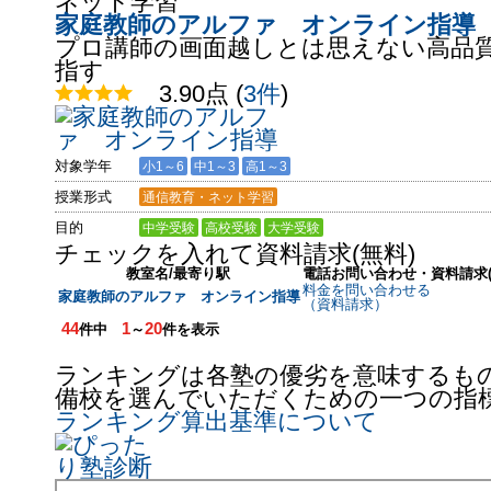
家庭教師のアルファ オンライン指導
プロ講師の画面越しとは思えない高品
指す
3.90点
(
3件
)
対象学年
小1～6
中1～3
高1～3
授業形式
通信教育・ネット学習
目的
中学受験
高校受験
大学受験
チェックを入れて資料請求(無料)
教室名/最寄り駅
電話お問い合わせ・資料請求(
料金を問い合わせる
家庭教師のアルファ オンライン指導
（資料請求）
44
1
20
件中
～
件を表示
ランキングは各塾の優劣を意味するも
備校を選んでいただくための一つの指
ランキング算出基準について