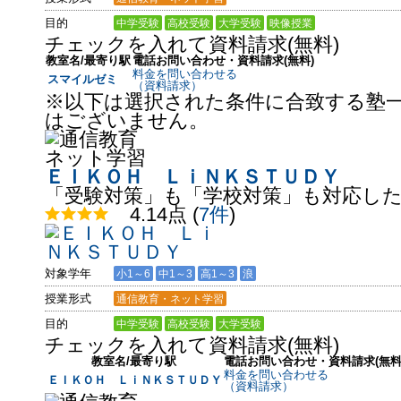
目的
中学受験
高校受験
大学受験
映像授業
チェックを入れて資料請求(無料)
教室名/最寄り駅
電話お問い合わせ・資料請求(無料)
料金を問い合わせる
スマイルゼミ
（資料請求）
※以下は選択された条件に合致する塾
はございません。
ＥＩＫＯＨ ＬｉＮＫＳＴＵＤＹ
「受験対策」も「学校対策」も対応した
4.14点
(
7件
)
対象学年
小1～6
中1～3
高1～3
浪
授業形式
通信教育・ネット学習
目的
中学受験
高校受験
大学受験
チェックを入れて資料請求(無料)
教室名/最寄り駅
電話お問い合わせ・資料請求(無料
料金を問い合わせる
ＥＩＫＯＨ ＬｉＮＫＳＴＵＤＹ
（資料請求）