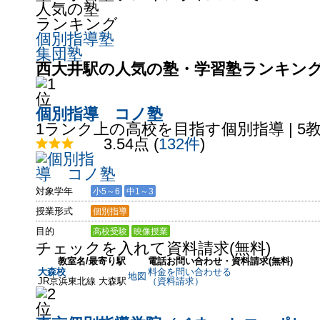
人気の塾
ランキング
個別指導塾
集団塾
西大井駅の人気の塾・学習塾ランキング 2
個別指導 コノ塾
1ランク上の高校を目指す個別指導 | 5教科
3.54点
(
132件
)
対象学年
小5～6
中1～3
授業形式
個別指導
目的
高校受験
映像授業
チェックを入れて資料請求(無料)
教室名/最寄り駅
電話お問い合わせ・資料請求(無料)
大森校
料金を問い合わせる
地図
JR京浜東北線 大森駅
（資料請求）