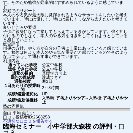
す。そのため勉強が効率的にすすめられているように感じていま
す。
家庭でのサポート
本人のやる気が最大限に発揮されるようなサポートをしたいと考え
ています。時には優しく、時には厳しくしながら支えたいと考えて
います。
良いところや要望
子供に親身になって接してもらえているきがしています。強く押し
付けるのでもなく、本人のやる気を引き出してくれようとしている
と感じています。
総合評価
指導の方針、やり方が自分の子供に非常にあっていると感じていま
す。勉強は何より本人のやる気が重要だと感じているのでそのよう
な点で安心して通わす事ができています。
利用内容
通っていた学校
公立中学校
進学できた学校
公立中学校
通塾の目的
基礎学力向上
目的の達成度
達成できた
通塾頻度
週3日
1日あたりの授業時
2～3時間
間
成績/偏差値変化
UP
入塾時:
平均よりやや下
→
入塾後:
平均よりやや
成績/偏差値推移
上
塾の雰囲気
自由
平均
厳しい
口コミ投稿者ID:2668258
不適切な口コミを報告する
臨海セミナー 小中学部
大森校
の評判・口
コミ