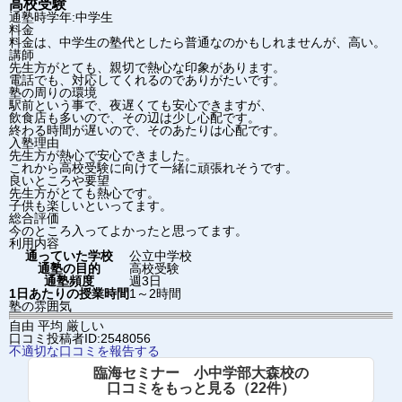
高校受験
通塾時学年:中学生
料金
料金は、中学生の塾代としたら普通なのかもしれませんが、高い。
講師
先生方がとても、親切で熱心な印象があります。
電話でも、対応してくれるのでありがたいです。
塾の周りの環境
駅前という事で、夜遅くても安心できますが、
飲食店も多いので、その辺は少し心配です。
終わる時間が遅いので、そのあたりは心配です。
入塾理由
先生方が熱心で安心できました。
これから高校受験に向けて一緒に頑張れそうです。
良いところや要望
先生方がとても熱心です。
子供も楽しいといってます。
総合評価
今のところ入ってよかったと思ってます。
利用内容
通っていた学校
公立中学校
通塾の目的
高校受験
通塾頻度
週3日
1日あたりの授業時間
1～2時間
塾の雰囲気
自由
平均
厳しい
口コミ投稿者ID:2548056
不適切な口コミを報告する
臨海セミナー 小中学部大森校の
口コミをもっと見る（22件）