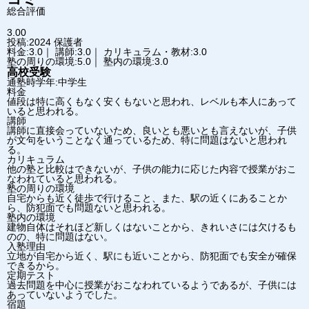
総合評価
3.00
投稿:2024
保護者
料金:3.0｜ 講師:3.0｜ カリキュラム・教材:3.0
塾の周りの環境:5.0｜ 塾内の環境:3.0
高校受験
通塾時学年:中学生
料金
値段は特に高くもなく安くもないと思われ、レベルも本人にあって
いると思われる。
講師
講師に直接会っていないため、良いとも悪いとも言えないが、子供
が文句をいうことなく通っているため、特に問題はないと思われ
る。
カリキュラム
他の塾と比較はできないが、子供の能力に応じた内容で授業がおこ
なわれていると思われる。
塾の周りの環境
自宅からも近く徒歩で行けること、また、駅の近くにあることか
ら、防犯面でも問題ないと思われる。
塾内の環境
建物自体はそれほど新しくはないことから、きれいさには欠けるも
のの、特に問題はない。
入塾理由
立地が自宅から近く、駅にも近いことから、防犯面でも安全が確保
できるから。
定期テスト
過去問題を中心に授業がおこなわれているようであるが、子供には
あっていないようでした。
宿題