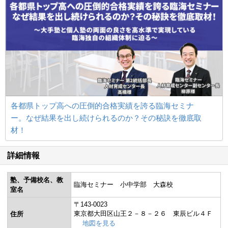
各都県トップ高への圧倒的合格実績を誇る臨海セミナ
ー。なぜ結果を出し続けられるのか？その秘訣を徹底取
材！
詳細情報
塾、予備校名、教
臨海セミナー 小中学部 大森校
室名
〒143-0023
東京都大田区山王２－８－２６ 東辰ビル４Ｆ
住所
地図を見る