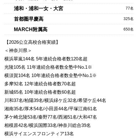
浦和・浦和一女・大宮
77名
首都圏早慶高
325名
MARCH附属高
650名
【2026公立高校合格実績】
＜神奈川県＞
横浜翠嵐144名 5年連続合格者数120名超
光陵105名 11年連続合格者数全塾中No.1※
横須賀104名 10年連続合格者数全塾中No.1※
多摩92名 12年連続合格者数70名超
新城65名 10年連続合格者数60名超
川和37名/柏陽39名/横浜緑ケ丘32名/希望ケ丘44名
湘南35名/厚木54名/小田原44名/平塚江南61名
茅ケ崎北陵53名/秦野77名/西湘51名/大和47名
相模原42名/横浜国際33名/神奈川総合39名
横浜サイエンスフロンティア13名