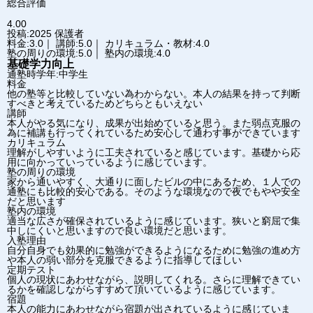
総合評価
4.00
投稿:2025
保護者
料金:3.0｜ 講師:5.0｜ カリキュラム・教材:4.0
塾の周りの環境:5.0｜ 塾内の環境:4.0
基礎学力向上
通塾時学年:中学生
料金
他の塾等と比較していない為わからない。本人の結果を持って判断
すべきと考えているためどちらともいえない
講師
本人がやる気になり、成果が出始めていると思う。また弱点克服の
為に補講も行ってくれているため安心して通わす事ができています
カリキュラム
理解がしやすいように工夫されていると感じています。基礎から応
用に向かっていっているように感じています。
塾の周りの環境
家から通いやすく、大通りに面したビルの中にあるため、１人での
通塾にも比較的安心である。そのような環境なので夜でもやや安全
だと思います
塾内の環境
適当な広さが確保されているように感じています。狭いと窮屈で集
中しにくいと思いますので良い環境だと思います。
入塾理由
自分自身でも効果的に勉強ができるようになるために勉強の進め方
や本人の弱い部分を克服できるように指導してほしい
定期テスト
個人の現状にあわせながら、説明してくれる。さらに理解できてい
るかを確認しながらすすめて頂いているように感じています。
宿題
本人の能力にあわせながら宿題が出されているように感じていま