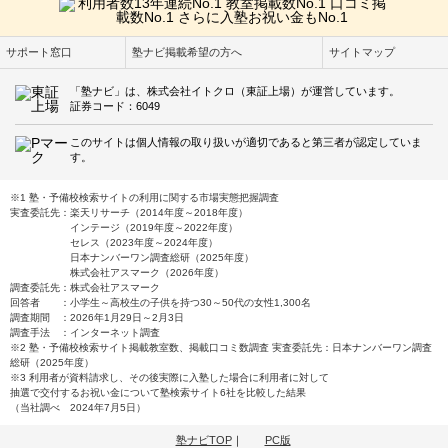
サポート窓口
塾ナビ掲載希望の方へ
サイトマップ
「塾ナビ」は、株式会社イトクロ（東証上場）が運営しています。
証券コード：6049
このサイトは個人情報の取り扱いが適切であると第三者が認定していま
す。
※1 塾・予備校検索サイトの利用に関する市場実態把握調査
実査委託先：楽天リサーチ（2014年度～2018年度）
インテージ（2019年度～2022年度）
セレス（2023年度～2024年度）
日本ナンバーワン調査総研（2025年度）
株式会社アスマーク（2026年度）
調査委託先：株式会社アスマーク
回答者 ：小学生～高校生の子供を持つ30～50代の女性1,300名
調査期間 ：2026年1月29日～2月3日
調査手法 ：インターネット調査
※2 塾・予備校検索サイト掲載教室数、掲載口コミ数調査 実査委託先：日本ナンバーワン調査
総研（2025年度）
※3 利用者が資料請求し、その後実際に入塾した場合に利用者に対して
抽選で交付するお祝い金について塾検索サイト6社を比較した結果
（当社調べ 2024年7月5日）
塾ナビTOP
｜
PC版