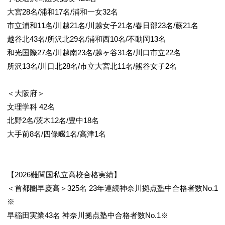
大宮28名/浦和17名/浦和一女32名
市立浦和11名/川越21名/川越女子21名/春日部23名/蕨21名
越谷北43名/所沢北29名/浦和西10名/不動岡13名
和光国際27名/川越南23名/越ヶ谷31名/川口市立22名
所沢13名/川口北28名/市立大宮北11名/熊谷女子2名
＜大阪府＞
文理学科 42名
北野2名/茨木12名/豊中18名
大手前8名/四條畷1名/高津1名
【2026難関国私立高校合格実績】
＜首都圏早慶高＞325名 23年連続神奈川拠点塾中合格者数No.1
※
早稲田実業43名 神奈川拠点塾中合格者数No.1※