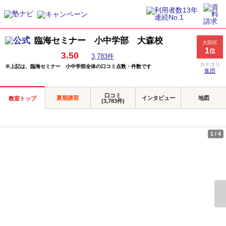
臨海セミナー 小中学部 大森校
大田区
1
位
3.50
3,783件
カテゴリ
※上記は、臨海セミナー 小中学部全体の口コミ点数・件数です
集団
口コミ
夏期講習
インタビュー
地図
教室トップ
(3,783件)
1
/
4