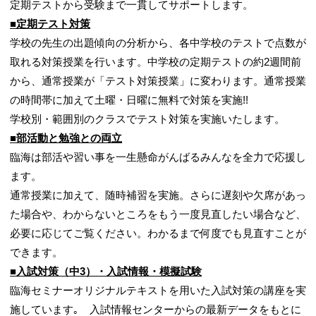
定期テストから受験まで一貫してサポートします。
■定期テスト対策
学校の先生の出題傾向の分析から、各中学校のテストで点数が
取れる対策授業を行います。中学校の定期テストの約2週間前
から、通常授業が「テスト対策授業」に変わります。通常授業
の時間帯に加えて土曜・日曜に無料で対策を実施!!
学校別・範囲別のクラスでテスト対策を実施いたします。
■部活動と勉強との両立
臨海は部活や習い事を一生懸命がんばるみんなを全力で応援し
ます。
通常授業に加えて、随時補習を実施。さらに遅刻や欠席があっ
た場合や、わからないところをもう一度見直したい場合など、
必要に応じてご覧ください。わかるまで何度でも見直すことが
できます。
■入試対策（中3）・入試情報・模擬試験
臨海セミナーオリジナルテキストを用いた入試対策の講座を実
施しています｡ 入試情報センターからの最新データをもとに