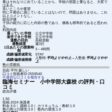
量はそれなりに出ていることから、学校の宿題と重なると、大変で
はある。
良いところや要望
特に不都合に感じていることはないので、問題はありません。これ
以上コメントなし。
総合評価
子供の能力に応じた内容の塾であり、価格も標準的であると思われ
る。
利用内容
通っていた学校
公立中学校
進学できた学校
公立中学校
通塾の目的
高校受験
通塾頻度
週3日
1日あたりの授業時
3～4時間
間
成績/偏差値変化
STAY
入塾時:
平均よりやや上
→
入塾後:
平均よりやや
成績/偏差値推移
上
塾の雰囲気
自由
平均
厳しい
口コミ投稿者ID:2559540
不適切な口コミを報告する
臨海セミナー 小中学部
大森校
の評判・口
コミ
総合評価
1.50
投稿:2024
保護者
料金:3.0｜ 講師:1.0｜ カリキュラム・教材:1.0
塾の周りの環境:3.0｜ 塾内の環境:1.0