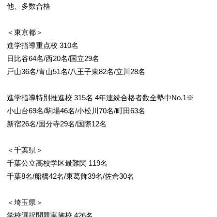
他、多数合格
＜東京都＞
進学指導重点校 310名
日比谷64名/西20名/国立29名
戸山36名/青山51名/八王子東82名/立川28名
進学指導特別推進校 315名 4年連続合格者数全塾中No.1※
小山台69名/駒場46名/小松川70名/町田63名
新宿26名/国分寺29名/国際12名
＜千葉県＞
千葉公立高校学区最難関 119名
千葉8名/船橋42名/東葛飾39名/佐倉30名
＜埼玉県＞
学校選択問題実施校 426名