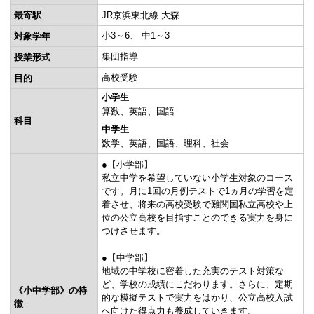
最寄駅
JR京浜東北線 大森
小3～6
中1～3
対象学年
集団指導
授業形式
高校受験
目的
小学生
算数
英語
国語
科目
中学生
数学
英語
国語
理科
社会
●【小学部】
私立中学を希望していない小学生対象のコース
です。月に1回の月例テストで1ヵ月の学習を定
着させ、将来の高校受験で難関国私立高校や上
位の公立高校を目指すことのできる実力を身に
つけさせます。
●【中学部】
地域の中学校に密着した充実のテスト対策な
ど、学校の成績にこだわります。さらに、定期
《小中学部》の特
的な模擬テストで実力をはかり、公立高校入試
徴
へ向けた得点力も養成していきます。