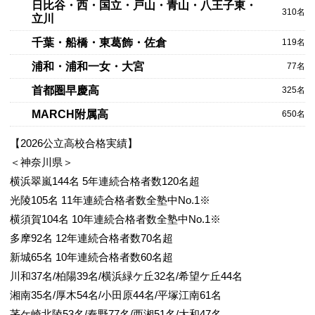
日比谷・西・国立・戸山・青山・八王子東・
310名
立川
千葉・船橋・東葛飾・佐倉
119名
浦和・浦和一女・大宮
77名
首都圏早慶高
325名
4/6
MARCH附属高
650名
【2026公立高校合格実績】
＜神奈川県＞
横浜翠嵐144名 5年連続合格者数120名超
光陵105名 11年連続合格者数全塾中No.1※
横須賀104名 10年連続合格者数全塾中No.1※
多摩92名 12年連続合格者数70名超
5/6
新城65名 10年連続合格者数60名超
川和37名/柏陽39名/横浜緑ケ丘32名/希望ケ丘44名
湘南35名/厚木54名/小田原44名/平塚江南61名
茅ケ崎北陵53名/秦野77名/西湘51名/大和47名