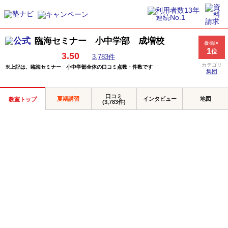
臨海セミナー 小中学部 成増校
板橋区
1
位
3.50
3,783件
カテゴリ
※上記は、臨海セミナー 小中学部全体の口コミ点数・件数です
集団
口コミ
夏期講習
インタビュー
地図
教室トップ
(3,783件)