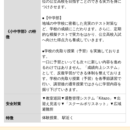
位の公立高校を目指すことのできる実力を身に
つけさせます。
●【中学部】
地域の中学校に密着した充実のテスト対策な
ど、学校の成績にこだわります。さらに、定期
《小中学部》の特
的な模擬テストで実力をはかり、公立高校入試
徴
へ向けた得点力も養成していきます。
●学校の先取り授業（予習）を実施しておりま
す。
一口に予習といっても次々に新しい内容を進め
るわけではありません。「成績向上システム」
として、反復学習ができる体制を整えておりま
す。学校の先取り授業（予習）を各季節講習で
行い、講習後の通常授業ではさらに学習内容を
掘り下げていきます。
▼教室巡回▼通塾管理システム「Kitazo」▼出
安全対策
迎え見送り▼「スクールポリスネット」▼広域
避難所
体験授業
駅近く
特徴