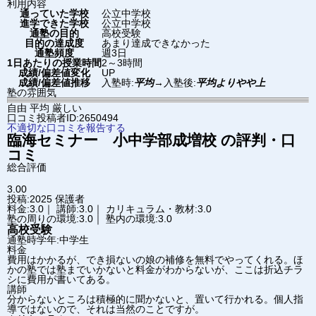
利用内容
通っていた学校
公立中学校
進学できた学校
公立中学校
通塾の目的
高校受験
目的の達成度
あまり達成できなかった
通塾頻度
週3日
1日あたりの授業時間
2～3時間
成績/偏差値変化
UP
成績/偏差値推移
入塾時:
平均
→
入塾後:
平均よりやや上
塾の雰囲気
自由
平均
厳しい
口コミ投稿者ID:2650494
不適切な口コミを報告する
臨海セミナー 小中学部
成増校
の評判・口
コミ
総合評価
3.00
投稿:2025
保護者
料金:3.0｜ 講師:3.0｜ カリキュラム・教材:3.0
塾の周りの環境:3.0｜ 塾内の環境:3.0
高校受験
通塾時学年:中学生
料金
費用はかかるが、でき損ないの娘の補修を無料でやってくれる。ほ
かの塾では塾までいかないと料金がわからないが、ここは折込チラ
シに費用が書いてある。
講師
分からないところは積極的に聞かないと、置いて行かれる。個人指
導ではないので、それは当然のことですが。