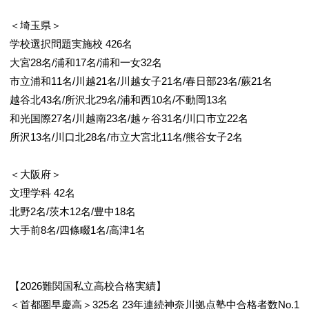
＜埼玉県＞
学校選択問題実施校 426名
大宮28名/浦和17名/浦和一女32名
市立浦和11名/川越21名/川越女子21名/春日部23名/蕨21名
越谷北43名/所沢北29名/浦和西10名/不動岡13名
和光国際27名/川越南23名/越ヶ谷31名/川口市立22名
所沢13名/川口北28名/市立大宮北11名/熊谷女子2名
＜大阪府＞
文理学科 42名
北野2名/茨木12名/豊中18名
大手前8名/四條畷1名/高津1名
【2026難関国私立高校合格実績】
＜首都圏早慶高＞325名 23年連続神奈川拠点塾中合格者数No.1