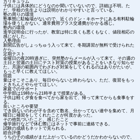
カリキュラム
子供には具体的にどうなのか聞いていないので、詳細は不明。た
だ、学校の先生よりは説明がわかりやすいと言っている。
塾の周りの環境
塾事態に駐輪場がないので、近くのドン・キホーテにある有料駐輪
場を使うしかない。通常費用プラス交通費がかかる感じ。
塾内の環境
進学説明会に行ったが、教室は特に良くも悪くもなく、値段相応の
感じがした。
入塾理由
新聞広告がしょっちゅう入って来て、冬期講習が無料で受けられた
から。
定期テスト
金曜日の夜20時過ぎに、突然塾からメールが入って来て、その週の
土日と翌週の土日にテスト対策の授業があることをいきなり知らせ
た。月謝の範囲内でわざわざ対策をしてくれるのはありがたいが、
もっと早くに教えてほしい。
宿題
量はそこそこあり、毎日やらないと終わらない。ただ、復習をもっ
ときちんとやらせてほしい。
家庭でのサポート
中学部は19時から21時半まで授業がある。
子供は軽く夕食を食べてから家を出て、帰って来てからも食事をす
る。
良いところや要望
でき損ないのわが子を含めて数名、分かってない連中を集めて、月
曜日に補習をしてくれたことが何度かあった。
その他気づいたこと、感じたこと
修学旅行などで休む際にはネットで事前に連絡できる。
試験の成績もネットで見られる。
総合評価
うちの子の成績がまだ上がっているのかどうだかわからないので、