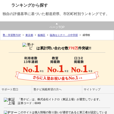
ランキングから探す
独自の評価基準に基づいた都道府県、市区町村別ランキングです。
ページTOP
塾・学習塾TOP
東京都
板橋区
臨海セミナー 小中学部
成増校
は累計問い合わせ数
770万
件突破!!
サポート窓口
塾ナビ掲載希望の方へ
サイトマップ
「塾ナビ」は、株式会社イトクロ（東証上場）が運営しています。
証券コード：6049
このサイトは個人情報の取り扱いが適切であると第三者が認定していま