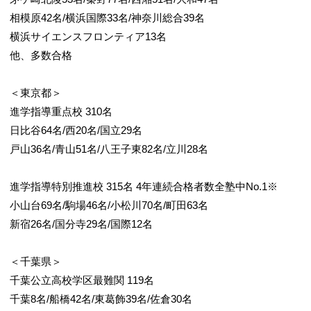
相模原42名/横浜国際33名/神奈川総合39名
横浜サイエンスフロンティア13名
他、多数合格
6/6
＜東京都＞
進学指導重点校 310名
日比谷64名/西20名/国立29名
戸山36名/青山51名/八王子東82名/立川28名
進学指導特別推進校 315名 4年連続合格者数全塾中No.1※
小山台69名/駒場46名/小松川70名/町田63名
新宿26名/国分寺29名/国際12名
＜千葉県＞
千葉公立高校学区最難関 119名
千葉8名/船橋42名/東葛飾39名/佐倉30名