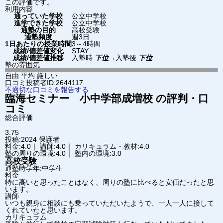
この評価です。
利用内容
通っていた学校
公立中学校
進学できた学校
公立中学校
通塾の目的
高校受験
通塾頻度
週3日
1日あたりの授業時間
3～4時間
成績/偏差値変化
STAY
成績/偏差値推移
入塾時:
下位
→
入塾後:
下位
塾の雰囲気
自由
平均
厳しい
口コミ投稿者ID:2644117
不適切な口コミを報告する
臨海セミナー 小中学部
成増校
の評判・口
コミ
総合評価
3.75
投稿:2024
保護者
料金:4.0｜ 講師:4.0｜ カリキュラム・教材:4.0
塾の周りの環境:4.0｜ 塾内の環境:3.0
高校受験
通塾時学年:中学生
料金
特に高いと思ったことはなく、周りの塾に比べると安価だったと思
います。
講師
いつも親身に相談にも乗っていただいたようで、一人一人に接して
くれていたと思います。
カリキュラム