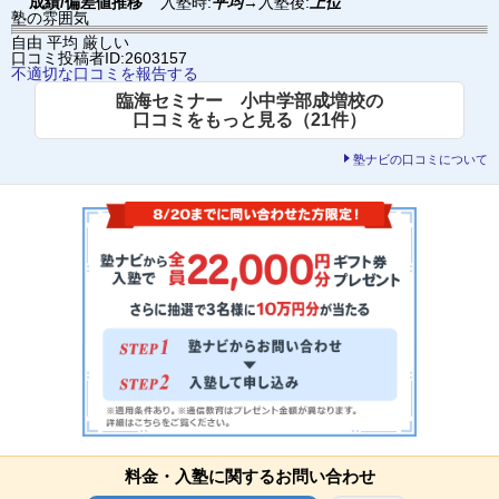
成績/偏差値推移
入塾時:
平均
→
入塾後:
上位
塾の雰囲気
自由
平均
厳しい
口コミ投稿者ID:2603157
不適切な口コミを報告する
臨海セミナー 小中学部成増校の
口コミをもっと見る（21件）
塾ナビの口コミについて
料金・入塾に関するお問い合わせ