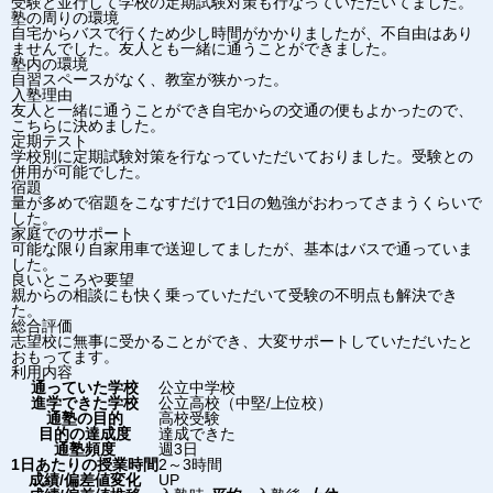
受験と並行して学校の定期試験対策も行なっていただいてました。
塾の周りの環境
自宅からバスで行くため少し時間がかかりましたが、不自由はあり
ませんでした。友人とも一緒に通うことができました。
塾内の環境
自習スペースがなく、教室が狭かった。
入塾理由
友人と一緒に通うことができ自宅からの交通の便もよかったので、
こちらに決めました。
定期テスト
学校別に定期試験対策を行なっていただいておりました。受験との
併用が可能でした。
宿題
量が多めで宿題をこなすだけで1日の勉強がおわってさまうくらいで
した。
家庭でのサポート
可能な限り自家用車で送迎してましたが、基本はバスで通っていま
した。
良いところや要望
親からの相談にも快く乗っていただいて受験の不明点も解決でき
た。
総合評価
志望校に無事に受かることができ、大変サポートしていただいたと
おもってます。
利用内容
通っていた学校
公立中学校
進学できた学校
公立高校（中堅/上位校）
通塾の目的
高校受験
目的の達成度
達成できた
通塾頻度
週3日
1日あたりの授業時間
2～3時間
成績/偏差値変化
UP