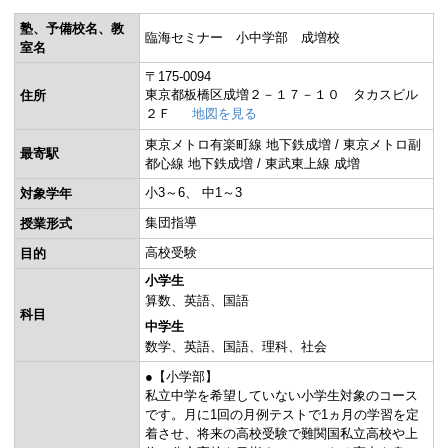
塾、予備校名、教
臨海セミナー 小中学部 成増校
室名
〒175-0094
東京都板橋区成増２－１７－１０ タカスビル
住所
２Ｆ
地図を見る
東京メトロ有楽町線 地下鉄成増 / 東京メトロ副
最寄駅
都心線 地下鉄成増 / 東武東上線 成増
小3～6
中1～3
対象学年
集団指導
授業形式
高校受験
目的
小学生
算数
英語
国語
科目
中学生
数学
英語
国語
理科
社会
●【小学部】
私立中学を希望していない小学生対象のコース
です。月に1回の月例テストで1ヵ月の学習を定
着させ、将来の高校受験で難関国私立高校や上