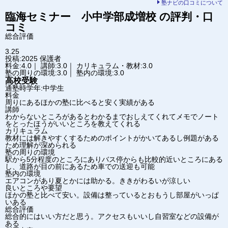
塾ナビの口コミについて
臨海セミナー 小中学部
成増校
の評判・口
コミ
総合評価
3.25
投稿:2025
保護者
料金:4.0｜ 講師:3.0｜ カリキュラム・教材:3.0
塾の周りの環境:3.0｜ 塾内の環境:3.0
高校受験
通塾時学年:中学生
料金
周りにあるほかの塾に比べると安く実績がある
講師
わからないところがあるとわかるまでおしえてくれてメモでノート
をとったほうがいいところを教えてくれる
カリキュラム
教材には解きやすくするためのポイントがかいてあるし例題がある
ため理解が深められる
塾の周りの環境
駅から5分程度のところにありバス停からも比較的近いところにある
し、道路が目の前にあるため車での送迎も可能
塾内の環境
エアコンがあり夏とかには助かる。ききがわるいが涼しい
良いところや要望
ほかの塾と比べて安い。設備は整っているとおもうし部屋がいっぱ
いある
総合評価
総合的にはいい方だと思う。アクセスもいいし自習室などの設備が
ある