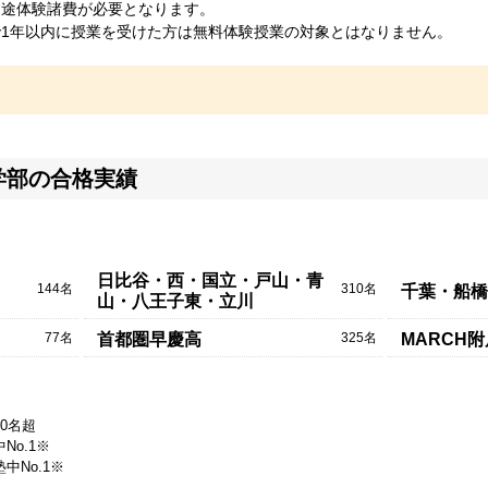
別途体験諸費が必要となります。
1年以内に授業を受けた方は無料体験授業の対象とはなりません。
学部の合格実績
日比谷・西・国立・戸山・青
144名
310名
千葉・船橋
山・八王子東・立川
77名
325名
首都圏早慶高
MARCH
20名超
No.1※
中No.1※