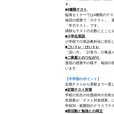
す。
■4種類テスト
臨海セミナーでは4種類のテ
毎回の授業で「小テスト」、
「学力テスト」です。
講師もテストの点数にとこと
■小学生英語
小学校での英語教科化に対応
■ごいトレ・けいトレ
「語い力」「計算力」の養成
■ご家庭とのつながり
普段の授業中の様子、毎回の
います。
【中学部のポイント】
定期テストから受験まで一貫
■定期テスト対策
学校の先生の出題傾向の分析
常授業が「テスト対策授業」に
学校別・範囲別のクラスでテ
■部活動と勉強との両立