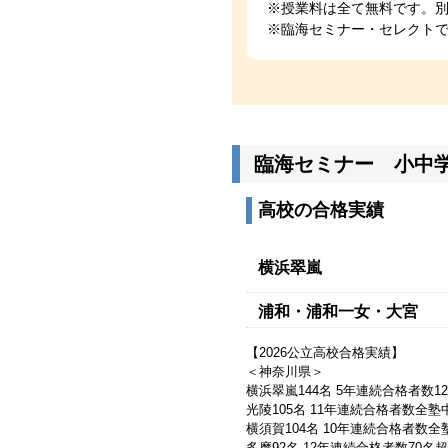
※授業料は全て無料です。
※臨海セミナー・セレクトで
臨海セミナー 小中
高校の合格実績
横浜翠嵐
浦和・浦和一女・大宮
【2026公立高校合格実績】
＜神奈川県＞
横浜翠嵐144名 5年連続合格者数1
光陵105名 11年連続合格者数全塾中
横須賀104名 10年連続合格者数全塾
多摩92名 12年連続合格者数70名超