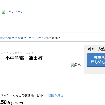
塾名で探す
ランキング
口コミ
田区の学習塾
>
臨海セミナー 小中学部
>
蒲田校
料金・入塾
ショウチュウガクブ カマタコウ
教室見
ー 小中学部 蒲田校
申し込む
－３－１ くらしの友西蒲田ビル
地図を見る
.50
点
(
3,783
件)