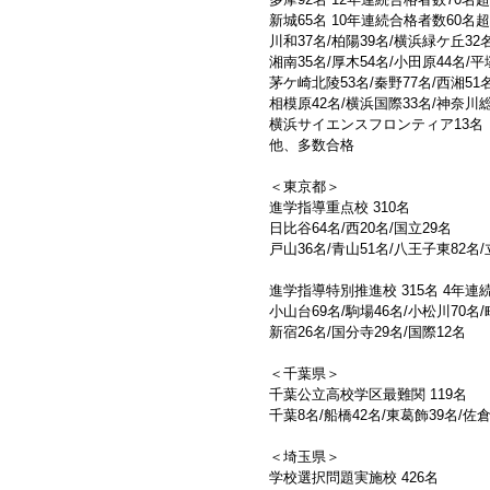
新城65名 10年連続合格者数60名超
川和37名/柏陽39名/横浜緑ケ丘32
湘南35名/厚木54名/小田原44名/
茅ケ崎北陵53名/秦野77名/西湘51
相模原42名/横浜国際33名/神奈川
横浜サイエンスフロンティア13名
他、多数合格
＜東京都＞
進学指導重点校 310名
日比谷64名/西20名/国立29名
戸山36名/青山51名/八王子東82名/
進学指導特別推進校 315名 4年連
小山台69名/駒場46名/小松川70名/
新宿26名/国分寺29名/国際12名
＜千葉県＞
千葉公立高校学区最難関 119名
千葉8名/船橋42名/東葛飾39名/佐倉
＜埼玉県＞
学校選択問題実施校 426名