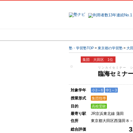
地域で探す
塾・学習塾TOP
>
東京都の学習塾
>
大
集団 大田区 1位
リンカイセミナー 
臨海セミナ
対象学年
小3～6
中1～3
授業形式
集団指導
目的
高校受験
最寄り駅
JR京浜東北線 蒲田
住所
東京都大田区西蒲田８
3
総合評価