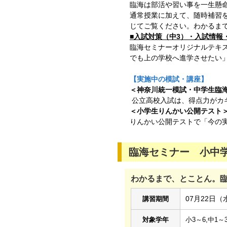
臨海は部活や習い事を一生懸
通常授業に加えて、随時補習
じてご覧ください。わかるま
■入試対策（中3）・入試情報
臨海セミナーオリジナルテキ
でも上の学校へ進学させたい
【実施中の模試・講座】
＜神奈川統一模試・中学生臨
公立高校入試は、得点力がカ
＜小学生りんかい公開テスト
りんかい公開テストで「今の
臨海セミナー 小中学
わかるまで、とことん。
07月22日（
講習期間
対象学年
小3～6,中1～