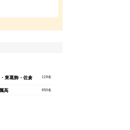
119名
・東葛飾・佐倉
650名
附属高