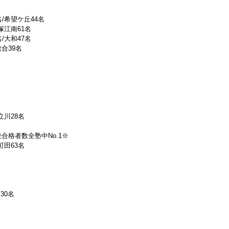
名/希望ケ丘44名
平塚江南61名
名/大和47名
総合39名
立川28名
続合格者数全塾中No.1※
町田63名
30名