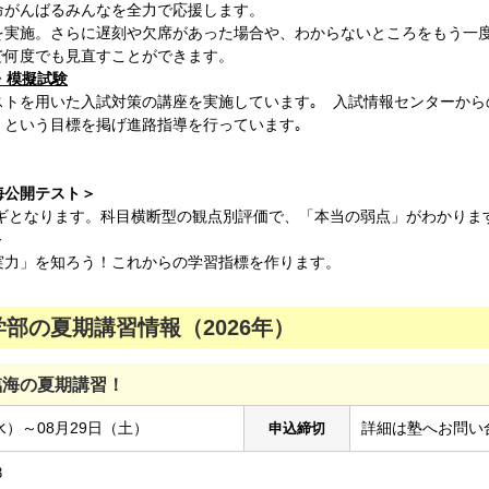
命がんばるみんなを全力で応援します。
を実施。さらに遅刻や欠席があった場合や、わからないところをもう一
で何度でも見直すことができます。
・模擬試験
ストを用いた入試対策の講座を実施しています｡ 入試情報センターから
」という目標を掲げ進路指導を行っています｡
海公開テスト＞
ギとなります。科目横断型の観点別評価で、「本当の弱点」がわかりま
＞
実力」を知ろう！これからの学習指標を作ります。
部の夏期講習情報（2026年）
臨海の夏期講習！
水）～08月29日（土）
詳細は塾へお問い
申込締切
3