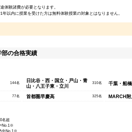
別途体験諸費が必要となります。
1年以内に授業を受けた方は無料体験授業の対象とはなりません。
学部の合格実績
日比谷・西・国立・戸山・青
144名
310名
千葉・船橋
山・八王子東・立川
77名
325名
首都圏早慶高
MARCH
20名超
No.1※
中No.1※