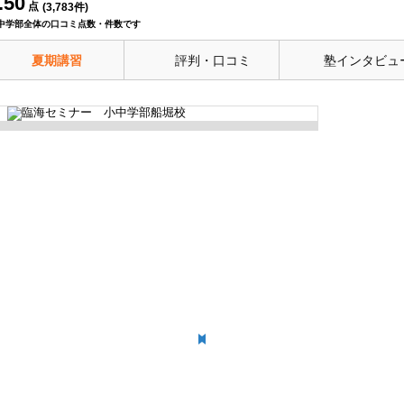
.50
点
(
3,783
件)
中学部全体の口コミ点数・件数です
夏期講習
評判・口コミ
塾インタビュ