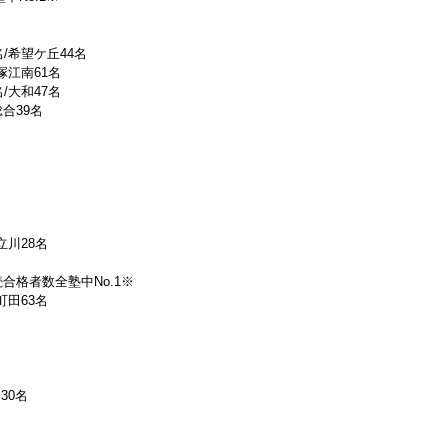
名/希望ケ丘44名
平塚江南61名
名/大和47名
総合39名
立川28名
続合格者数全塾中No.1※
町田63名
30名