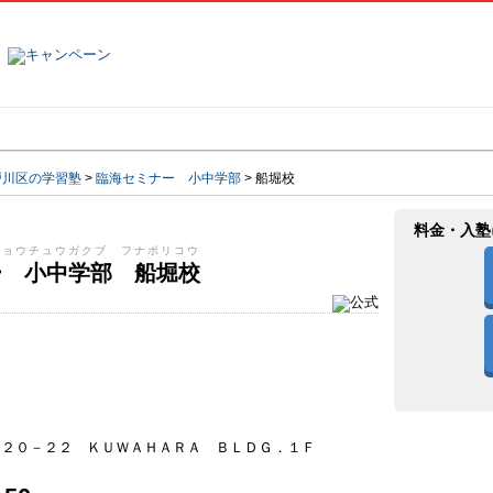
塾名で探す
ランキング
口コミ
戸川区の学習塾
>
臨海セミナー 小中学部
>
船堀校
料金・入塾
ショウチュウガクブ フナボリコウ
ー 小中学部 船堀校
－２０－２２ ＫＵＷＡＨＡＲＡ ＢＬＤＧ．１Ｆ