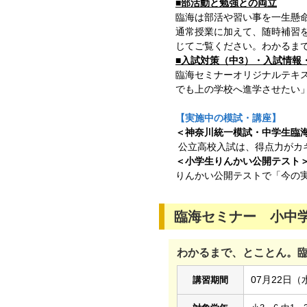
■部活動と勉強との両立
臨海は部活や習い事を一生懸
通常授業に加えて、随時補習
じてご覧ください。わかるま
■入試対策（中3）・入試情報
臨海セミナーオリジナルテキ
でも上の学校へ進学させたい
【実施中の模試・講座】
＜神奈川統一模試・中学生臨
公立高校入試は、得点力がカ
＜小学生りんかい公開テスト
りんかい公開テストで「今の
臨海セミナー 小中学
わかるまで、とことん。
07月22日（
講習期間