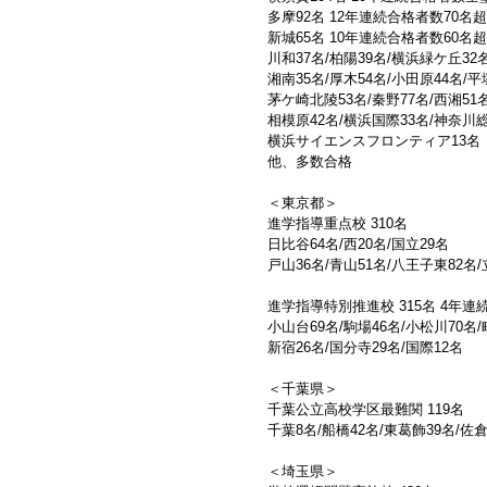
多摩92名 12年連続合格者数70名超
新城65名 10年連続合格者数60名超
川和37名/柏陽39名/横浜緑ケ丘32
湘南35名/厚木54名/小田原44名/
茅ケ崎北陵53名/秦野77名/西湘51
相模原42名/横浜国際33名/神奈川
横浜サイエンスフロンティア13名
他、多数合格
＜東京都＞
進学指導重点校 310名
日比谷64名/西20名/国立29名
戸山36名/青山51名/八王子東82名/
進学指導特別推進校 315名 4年連
小山台69名/駒場46名/小松川70名/
新宿26名/国分寺29名/国際12名
＜千葉県＞
千葉公立高校学区最難関 119名
千葉8名/船橋42名/東葛飾39名/佐倉
＜埼玉県＞