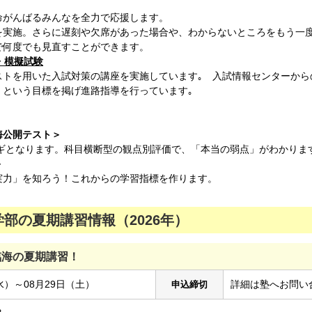
命がんばるみんなを全力で応援します。
を実施。さらに遅刻や欠席があった場合や、わからないところをもう一
で何度でも見直すことができます。
・模擬試験
ストを用いた入試対策の講座を実施しています｡ 入試情報センターから
」という目標を掲げ進路指導を行っています｡
海公開テスト＞
ギとなります。科目横断型の観点別評価で、「本当の弱点」がわかりま
＞
実力」を知ろう！これからの学習指標を作ります。
部の夏期講習情報（2026年）
臨海の夏期講習！
水）～08月29日（土）
詳細は塾へお問い
申込締切