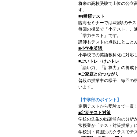
将来の高校受験で上位の公立
す。
■4種類テスト
臨海セミナーでは4種類のテ
毎回の授業で「小テスト」、
「学力テスト」です。
講師もテストの点数にとこと
■小学生英語
小学校での英語教科化に対応
■ごいトレ・けいトレ
「語い力」「計算力」の養成
■ご家庭とのつながり
普段の授業中の様子、毎回の
います。
【中学部のポイント】
定期テストから受験まで一貫
■定期テスト対策
学校の先生の出題傾向の分析
常授業が「テスト対策授業」に
学校別・範囲別のクラスでテ