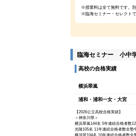
※授業料は全て無料です。
※臨海セミナー・セレクトで
臨海セミナー 小中
高校の合格実績
横浜翠嵐
浦和・浦和一女・大宮
【2026公立高校合格実績】
＜神奈川県＞
横浜翠嵐144名 5年連続合格者数1
光陵105名 11年連続合格者数全塾中
横須賀104名 10年連続合格者数全塾