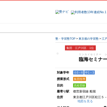
地域で探す
塾・学習塾TOP
>
東京都の学習塾
>
江
集団 江戸川区 1位
リンカイセミナー 
臨海セミナ
対象学年
小3～6
中1～3
授業形式
集団指導
目的
高校受験
最寄り駅
都営新宿線 船堀
住所
東京都江戸川区松江５
地図を見る