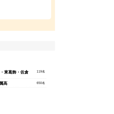
119名
・東葛飾・佐倉
650名
附属高