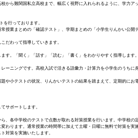
高校から難関国私立高校まで、幅広く視野に入れられるように、学力ア
ストを行っております。
通常授業まとめの「確認テスト」、学期まとめの「小学生りんかい公開
んこだわって指導していきます。
します。「聞く」「話す」「読む」「書く」をわかりやすく指導します
トレーニングです。高校入試で活きる語彙力・計算力を小学生のうちに
宿題や小テストの状況、りんかいテストの結果を踏まえて、定期的にお
してサポートします。
から、各中学校のテストで点数が取れる対策授業を行います。中学校の定
変わります。通常授業の時間帯に加えて土曜・日曜に無料で対策を実施!
スト対策を実施いたします。