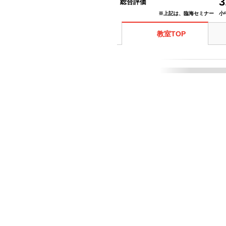
3
総合評価
※上記は、臨海セミナー 小
教室TOP