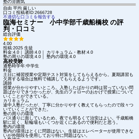
塾の雰囲気
自由
平均
厳しい
口コミ投稿者ID:2666728
不適切な口コミを報告する
臨海セミナー 小中学部
千歳船橋校
の評
判・口コミ
総合評価
4.00
投稿:2025
生徒
料金:4.0｜ 講師:4.0｜ カリキュラム・教材:4.0
塾の周りの環境:4.0｜ 塾内の環境:4.0
高校受験
通塾時学年:中学生
料金
土日に補習授業や定期テスト対策をしてもらえるから。夏期講習も
欠席する場合は無料で補講してもらえるようです。
講師
授業が分かりやすいところ。入塾したばかりの時は習っていない問
題ばかりできつかったが、先生のフォローのおかげで授業について
いくことができている。
カリキュラム
途中入塾だったが、丁寧に分かりやすく教えてもらったので段々つ
いていくことができた。
塾の周りの環境
バス通りに面しているため、夜でも明るくて治安はよい。千歳船橋
駅に近く、駐輪場もいくつか近くにあるので便利だと思う。
塾内の環境
塾内の環境はとくに問題はない。生徒はエレベーターが使用できな
いが外階段を使用しており特に問題はない。