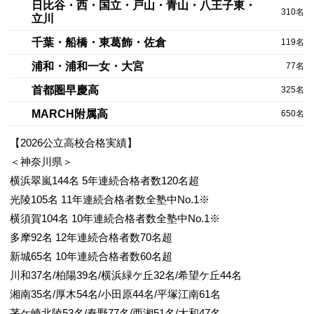
日比谷・西・国立・戸山・青山・八王子東・
310名
立川
千葉・船橋・東葛飾・佐倉
119名
浦和・浦和一女・大宮
77名
首都圏早慶高
325名
MARCH附属高
650名
【2026公立高校合格実績】
＜神奈川県＞
横浜翠嵐144名 5年連続合格者数120名超
光陵105名 11年連続合格者数全塾中No.1※
横須賀104名 10年連続合格者数全塾中No.1※
多摩92名 12年連続合格者数70名超
新城65名 10年連続合格者数60名超
川和37名/柏陽39名/横浜緑ケ丘32名/希望ケ丘44名
湘南35名/厚木54名/小田原44名/平塚江南61名
茅ケ崎北陵53名/秦野77名/西湘51名/大和47名