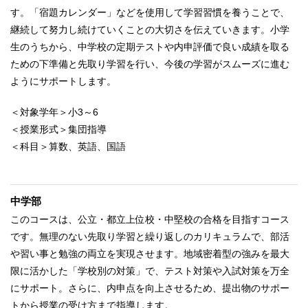
す。「宿題カレンダー」などを使用して学習習慣を養うことで、
継続して努力し続けていくことの大切さを伝えていきます。小学
生のうちから、中学校の定期テストや内申評価で良い成績を取る
ための下準備と先取り学習を行い、今後の学習がスムーズに進む
ようにサポートします。
＜対象学年＞小3～6
＜授業形式＞集団指導
＜科目＞算数、英語、国語
中学部
このコースは、公立・都立上位校・中堅校の合格を目指すコース
です。無理のない先取り学習と繰り返しのカリキュラムで、部活
や習い事と勉強の両立を実現させます。地域密着型の強みを最大
限に活かした「学校別の対策」で、テスト対策や入試対策を万全
にサポート。さらに、内申点を向上させるため、提出物のサポー
トから授業の受け方まで指導します。