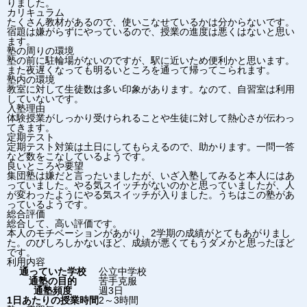
りました。
カリキュラム
たくさん教材があるので、使いこなせているかは分からないです。
宿題は嫌がらずにやっているので、授業の進度は悪くはないと思い
ます。
塾の周りの環境
塾の前に駐輪場がないのですが、駅に近いため便利かと思います。
また夜遅くなっても明るいところを通って帰ってこられます。
塾内の環境
教室に対して生徒数は多い印象があります。なのて、自習室は利用
していないです。
入塾理由
体験授業がしっかり受けられることや生徒に対して熱心さが伝わっ
てきます。
定期テスト
定期テスト対策は土日にしてもらえるので、助かります。一問一答
など数をこなしているようです。
良いところや要望
集団塾は嫌だと言ったいましたが、いざ入塾してみると本人にはあ
っていました。やる気スイッチがないのかと思っていましたが、人
が変わったようにやる気スイッチが入りました。うちはこの塾があ
っているようです。
総合評価
総合して、高い評価です。
本人のモチベーションがあがり、2学期の成績がとてもあがりまし
た。のびしろしかないほど、成績が悪くてもうダメかと思ったほど
です。
利用内容
通っていた学校
公立中学校
通塾の目的
苦手克服
通塾頻度
週3日
1日あたりの授業時間
2～3時間