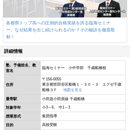
各都県トップ高への圧倒的合格実績を誇る臨海セミナ
ー。なぜ結果を出し続けられるのか？その秘訣を徹底取
材！
詳細情報
塾、予備校名、教
臨海セミナー 小中学部 千歳船橋校
室名
〒156-0055
東京都世田谷区船橋１－３０－３ エグゼ千歳
住所
船橋３Ｆ
地図を見る
最寄駅
小田急小田原線 千歳船橋
小3～6
中1～3
対象学年
集団指導
授業形式
高校受験
目的