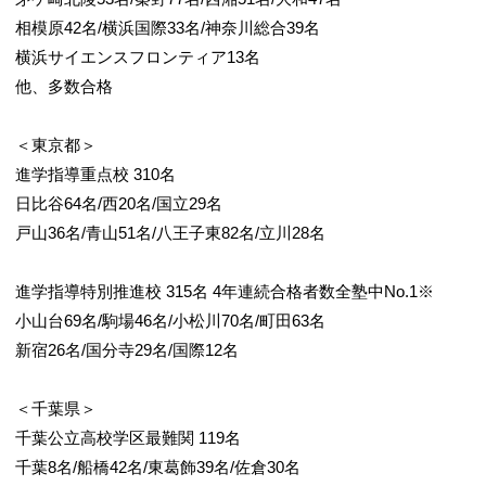
相模原42名/横浜国際33名/神奈川総合39名
横浜サイエンスフロンティア13名
他、多数合格
＜東京都＞
進学指導重点校 310名
日比谷64名/西20名/国立29名
戸山36名/青山51名/八王子東82名/立川28名
進学指導特別推進校 315名 4年連続合格者数全塾中No.1※
小山台69名/駒場46名/小松川70名/町田63名
新宿26名/国分寺29名/国際12名
＜千葉県＞
千葉公立高校学区最難関 119名
千葉8名/船橋42名/東葛飾39名/佐倉30名