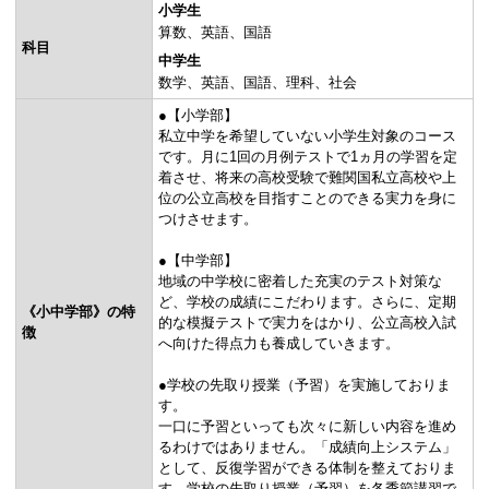
小学生
算数
英語
国語
科目
中学生
数学
英語
国語
理科
社会
●【小学部】
私立中学を希望していない小学生対象のコース
です。月に1回の月例テストで1ヵ月の学習を定
着させ、将来の高校受験で難関国私立高校や上
位の公立高校を目指すことのできる実力を身に
つけさせます。
●【中学部】
地域の中学校に密着した充実のテスト対策な
ど、学校の成績にこだわります。さらに、定期
《小中学部》の特
的な模擬テストで実力をはかり、公立高校入試
徴
へ向けた得点力も養成していきます。
●学校の先取り授業（予習）を実施しておりま
す。
一口に予習といっても次々に新しい内容を進め
るわけではありません。「成績向上システム」
として、反復学習ができる体制を整えておりま
す。学校の先取り授業（予習）を各季節講習で