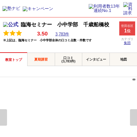
臨海セミナー 小中学部 千歳船橋校
世田谷区
1
位
3.50
3,783件
カテゴリ
※上記は、臨海セミナー 小中学部全体の口コミ点数・件数です
集団
口コミ
夏期講習
インタビュー
地図
教室トップ
(3,783件)