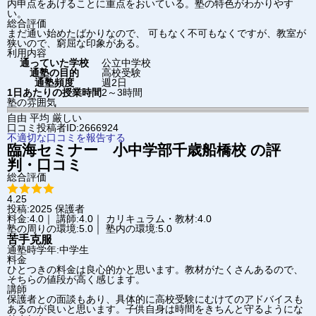
内申点をあげることに重点をおいている。塾の特色がわかりやす
い。
総合評価
まだ通い始めたばかりなので、 可もなく不可もなくですが、教室が
狭いので、窮屈な印象がある。
利用内容
通っていた学校
公立中学校
通塾の目的
高校受験
通塾頻度
週2日
1日あたりの授業時間
2～3時間
塾の雰囲気
自由
平均
厳しい
口コミ投稿者ID:2666924
不適切な口コミを報告する
臨海セミナー 小中学部
千歳船橋校
の評
判・口コミ
総合評価
4.25
投稿:2025
保護者
料金:4.0｜ 講師:4.0｜ カリキュラム・教材:4.0
塾の周りの環境:5.0｜ 塾内の環境:5.0
苦手克服
通塾時学年:中学生
料金
ひとつきの料金は良心的かと思います。教材がたくさんあるので、
そちらの値段が高く感じます。
講師
保護者との面談もあり、具体的に高校受験にむけてのアドバイスも
あるのが良いと思います。子供自身は時間をきちんと守るようにな