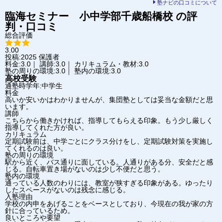
塾ナビの口コミについて
臨海セミナー 小中学部
千歳船橋校
の評
判・口コミ
総合評価
3.00
投稿:2025
保護者
料金:3.0｜ 講師:3.0｜ カリキュラム・教材:3.0
塾の周りの環境:3.0｜ 塾内の環境:3.0
高校受験
通塾時学年:中学生
料金
高いか安いかはわかりませんが、集団塾としては妥当な金額だと思
います。
講師
こちらから働きかければ、指導してもらえる印象。もう少し厳しく
指導してくれた方が良い。
カリキュラム
定期試験前は、中学ごとにクラス分けをし、定期試験対策を実施し
てくれるのは良い。
塾の周りの環境
駅から近く、バス通りに面している。人通りがある分、安全だと感
じる。自転車置き場がないのは少し不便だと思う。
塾内の環境
通っている人数のわりには、教室が狭すぎる印象がある。ゆったり
したスペースがないのは残念に感じる。
入塾理由
学校の内申をあげることをベースとしており、今現在の我が家の方
針に合っているため。
良いところや要望