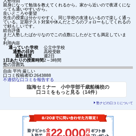
入塾理由
親身になって勉強を教えてくれるから。家から近いので夜遅くにな
っても通いやすいから。
良いところや要望
先生の授業は分かりやすく、同じ学校の友達もいるので楽しく通っ
ている。定期テスト対策や休んだところのフォローもしてくれるの
で頼もしいです。
総合評価
まだ入塾したばかりなのでこの点数にしたがとても満足していま
す。
利用内容
通っていた学校
公立中学校
通塾の目的
高校受験
通塾頻度
週2日
1日あたりの授業時間
2～3時間
塾の雰囲気
自由
平均
厳しい
口コミ投稿者ID:2643888
不適切な口コミを報告する
臨海セミナー 小中学部千歳船橋校の
口コミをもっと見る（14件）
塾ナビの口コミについて