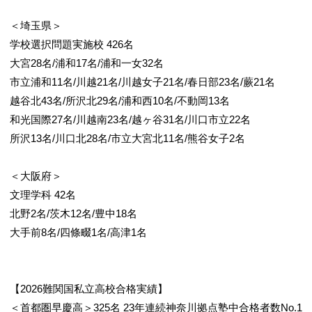
＜埼玉県＞
学校選択問題実施校 426名
大宮28名/浦和17名/浦和一女32名
市立浦和11名/川越21名/川越女子21名/春日部23名/蕨21名
越谷北43名/所沢北29名/浦和西10名/不動岡13名
和光国際27名/川越南23名/越ヶ谷31名/川口市立22名
所沢13名/川口北28名/市立大宮北11名/熊谷女子2名
＜大阪府＞
文理学科 42名
北野2名/茨木12名/豊中18名
大手前8名/四條畷1名/高津1名
【2026難関国私立高校合格実績】
＜首都圏早慶高＞325名 23年連続神奈川拠点塾中合格者数No.1