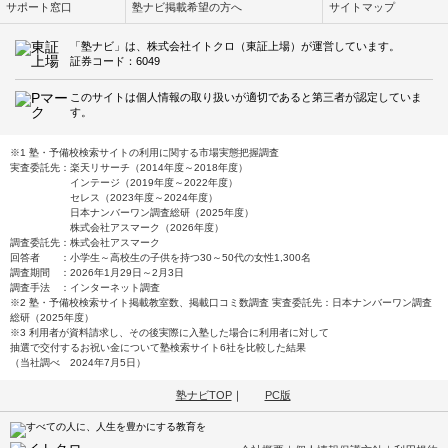
サポート窓口
塾ナビ掲載希望の方へ
サイトマップ
「塾ナビ」は、株式会社イトクロ（東証上場）が運営しています。
証券コード：6049
このサイトは個人情報の取り扱いが適切であると第三者が認定していま
す。
※1 塾・予備校検索サイトの利用に関する市場実態把握調査
実査委託先：楽天リサーチ（2014年度～2018年度）
インテージ（2019年度～2022年度）
セレス（2023年度～2024年度）
日本ナンバーワン調査総研（2025年度）
株式会社アスマーク（2026年度）
調査委託先：株式会社アスマーク
回答者 ：小学生～高校生の子供を持つ30～50代の女性1,300名
調査期間 ：2026年1月29日～2月3日
調査手法 ：インターネット調査
※2 塾・予備校検索サイト掲載教室数、掲載口コミ数調査 実査委託先：日本ナンバーワン調査
総研（2025年度）
※3 利用者が資料請求し、その後実際に入塾した場合に利用者に対して
抽選で交付するお祝い金について塾検索サイト6社を比較した結果
（当社調べ 2024年7月5日）
塾ナビTOP
｜
PC版