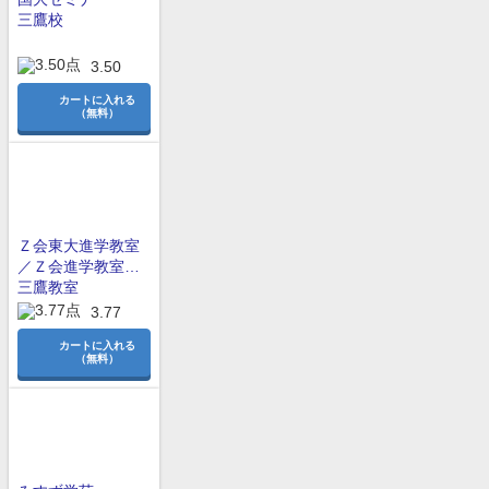
三鷹校
3.50
カートに入れる
（無料）
Ｚ会東大進学教室
／Ｚ会進学教室
大学受験部
三鷹教室
3.77
カートに入れる
（無料）