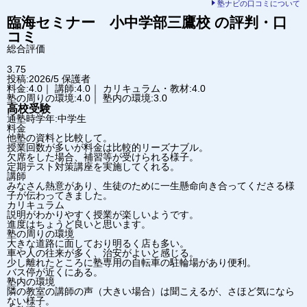
塾ナビの口コミについて
臨海セミナー 小中学部
三鷹校
の評判・口
コミ
総合評価
3.75
投稿:2026/5
保護者
料金:4.0｜ 講師:4.0｜ カリキュラム・教材:4.0
塾の周りの環境:4.0｜ 塾内の環境:3.0
高校受験
通塾時学年:中学生
料金
他塾の資料と比較して。
授業回数が多いが料金は比較的リーズナブル。
欠席をした場合、補習等が受けられる様子。
定期テスト対策講座を実施してくれる。
講師
みなさん熱意があり、生徒のために一生懸命向き合ってくださる様
子が伝わってきました。
カリキュラム
説明がわかりやすく授業が楽しいようです。
進度はちょうど良いと思います。
塾の周りの環境
大きな道路に面しており明るく店も多い。
車や人の往来が多く、治安がよいと感じる。
少し離れたところに塾専用の自転車の駐輪場があり便利。
バス停が近くにある。
塾内の環境
隣の教室の講師の声（大きい場合）は聞こえるが、さほど気になら
ない様子。