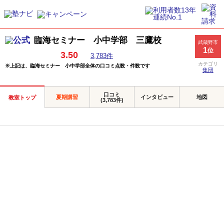
臨海セミナー 小中学部 三鷹校
武蔵野市
1
位
3.50
3,783件
カテゴリ
※上記は、臨海セミナー 小中学部全体の口コミ点数・件数です
集団
口コミ
夏期講習
インタビュー
地図
教室トップ
(3,783件)