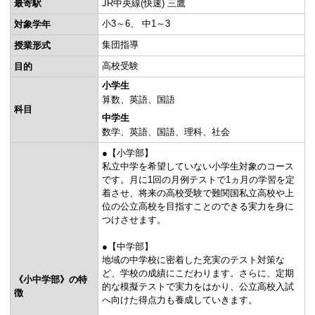
最寄駅
JR中央線(快速) 三鷹
小3～6
中1～3
対象学年
集団指導
授業形式
高校受験
目的
小学生
算数
英語
国語
科目
中学生
数学
英語
国語
理科
社会
●【小学部】
私立中学を希望していない小学生対象のコース
です。月に1回の月例テストで1ヵ月の学習を定
着させ、将来の高校受験で難関国私立高校や上
位の公立高校を目指すことのできる実力を身に
つけさせます。
●【中学部】
地域の中学校に密着した充実のテスト対策な
ど、学校の成績にこだわります。さらに、定期
《小中学部》の特
的な模擬テストで実力をはかり、公立高校入試
徴
へ向けた得点力も養成していきます。