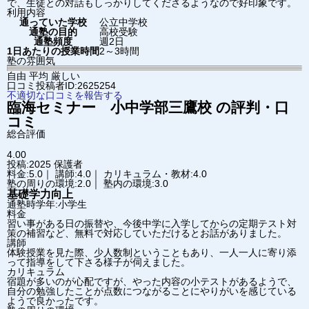
で、生徒との対話もしっかりしてくださるようなので好印象です。
利用内容
通っていた学校
公立中学校
通塾の目的
高校受験
通塾頻度
週2日
1日あたりの授業時間
2～3時間
塾の雰囲気
自由
平均
厳しい
口コミ投稿者ID:2625254
不適切な口コミを報告する
臨海セミナー 小中学部
三鷹校
の評判・口
コミ
総合評価
4.00
投稿:2025
保護者
料金:5.0｜ 講師:4.0｜ カリキュラム・教材:4.0
塾の周りの環境:2.0｜ 塾内の環境:3.0
基礎学力向上
通塾時学年:小学生
料金
習い事がある日の振替や、今後中学に入学してからの定期テスト対
策の補習など、無料で対応していただけるとお話がありました。
講師
体験授業を見た際、少人数制ということもあり、一人一人に寄り添
って指導をして下さる様子が伺えました。
カリキュラム
宿題が多いのが心配ですが、やった内容の小テストがあるようで、
自分の勉強したことが点数につながることにやりがいを感じている
ようで良かったです。