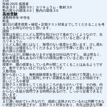
3.00
投稿:2025
保護者
料金:3.0｜ 講師:3.0｜ カリキュラム・教材:3.0
塾の周りの環境:4.0｜ 塾内の環境:3.0
高校受験
通塾時学年:中学生
料金
週2日の通常授業＋補習＋定期テスト対策までしてくださることを考
えるとお得なのかなと思います。
講師
授業は生徒にどんどん質問を投げかけて進めていくようなので、生
徒も授業中にしっかり考える時間になっていると思います。
カリキュラム
どんどん進む感じはなく、無理のない進度かと思います。少し遅れ
る生徒には補習もしてくださるようなので手厚いと思います。
塾の周りの環境
駅からは少し距離がありますが徒歩10分以内ですし、道は明るく、
自転車置き場もあるので周りの環境は整っていると思います。
塾内の環境
授業中、隣の授業をしている声が聞こえてくることはあるようです
が、集中できないほどではないそうです。
入塾理由
家から近いこと、無料体験授業を受けて本人が続けて受講したいと
思ったこと、先生に質問しやすい雰囲気を感じたことが理由です。
良いところや要望
定期テスト対策をしてくれるところがありがたいです。その他、内
申点アップのコツなどの指導もあると聞きます。授業の最後には分
からない生徒が質問できる時間があるので、しっかり定着できると
思います。
総合評価
まだ通い始めて1ヶ月なので、成績に反映されているかは判断できな
い状態での評価ですが、定期テスト対策があり、先生は快活な印象