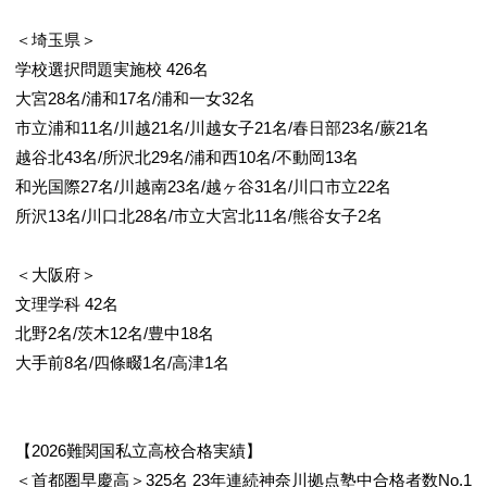
＜埼玉県＞
学校選択問題実施校 426名
大宮28名/浦和17名/浦和一女32名
市立浦和11名/川越21名/川越女子21名/春日部23名/蕨21名
越谷北43名/所沢北29名/浦和西10名/不動岡13名
和光国際27名/川越南23名/越ヶ谷31名/川口市立22名
所沢13名/川口北28名/市立大宮北11名/熊谷女子2名
＜大阪府＞
文理学科 42名
北野2名/茨木12名/豊中18名
大手前8名/四條畷1名/高津1名
【2026難関国私立高校合格実績】
＜首都圏早慶高＞325名 23年連続神奈川拠点塾中合格者数No.1