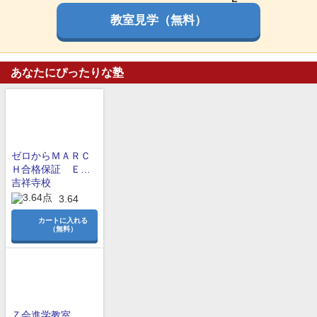
教室見学（無料）
あなたにぴったりな塾
ゼロからＭＡＲＣ
Ｈ合格保証 ＥＤ
ＩＴ ＳＴＵＤＹ
吉祥寺校
3.64
カートに入れる
（無料）
Ｚ会進学教室