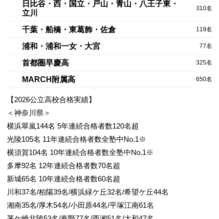
日比谷・西・国立・戸山・青山・八王子東・
310名
立川
千葉・船橋・東葛飾・佐倉
119名
浦和・浦和一女・大宮
77名
首都圏早慶高
325名
4/6
MARCH附属高
650名
【2026公立高校合格実績】
＜神奈川県＞
横浜翠嵐144名 5年連続合格者数120名超
光陵105名 11年連続合格者数全塾中No.1※
横須賀104名 10年連続合格者数全塾中No.1※
多摩92名 12年連続合格者数70名超
5/6
新城65名 10年連続合格者数60名超
川和37名/柏陽39名/横浜緑ケ丘32名/希望ケ丘44名
湘南35名/厚木54名/小田原44名/平塚江南61名
茅ケ崎北陵53名/秦野77名/西湘51名/大和47名