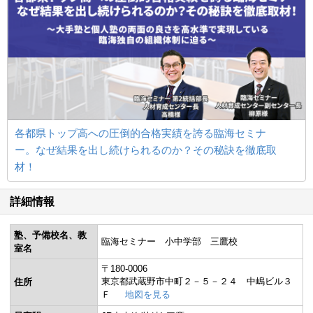
各都県トップ高への圧倒的合格実績を誇る臨海セミナ
ー。なぜ結果を出し続けられるのか？その秘訣を徹底取
材！
詳細情報
塾、予備校名、教
臨海セミナー 小中学部 三鷹校
室名
〒180-0006
東京都武蔵野市中町２－５－２４ 中嶋ビル３
住所
Ｆ
地図を見る