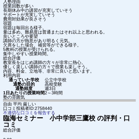
入塾理由
授業回数が多い
長期休み中の講習が充実していそう
サポートが充実していそう
費用対効果が良さそう
宿題
宿題は毎回出る様子。
量は多め。難易度は普通またはそれ以上と思われる。
良いところや要望
講師の方が熱意があり明るく元気。
欠席をした場合、補習等ができる様子。
5教科の授業が受けられる。
集中しやすい授業時間。
総合評価
教室長をはじめ講師の方々が非常に熱心。
優しく楽しい講師の方々で授業も楽しそう。
内容、料金、立地等、非常に良いと思います。
利用内容
通っていた学校
公立中学校
通塾の目的
高校受験
通塾頻度
週3日
1日あたりの授業時間
2～3時間
塾の雰囲気
自由
平均
厳しい
口コミ投稿者ID:2758440
不適切な口コミを報告する
臨海セミナー 小中学部
三鷹校
の評判・口
コミ
総合評価