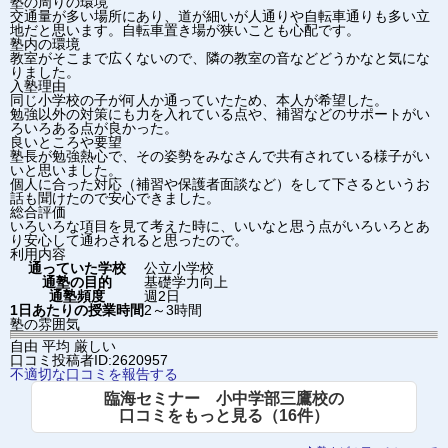
塾の周りの環境
交通量が多い場所にあり、道が細いが人通りや自転車通りも多い立
地だと思います。自転車置き場が狭いことも心配です。
塾内の環境
教室がそこまで広くないので、隣の教室の音などどうかなと気にな
りました。
入塾理由
同じ小学校の子が何人か通っていたため、本人が希望した。
勉強以外の対策にも力を入れている点や、補習などのサポートがい
ろいろある点が良かった。
良いところや要望
塾長が勉強熱心で、その姿勢をみなさんで共有されている様子がい
いと思いました。
個人に合った対応（補習や保護者面談など）をして下さるというお
話も聞けたので安心できました。
総合評価
いろいろな項目を見て考えた時に、いいなと思う点がいろいろとあ
り安心して通わされると思ったので。
利用内容
通っていた学校
公立小学校
通塾の目的
基礎学力向上
通塾頻度
週2日
1日あたりの授業時間
2～3時間
塾の雰囲気
自由
平均
厳しい
口コミ投稿者ID:2620957
不適切な口コミを報告する
臨海セミナー 小中学部三鷹校の
口コミをもっと見る（16件）