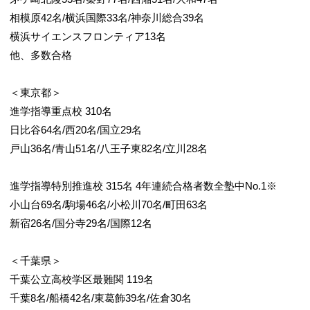
相模原42名/横浜国際33名/神奈川総合39名
横浜サイエンスフロンティア13名
他、多数合格
6/6
＜東京都＞
進学指導重点校 310名
日比谷64名/西20名/国立29名
戸山36名/青山51名/八王子東82名/立川28名
進学指導特別推進校 315名 4年連続合格者数全塾中No.1※
小山台69名/駒場46名/小松川70名/町田63名
新宿26名/国分寺29名/国際12名
＜千葉県＞
千葉公立高校学区最難関 119名
千葉8名/船橋42名/東葛飾39名/佐倉30名