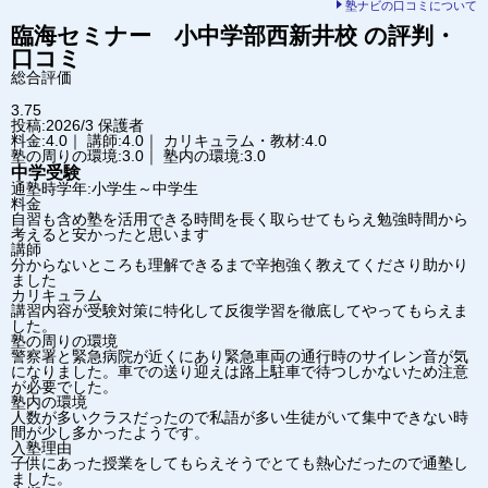
塾ナビの口コミについて
臨海セミナー 小中学部
西新井校
の評判・
口コミ
総合評価
3.75
投稿:2026/3
保護者
料金:4.0｜ 講師:4.0｜ カリキュラム・教材:4.0
塾の周りの環境:3.0｜ 塾内の環境:3.0
中学受験
通塾時学年:小学生～中学生
料金
自習も含め塾を活用できる時間を長く取らせてもらえ勉強時間から
考えると安かったと思います
講師
分からないところも理解できるまで辛抱強く教えてくださり助かり
ました
カリキュラム
講習内容が受験対策に特化して反復学習を徹底してやってもらえま
した。
塾の周りの環境
警察署と緊急病院が近くにあり緊急車両の通行時のサイレン音が気
になりました。車での送り迎えは路上駐車で待つしかないため注意
が必要でした。
塾内の環境
人数が多いクラスだったので私語が多い生徒がいて集中できない時
間が少し多かったようです。
入塾理由
子供にあった授業をしてもらえそうでとても熱心だったので通塾し
ました。