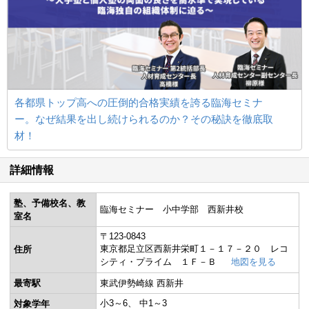
各都県トップ高への圧倒的合格実績を誇る臨海セミナ
ー。なぜ結果を出し続けられるのか？その秘訣を徹底取
材！
詳細情報
塾、予備校名、教
臨海セミナー 小中学部 西新井校
室名
〒123-0843
東京都足立区西新井栄町１－１７－２０ レコ
住所
シティ・プライム １Ｆ－Ｂ
地図を見る
最寄駅
東武伊勢崎線 西新井
小3～6
中1～3
対象学年