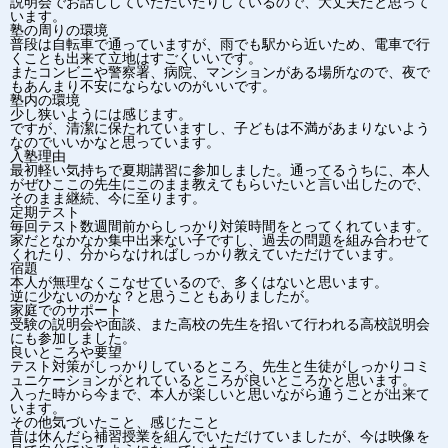
説明会でお話ししていただいたりしているので、大丈夫だと思って
います。
塾の周りの環境
普段は自転車で通っていますが、雨でも駅から近いため、電車で行
くことも出来て立地はすごくいいです。
またコンビニや警察署、病院、マンションがある場所なので、夜で
もあんまり不安にならないのがいいです。
塾内の環境
少し狭いようには感じます。
ですが、清潔に保たれていますし、子どもは不満があまりないよう
なのでいいかなと思っています。
入塾理由
最初軽い気持ちで夏期講習に参加しました。通ってるうちに、本人
がぜひここの先生にこのまま教えてもらいたいと言い出したので、
そのまま継続、今に至ります。
定期テスト
毎回テスト数週間前からしっかり対策時間をとってくれています。
家だとなかなか集中出来ない子ですし、過去の問題を組み合わせて
くれたり、分からなければしっかり教えていただけています。
宿題
本人が無理なくこなせているので、多くはないと思います。
逆に少ないのかな？と思うこともありましたが。
家庭でのサポート
受験の説明会や面談、また高校の先生を招いて行われる高校説明会
にも参加しました。
良いところや要望
テスト対策がしっかりしているところ、先生と生徒がしっかりコミ
ュニケーションがとれているところが良いところかと思います。
入った時から今まで、本人が楽しいと思いながら通うことが出来て
います。
その他気づいたこと、感じたこと
昔は休んだら補習授業を組んでいただけていましたが、今は映像を