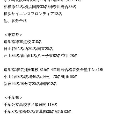
相模原42名/横浜国際33名/神奈川総合39名
横浜サイエンスフロンティア13名
他、多数合格
6/6
＜東京都＞
進学指導重点校 310名
日比谷64名/西20名/国立29名
戸山36名/青山51名/八王子東82名/立川28名
進学指導特別推進校 315名 4年連続合格者数全塾中No.1※
小山台69名/駒場46名/小松川70名/町田63名
新宿26名/国分寺29名/国際12名
＜千葉県＞
千葉公立高校学区最難関 119名
千葉8名/船橋42名/東葛飾39名/佐倉30名