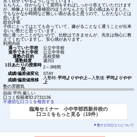
見て自分でやるようになっています。
もちろん、分からなくて質問をすればしっかり答えていただけます
が、映像よりは直接補習のほうがなんとなく安心感はありました。
でもなかなか時間など難しい面があると思うので、しかたないとは
思います。
総合評価
子供にとってはとても合っていて、嫌がることなく通うことが出来
るいい塾だと思っています。
他に通ったことがないので、比較はできませんが、先生は熱心に教
えてくれていますし、安心感があります。
利用内容
通っていた学校
公立中学校
進学できた学校
公立中学校
通塾の目的
高校受験
通塾頻度
週3日
1日あたりの授業時
2～3時間
間
成績/偏差値変化
STAY
入塾時:
平均よりやや上
→
入塾後:
平均よりやや
成績/偏差値推移
上
塾の雰囲気
自由
平均
厳しい
口コミ投稿者ID:2731136
不適切な口コミを報告する
臨海セミナー 小中学部西新井校の
口コミをもっと見る（19件）
塾ナビの口コミについて