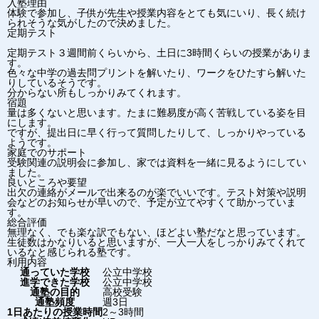
入塾理由
体験で参加し、子供が先生や授業内容をとても気にいり、長く続け
られそうな気がしたので決めました。
定期テスト
定期テスト３週間前くらいから、土日に3時間くらいの授業がありま
す。
色々な中学の過去問プリントを解いたり、ワークをひたすら解いた
りしているそうです。
分からない所もしっかりみてくれます。
宿題
量は多くないと思います。たまに難易度が高く苦戦している姿を目
にします。
ですが、提出日に早く行って質問したりして、しっかりやっている
ようです。
家庭でのサポート
受験関連の説明会に参加し、家では資料を一緒に見るようにしてい
ました。
良いところや要望
出欠の連絡がメールで出来るのが楽でいいです。テスト対策や説明
会などのお知らせが早いので、予定が立てやすくて助かっていま
す。
総合評価
無理なく、でも楽な訳でもない、ほどよい塾だなと思っています。
生徒数はかなりいると思いますが、一人一人をしっかりみてくれて
いるなと感じられる塾です。
利用内容
通っていた学校
公立中学校
進学できた学校
公立中学校
通塾の目的
高校受験
通塾頻度
週3日
1日あたりの授業時間
2～3時間