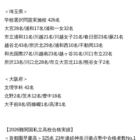
＜埼玉県＞
学校選択問題実施校 426名
大宮28名/浦和17名/浦和一女32名
市立浦和11名/川越21名/川越女子21名/春日部23名/蕨21名
越谷北43名/所沢北29名/浦和西10名/不動岡13名
和光国際27名/川越南23名/越ヶ谷31名/川口市立22名
所沢13名/川口北28名/市立大宮北11名/熊谷女子2名
＜大阪府＞
文理学科 42名
北野2名/茨木12名/豊中18名
大手前8名/四條畷1名/高津1名
【2026難関国私立高校合格実績】
＜首都圏早慶高＞325名 23年連続神奈川拠点塾中合格者数No.1