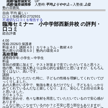
成績/偏差値変化
UP
成績/偏差値推移
入塾時:
平均よりやや上
→
入塾後:
上位
塾の雰囲気
自由
平均
厳しい
口コミ投稿者ID:2732931
不適切な口コミを報告する
臨海セミナー 小中学部
西新井校
の評判・
口コミ
総合評価
4.00
投稿:2026/3
保護者
料金:4.0｜ 講師:4.0｜ カリキュラム・教材:4.0
塾の周りの環境:5.0｜ 塾内の環境:4.0
高校受験
通塾時学年:小学生～中学生
料金
普段の授業に加えて、テスト対策まで見ていただいてると思うと、
他の塾、特に個人塾よりは良心的な金額だと思いますが、もちろん
安くはない、高いです。
講師
面談をしていただいた時に、子どもの性格を理解してくれていてび
っくりしました。
あの人数がいる中で、勉強を教えるだけでなく、子どもをしっかり
みてくれているんだなと嬉しくなり、また、安心してお任せ出来る
と思いました。
カリキュラム
受験に合わせ、色々な教材を用意していただいているので安心感が
あります。
こんなに使いこなせているのか？と不安に思う部分もありますが、