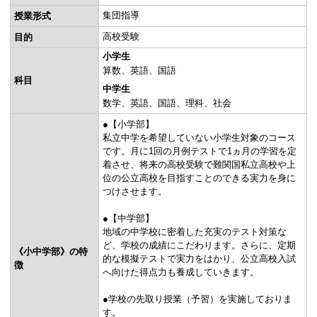
集団指導
授業形式
高校受験
目的
小学生
算数
英語
国語
科目
中学生
数学
英語
国語
理科
社会
●【小学部】
私立中学を希望していない小学生対象のコース
です。月に1回の月例テストで1ヵ月の学習を定
着させ、将来の高校受験で難関国私立高校や上
位の公立高校を目指すことのできる実力を身に
つけさせます。
●【中学部】
地域の中学校に密着した充実のテスト対策な
ど、学校の成績にこだわります。さらに、定期
《小中学部》の特
的な模擬テストで実力をはかり、公立高校入試
徴
へ向けた得点力も養成していきます。
●学校の先取り授業（予習）を実施しておりま
す。