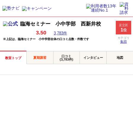
臨海セミナー 小中学部 西新井校
足立区
1
位
3.50
3,783件
カテゴリ
※上記は、臨海セミナー 小中学部全体の口コミ点数・件数です
集団
口コミ
夏期講習
インタビュー
地図
教室トップ
(3,783件)