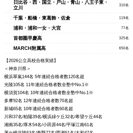
日比谷・西・国立・戸山・青山・八王子東・
310名
立川
千葉・船橋・東葛飾・佐倉
119名
浦和・浦和一女・大宮
77名
首都圏早慶高
325名
4/6
MARCH附属高
650名
【2026公立高校合格実績】
＜神奈川県＞
横浜翠嵐144名 5年連続合格者数120名超
光陵105名 11年連続合格者数全塾中No.1※
横須賀104名 10年連続合格者数全塾中No.1※
多摩92名 12年連続合格者数70名超
5/6
新城65名 10年連続合格者数60名超
川和37名/柏陽39名/横浜緑ケ丘32名/希望ケ丘44名
湘南35名/厚木54名/小田原44名/平塚江南61名
茅ケ崎北陵53名/秦野77名/西湘51名/大和47名