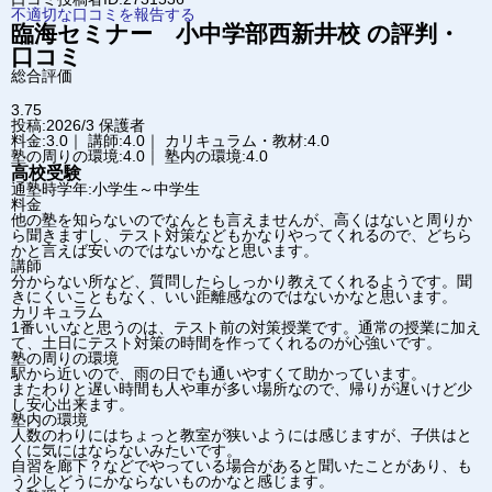
不適切な口コミを報告する
臨海セミナー 小中学部
西新井校
の評判・
口コミ
総合評価
3.75
投稿:2026/3
保護者
料金:3.0｜ 講師:4.0｜ カリキュラム・教材:4.0
塾の周りの環境:4.0｜ 塾内の環境:4.0
高校受験
通塾時学年:小学生～中学生
料金
他の塾を知らないのでなんとも言えませんが、高くはないと周りか
ら聞きますし、テスト対策などもかなりやってくれるので、どちら
かと言えば安いのではないかなと思います。
講師
分からない所など、質問したらしっかり教えてくれるようです。聞
きにくいこともなく、いい距離感なのではないかなと思います。
カリキュラム
1番いいなと思うのは、テスト前の対策授業です。通常の授業に加え
て、土日にテスト対策の時間を作ってくれるのが心強いです。
塾の周りの環境
駅から近いので、雨の日でも通いやすくて助かっています。
またわりと遅い時間も人や車が多い場所なので、帰りが遅いけど少
し安心出来ます。
塾内の環境
人数のわりにはちょっと教室が狭いようには感じますが、子供はと
くに気にはならないみたいです。
自習を廊下？などでやっている場合があると聞いたことがあり、も
う少しどうにかならないものかなと感じます。