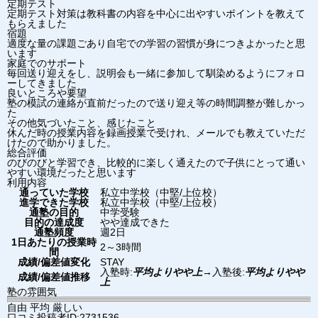
定期テスト
定期テスト対策は教科書の内容を中心に出やすいポイントを教えて
もらえました
宿題
適度な量の課題ごあり自宅での学習の習慣が身につきよかったと思
います
家庭でのサポート
毎回送り迎えをし、説明会も一緒に参加して馴染めるようにフォロ
ーしてきました
良いところや要望
塾の模試の連絡が直前だったので送り迎え等の時間調整が難しかっ
た
その他気づいたこと、感じたこと
休んだ時の授業内容を録画授業で受けれ、メールでも教えていただ
けたので助かりました。
総合評価
のびのびと学習でき、比較的に楽しく通えたので子供にとって通い
やすい環境だったと思います
利用内容
通っていた学校
私立中学校（中堅/上位校）
進学できた学校
私立中学校（中堅/上位校）
通塾の目的
中学受験
目的の達成度
やや達成できた
通塾頻度
週2日
1日あたりの授業時
2～3時間
間
成績/偏差値変化
STAY
入塾時:
平均よりやや上
→
入塾後:
平均よりやや
成績/偏差値推移
上
塾の雰囲気
自由
平均
厳しい
口コミ投稿者ID:2731536