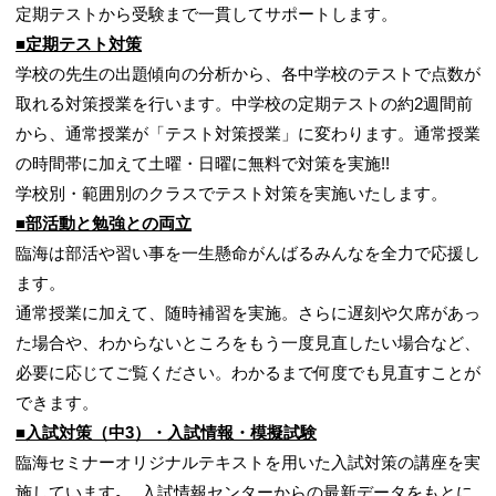
定期テストから受験まで一貫してサポートします。
■定期テスト対策
学校の先生の出題傾向の分析から、各中学校のテストで点数が
取れる対策授業を行います。中学校の定期テストの約2週間前
から、通常授業が「テスト対策授業」に変わります。通常授業
の時間帯に加えて土曜・日曜に無料で対策を実施!!
学校別・範囲別のクラスでテスト対策を実施いたします。
■部活動と勉強との両立
臨海は部活や習い事を一生懸命がんばるみんなを全力で応援し
ます。
通常授業に加えて、随時補習を実施。さらに遅刻や欠席があっ
た場合や、わからないところをもう一度見直したい場合など、
必要に応じてご覧ください。わかるまで何度でも見直すことが
できます。
■入試対策（中3）・入試情報・模擬試験
臨海セミナーオリジナルテキストを用いた入試対策の講座を実
施しています｡ 入試情報センターからの最新データをもとに