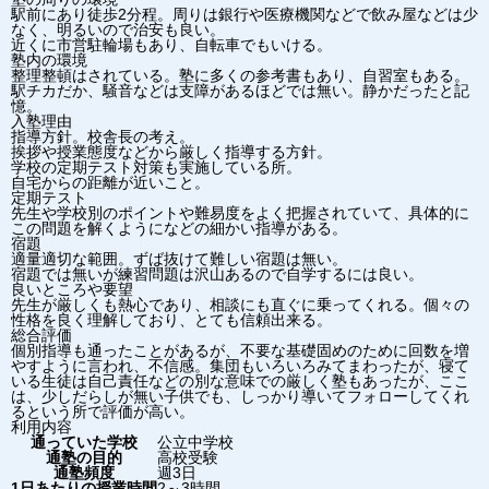
駅前にあり徒歩2分程。周りは銀行や医療機関などで飲み屋などは少
なく、明るいので治安も良い。
近くに市営駐輪場もあり、自転車でもいける。
塾内の環境
整理整頓はされている。塾に多くの参考書もあり、自習室もある。
駅チカだか、騒音などは支障があるほどでは無い。静かだったと記
憶。
入塾理由
指導方針。校舎長の考え。
挨拶や授業態度などから厳しく指導する方針。
学校の定期テスト対策も実施している所。
自宅からの距離が近いこと。
定期テスト
先生や学校別のポイントや難易度をよく把握されていて、具体的に
この問題を解くようになどの細かい指導がある。
宿題
適量適切な範囲。ずば抜けて難しい宿題は無い。
宿題では無いが練習問題は沢山あるので自学するには良い。
良いところや要望
先生が厳しくも熱心であり、相談にも直ぐに乗ってくれる。個々の
性格を良く理解しており、とても信頼出来る。
総合評価
個別指導も通ったことがあるが、不要な基礎固めのために回数を増
やすように言われ、不信感。集団もいろいろみてまわったが、寝て
いる生徒は自己責任などの別な意味での厳しく塾もあったが、ここ
は、少しだらしが無い子供でも、しっかり導いてフォローしてくれ
るという所で評価が高い。
利用内容
通っていた学校
公立中学校
通塾の目的
高校受験
通塾頻度
週3日
1日あたりの授業時間
2～3時間