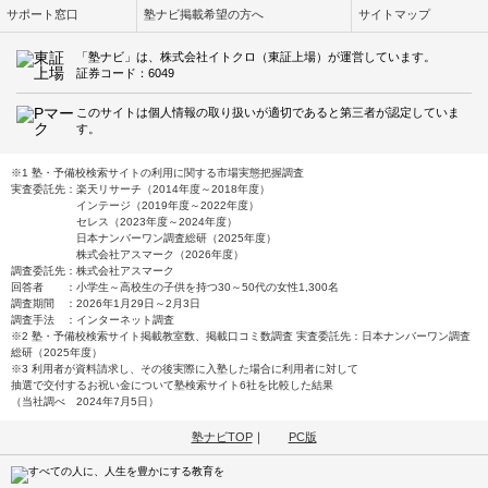
サポート窓口
塾ナビ掲載希望の方へ
サイトマップ
「塾ナビ」は、株式会社イトクロ（東証上場）が運営しています。
証券コード：6049
このサイトは個人情報の取り扱いが適切であると第三者が認定していま
す。
※1 塾・予備校検索サイトの利用に関する市場実態把握調査
実査委託先：楽天リサーチ（2014年度～2018年度）
インテージ（2019年度～2022年度）
セレス（2023年度～2024年度）
日本ナンバーワン調査総研（2025年度）
株式会社アスマーク（2026年度）
調査委託先：株式会社アスマーク
回答者 ：小学生～高校生の子供を持つ30～50代の女性1,300名
調査期間 ：2026年1月29日～2月3日
調査手法 ：インターネット調査
※2 塾・予備校検索サイト掲載教室数、掲載口コミ数調査 実査委託先：日本ナンバーワン調査
総研（2025年度）
※3 利用者が資料請求し、その後実際に入塾した場合に利用者に対して
抽選で交付するお祝い金について塾検索サイト6社を比較した結果
（当社調べ 2024年7月5日）
塾ナビTOP
｜
PC版