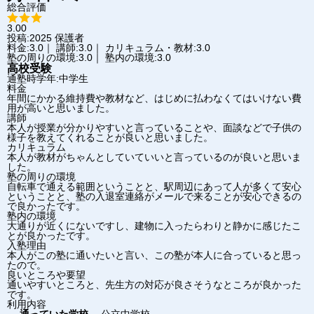
総合評価
3.00
投稿:2025
保護者
料金:3.0｜ 講師:3.0｜ カリキュラム・教材:3.0
塾の周りの環境:3.0｜ 塾内の環境:3.0
高校受験
通塾時学年:中学生
料金
年間にかかる維持費や教材など、はじめに払わなくてはいけない費
用が高いと思いました。
講師
本人が授業が分かりやすいと言っていることや、面談などで子供の
様子を教えてくれることが良いと思いました。
カリキュラム
本人が教材がちゃんとしていていいと言っているのが良いと思いま
した。
塾の周りの環境
自転車で通える範囲ということと、駅周辺にあって人が多くて安心
ということと、塾の入退室連絡がメールで来ることが安心できるの
で良かったです。
塾内の環境
大通りが近くにないですし、建物に入ったらわりと静かに感じたこ
とが良かったです。
入塾理由
本人がこの塾に通いたいと言い、この塾が本人に合っていると思っ
たので。
良いところや要望
通いやすいところと、先生方の対応が良さそうなところが良かった
です。
利用内容