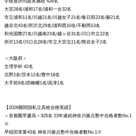
学校選択問題実施校 426名
大宮28名/浦和17名/浦和一女32名
市立浦和11名/川越21名/川越女子21名/春日部23名/蕨21名
越谷北43名/所沢北29名/浦和西10名/不動岡13名
和光国際27名/川越南23名/越ヶ谷31名/川口市立22名
所沢13名/川口北28名/市立大宮北11名/熊谷女子2名
＜大阪府＞
文理学科 42名
北野2名/茨木12名/豊中18名
大手前8名/四條畷1名/高津1名
【2026難関国私立高校合格実績】
＜首都圏早慶高＞325名 23年連続神奈川拠点塾中合格者数No.1
※
早稲田実業43名 神奈川拠点塾中合格者数No.1※