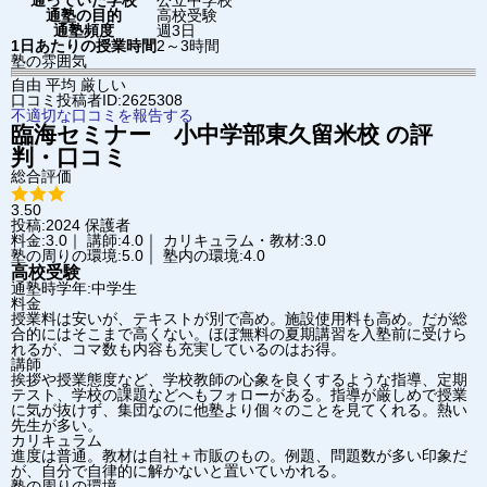
通っていた学校
公立中学校
通塾の目的
高校受験
通塾頻度
週3日
1日あたりの授業時間
2～3時間
塾の雰囲気
自由
平均
厳しい
口コミ投稿者ID:2625308
不適切な口コミを報告する
臨海セミナー 小中学部
東久留米校
の評
判・口コミ
総合評価
3.50
投稿:2024
保護者
料金:3.0｜ 講師:4.0｜ カリキュラム・教材:3.0
塾の周りの環境:5.0｜ 塾内の環境:4.0
高校受験
通塾時学年:中学生
料金
授業料は安いが、テキストが別で高め。施設使用料も高め。だが総
合的にはそこまで高くない。ほぼ無料の夏期講習を入塾前に受けら
れるが、コマ数も内容も充実しているのはお得。
講師
挨拶や授業態度など、学校教師の心象を良くするような指導、定期
テスト、学校の課題などへもフォローがある。指導が厳しめで授業
に気が抜けず、集団なのに他塾より個々のことを見てくれる。熱い
先生が多い。
カリキュラム
進度は普通。教材は自社＋市販のもの。例題、問題数が多い印象だ
が、自分で自律的に解かないと置いていかれる。
塾の周りの環境