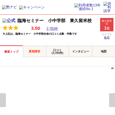
臨海セミナー 小中学部 東久留米校
東久留米
市
3.50
1
位
3,783件
※上記は、臨海セミナー 小中学部全体の口コミ点数・件数です
カテゴリ
集団
口コミ
夏期講習
インタビュー
地図
教室トップ
(3,783件)