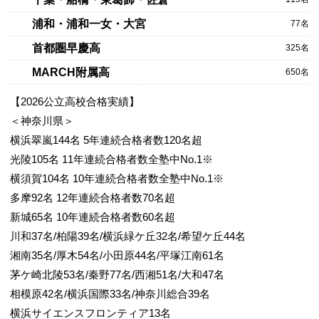
浦和・浦和一女・大宮
77名
首都圏早慶高
325名
MARCH附属高
650名
【2026公立高校合格実績】
＜神奈川県＞
横浜翠嵐144名 5年連続合格者数120名超
光陵105名 11年連続合格者数全塾中No.1※
横須賀104名 10年連続合格者数全塾中No.1※
多摩92名 12年連続合格者数70名超
新城65名 10年連続合格者数60名超
川和37名/柏陽39名/横浜緑ケ丘32名/希望ケ丘44名
湘南35名/厚木54名/小田原44名/平塚江南61名
茅ケ崎北陵53名/秦野77名/西湘51名/大和47名
相模原42名/横浜国際33名/神奈川総合39名
横浜サイエンスフロンティア13名