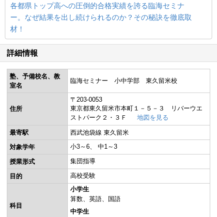
各都県トップ高への圧倒的合格実績を誇る臨海セミナ
ー。なぜ結果を出し続けられるのか？その秘訣を徹底取
材！
詳細情報
塾、予備校名、教
臨海セミナー 小中学部 東久留米校
室名
〒203-0053
東京都東久留米市本町１－５－３ リバーウエ
住所
ストパーク２・３Ｆ
地図を見る
最寄駅
西武池袋線 東久留米
小3～6
中1～3
対象学年
集団指導
授業形式
高校受験
目的
小学生
算数
英語
国語
科目
中学生