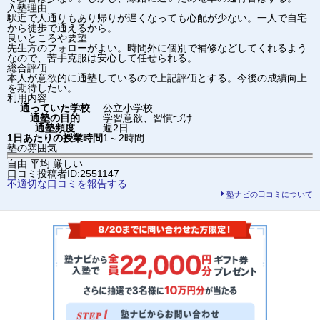
入塾理由
駅近で人通りもあり帰りが遅くなっても心配が少ない。一人で自宅
から徒歩で通えるから。
良いところや要望
先生方のフォローがよい。時間外に個別で補修などしてくれるよう
なので、苦手克服は安心して任せられる。
総合評価
本人が意欲的に通塾しているので上記評価とする。今後の成績向上
を期待したい。
利用内容
通っていた学校
公立小学校
通塾の目的
学習意欲、習慣づけ
通塾頻度
週2日
1日あたりの授業時間
1～2時間
塾の雰囲気
自由
平均
厳しい
口コミ投稿者ID:2551147
不適切な口コミを報告する
塾ナビの口コミについて