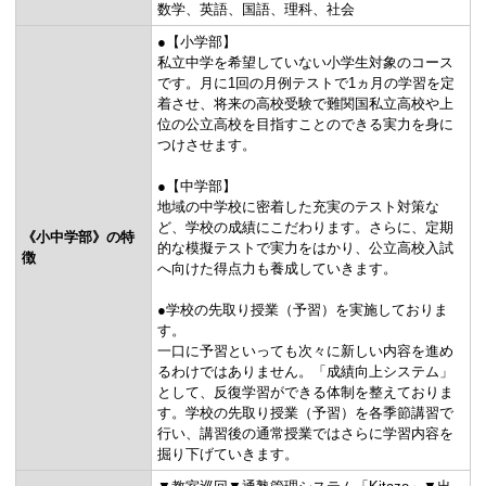
数学
英語
国語
理科
社会
●【小学部】
私立中学を希望していない小学生対象のコース
です。月に1回の月例テストで1ヵ月の学習を定
着させ、将来の高校受験で難関国私立高校や上
位の公立高校を目指すことのできる実力を身に
つけさせます。
●【中学部】
地域の中学校に密着した充実のテスト対策な
ど、学校の成績にこだわります。さらに、定期
《小中学部》の特
的な模擬テストで実力をはかり、公立高校入試
徴
へ向けた得点力も養成していきます。
●学校の先取り授業（予習）を実施しておりま
す。
一口に予習といっても次々に新しい内容を進め
るわけではありません。「成績向上システム」
として、反復学習ができる体制を整えておりま
す。学校の先取り授業（予習）を各季節講習で
行い、講習後の通常授業ではさらに学習内容を
掘り下げていきます。