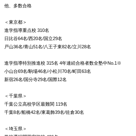
他、多数合格
＜東京都＞
進学指導重点校 310名
日比谷64名/西20名/国立29名
戸山36名/青山51名/八王子東82名/立川28名
進学指導特別推進校 315名 4年連続合格者数全塾中No.1※
小山台69名/駒場46名/小松川70名/町田63名
新宿26名/国分寺29名/国際12名
＜千葉県＞
千葉公立高校学区最難関 119名
千葉8名/船橋42名/東葛飾39名/佐倉30名
＜埼玉県＞