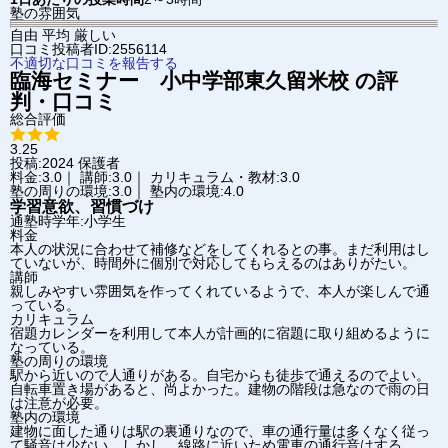
塾の雰囲気
自由
平均
厳しい
口コミ投稿者ID:2556114
不適切な口コミを報告する
臨海セミナー 小中学部
東久留米校
の評
判・口コミ
総合評価
3.25
投稿:2024
保護者
料金:3.0｜ 講師:3.0｜ カリキュラム・教材:3.0
塾の周りの環境:3.0｜ 塾内の環境:4.0
学習意欲、習慣づけ
通塾時学年:小学生
料金
本人の状況に合わせて補修などをしてくれるとの事。まだ利用はし
ていないが、時間外に個別で対応してもらえるのはありがたい。
講師
親しみやすい雰囲気を作ってくれているようで、本人が楽しんで通
っている。
カリキュラム
宿題カレンダーを利用して本人が計画的に宿題に取り組めるように
なっている。
塾の周りの環境
駅から近いので人通りがある。自宅からも徒歩で通えるのでよい。
自転車置き場があると、尚よかった。建物の階段は急なので雨の日
は注意が必要。
塾内の環境
建物に面した通りは駅の裏通りなので、車の通行量は多くなく従っ
て騒音は少ない。しかし、線路に近いため電車の通行音はする。