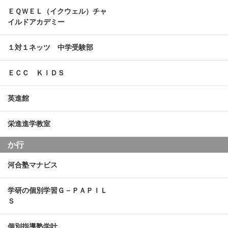
ＥＱＷＥＬ（イクウェル）チャ
イルドアカデミー
１対１ネッツ 中学受験部
ＥＣＣ ＫＩＤＳ
英進館
栄進進学教室
か行
河合塾マナビス
学研の個別学習Ｇ－ＰＡＰＩＬ
Ｓ
個別指導塾学叶