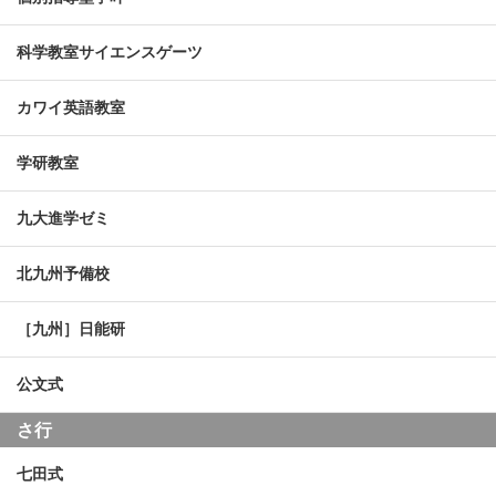
科学教室サイエンスゲーツ
カワイ英語教室
学研教室
九大進学ゼミ
北九州予備校
［九州］日能研
公文式
さ行
七田式