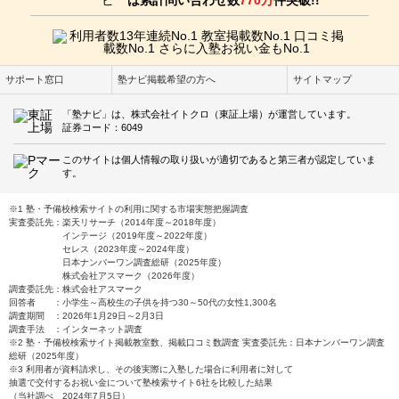
は累計問い合わせ数
770万
件突破!!
サポート窓口
塾ナビ掲載希望の方へ
サイトマップ
「塾ナビ」は、株式会社イトクロ（東証上場）が運営しています。
証券コード：6049
このサイトは個人情報の取り扱いが適切であると第三者が認定していま
す。
※1 塾・予備校検索サイトの利用に関する市場実態把握調査
実査委託先：楽天リサーチ（2014年度～2018年度）
インテージ（2019年度～2022年度）
セレス（2023年度～2024年度）
日本ナンバーワン調査総研（2025年度）
株式会社アスマーク（2026年度）
調査委託先：株式会社アスマーク
回答者 ：小学生～高校生の子供を持つ30～50代の女性1,300名
調査期間 ：2026年1月29日～2月3日
調査手法 ：インターネット調査
※2 塾・予備校検索サイト掲載教室数、掲載口コミ数調査 実査委託先：日本ナンバーワン調査
総研（2025年度）
※3 利用者が資料請求し、その後実際に入塾した場合に利用者に対して
抽選で交付するお祝い金について塾検索サイト6社を比較した結果
（当社調べ 2024年7月5日）