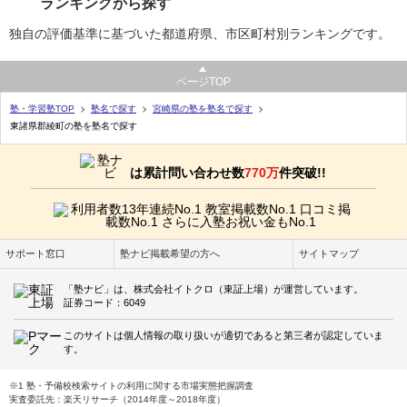
ランキングから探す
独自の評価基準に基づいた都道府県、市区町村別ランキングです。
ページTOP
塾・学習塾TOP
塾名で探す
宮崎県の塾を塾名で探す
東諸県郡綾町の塾を塾名で探す
は累計問い合わせ数
770万
件突破!!
サポート窓口
塾ナビ掲載希望の方へ
サイトマップ
「塾ナビ」は、株式会社イトクロ（東証上場）が運営しています。
証券コード：6049
このサイトは個人情報の取り扱いが適切であると第三者が認定していま
す。
※1 塾・予備校検索サイトの利用に関する市場実態把握調査
実査委託先：楽天リサーチ（2014年度～2018年度）