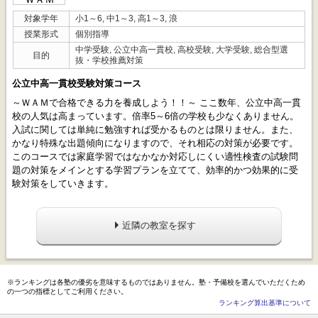
対象学年
小1～6, 中1～3, 高1～3, 浪
授業形式
個別指導
中学受験, 公立中高一貫校, 高校受験, 大学受験, 総合型選
目的
抜・学校推薦対策
公立中高一貫校受験対策コース
～ＷＡＭで合格できる力を養成しよう！！～ ここ数年、公立中高一貫
校の人気は高まっています。倍率5～6倍の学校も少なくありません。
入試に関しては単純に勉強すれば受かるものとは限りません。また、
かなり特殊な出題傾向になりますので、それ相応の対策が必要です。
このコースでは家庭学習ではなかなか対応しにくい適性検査の試験問
題の対策をメインとする学習プランを立てて、効率的かつ効果的に受
験対策をしていきます。
近隣の教室を探す
※ランキングは各塾の優劣を意味するものではありません。塾・予備校を選んでいただくため
の一つの指標としてご利用ください。
ランキング算出基準について