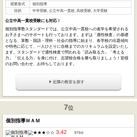
授業形式
個別指導
目的
中学受験, 公立中高一貫校, 高校受験, 大学受験
公立中高一貫校受験にも対応！
個別指導塾スタンダードでは、公立中高一貫校への進学を希望される
お子さまへのサポートも行っております。まずは「適性検査」の基礎
となる、算数・国語・理科・社会の指導に始まり、各学校の出題傾向
や特色に応じて、一人ひとりに合格までのカリキュラムを設定いたし
ます。スタンダードで適性検査で問われる「読み取る力」「考える
力」「伝える力」を身に付け、志望校合格を勝ち取りましょう！皆様
のお問い合わせ、お待ちしております。
近隣の教室を探す
7
位
個別指導ＷＡＭ
3.42
976
件