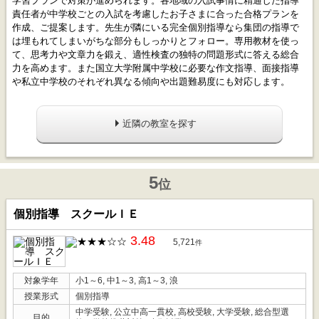
学習プランで対策が進められます。各地域の入試事情に精通した指導
責任者が中学校ごとの入試を考慮したお子さまに合った合格プランを
作成、ご提案します。先生が隣にいる完全個別指導なら集団の指導で
は埋もれてしまいがちな部分もしっかりとフォロー。専用教材を使っ
て、思考力や文章力を鍛え、適性検査の独特の問題形式に答える総合
力を高めます。また国立大学附属中学校に必要な作文指導、面接指導
や私立中学校のそれぞれ異なる傾向や出題難易度にも対応します。
近隣の教室を探す
5
位
個別指導 スクールＩＥ
3.48
5,721
件
対象学年
小1～6, 中1～3, 高1～3, 浪
授業形式
個別指導
中学受験, 公立中高一貫校, 高校受験, 大学受験, 総合型選
目的