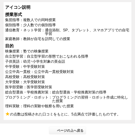
アイコン説明
授業形式
集団指導
複数人での同時授業
個別指導
少人数での個別指導
通信教育・ネット学習
通信添削、SP、タブレット、スマホアプリでの自宅
学習
家庭教師
教師が自宅を訪問しての授業
目的
映像授業
塾での映像授業
自立型学習
自立型学習の形態でおこなわれる指導
子供英語
幼児~小学生対象の英会話
中学受験
中学受験対策
公立中高一貫校
公立中高一貫校受験対策
高校受験
高校受験対策
大学受験
大学受験対策
医学部受験
医学部受験対策
総合型選抜・学校推薦対策
総合型選抜・学校推薦対策の指導
プログラミング・ロボット
プログラミングの習得・ロボット作成に特化し
た授業
理科実験
理科の実験や観察を用いた授業
★
の点数は投稿された口コミをもとに、5点満点で評価したものです。
ページの上へ戻る