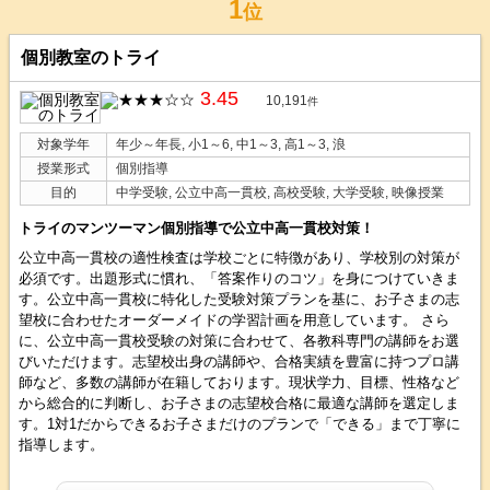
1
位
個別教室のトライ
3.45
10,191
件
対象学年
年少～年長, 小1～6, 中1～3, 高1～3, 浪
授業形式
個別指導
目的
中学受験, 公立中高一貫校, 高校受験, 大学受験, 映像授業
トライのマンツーマン個別指導で公立中高一貫校対策！
公立中高一貫校の適性検査は学校ごとに特徴があり、学校別の対策が
必須です。出題形式に慣れ、「答案作りのコツ」を身につけていきま
す。公立中高一貫校に特化した受験対策プランを基に、お子さまの志
望校に合わせたオーダーメイドの学習計画を用意しています。 さら
に、公立中高一貫校受験の対策に合わせて、各教科専門の講師をお選
びいただけます。志望校出身の講師や、合格実績を豊富に持つプロ講
師など、多数の講師が在籍しております。現状学力、目標、性格など
から総合的に判断し、お子さまの志望校合格に最適な講師を選定しま
す。1対1だからできるお子さまだけのプランで「できる」まで丁寧に
指導します。