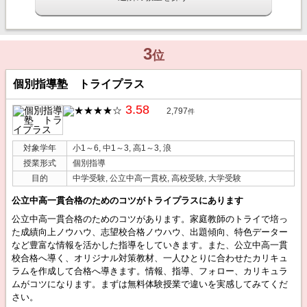
3
位
個別指導塾 トライプラス
3.58
2,797
件
対象学年
小1～6, 中1～3, 高1～3, 浪
授業形式
個別指導
目的
中学受験, 公立中高一貫校, 高校受験, 大学受験
公立中高一貫合格のためのコツがトライプラスにあります
公立中高一貫合格のためのコツがあります。家庭教師のトライで培っ
た成績向上ノウハウ、志望校合格ノウハウ、出題傾向、特色データー
など豊富な情報を活かした指導をしていきます。また、公立中高一貫
校合格へ導く、オリジナル対策教材、一人ひとりに合わせたカリキュ
ラムを作成して合格へ導きます。情報、指導、フォロー、カリキュラ
ムがコツになります。まずは無料体験授業で違いを実感してみてくだ
さい。