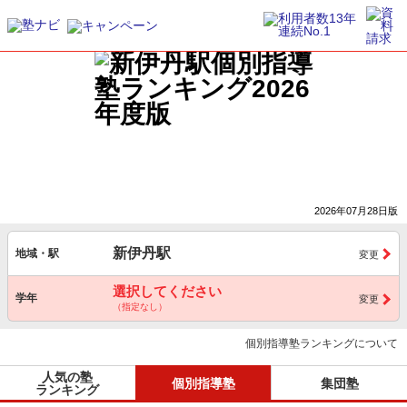
2026年07月28日版
新伊丹駅
地域・駅
変更
選択してください
学年
変更
（指定なし）
個別指導塾ランキングについて
人気の塾
個別指導塾
集団塾
ランキング