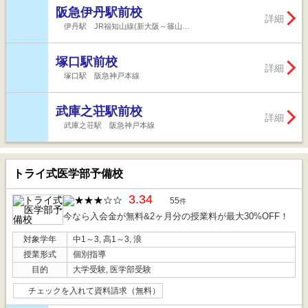
阪急伊丹駅前校
詳細
伊丹駅 JR福知山線(新大阪～篠山…
塚口駅前校
詳細
塚口駅 阪急神戸本線
武庫之荘駅前校
詳細
武庫之荘駅 阪急神戸本線
トライ式医学部予備校
3.34
55
件
今なら入会金が無料&2ヶ月分の授業料が最大30%OFF！
対象学年
中1～3, 高1～3, 浪
授業形式
個別指導
目的
大学受験, 医学部受験
チェックを入れて資料請求（無料）