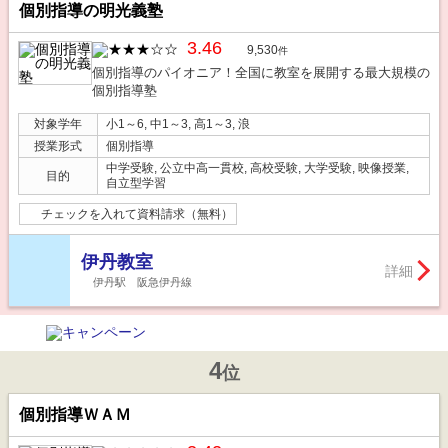
個別指導の明光義塾
3.46
9,530
件
個別指導のパイオニア！全国に教室を展開する最大規模の
個別指導塾
対象学年
小1～6, 中1～3, 高1～3, 浪
授業形式
個別指導
中学受験, 公立中高一貫校, 高校受験, 大学受験, 映像授業,
目的
自立型学習
チェックを入れて資料請求（無料）
伊丹教室
詳細
伊丹駅 阪急伊丹線
4
位
個別指導ＷＡＭ