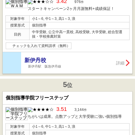
3.42
976
件
スタートキャンペーン2ヶ月月謝無料+成績保証！
対象学年
小1～6, 中1～3, 高1～3, 浪
授業形式
個別指導
中学受験, 公立中高一貫校, 高校受験, 大学受験, 総合型選
目的
抜・学校推薦対策
チェックを入れて資料請求（無料）
新伊丹校
詳細
新伊丹駅 阪急伊丹線
5
位
個別指導学院フリーステップ
3.51
3,144
件
ちがいは成果。点数アップと大学受験に強い個別指導
対象学年
小1～6, 中1～3, 高1～3, 浪
授業形式
個別指導