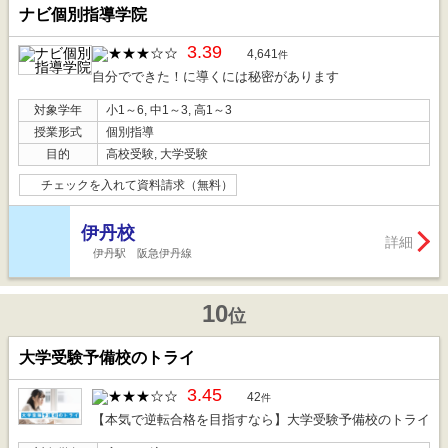
ナビ個別指導学院
3.39
4,641
件
自分でできた！に導くには秘密があります
対象学年
小1～6, 中1～3, 高1～3
授業形式
個別指導
目的
高校受験, 大学受験
チェックを入れて資料請求（無料）
伊丹校
詳細
伊丹駅 阪急伊丹線
10
位
大学受験予備校のトライ
3.45
42
件
【本気で逆転合格を目指すなら】大学受験予備校のトライ