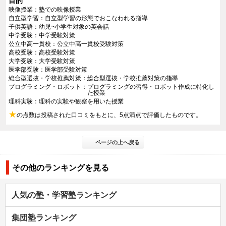
目的
映像授業
塾での映像授業
自立型学習
自立型学習の形態でおこなわれる指導
子供英語
幼児~小学生対象の英会話
中学受験
中学受験対策
公立中高一貫校
公立中高一貫校受験対策
高校受験
高校受験対策
大学受験
大学受験対策
医学部受験
医学部受験対策
総合型選抜・学校推薦対策
総合型選抜・学校推薦対策の指導
プログラミング・ロボット
プログラミングの習得・ロボット作成に特化し
た授業
理科実験
理科の実験や観察を用いた授業
★
の点数は投稿された口コミをもとに、5点満点で評価したものです。
ページの上へ戻る
その他のランキングを見る
人気の塾・学習塾ランキング
集団塾ランキング