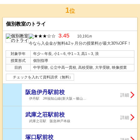
1
位
個別教室のトライ
3.45
10,191
件
今なら入会金が無料&2ヶ月分の授業料が最大30%OFF！
対象学年
年少～年長, 小1～6, 中1～3, 高1～3, 浪
授業形式
個別指導
目的
中学受験, 公立中高一貫校, 高校受験, 大学受験, 映像授業
チェックを入れて資料請求（無料）
阪急伊丹駅前校
詳細
伊丹駅 JR福知山線(新大阪～篠山…
武庫之荘駅前校
詳細
武庫之荘駅 阪急神戸本線
塚口駅前校