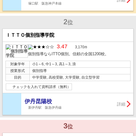
詳細
塚口駅 阪急神戸本線
2
位
ＩＴＴＯ個別指導学院
3.47
3,170
件
個別指導ならITTO個別。信頼の全国1200校。
対象学年
小1～6, 中1～3, 高1～3, 浪
授業形式
個別指導
目的
中学受験, 高校受験, 大学受験, 自立型学習
チェックを入れて資料請求（無料）
伊丹昆陽校
詳細
新伊丹駅 阪急伊丹線
3
位