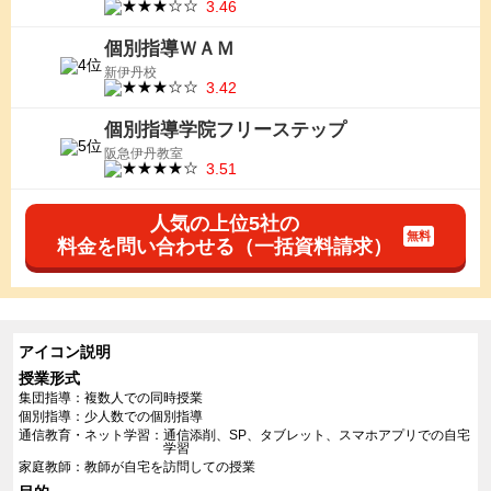
3.46
個別指導ＷＡＭ
新伊丹校
3.42
個別指導学院フリーステップ
阪急伊丹教室
3.51
人気の上位5社の
料金を問い合わせる（一括資料請求）
アイコン説明
授業形式
集団指導
複数人での同時授業
個別指導
少人数での個別指導
通信教育・ネット学習
通信添削、SP、タブレット、スマホアプリでの自宅
学習
家庭教師
教師が自宅を訪問しての授業