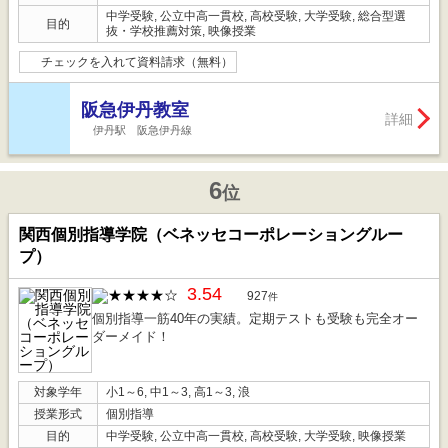
中学受験, 公立中高一貫校, 高校受験, 大学受験, 総合型選
目的
抜・学校推薦対策, 映像授業
チェックを入れて資料請求（無料）
阪急伊丹教室
詳細
伊丹駅 阪急伊丹線
6
位
関西個別指導学院（ベネッセコーポレーショングルー
プ）
3.54
927
件
個別指導一筋40年の実績。定期テストも受験も完全オー
ダーメイド！
対象学年
小1～6, 中1～3, 高1～3, 浪
授業形式
個別指導
目的
中学受験, 公立中高一貫校, 高校受験, 大学受験, 映像授業