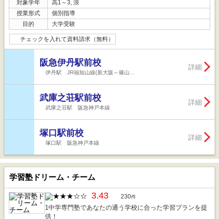
対象学年
高1～3, 浪
授業形式
個別指導
目的
大学受験
チェックを入れて資料請求（無料）
阪急伊丹駅前校
詳細
伊丹駅 JR福知山線(新大阪～篠山…
武庫之荘駅前校
詳細
武庫之荘駅 阪急神戸本線
塚口駅前校
詳細
塚口駅 阪急神戸本線
学習塾ドリーム・チーム
3.43
230
件
1中学専門塾であなたの通う学校に合った学習プランを提
供！