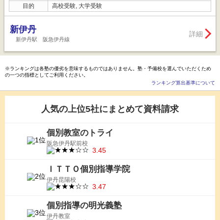
目的
高校受験, 大学受験
新伊丹
詳細
新伊丹駅 阪急伊丹線
※ランキングは各塾の優劣を意味するものではありません。塾・予備校を選んでいただくため
の一つの指標としてご利用ください。
ランキング算出基準について
人気の上位5社にまとめて資料請求
個別教室のトライ
阪急伊丹駅前校
3.45
ＩＴＴＯ個別指導学院
伊丹昆陽校
3.47
個別指導の明光義塾
伊丹教室