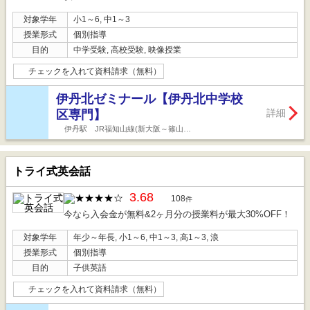
対象学年
小1～6, 中1～3
授業形式
個別指導
目的
中学受験, 高校受験, 映像授業
チェックを入れて資料請求（無料）
伊丹北ゼミナール【伊丹北中学校
詳細
区専門】
伊丹駅 JR福知山線(新大阪～篠山…
トライ式英会話
3.68
108
件
今なら入会金が無料&2ヶ月分の授業料が最大30%OFF！
対象学年
年少～年長, 小1～6, 中1～3, 高1～3, 浪
授業形式
個別指導
目的
子供英語
チェックを入れて資料請求（無料）