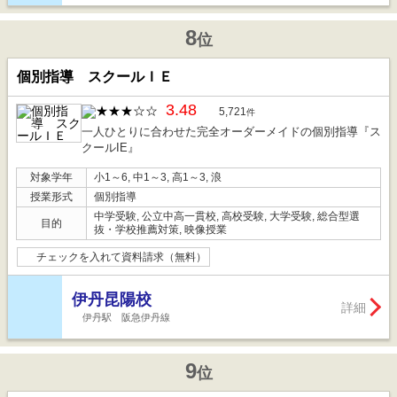
8
位
個別指導 スクールＩＥ
3.48
5,721
件
一人ひとりに合わせた完全オーダーメイドの個別指導『ス
クールIE』
対象学年
小1～6, 中1～3, 高1～3, 浪
授業形式
個別指導
中学受験, 公立中高一貫校, 高校受験, 大学受験, 総合型選
目的
抜・学校推薦対策, 映像授業
チェックを入れて資料請求（無料）
伊丹昆陽校
詳細
伊丹駅 阪急伊丹線
9
位