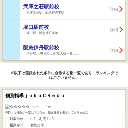
武庫之荘駅前校
詳細
武庫之荘駅 阪急神戸本線
塚口駅前校
詳細
塚口駅 阪急神戸本線
阪急伊丹駅前校
詳細
伊丹駅 JR福知山線(新大阪～篠山…
※以下は選択された条件に合致する塾一覧であり、ランキングで
はございません。
個別指導ｊｕｋｕＣＲｅｄｕ
-.--
1
件
※口コミ件数が一定以下のため、総合評価を表示しておりません
対象学年
中1～3, 高1～3
授業形式
個別指導