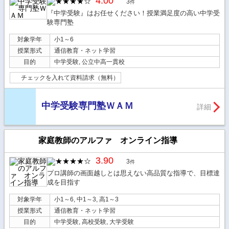
4.00
3
件
『中学受験』はお任せください！授業満足度の高い中学受
験専門塾
対象学年
小1～6
授業形式
通信教育・ネット学習
目的
中学受験, 公立中高一貫校
チェックを入れて資料請求（無料）
中学受験専門塾ＷＡＭ
詳細
家庭教師のアルファ オンライン指導
3.90
3
件
プロ講師の画面越しとは思えない高品質な指導で、目標達
成を目指す
対象学年
小1～6, 中1～3, 高1～3
授業形式
通信教育・ネット学習
目的
中学受験, 高校受験, 大学受験