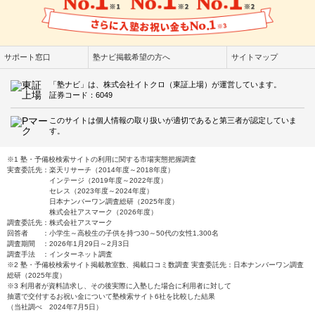
サポート窓口
塾ナビ掲載希望の方へ
サイトマップ
「塾ナビ」は、株式会社イトクロ（東証上場）が運営しています。
証券コード：6049
このサイトは個人情報の取り扱いが適切であると第三者が認定していま
す。
※1 塾・予備校検索サイトの利用に関する市場実態把握調査
実査委託先：楽天リサーチ（2014年度～2018年度）
インテージ（2019年度～2022年度）
セレス（2023年度～2024年度）
日本ナンバーワン調査総研（2025年度）
株式会社アスマーク（2026年度）
調査委託先：株式会社アスマーク
回答者 ：小学生～高校生の子供を持つ30～50代の女性1,300名
調査期間 ：2026年1月29日～2月3日
調査手法 ：インターネット調査
※2 塾・予備校検索サイト掲載教室数、掲載口コミ数調査 実査委託先：日本ナンバーワン調査
総研（2025年度）
※3 利用者が資料請求し、その後実際に入塾した場合に利用者に対して
抽選で交付するお祝い金について塾検索サイト6社を比較した結果
（当社調べ 2024年7月5日）