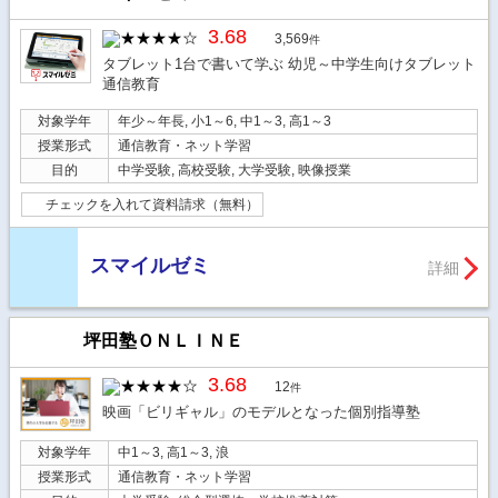
3.68
3,569
件
タブレット1台で書いて学ぶ 幼児～中学生向けタブレット
通信教育
対象学年
年少～年長, 小1～6, 中1～3, 高1～3
授業形式
通信教育・ネット学習
目的
中学受験, 高校受験, 大学受験, 映像授業
チェックを入れて資料請求（無料）
スマイルゼミ
詳細
坪田塾ＯＮＬＩＮＥ
3.68
12
件
映画「ビリギャル」のモデルとなった個別指導塾
対象学年
中1～3, 高1～3, 浪
授業形式
通信教育・ネット学習