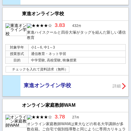
東進オンライン学校
3.83
432
件
東進ハイスクールと四谷大塚がタッグを組んだ新しい通信
教育
対象学年
小1～6, 中1～3
授業形式
通信教育・ネット学習
目的
中学受験, 高校受験, 映像授業
チェックを入れて資料請求（無料）
東進オンライン学校
詳細
オンライン家庭教師WAM
3.78
27
件
オンライン家庭教師WAMは東大などの有名大学講師が多
数在籍。ご自宅で個別指導塾と同じように専用カリキュラ