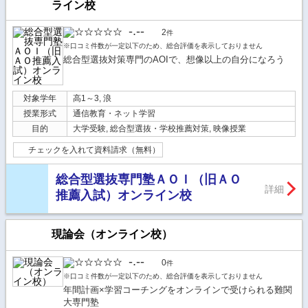
ライン校
-.--
2
件
※口コミ件数が一定以下のため、総合評価を表示しておりません
総合型選抜対策専門のAOIで、想像以上の自分になろう
対象学年
高1～3, 浪
授業形式
通信教育・ネット学習
目的
大学受験, 総合型選抜・学校推薦対策, 映像授業
チェックを入れて資料請求（無料）
総合型選抜専門塾ＡＯＩ（旧ＡＯ
詳細
推薦入試）オンライン校
現論会（オンライン校）
-.--
0
件
※口コミ件数が一定以下のため、総合評価を表示しておりません
年間計画×学習コーチングをオンラインで受けられる難関
大専門塾