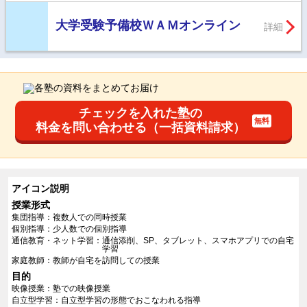
大学受験予備校ＷＡＭオンライン
詳細
チェックを入れた塾の
料金を問い合わせる（一括資料請求）
アイコン説明
授業形式
集団指導
複数人での同時授業
個別指導
少人数での個別指導
通信教育・ネット学習
通信添削、SP、タブレット、スマホアプリでの自宅
学習
家庭教師
教師が自宅を訪問しての授業
目的
映像授業
塾での映像授業
自立型学習
自立型学習の形態でおこなわれる指導