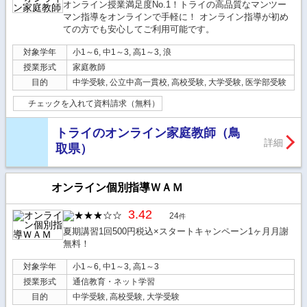
オンライン授業満足度No.1！トライの高品質なマンツー
マン指導をオンラインで手軽に！ オンライン指導が初め
ての方でも安心してご利用可能です。
対象学年
小1～6, 中1～3, 高1～3, 浪
授業形式
家庭教師
目的
中学受験, 公立中高一貫校, 高校受験, 大学受験, 医学部受験
チェックを入れて資料請求（無料）
トライのオンライン家庭教師（鳥
詳細
取県）
オンライン個別指導ＷＡＭ
3.42
24
件
夏期講習1回500円税込×スタートキャンペーン1ヶ月月謝
無料！
対象学年
小1～6, 中1～3, 高1～3
授業形式
通信教育・ネット学習
目的
中学受験, 高校受験, 大学受験