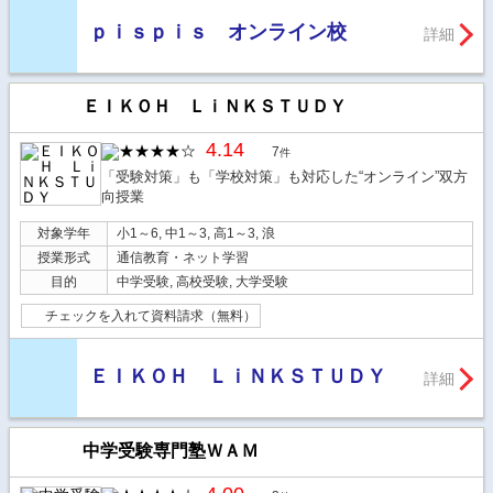
ｐｉｓｐｉｓ オンライン校
詳細
ＥＩＫＯＨ ＬｉＮＫＳＴＵＤＹ
4.14
7
件
「受験対策」も「学校対策」も対応した“オンライン”双方
向授業
対象学年
小1～6, 中1～3, 高1～3, 浪
授業形式
通信教育・ネット学習
目的
中学受験, 高校受験, 大学受験
チェックを入れて資料請求（無料）
ＥＩＫＯＨ ＬｉＮＫＳＴＵＤＹ
詳細
中学受験専門塾ＷＡＭ