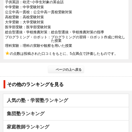
子供英語
幼児~小学生対象の英会話
中学受験
中学受験対策
公立中高一貫校
公立中高一貫校受験対策
高校受験
高校受験対策
大学受験
大学受験対策
医学部受験
医学部受験対策
総合型選抜・学校推薦対策
総合型選抜・学校推薦対策の指導
プログラミング・ロボット
プログラミングの習得・ロボット作成に特化し
た授業
理科実験
理科の実験や観察を用いた授業
★
の点数は投稿された口コミをもとに、5点満点で評価したものです。
ページの上へ戻る
その他のランキングを見る
人気の塾・学習塾ランキング
集団塾ランキング
家庭教師ランキング