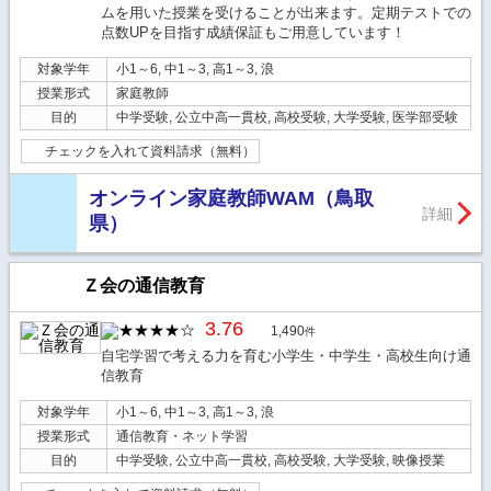
ムを用いた授業を受けることが出来ます。定期テストでの
点数UPを目指す成績保証もご用意しています！
対象学年
小1～6, 中1～3, 高1～3, 浪
授業形式
家庭教師
目的
中学受験, 公立中高一貫校, 高校受験, 大学受験, 医学部受験
チェックを入れて資料請求（無料）
オンライン家庭教師WAM（鳥取
詳細
県）
Ｚ会の通信教育
3.76
1,490
件
自宅学習で考える力を育む小学生・中学生・高校生向け通
信教育
対象学年
小1～6, 中1～3, 高1～3, 浪
授業形式
通信教育・ネット学習
目的
中学受験, 公立中高一貫校, 高校受験, 大学受験, 映像授業