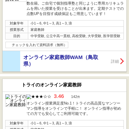
数在籍。ご自宅で個別指導塾と同じように専用カリキュラ
ムを用いた授業を受けることが出来ます。定期テストでの
点数UPを目指す成績保証もご用意しています！
対象学年
小1～6, 中1～3, 高1～3, 浪
授業形式
家庭教師
目的
中学受験, 公立中高一貫校, 高校受験, 大学受験, 医学部受験
チェックを入れて資料請求（無料）
オンライン家庭教師WAM（鳥取
詳細
県）
トライのオンライン家庭教師
3.46
142
件
オンライン授業満足度No.1！トライの高品質なマンツー
マン指導をオンラインで手軽に！ オンライン指導が初め
ての方でも安心してご利用可能です。
対象学年
小1～6, 中1～3, 高1～3, 浪