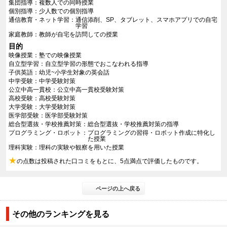
集団指導
複数人での同時授業
個別指導
少人数での個別指導
通信教育・ネット学習
通信添削、SP、タブレット、スマホアプリでの自宅
学習
家庭教師
教師が自宅を訪問しての授業
目的
映像授業
塾での映像授業
自立型学習
自立型学習の形態でおこなわれる指導
子供英語
幼児~小学生対象の英会話
中学受験
中学受験対策
公立中高一貫校
公立中高一貫校受験対策
高校受験
高校受験対策
大学受験
大学受験対策
医学部受験
医学部受験対策
総合型選抜・学校推薦対策
総合型選抜・学校推薦対策の指導
プログラミング・ロボット
プログラミングの習得・ロボット作成に特化し
た授業
理科実験
理科の実験や観察を用いた授業
★
の点数は投稿された口コミをもとに、5点満点で評価したものです。
ページの上へ戻る
その他のランキングを見る