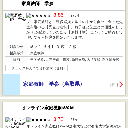
家庭教師 学参
3.86
278
件
プロ家庭教師と、現役選抜大学生の中から自分に合った先
生を選べる【完全指名制】、お子様と先生との相性をしっ
かりと確認していただく【無料体験】によってご納得して
頂いてから指導を開始いたします。
対象学年
幼, 小1～6, 中1～3, 高1～3, 浪
授業形式
家庭教師
目的
中学受験, 公立中高一貫校, 高校受験, 大学受験, 医学部受験
チェックを入れて資料請求（無料）
家庭教師 学参（鳥取県）
詳細
オンライン家庭教師WAM
3.78
27
件
オンライン家庭教師WAMは東大などの有名大学講師が多