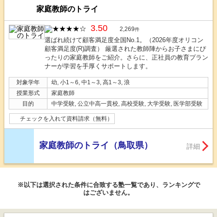
家庭教師のトライ
3.50
2,269
件
選ばれ続けて顧客満足度全国No.1。（2026年度オリコン
顧客満足度(R)調査） 厳選された教師陣からお子さまにぴ
ったりの家庭教師をご紹介。さらに、正社員の教育プラン
ナーが学習を手厚くサポートします。
対象学年
幼, 小1～6, 中1～3, 高1～3, 浪
授業形式
家庭教師
目的
中学受験, 公立中高一貫校, 高校受験, 大学受験, 医学部受験
チェックを入れて資料請求（無料）
家庭教師のトライ（鳥取県）
詳細
※以下は選択された条件に合致する塾一覧であり、ランキングで
はございません。