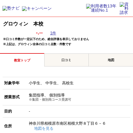
グロウィン 本校
-.--
1件
※口コミ件数が一定以下のため、総合評価を表示しておりません
※上記は、グロウィン全体の口コミ点数・件数です
口コミ
地図
教室トップ
対象学年
小学生
中学生
高校生
集団指導
個別指導
授業形式
※集団・個別両コース受講可
目的
-
神奈川県相模原市南区相模大野８丁目６－６
住所
地図を見る