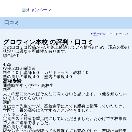
口コミ
塾ナビの口コミについて
グロウィン
本校
の評判・口コミ
この口コミは投稿から5年以上経過している情報のため、現在の塾の
状況とは異なる可能性が有ります。
総合評価
4.25
投稿:2016
保護者
料金:4.0｜ 講師:5.0｜ カリキュラム・教材:4.0
塾の周りの環境:4.0｜ 塾内の環境:4.0
高校受験
通塾時学年:小学生～高校生
料金
大手の塾に比べればそんなに高くないと思います。（他を知らない
のでよくわからない）
講師
今は亡き先生ですが、高校進学にとても親身に指導していただき、
学区で一番の高校に入学することができました。
カリキュラム
定期テスト対策を重点的にしていただきました。おかげで学校推薦
で大学に進学できました。
塾の周りの環境
駅から近いので雨が降っても夜遅くても安心でした。普段は自転車