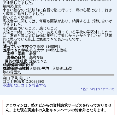
で通塾してました。
塾内の環境
小さい塾なので試験前に自習で塾に行って、席の心配はなく、好き
な時間に勉強してました。
良いところや要望
高校進学に関しては、何度も面談があり、納得するまで話し合いが
できました。
その他気づいたこと、感じたこと
友達と一緒にいかないで、あえて通っている学校の学区外にしたの
は、友達と遊ばずに勉強に集中して欲しかったからでしたが、結果
的に思っていた以上に勉強できて良かったです。
利用内容
通っていた学校
公立高校（難関校）
進学できた学校
公立大学（中堅/上位校）
学部・学科
看護
通塾の目的
高校受験
目的の達成度
達成できた
成績/偏差値変化
UP
成績/偏差値推移
入塾時:
平均
→
入塾後:
上位
塾の雰囲気
自由
平均
厳しい
口コミ投稿者ID:2055693
不適切な口コミを報告する
塾ナビの口コミについて
グロウィンは、塾ナビからの資料請求サービスを行っておりませ
ん。また現在実施中の入塾キャンペーンの対象外となります。