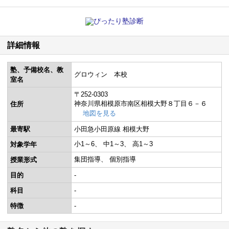
詳細情報
塾、予備校名、教
グロウィン 本校
室名
〒252-0303
神奈川県相模原市南区相模大野８丁目６－６
住所
地図を見る
最寄駅
小田急小田原線 相模大野
小1～6
中1～3
高1～3
対象学年
集団指導
個別指導
授業形式
目的
-
科目
-
特徴
-