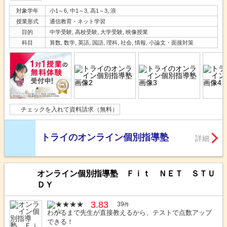
対象学年
小1～6, 中1～3, 高1～3, 浪
授業形式
通信教育・ネット学習
目的
中学受験, 高校受験, 大学受験, 映像授業
科目
算数, 数学, 英語, 国語, 理科, 社会, 情報, 小論文・面接対策
チェックを入れて資料請求（無料）
トライのオンライン個別指導塾
詳細
オンライン個別指導塾 Ｆｉｔ ＮＥＴ ＳＴＵ
ＤＹ
3.83
39
件
わかるまで先生が直接教えるから、テストで点数アップ
できる！