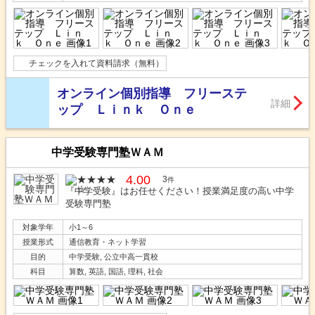
チェックを入れて資料請求（無料）
オンライン個別指導 フリーステ
詳細
ップ Ｌｉｎｋ Ｏｎｅ
中学受験専門塾ＷＡＭ
4.00
3
件
『中学受験』はお任せください！授業満足度の高い中学
受験専門塾
対象学年
小1～6
授業形式
通信教育・ネット学習
目的
中学受験, 公立中高一貫校
科目
算数, 英語, 国語, 理科, 社会