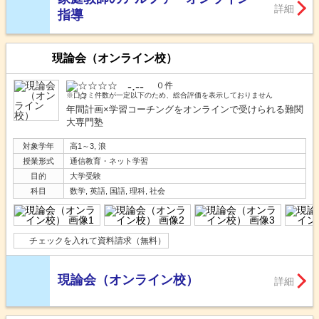
詳細
指導
現論会（オンライン校）
-.--
０件
※口コミ件数が一定以下のため、総合評価を表示しておりません
年間計画×学習コーチングをオンラインで受けられる難関
大専門塾
対象学年
高1～3, 浪
授業形式
通信教育・ネット学習
目的
大学受験
科目
数学, 英語, 国語, 理科, 社会
チェックを入れて資料請求（無料）
現論会（オンライン校）
詳細