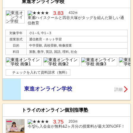
東進オンライン学校
3.83
432
件
東進ハイスクールと四谷大塚がタッグを組んだ新しい通
信教育
対象学年
小1～6, 中1～3
授業形式
通信教育・ネット学習
目的
中学受験, 高校受験, 映像授業
科目
算数, 数学, 英語, 国語, 理科, 社会
チェックを入れて資料請求（無料）
東進オンライン学校
詳細
トライのオンライン個別指導塾
3.75
203
件
今なら入会金が無料&2ヶ月分の授業料が最大30%OFF！