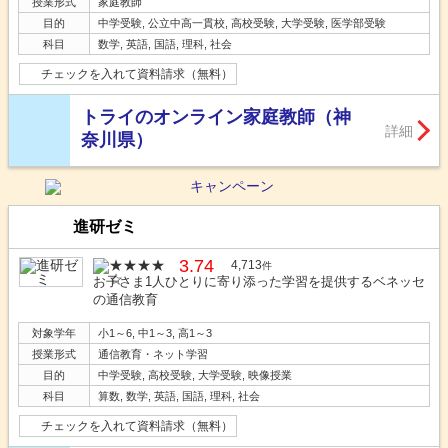
授業形式
家庭教師
目的
中学受験, 公立中高一貫校, 高校受験, 大学受験, 医学部受験
科目
数学, 英語, 国語, 理科, 社会
チェックを入れて資料請求（無料）
トライのオンライン家庭教師（神
詳細
奈川県）
進研ゼミ
3.74
4,713
件
お子さま1人ひとりに寄り添った学習を提供するベネッセ
の通信教育
対象学年
小1～6, 中1～3, 高1～3
授業形式
通信教育・ネット学習
目的
中学受験, 高校受験, 大学受験, 映像授業
科目
算数, 数学, 英語, 国語, 理科, 社会
チェックを入れて資料請求（無料）