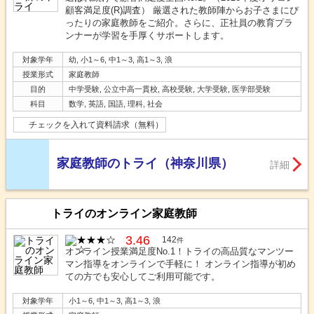
顧客満足度(R)調査） 厳選された教師陣からお子さまにぴ
ったりの家庭教師をご紹介。さらに、正社員の教育プラ
ンナーが学習を手厚くサポートします。
対象学年
幼, 小1～6, 中1～3, 高1～3, 浪
授業形式
家庭教師
目的
中学受験, 公立中高一貫校, 高校受験, 大学受験, 医学部受験
科目
数学, 英語, 国語, 理科, 社会
チェックを入れて資料請求（無料）
家庭教師のトライ（神奈川県）
詳細
トライのオンライン家庭教師
3.46
142
件
オンライン授業満足度No.1！トライの高品質なマンツー
マン指導をオンラインで手軽に！ オンライン指導が初め
ての方でも安心してご利用可能です。
対象学年
小1～6, 中1～3, 高1～3, 浪