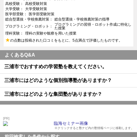
高校受験
高校受験対策
大学受験
大学受験対策
医学部受験
医学部受験対策
総合型選抜・学校推薦対策
総合型選抜・学校推薦対策の指導
プログラミングの習得・ロボット作成に特化し
プログラミング・ロボット
た授業
理科実験
理科の実験や観察を用いた授業
★
の点数は投稿された口コミをもとに、5点満点で評価したものです。
よくあるQ&A
三浦市でおすすめの学習塾を教えてください。
三浦市にはどのような個別指導塾がありますか？
三浦市にはどのような集団塾がありますか？
[PR]
※クリックすると塾ナビ内の塾情報ページに移動します。
前回検索した条件から探す