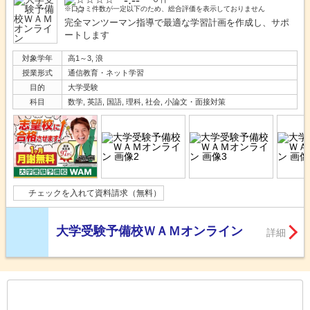
※口コミ件数が一定以下のため、総合評価を表示しておりません
完全マンツーマン指導で最適な学習計画を作成し、サポ
ートします
対象学年
高1～3, 浪
授業形式
通信教育・ネット学習
目的
大学受験
科目
数学, 英語, 国語, 理科, 社会, 小論文・面接対策
チェックを入れて資料請求（無料）
大学受験予備校ＷＡＭオンライン
詳細
もっと見る
後の
--
～
--
件を表示／全
37
件