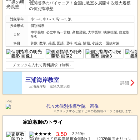
個別指導のパイオニア！全国に教室を展開する最大規模
の個別指導塾
対象学年
小1～6, 中1～3, 高1～3, 浪
授業形式
個別指導
中学受験, 公立中高一貫校, 高校受験, 大学受験, 映像授業, 自立型
目的
学習
科目
算数, 数学, 英語, 国語, 理科, 社会, 情報, 小論文・面接対策
チェックを入れて資料請求（無料）
三浦海岸教室
詳細
三浦海岸駅 京急久里浜線
[PR]
※クリックすると塾ナビ内の塾情報ページに移動します。
家庭教師のトライ
3.50
2,269
件
選ばれ続けて顧客満足度全国No.1。（2026年度オリコン