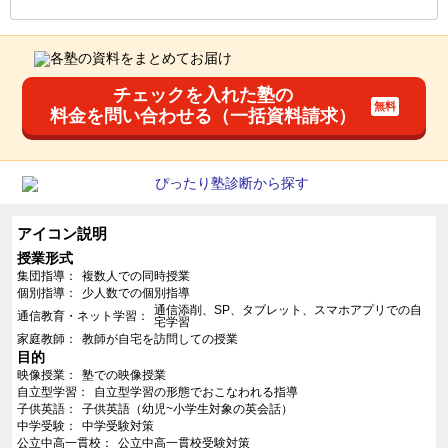
チェックを入れた塾の
料金を問い合わせる（一括資料請求）
アイコン説明
授業形式
集団指導
複数人での同時授業
個別指導
少人数での個別指導
通信添削、SP、タブレット、スマホアプリでの自
通信教育・ネット学習
宅学習
家庭教師
教師が自宅を訪問しての授業
目的
映像授業
塾での映像授業
自立型学習
自立型学習の形態でおこなわれる指導
子供英語
子供英語（幼児~小学生対象の英会話）
中学受験
中学受験対策
公立中高一貫校
公立中高一貫校受験対策