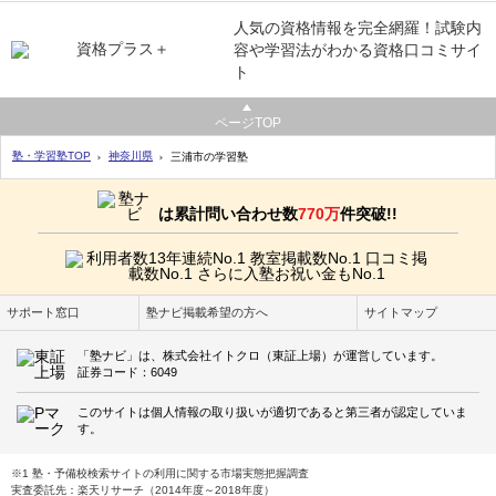
人気の資格情報を完全網羅！試験内
容や学習法がわかる資格口コミサイ
ト
ページTOP
塾・学習塾TOP
神奈川県
三浦市の学習塾
は累計問い合わせ数
770万
件突破!!
サポート窓口
塾ナビ掲載希望の方へ
サイトマップ
「塾ナビ」は、株式会社イトクロ（東証上場）が運営しています。
証券コード：6049
このサイトは個人情報の取り扱いが適切であると第三者が認定していま
す。
※1 塾・予備校検索サイトの利用に関する市場実態把握調査
実査委託先：楽天リサーチ（2014年度～2018年度）