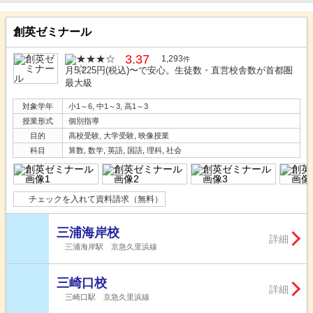
創英ゼミナール
3.37
1,293
件
月5,225円(税込)〜で安心。生徒数・直営校舎数が首都圏
最大級
対象学年
小1～6, 中1～3, 高1～3
授業形式
個別指導
目的
高校受験, 大学受験, 映像授業
科目
算数, 数学, 英語, 国語, 理科, 社会
チェックを入れて資料請求（無料）
三浦海岸校
詳細
三浦海岸駅 京急久里浜線
三崎口校
詳細
三崎口駅 京急久里浜線