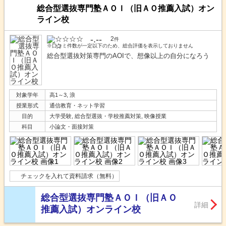
総合型選抜専門塾ＡＯＩ（旧ＡＯ推薦入試）オン
ライン校
-.--
2
件
※口コミ件数が一定以下のため、総合評価を表示しておりません
総合型選抜対策専門のAOIで、想像以上の自分になろう
対象学年
高1～3, 浪
授業形式
通信教育・ネット学習
目的
大学受験, 総合型選抜・学校推薦対策, 映像授業
科目
小論文・面接対策
チェックを入れて資料請求（無料）
総合型選抜専門塾ＡＯＩ（旧ＡＯ
詳細
推薦入試）オンライン校