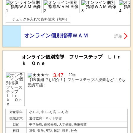
チェックを入れて資料請求（無料）
オンライン個別指導ＷＡＭ
詳細
オンライン個別指導 フリーステップ Ｌｉｎ
ｋ Ｏｎｅ
3.47
20
件
【TV番組でも紹介！】フリーステップの授業をどこでも
受講可能！
対象学年
小1～6, 中1～3, 高1～3, 浪
授業形式
通信教育・ネット学習
目的
中学受験, 高校受験, 大学受験, 映像授業
科目
算数, 数学, 英語, 国語, 理科, 社会