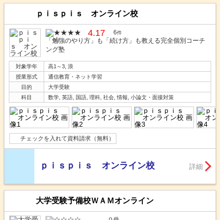
ｐｉｓｐｉｓ オンライン校
4.17
6
件
「勉強のやり方」も「続け方」も教える完全個別コーチ
ング塾
対象学年
高1～3, 浪
授業形式
通信教育・ネット学習
目的
大学受験
科目
数学, 英語, 国語, 理科, 社会, 情報, 小論文・面接対策
チェックを入れて資料請求（無料）
ｐｉｓｐｉｓ オンライン校
詳細
大学受験予備校ＷＡＭオンライン
-.--
０件