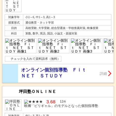
対象学年
小1～6, 中1～3, 高1～3
授業形式
通信教育・ネット学習
目的
高校受験, 大学受験, 総合型選抜・学校推薦対策, 映像授業
科目
算数, 数学, 英語, 国語, 小論文・面接対策
チェックを入れて資料請求（無料）
オンライン個別指導塾 Ｆｉｔ
詳細
ＮＥＴ ＳＴＵＤＹ
坪田塾ＯＮＬＩＮＥ
3.68
12
件
映画「ビリギャル」のモデルとなった個別指導塾
対象学年
中1～3, 高1～3, 浪