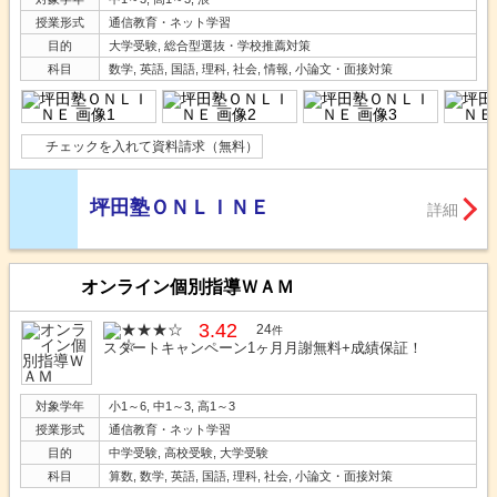
授業形式
通信教育・ネット学習
目的
大学受験, 総合型選抜・学校推薦対策
科目
数学, 英語, 国語, 理科, 社会, 情報, 小論文・面接対策
チェックを入れて資料請求（無料）
坪田塾ＯＮＬＩＮＥ
詳細
オンライン個別指導ＷＡＭ
3.42
24
件
スタートキャンペーン1ヶ月月謝無料+成績保証！
対象学年
小1～6, 中1～3, 高1～3
授業形式
通信教育・ネット学習
目的
中学受験, 高校受験, 大学受験
科目
算数, 数学, 英語, 国語, 理科, 社会, 小論文・面接対策