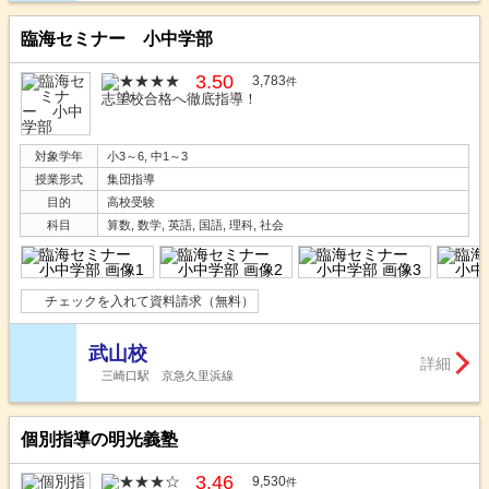
臨海セミナー 小中学部
3.50
3,783
件
志望校合格へ徹底指導！
対象学年
小3～6, 中1～3
授業形式
集団指導
目的
高校受験
科目
算数, 数学, 英語, 国語, 理科, 社会
チェックを入れて資料請求（無料）
武山校
詳細
三崎口駅 京急久里浜線
個別指導の明光義塾
3.46
9,530
件