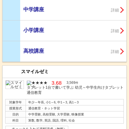
中学講座
詳細
小学講座
詳細
高校講座
詳細
スマイルゼミ
3.68
3,569
件
タブレット1台で書いて学ぶ 幼児～中学生向けタブレット
通信教育
対象学年
年少～年長, 小1～6, 中1～3, 高1～3
授業形式
通信教育・ネット学習
目的
中学受験, 高校受験, 大学受験, 映像授業
科目
算数, 数学, 英語, 国語, 理科, 社会
チェックを入れて資料請求（無料）