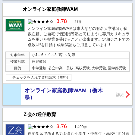
オンライン家庭教師WAM
3.78
27
件
オンライン家庭教師WAMは東大などの有名大学講師が多
数在籍。ご自宅で個別指導塾と同じように専用カリキュラ
ムを用いた授業を受けることが出来ます。定期テストでの
点数UPを目指す成績保証もご用意しています！
対象学年
小1～6, 中1～3, 高1～3, 浪
授業形式
家庭教師
目的
中学受験, 公立中高一貫校, 高校受験, 大学受験, 医学部受験
チェックを入れて資料請求（無料）
オンライン家庭教師WAM（栃木
詳細
県）
Ｚ会の通信教育
3.76
1,490
件
自宅学習で考える力を育む小学生・中学生・高校生向け通