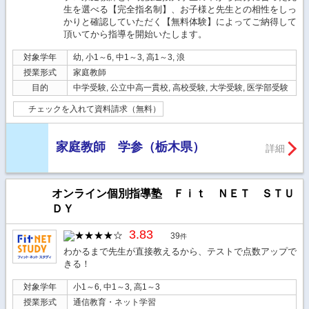
生を選べる【完全指名制】、お子様と先生との相性をしっ
かりと確認していただく【無料体験】によってご納得して
頂いてから指導を開始いたします。
対象学年
幼, 小1～6, 中1～3, 高1～3, 浪
授業形式
家庭教師
目的
中学受験, 公立中高一貫校, 高校受験, 大学受験, 医学部受験
チェックを入れて資料請求（無料）
家庭教師 学参（栃木県）
詳細
オンライン個別指導塾 Ｆｉｔ ＮＥＴ ＳＴＵ
ＤＹ
3.83
39
件
わかるまで先生が直接教えるから、テストで点数アップで
きる！
対象学年
小1～6, 中1～3, 高1～3
授業形式
通信教育・ネット学習