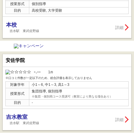
授業形式
個別指導
目的
高校受験, 大学受験
本校
詳細
吉水駅 東武佐野線
安佐学院
-.--
1
件
※口コミ件数が一定以下のため、総合評価を表示しておりません
対象学年
小1～6, 中1～3, 高1～3
集団指導, 個別指導
授業形式
※集団・個別両コース受講可（教室により異なる場合あり）
目的
-
吉水教室
詳細
吉水駅 東武佐野線