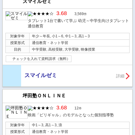
スマイルゼミ
3.68
3,569
件
タブレット1台で書いて学ぶ 幼児～中学生向けタブレット
通信教育
対象学年
年少～年長, 小1～6, 中1～3, 高1～3
授業形式
通信教育・ネット学習
目的
中学受験, 高校受験, 大学受験, 映像授業
チェックを入れて資料請求（無料）
スマイルゼミ
詳細
坪田塾ＯＮＬＩＮＥ
3.68
12
件
映画「ビリギャル」のモデルとなった個別指導塾
対象学年
中1～3, 高1～3, 浪
授業形式
通信教育・ネット学習