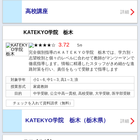
高校講座
詳細
KATEKYO学院 栃木
3.72
5
件
完全個別指導のＫＡＴＥＫＹＯ学院 栃木では、学力別・
志望校別と個々のレベルに合わせて教師がマンツーマンで
徹底指導します。情報に精通したスタッフがきめ細かな進
路対策を行い、責任をもって受験まで指導します
対象学年
小1～6, 中1～3, 高1～3, 浪
授業形式
家庭教師
目的
中学受験, 公立中高一貫校, 高校受験, 大学受験, 医学部受験
チェックを入れて資料請求（無料）
KATEKYO学院 栃木（栃木県）
詳細