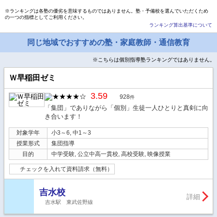
※ランキングは各塾の優劣を意味するものではありません。塾・予備校を選んでいただくため
の一つの指標としてご利用ください。
ランキング算出基準について
同じ地域でおすすめの塾・家庭教師・通信教育
※こちらは個別指導塾ランキングではありません。
Ｗ早稲田ゼミ
3.59
928
件
「集団」でありながら「個別」生徒一人ひとりと真剣に向
き合います！
対象学年
小3～6, 中1～3
授業形式
集団指導
目的
中学受験, 公立中高一貫校, 高校受験, 映像授業
チェックを入れて資料請求（無料）
吉水校
詳細
吉水駅 東武佐野線