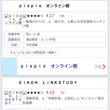
ｐｉｓｐｉｓ オンライン校
4.17
6
件
「勉強のやり方」も「続け方」も教える完全個別コーチン
グ塾
対象学年
高1～3, 浪
授業形式
通信教育・ネット学習
目的
大学受験
チェックを入れて資料請求（無料）
ｐｉｓｐｉｓ オンライン校
詳細
ＥＩＫＯＨ ＬｉＮＫＳＴＵＤＹ
4.14
7
件
「受験対策」も「学校対策」も対応した“オンライン”双方
向授業