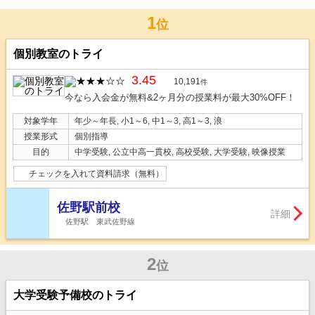
1
位
個別教室のトライ
3.45
10,191
件
今なら入会金が無料&2ヶ月分の授業料が最大30%OFF！
対象学年
年少～年長, 小1～6, 中1～3, 高1～3, 浪
授業形式
個別指導
目的
中学受験, 公立中高一貫校, 高校受験, 大学受験, 映像授業
チェックを入れて資料請求（無料）
佐野駅前校
詳細
佐野駅 東武佐野線
2
位
大学受験予備校のトライ