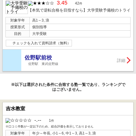
3.45
42
件
【本気で逆転合格を目指すなら】大学受験予備校のトライ
対象学年
高1～3, 浪
授業形式
個別指導
目的
大学受験
チェックを入れて資料請求（無料）
佐野駅前校
詳細
佐野駅 東武佐野線
※以下は選択された条件に合致する塾一覧であり、ランキングで
はございません。
吉水教室
-.--
1
件
※口コミ件数が一定以下のため、総合評価を表示しておりません
対象学年
年少～年長, 小1～6, 中1～3, 高1～3, 浪