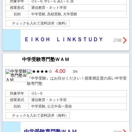
対象学年
小1～6, 中1～3, 高1～3, 浪
授業形式
通信教育・ネット学習
目的
中学受験, 高校受験, 大学受験
チェックを入れて資料請求（無料）
ＥＩＫＯＨ ＬｉＮＫＳＴＵＤＹ
詳細
中学受験専門塾ＷＡＭ
4.00
3
件
『中学受験』はお任せください！授業満足度の高い中学受
験専門塾
対象学年
小1～6
授業形式
通信教育・ネット学習
目的
中学受験, 公立中高一貫校
チェックを入れて資料請求（無料）
中学受験専門塾ＷＡＭ