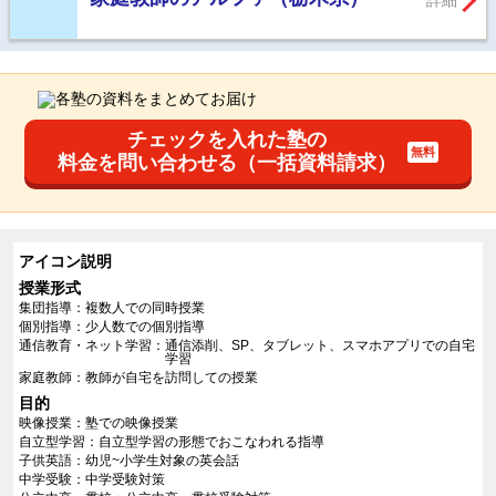
詳細
チェックを入れた塾の
料金を問い合わせる（一括資料請求）
アイコン説明
授業形式
集団指導
複数人での同時授業
個別指導
少人数での個別指導
通信教育・ネット学習
通信添削、SP、タブレット、スマホアプリでの自宅
学習
家庭教師
教師が自宅を訪問しての授業
目的
映像授業
塾での映像授業
自立型学習
自立型学習の形態でおこなわれる指導
子供英語
幼児~小学生対象の英会話
中学受験
中学受験対策