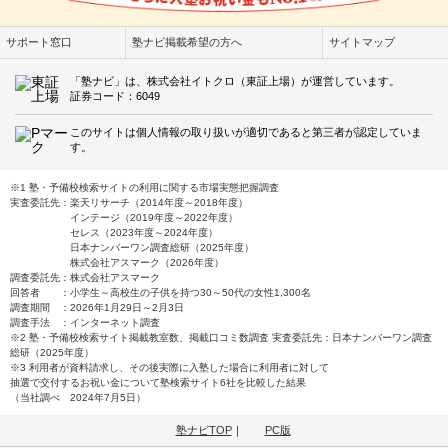
サポート窓口
塾ナビ掲載希望の方へ
サイトマップ
「塾ナビ」は、株式会社イトクロ（東証上場）が運営しています。
証券コード：6049
このサイトは個人情報の取り扱いが適切であると第三者が認定していま
す。
※1 塾・予備校検索サイトの利用に関する市場実態把握調査
実査委託先：楽天リサーチ（2014年度～2018年度）
インテージ（2019年度～2022年度）
セレス（2023年度～2024年度）
日本ナンバーワン調査総研（2025年度）
株式会社アスマーク（2026年度）
調査委託先：株式会社アスマーク
回答者 ：小学生～高校生の子供を持つ30～50代の女性1,300名
調査期間 ：2026年1月29日～2月3日
調査手法 ：インターネット調査
※2 塾・予備校検索サイト掲載教室数、掲載口コミ数調査 実査委託先：日本ナンバーワン調査
総研（2025年度）
※3 利用者が資料請求し、その後実際に入塾した場合に利用者に対して
抽選で交付するお祝い金について塾検索サイト6社を比較した結果
（当社調べ 2024年7月5日）
塾ナビTOP
｜
PC版