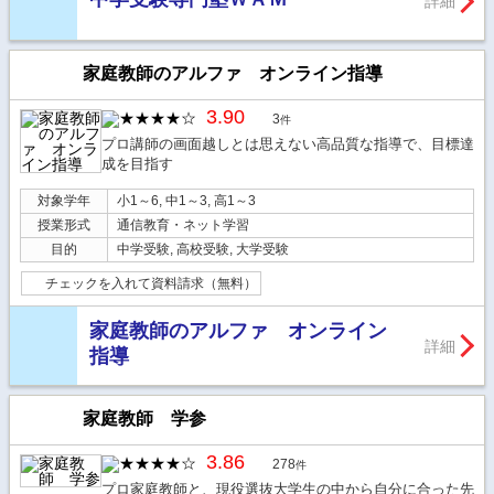
詳細
家庭教師のアルファ オンライン指導
3.90
3
件
プロ講師の画面越しとは思えない高品質な指導で、目標達
成を目指す
対象学年
小1～6, 中1～3, 高1～3
授業形式
通信教育・ネット学習
目的
中学受験, 高校受験, 大学受験
チェックを入れて資料請求（無料）
家庭教師のアルファ オンライン
詳細
指導
家庭教師 学参
3.86
278
件
プロ家庭教師と、現役選抜大学生の中から自分に合った先