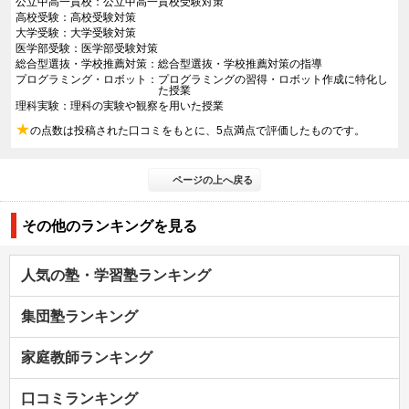
公立中高一貫校
公立中高一貫校受験対策
高校受験
高校受験対策
大学受験
大学受験対策
医学部受験
医学部受験対策
総合型選抜・学校推薦対策
総合型選抜・学校推薦対策の指導
プログラミング・ロボット
プログラミングの習得・ロボット作成に特化し
た授業
理科実験
理科の実験や観察を用いた授業
★
の点数は投稿された口コミをもとに、5点満点で評価したものです。
ページの上へ戻る
その他のランキングを見る
人気の塾・学習塾ランキング
集団塾ランキング
家庭教師ランキング
口コミランキング