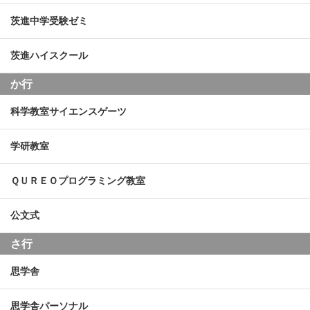
茨進中学受験ゼミ
茨進ハイスクール
か行
科学教室サイエンスゲーツ
学研教室
ＱＵＲＥＯプログラミング教室
公文式
さ行
思学舎
思学舎パーソナル