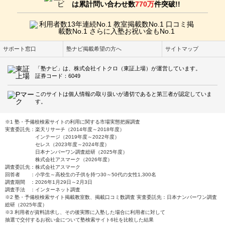
は累計問い合わせ数
770万
件突破!!
サポート窓口
塾ナビ掲載希望の方へ
サイトマップ
「塾ナビ」は、株式会社イトクロ（東証上場）が運営しています。
証券コード：6049
このサイトは個人情報の取り扱いが適切であると第三者が認定していま
す。
※1 塾・予備校検索サイトの利用に関する市場実態把握調査
実査委託先：楽天リサーチ（2014年度～2018年度）
インテージ（2019年度～2022年度）
セレス（2023年度～2024年度）
日本ナンバーワン調査総研（2025年度）
株式会社アスマーク（2026年度）
調査委託先：株式会社アスマーク
回答者 ：小学生～高校生の子供を持つ30～50代の女性1,300名
調査期間 ：2026年1月29日～2月3日
調査手法 ：インターネット調査
※2 塾・予備校検索サイト掲載教室数、掲載口コミ数調査 実査委託先：日本ナンバーワン調査
総研（2025年度）
※3 利用者が資料請求し、その後実際に入塾した場合に利用者に対して
抽選で交付するお祝い金について塾検索サイト6社を比較した結果