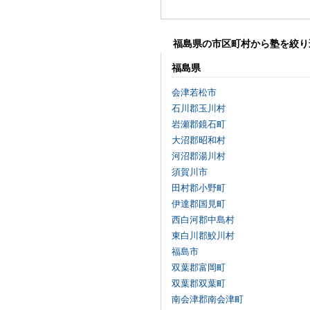
福島県の市区町村から塾を絞り
福島県
会津若松市
石川郡玉川村
岩瀬郡鏡石町
大沼郡昭和村
河沼郡湯川村
須賀川市
田村郡小野町
伊達郡国見町
西白河郡中島村
東白川郡鮫川村
福島市
双葉郡富岡町
双葉郡双葉町
南会津郡南会津町