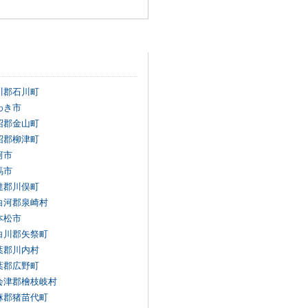
川郡石川町
わき市
沼郡金山町
沼郡柳津町
河市
馬市
達郡川俣町
白河郡泉崎村
本松市
白川郡矢祭町
葉郡川内村
葉郡広野町
会津郡檜枝岐村
麻郡猪苗代町