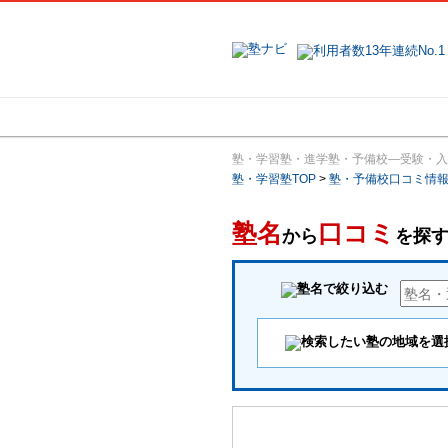
地域で探す
塾・学習塾・進学塾・予備校―受験・入
塾・学習塾TOP
>
塾・予備校口コミ情
塾名
口コミ
から
を探