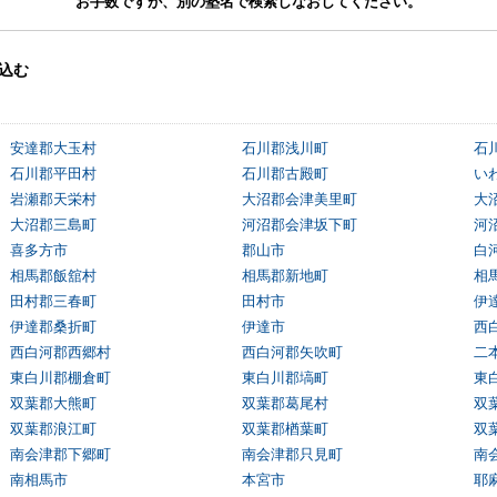
お手数ですが、別の塾名で検索しなおしてください。
込む
安達郡大玉村
石川郡浅川町
石
石川郡平田村
石川郡古殿町
い
岩瀬郡天栄村
大沼郡会津美里町
大
大沼郡三島町
河沼郡会津坂下町
河
喜多方市
郡山市
白
相馬郡飯舘村
相馬郡新地町
相
田村郡三春町
田村市
伊
伊達郡桑折町
伊達市
西
西白河郡西郷村
西白河郡矢吹町
二
東白川郡棚倉町
東白川郡塙町
東
双葉郡大熊町
双葉郡葛尾村
双
双葉郡浪江町
双葉郡楢葉町
双
南会津郡下郷町
南会津郡只見町
南
南相馬市
本宮市
耶