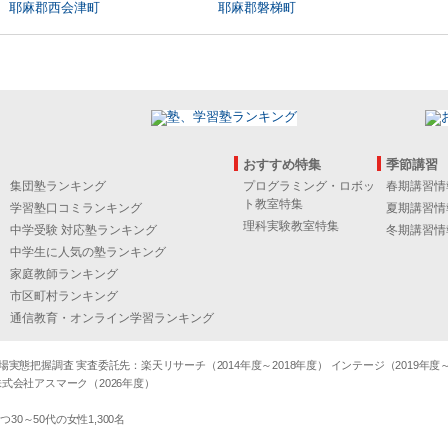
耶麻郡西会津町
耶麻郡磐梯町
おすすめ特集
季節講習
集団塾ランキング
プログラミング・ロボッ
春期講習情
ト教室特集
学習塾口コミランキング
夏期講習情
理科実験教室特集
中学受験 対応塾ランキング
冬期講習情
中学生に人気の塾ランキング
家庭教師ランキング
市区町村ランキング
通信教育・オンライン学習ランキング
態把握調査 実査委託先：楽天リサーチ（2014年度～2018年度） インテージ（2019年度～20
式会社アスマーク（2026年度）
～50代の女性1,300名