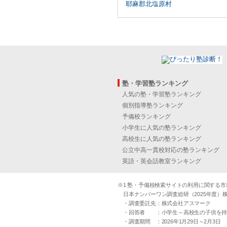
耶麻郡北塩原村
塾・学習塾ランキング
人気の塾・学習塾ランキング
個別指導塾ランキング
予備校ランキング
小学生に人気の塾ランキング
高校生に人気の塾ランキング
公立中高一貫校対応の塾ランキング
英語・英会話教室ランキング
※1 塾・予備校検索サイトの利用に関する市場実
日本ナンバーワン調査総研（2025年度）株
・調査委託先：株式会社アスマーク
・回答者 ：小学生～高校生の子供を持つ30
・調査期間 ：2026年1月29日～2月3日