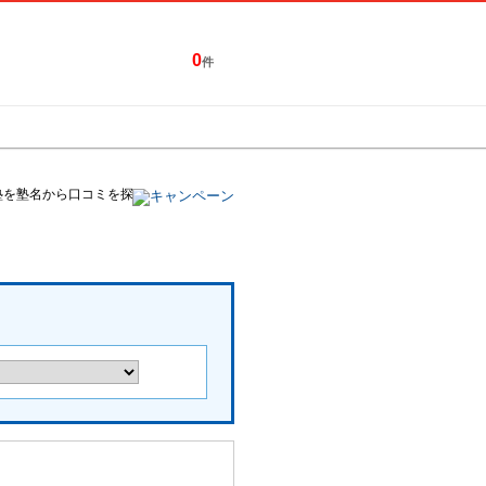
0
件
特集一覧
キャンペーン
塾を塾名から口コミを探す