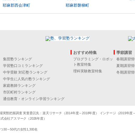
耶麻郡西会津町
耶麻郡磐梯町
おすすめ特集
季節講習
集団塾ランキング
プログラミング・ロボッ
春期講習情
ト教室特集
学習塾口コミランキング
夏期講習情
理科実験教室特集
中学受験 対応塾ランキング
冬期講習情
中学生に人気の塾ランキング
家庭教師ランキング
市区町村ランキング
通信教育・オンライン学習ランキング
態把握調査 実査委託先：楽天リサーチ（2014年度～2018年度） インテージ（2019年度～20
式会社アスマーク（2026年度）
～50代の女性1,300名