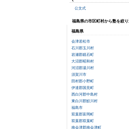
公文式
福島県の市区町村から塾を絞り
福島県
会津若松市
石川郡玉川村
岩瀬郡鏡石町
大沼郡昭和村
河沼郡湯川村
須賀川市
田村郡小野町
伊達郡国見町
西白河郡中島村
東白川郡鮫川村
福島市
双葉郡富岡町
双葉郡双葉町
南会津郡南会津町