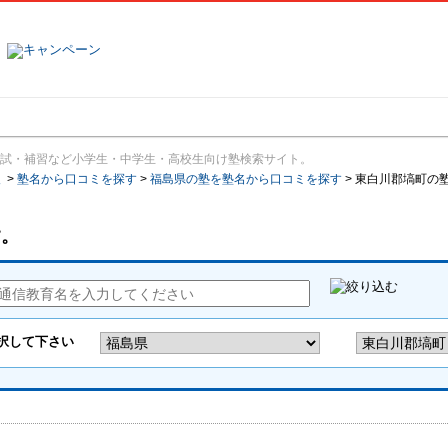
塾名で探す
ランキング
口コミ
試・補習など小学生・中学生・高校生向け塾検索サイト。
報
>
塾名から口コミを探す
>
福島県の塾を塾名から口コミを探す
>
東白川郡塙町の
す。