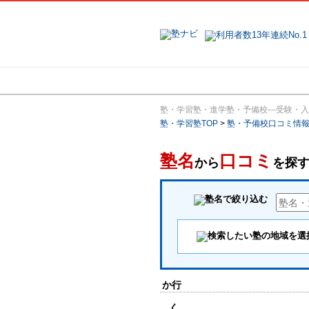
地域で探す
塾・学習塾・進学塾・予備校―受験・入
塾・学習塾TOP
>
塾・予備校口コミ情
塾名
口コミ
から
を探
か行
く