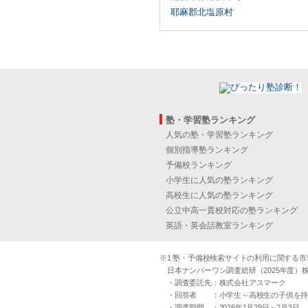
耶麻郡北塩原村
塾・学習塾ランキング
人気の塾・学習塾ランキング
個別指導塾ランキング
予備校ランキング
小学生に人気の塾ランキング
高校生に人気の塾ランキング
公立中高一貫校対応の塾ランキング
英語・英会話教室ランキング
※1 塾・予備校検索サイトの利用に関する市場実
日本ナンバーワン調査総研（2025年度）株
・調査委託先：株式会社アスマーク
・回答者 ：小学生～高校生の子供を持つ30
・調査期間 ：2026年1月29日～2月3日