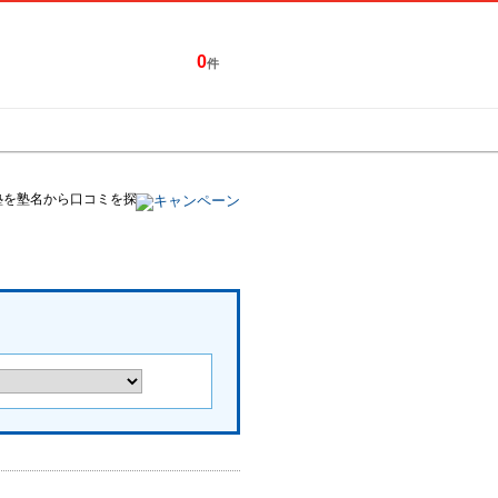
0
件
特集一覧
キャンペーン
塾を塾名から口コミを探す