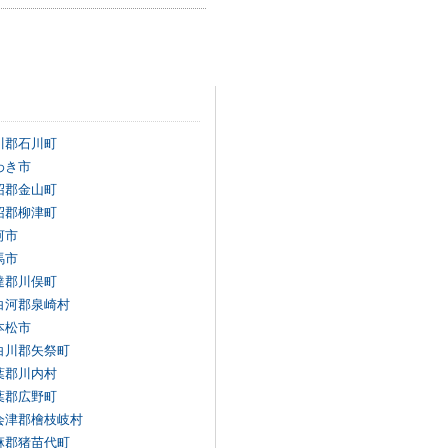
川郡石川町
わき市
沼郡金山町
沼郡柳津町
河市
馬市
達郡川俣町
白河郡泉崎村
本松市
白川郡矢祭町
葉郡川内村
葉郡広野町
会津郡檜枝岐村
麻郡猪苗代町