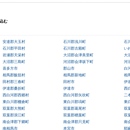
込む
安達郡大玉村
石川郡浅川町
石
石川郡平田村
石川郡古殿町
い
岩瀬郡天栄村
大沼郡会津美里町
大
大沼郡三島町
河沼郡会津坂下町
河
喜多方市
郡山市
白
相馬郡飯舘村
相馬郡新地町
相
田村郡三春町
田村市
伊
伊達郡桑折町
伊達市
西
西白河郡西郷村
西白河郡矢吹町
二
東白川郡棚倉町
東白川郡塙町
東
双葉郡大熊町
双葉郡葛尾村
双
双葉郡浪江町
双葉郡楢葉町
双
南会津郡下郷町
南会津郡只見町
南
南相馬市
本宮市
耶